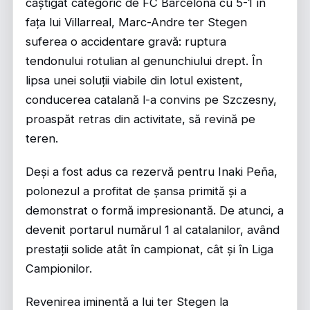
câștigat categoric de FC Barcelona cu 5-1 în
fața lui Villarreal, Marc-Andre ter Stegen
suferea o accidentare gravă: ruptura
tendonului rotulian al genunchiului drept. În
lipsa unei soluții viabile din lotul existent,
conducerea catalană l-a convins pe Szczesny,
proaspăt retras din activitate, să revină pe
teren.
Deși a fost adus ca rezervă pentru Inaki Peña,
polonezul a profitat de șansa primită și a
demonstrat o formă impresionantă. De atunci, a
devenit portarul numărul 1 al catalanilor, având
prestații solide atât în campionat, cât și în Liga
Campionilor.
Revenirea iminentă a lui ter Stegen la