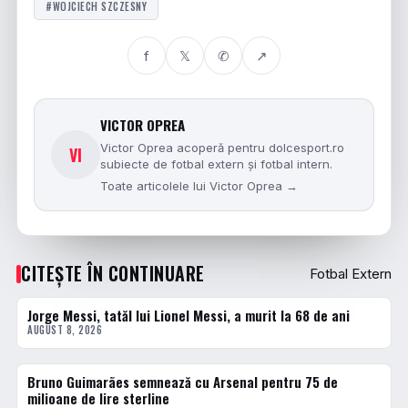
#WOJCIECH SZCZESNY
f
𝕏
✆
↗
VICTOR OPREA
Victor Oprea acoperă pentru dolcesport.ro
VI
subiecte de fotbal extern și fotbal intern.
Toate articolele lui Victor Oprea →
CITEȘTE ÎN CONTINUARE
Fotbal Extern
Jorge Messi, tatăl lui Lionel Messi, a murit la 68 de ani
FOTBAL EXTERN
AUGUST 8, 2026
Bruno Guimarães semnează cu Arsenal pentru 75 de
FOTBAL EXTERN
milioane de lire sterline