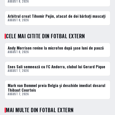
AUGUST 8, 2026
Arbitrul croat Tihomir Pejin, atacat de doi bărbați mascați
FOTBAL EXTERN
AUGUST 8, 2026
CELE MAI CITITE DIN FOTBAL EXTERN
Andy Morrison revine la microfon după șase luni de pauză
1 · TOP
AUGUST 8, 2026
Enes Sali semnează cu FC Andorra, clubul lui Gerard Pique
2 · TOP
AUGUST 7, 2026
Mark van Bommel preia Belgia și deschide imediat dosarul
3 · TOP
Thibaut Courtois
AUGUST 7, 2026
MAI MULTE DIN FOTBAL EXTERN