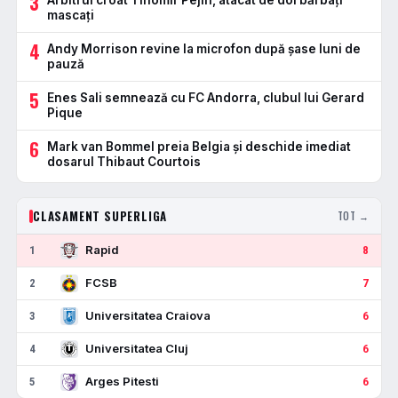
3
Arbitrul croat Tihomir Pejin, atacat de doi bărbați
mascați
4
Andy Morrison revine la microfon după șase luni de
pauză
5
Enes Sali semnează cu FC Andorra, clubul lui Gerard
Pique
6
Mark van Bommel preia Belgia și deschide imediat
dosarul Thibaut Courtois
CLASAMENT SUPERLIGA
TOT →
Rapid
1
8
FCSB
2
7
Universitatea Craiova
3
6
Universitatea Cluj
4
6
Arges Pitesti
5
6