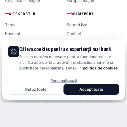
Champions League
Europa League
ALTE SPORTURI
DOLCESPORT
Tenis
Scoruri live
Handbal
Contact
Baschet
Publicitate
Câteva cookies pentru o experiență mai bună
Formula 1
Termeni și condiții
Folosim cookies necesare pentru funcționarea site-
Fotbal intern
ului. Cu acordul tău, activăm și statistici anonime și
publicitate personalizată. Detalii în
politica de cookies
.
Fotbal extern
Personalizează
Refuz toate
Accept toate
© 2026 DOLCESPORT. TOATE DREPTURILE REZERVATE.
Fotbal intern
Fotbal extern
Scoruri live
SCORURI, CLASAMENTE ȘI ANALIZE DIN TOATE COMPETIȚIILE