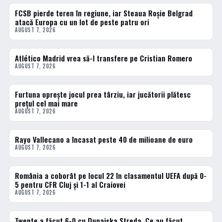
FCSB pierde teren în regiune, iar Steaua Roșie Belgrad
FOTBAL EXTERN
atacă Europa cu un lot de peste patru ori
AUGUST 7, 2026
Atlético Madrid vrea să-l transfere pe Cristian Romero
FOTBAL EXTERN
AUGUST 7, 2026
Furtuna oprește jocul prea târziu, iar jucătorii plătesc
FOTBAL EXTERN
prețul cel mai mare
AUGUST 7, 2026
Rayo Vallecano a încasat peste 40 de milioane de euro
FOTBAL EXTERN
AUGUST 7, 2026
România a coborât pe locul 22 în clasamentul UEFA după 0-
FOTBAL EXTERN
5 pentru CFR Cluj și 1-1 al Craiovei
AUGUST 7, 2026
Twente a făcut 6-0 cu Dunajska Streda. Ce au făcut
FOTBAL EXTERN