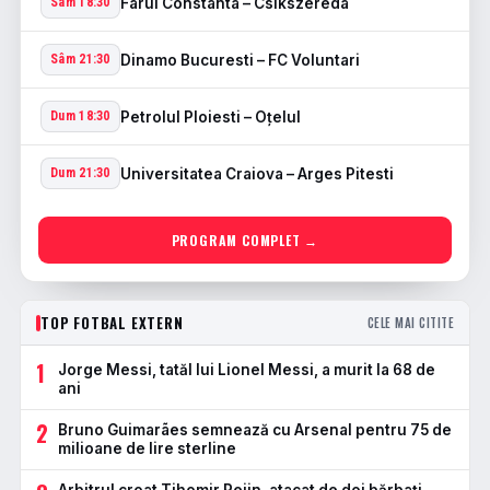
Farul Constanta – Csikszereda
Sâm 18:30
Dinamo Bucuresti – FC Voluntari
Sâm 21:30
Petrolul Ploiesti – Oţelul
Dum 18:30
Universitatea Craiova – Arges Pitesti
Dum 21:30
PROGRAM COMPLET →
TOP FOTBAL EXTERN
CELE MAI CITITE
1
Jorge Messi, tatăl lui Lionel Messi, a murit la 68 de
ani
2
Bruno Guimarães semnează cu Arsenal pentru 75 de
milioane de lire sterline