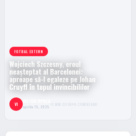
FOTBAL EXTERN
Wojciech Szczesny, eroul
neașteptat al Barcelonei:
aproape să-l egaleze pe Johan
Cruyff în topul invincibililor
VICTOR OPREA
VI
2 MIN CITIRE
0 COMENTARII
aprilie 15, 2025