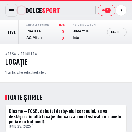
DOLCE
SPORT
☀
2
AMICALE CLUBURI
26'
AMICALE CLUBURI
59'
AMICALE 
Chelsea
Juventus
Sportin
LIVE
0
0
TOATE →
AC Milan
Inter
Palenc
0
1
ACASĂ
› ETICHETĂ
LOCAȚIE
1 articole etichetate.
TOATE ȘTIRILE
Dinamo – FCSB, debutul derby-ului sezonului, se va
ACTUALE
desfășura în altă locație din cauza unui festival de manele
pe Arena Națională.
IUNIE 25, 2025