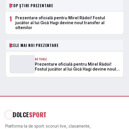
TOP ȘTIRI PREZENTARE
1
Prezentare oficială pentru Mirel Rădoi! Fostul
jucător al lui Gică Hagi devine noul transfer al
oltenilor
CELE MAI NOI PREZENTARE
ACTUALE
Prezentare oficială pentru Mirel Rădoi!
Fostul jucător al lui Gică Hagi devine noul
transfer al oltenilor
DOLCE
SPORT
Platforma ta de sport: scoruri live, clasamente,