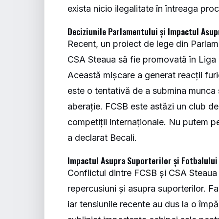
exista nicio ilegalitate în întreaga pro
Deciziunile Parlamentului și Impactul Asu
Recent, un proiect de lege din Parlame
CSA Steaua să fie promovată în Liga 1
Această mișcare a generat reacții furi
este o tentativă de a submina munca s
aberație. FCSB este astăzi un club de t
competiții internaționale. Nu putem per
a declarat Becali.
Impactul Asupra Suporterilor și Fotbalulu
Conflictul dintre FCSB și CSA Steaua n
repercusiuni și asupra suporterilor. Fa
iar tensiunile recente au dus la o împă