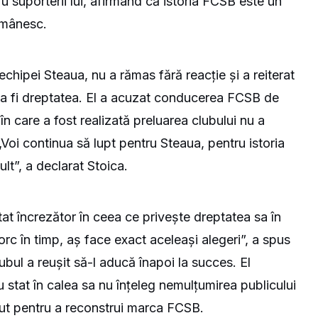
u suporterii lui, afirmând că istoria FCSB este un
românesc.
echipei Steaua, nu a rămas fără reacție și a reiterat
 a fi dreptatea. El a acuzat conducerea FCSB de
 care a fost realizată preluarea clubului nu a
. „Voi continua să lupt pentru Steaua, pentru istoria
ult”, a declarat Stoica.
ătat încrezător în ceea ce privește dreptatea sa în
orc în timp, aș face exact aceleași alegeri”, a spus
lubul a reușit să-l aducă înapoi la succes. El
au stat în calea sa nu înțeleg nemulțumirea publicului
cut pentru a reconstrui marca FCSB.