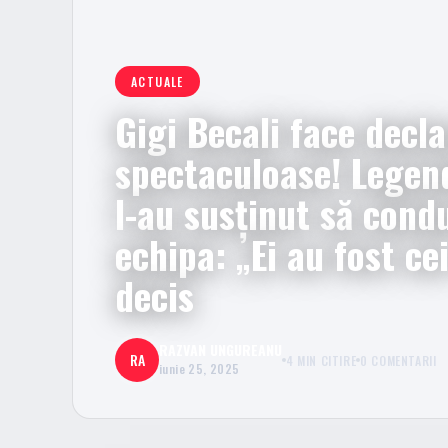
ACTUALE
Gigi Becali face decla
spectaculoase! Legen
l-au susținut să cond
echipa: „Ei au fost ce
decis
RAZVAN UNGUREANU
RA
4 MIN CITIRE
0 COMENTARII
iunie 25, 2025