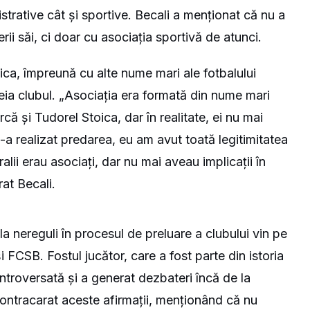
strative cât și sportive. Becali a menționat că nu a
rii săi, ci doar cu asociația sportivă de atunci.
ca, împreună cu alte nume mari ale fotbalului
eia clubul. „Asociația era formată din nume mari
 și Tudorel Stoica, dar în realitate, ei nu mai
-a realizat predarea, eu am avut toată legitimitatea
lii erau asociați, dar nu mai aveau implicații în
rat Becali.
la nereguli în procesul de preluare a clubului vin pe
 FCSB. Fostul jucător, care a fost parte din istoria
ontroversată și a generat dezbateri încă de la
contracarat aceste afirmații, menționând că nu