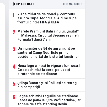
TOP ACTUALE
CELE MAI CITITE
1
20 de miliarde de dolari și controlul
asupra Cupei Mondiale. Aici se rupe
frontul dintre FIFA și UEFA
2
Marele Premiu al Bahrainului, „mutat”
în Malaezia. Circuitul Sepang revine în
Formula 1 după 7 ani
3
Un muncitor de 54 de ani a murit pe
șantierul Camp Nou. Este primul
accident mortal de la startul lucrărilor
4
Noua lege a intrat în vigoare luni seară.
Ce se schimbă la bere, peluze și
pirotehnie pe stadioane
5
Știința București și Poli Iași se retrag
din competiții
6
Legea schimbă regulile pe stadioane.
Berea de până la 5,5% va fi permisă, iar
zonele de safe standing devin