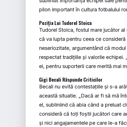
subliniat importanța echipei sale pentr
pilon important în cultura fotbalului 
Poziția Lui Tudorel Stoica
Tudorel Stoica, fostul mare jucător al 
că va lupta pentru ceea ce consideră
neseriozitate, argumentând că modul în
respectat tradițiile și valorile echipei
ei, pentru suporterii care merită mai m
Gigi Becali Răspunde Criticilor
Becali nu evită contestațiile și s-a ar
această situatie. „Dacă ar fi să mă înt
el, subliniind că abia când a preluat c
consideră că toți foștii jucători care 
și nici angajamentele pe care le-a fă