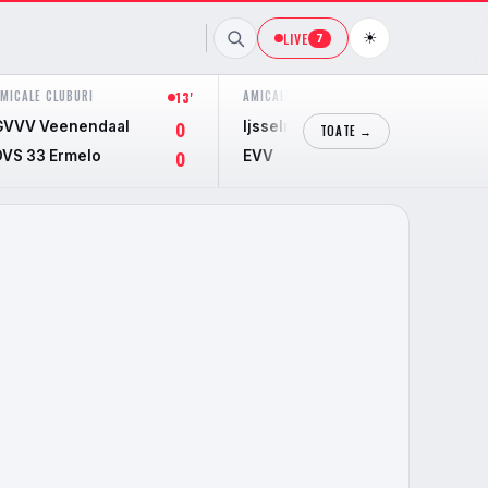
☀
LIVE
7
MICALE CLUBURI
AMICALE CLUBURI
13'
12'
GVVV Veenendaal
Ijsselmeervogels
0
0
TOATE →
DVS 33 Ermelo
EVV
0
2