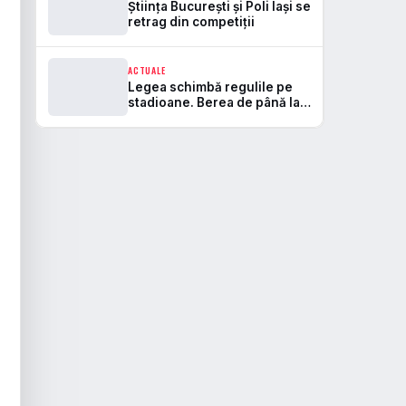
Știința București și Poli Iași se
retrag din competiții
ACTUALE
Legea schimbă regulile pe
stadioane. Berea de până la
5,5% va fi permisă, iar zonele
de safe standing devin