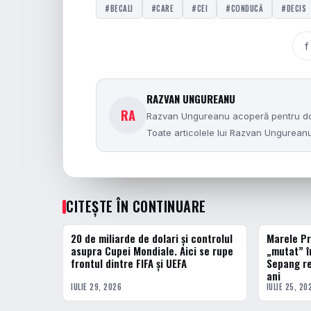
#BECALI
#CARE
#CEI
#CONDUCĂ
#DECIS
f
RAZVAN UNGUREANU
RA
Razvan Ungureanu acoperă pentru dolce
Toate articolele lui Razvan Ungurea
CITEȘTE ÎN CONTINUARE
20 de miliarde de dolari și controlul
Marele Pr
ACTUALE
ACTUALE
asupra Cupei Mondiale. Aici se rupe
„mutat” î
frontul dintre FIFA și UEFA
Sepang re
ani
IULIE 29, 2026
IULIE 25, 20