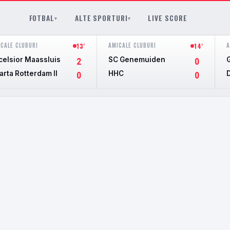
FOTBAL
ALTE SPORTURI
LIVE SCORE
▾
▾
CALE CLUBURI
AMICALE CLUBURI
A
13'
14'
celsior Maassluis
SC Genemuiden
2
0
arta Rotterdam II
HHC
0
0