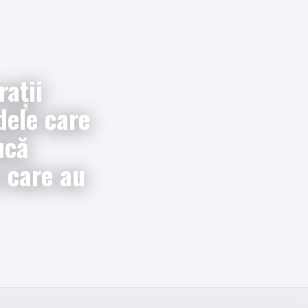
rații
dele care
ucă
i care au