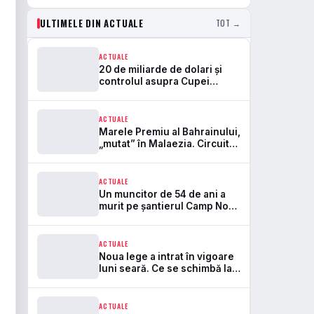
ULTIMELE DIN ACTUALE
TOT →
ACTUALE
20 de miliarde de dolari și
controlul asupra Cupei
Mondiale. Aici se rupe
frontul dintre FIFA și UEFA
ACTUALE
Marele Premiu al Bahrainului,
„mutat” în Malaezia. Circuitul
Sepang revine în Formula 1
după 7 ani
ACTUALE
Un muncitor de 54 de ani a
murit pe șantierul Camp Nou.
Este primul accident mortal
de la startul lucrărilor
ACTUALE
Noua lege a intrat în vigoare
luni seară. Ce se schimbă la
bere, peluze și pirotehnie pe
stadioane
ACTUALE