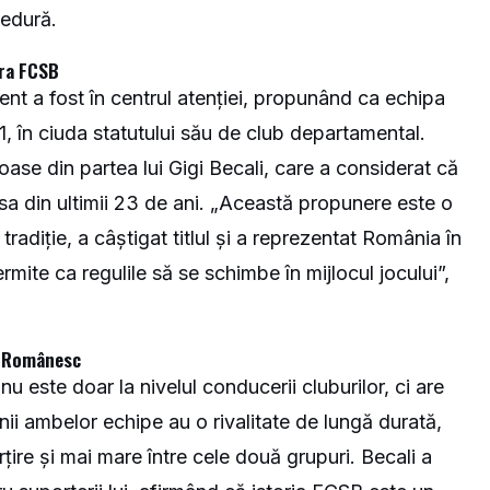
cedură.
pra FCSB
nt a fost în centrul atenției, propunând ca echipa
, în ciuda statutului său de club departamental.
oase din partea lui Gigi Becali, care a considerat că
a din ultimii 23 de ani. „Această propunere este o
radiție, a câștigat titlul și a reprezentat România în
mite ca regulile să se schimbe în mijlocul jocului”,
i Românesc
u este doar la nivelul conducerii cluburilor, ci are
nii ambelor echipe au o rivalitate de lungă durată,
rțire și mai mare între cele două grupuri. Becali a