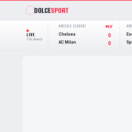
DOLCE
SPORT
AMICALE CLUBURI
AMI
68'
LIVE
Chelsea
Ex
0
7 în direct
AC Milan
Sp
0