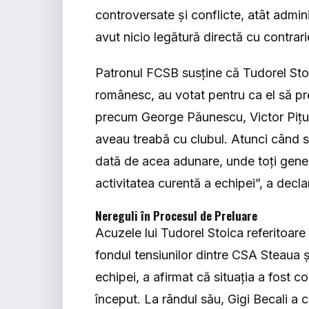
controversate și conflicte, atât admini
avut nicio legătură directă cu contrarie
Patronul FCSB susține că Tudorel Stoi
românesc, au votat pentru ca el să pr
precum George Păunescu, Victor Pițurcă
aveau treabă cu clubul. Atunci când s
dată de acea adunare, unde toți genera
activitatea curentă a echipei”, a decla
Nereguli în Procesul de Preluare
Acuzele lui Tudorel Stoica referitoare 
fondul tensiunilor dintre CSA Steaua și
echipei, a afirmat că situația a fost c
început. La rândul său, Gigi Becali a 