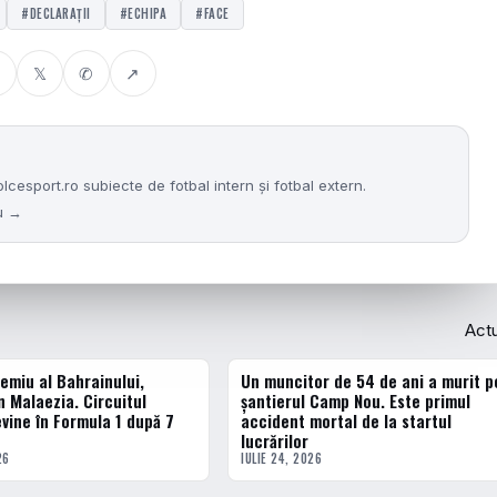
#DECLARAŢII
#ECHIPA
#FACE
𝕏
✆
↗
sport.ro subiecte de fotbal intern și fotbal extern.
nu →
Act
emiu al Bahrainului,
Un muncitor de 54 de ani a murit p
ACTUALE
n Malaezia. Circuitul
șantierul Camp Nou. Este primul
vine în Formula 1 după 7
accident mortal de la startul
lucrărilor
26
IULIE 24, 2026