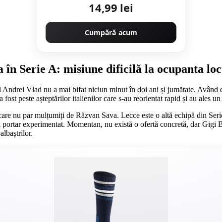
14,99 lei
Cumpără acum
în Serie A: misiune dificilă la ocupanta loc
 Andrei Vlad nu a mai bifat niciun minut în doi ani și jumătate. Având evo
ost peste așteptărilor italienilor care s-au reorientat rapid și au ales u
e, care nu par mulțumiți de Răzvan Sava. Lecce este o altă echipă din Ser
ui portar experimentat. Momentan, nu există o ofertă concretă, dar Gigi B
lbaștrilor.