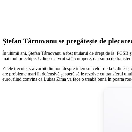
Ștefan Târnovanu se pregătește de plecarea 
În ultimii ani, Ștefan Târnovanu a fost titularul de drept de la FCSB și
mai multor echipe. Udinese a vrut să îl cumpere, dar suma de transfer a f
Zilele trecute, s-a vorbit din nou despre interesul celor de la Udines
are probleme mari în defensivă și speră să le rezolve cu transferul un
euro, fiind convins că Lukas Zima va face o treabă bună în poarta roș-a