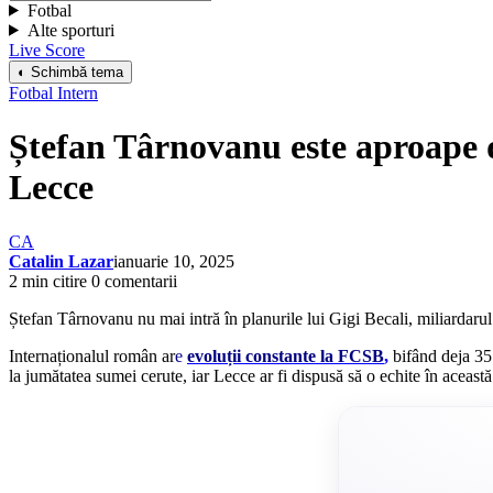
Fotbal
Alte sporturi
Live Score
◐ Schimbă tema
Fotbal Intern
Ștefan Târnovanu este aproape de
Lecce
CA
Catalin Lazar
ianuarie 10, 2025
2 min citire
0 comentarii
Ștefan Târnovanu nu mai intră în planurile lui Gigi Becali, miliardarul 
Internaționalul român ar
e
evoluții constante la FCSB
,
bifând deja 35 
la jumătatea sumei cerute, iar Lecce ar fi dispusă să o echite în această