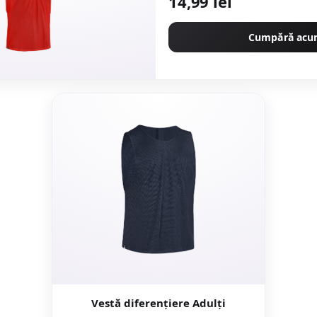
14,99 lei
Cumpără ac
Vestă diferențiere Adulți