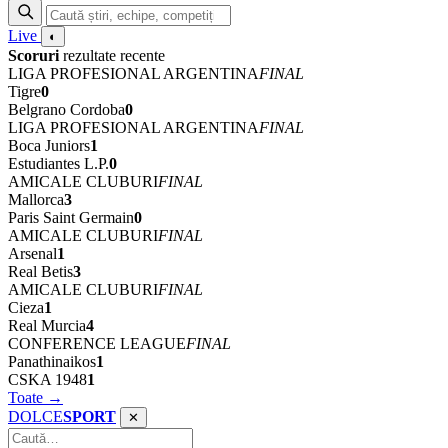
Live
◐
Scoruri
rezultate recente
LIGA PROFESIONAL ARGENTINA
FINAL
Tigre
0
Belgrano Cordoba
0
LIGA PROFESIONAL ARGENTINA
FINAL
Boca Juniors
1
Estudiantes L.P.
0
AMICALE CLUBURI
FINAL
Mallorca
3
Paris Saint Germain
0
AMICALE CLUBURI
FINAL
Arsenal
1
Real Betis
3
AMICALE CLUBURI
FINAL
Cieza
1
Real Murcia
4
CONFERENCE LEAGUE
FINAL
Panathinaikos
1
CSKA 1948
1
Toate →
DOLCE
SPORT
✕