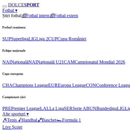
DOLCE
SPORT
Fotbal
▾
Știri fotbal
📰
Fotbal intern
📰
Fotbal extern
Fotbal românesc
SUP
Superliga
LIG
Liga 2
CUP
Cupa României
Echipe naționale
NAI
Națională
NAI
Națională U21
CAM
Campionatul Mondial 2026
Cupe europene
CHA
Champions League
EUR
Europa League
CON
Conference Leagu
Campionate țări
PRE
Premier League
LAL
La Liga
SER
Serie A
BUN
Bundesliga
LIG
Li
Alte sporturi
▾
🎾
Tenis
🤾
Handbal
🏀
Baschet
🏎
Formula 1
Live Score