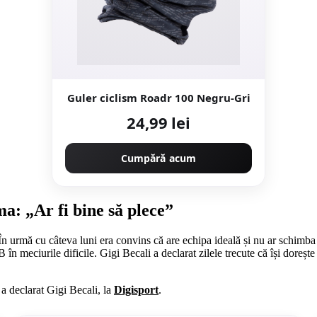
Guler ciclism Roadr 100 Negru-Gri
24,99 lei
Cumpără acum
ma: „Ar fi bine să plece”
. În urmă cu câteva luni era convins că are echipa ideală și nu ar schimb
 în meciurile dificile. Gigi Becali a declarat zilele trecute că își dore
a declarat Gigi Becali, la
Digisport
.