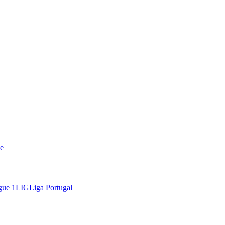
e
gue 1
LIG
Liga Portugal