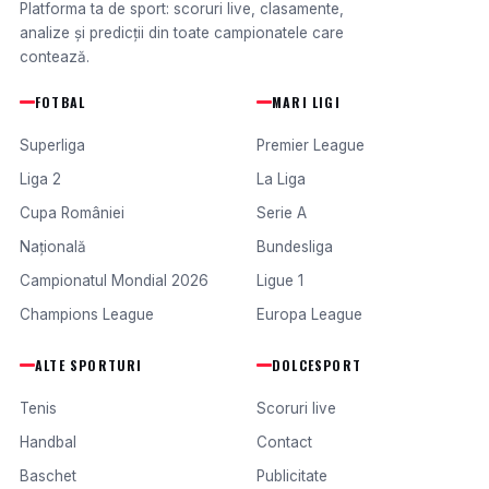
Platforma ta de sport: scoruri live, clasamente,
analize și predicții din toate campionatele care
contează.
FOTBAL
MARI LIGI
Superliga
Premier League
Liga 2
La Liga
Cupa României
Serie A
Națională
Bundesliga
Campionatul Mondial 2026
Ligue 1
Champions League
Europa League
ALTE SPORTURI
DOLCESPORT
Tenis
Scoruri live
Handbal
Contact
Baschet
Publicitate