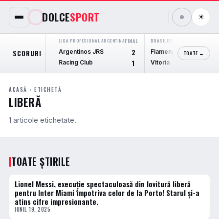
DOLCE
SPORT
☀
LIGA PROFESIONAL ARGENTINA
FINAL
BRASILEIRÃO SERIE A
FINAL
Argentinos JRS
Flamengo
SCORURI
2
2
TOATE →
Racing Club
Vitoria
1
0
ACASĂ
› ETICHETĂ
LIBERĂ
1 articole etichetate.
TOATE ȘTIRILE
Lionel Messi, execuție spectaculoasă din lovitură liberă
FOTBAL EXTERN
pentru Inter Miami împotriva celor de la Porto! Starul și-a
atins cifre impresionante.
IUNIE 19, 2025