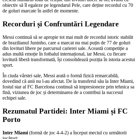
obiectiv să îl egaleze pe legendarul Pele, care deține recordul cu 70
de goluri marcate în astfel de momente.
Recorduri și Confruntări Legendare
Messi continuă să se apropie tot mai mult de recordul istoric stabilit
de brazilianul Juninho, care a marcat nu mai puțin de 77 de goluri
din lovituri libere pe parcursul carierei sale. Această competiție a
adus multă emoție în fotbalul internațional, iar Messi, cu fiecare
lovitură liberă transformată, își consolidează poziția în istoria acestui
sport.
În ciuda vârstei sale, Messi arată o formă fizică remarcabilă,
dovedind că anii nu l-au afectat. De la transferul său la Inter Miami,
fostul star al FC Barcelona continuă să impresioneze prin tehnica sa
fină, viziunea de joc și determinarea de a contribui la succesul
echipei sale.
Rezumatul Partidei: Inter Miami și FC
Porto
Inter Miami
(formă de joc 4-4-2) a început meciul cu următorii
jucători: