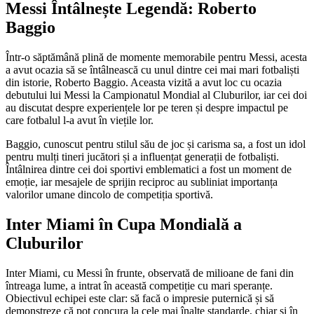
Messi Întâlnește Legendă: Roberto
Baggio
Într-o săptămână plină de momente memorabile pentru Messi, acesta
a avut ocazia să se întâlnească cu unul dintre cei mai mari fotbaliști
din istorie, Roberto Baggio. Aceasta vizită a avut loc cu ocazia
debutului lui Messi la Campionatul Mondial al Cluburilor, iar cei doi
au discutat despre experiențele lor pe teren și despre impactul pe
care fotbalul l-a avut în viețile lor.
Baggio, cunoscut pentru stilul său de joc și carisma sa, a fost un idol
pentru mulți tineri jucători și a influențat generații de fotbaliști.
Întâlnirea dintre cei doi sportivi emblematici a fost un moment de
emoție, iar mesajele de sprijin reciproc au subliniat importanța
valorilor umane dincolo de competiția sportivă.
Inter Miami în Cupa Mondială a
Cluburilor
Inter Miami, cu Messi în frunte, observată de milioane de fani din
întreaga lume, a intrat în această competiție cu mari speranțe.
Obiectivul echipei este clar: să facă o impresie puternică și să
demonstreze că pot concura la cele mai înalte standarde, chiar și în