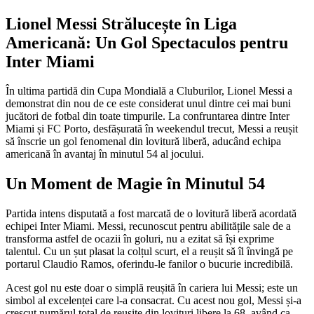
Lionel Messi Strălucește în Liga
Americană: Un Gol Spectaculos pentru
Inter Miami
În ultima partidă din Cupa Mondială a Cluburilor, Lionel Messi a
demonstrat din nou de ce este considerat unul dintre cei mai buni
jucători de fotbal din toate timpurile. La confruntarea dintre Inter
Miami și FC Porto, desfășurată în weekendul trecut, Messi a reușit
să înscrie un gol fenomenal din lovitură liberă, aducând echipa
americană în avantaj în minutul 54 al jocului.
Un Moment de Magie în Minutul 54
Partida intens disputată a fost marcată de o lovitură liberă acordată
echipei Inter Miami. Messi, recunoscut pentru abilitățile sale de a
transforma astfel de ocazii în goluri, nu a ezitat să își exprime
talentul. Cu un șut plasat la colțul scurt, el a reușit să îl învingă pe
portarul Claudio Ramos, oferindu-le fanilor o bucurie incredibilă.
Acest gol nu este doar o simplă reușită în cariera lui Messi; este un
simbol al excelenței care l-a consacrat. Cu acest nou gol, Messi și-a
crescut numărul total de reușite din lovituri libere la 68, având ca