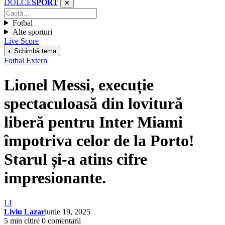
DOLCE
SPORT
✕
Fotbal
Alte sporturi
Live Score
◐ Schimbă tema
Fotbal Extern
Lionel Messi, execuție
spectaculoasă din lovitură
liberă pentru Inter Miami
împotriva celor de la Porto!
Starul și-a atins cifre
impresionante.
LI
Liviu Lazar
iunie 19, 2025
5 min citire
0 comentarii