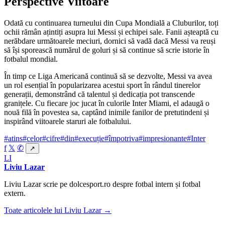
Perspective Viitoare
Odată cu continuarea turneului din Cupa Mondială a Cluburilor, toți
ochii rămân ațintiți asupra lui Messi și echipei sale. Fanii așteaptă cu
nerăbdare următoarele meciuri, dornici să vadă dacă Messi va reuși
să își sporească numărul de goluri și să continue să scrie istorie în
fotbalul mondial.
În timp ce Liga Americană continuă să se dezvolte, Messi va avea
un rol esențial în popularizarea acestui sport în rândul tinerelor
generații, demonstrând că talentul și dedicația pot transcende
granițele. Cu fiecare joc jucat în culorile Inter Miami, el adaugă o
nouă filă în povestea sa, captând inimile fanilor de pretutindeni și
inspirând viitoarele staruri ale fotbalului.
#atins
#celor
#cifre
#din
#execuție
#împotriva
#impresionante
#Inter
f
𝕏
✆
↗
LI
Liviu Lazar
Liviu Lazar scrie pe dolcesport.ro despre fotbal intern și fotbal
extern.
Toate articolele lui Liviu Lazar →