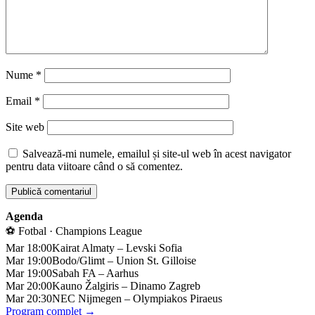
Nume
*
Email
*
Site web
Salvează-mi numele, emailul și site-ul web în acest navigator
pentru data viitoare când o să comentez.
Agenda
⚽ Fotbal · Champions League
Mar 18:00
Kairat Almaty – Levski Sofia
Mar 19:00
Bodo/Glimt – Union St. Gilloise
Mar 19:00
Sabah FA – Aarhus
Mar 20:00
Kauno Žalgiris – Dinamo Zagreb
Mar 20:30
NEC Nijmegen – Olympiakos Piraeus
Program complet →