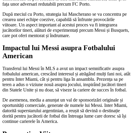
fața unor adversari redutabili precum FC Porto.
După meciul cu Porto, strategia lui Mascherano se va concentra pe
crearea unei echipe coezive, capabilă să înfrunte provocările
viitoare. Un aspect important al acestui proces va fi integrarea
jucătorilor tineri, alături de experimentați precum Messi și Busquets,
care pot oferi mentorat și îndrumare.
Impactul lui Messi asupra Fotbalului
American
Transferul lui Messi în MLS a avut un impact semnificativ asupra
fotbalului american, crescând interesul și atrăgând mulți fani noi, atât
pentru Inter Miami, cât și pentru liga în ansamblu. Prezența sa pe
teren a adus o viziune nouă asupra jocului, inspirând jucători tineri
din Statele Unite și nu doar, să viseze la cariere de succes în fotbal.
De asemenea, media a anunțat un val de sponsorizări originale și
oportunități comerciale, generate de numele lui Messi. Inter Miami,
datorită superstarului argentinian, a reușit să devină o destinație
dorită pentru jucătorii de fotbal din întreaga lume care doresc să își
continue carierele în America.