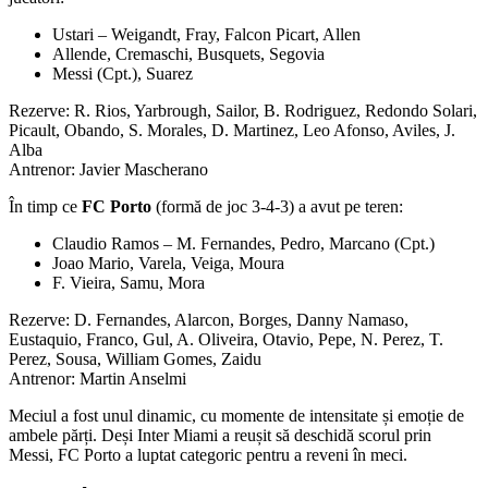
Ustari – Weigandt, Fray, Falcon Picart, Allen
Allende, Cremaschi, Busquets, Segovia
Messi (Cpt.), Suarez
Rezerve: R. Rios, Yarbrough, Sailor, B. Rodriguez, Redondo Solari,
Picault, Obando, S. Morales, D. Martinez, Leo Afonso, Aviles, J.
Alba
Antrenor: Javier Mascherano
În timp ce
FC Porto
(formă de joc 3-4-3) a avut pe teren:
Claudio Ramos – M. Fernandes, Pedro, Marcano (Cpt.)
Joao Mario, Varela, Veiga, Moura
F. Vieira, Samu, Mora
Rezerve: D. Fernandes, Alarcon, Borges, Danny Namaso,
Eustaquio, Franco, Gul, A. Oliveira, Otavio, Pepe, N. Perez, T.
Perez, Sousa, William Gomes, Zaidu
Antrenor: Martin Anselmi
Meciul a fost unul dinamic, cu momente de intensitate și emoție de
ambele părți. Deși Inter Miami a reușit să deschidă scorul prin
Messi, FC Porto a luptat categoric pentru a reveni în meci.