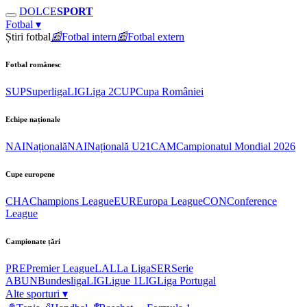
DOLCE
SPORT
Fotbal
▾
Știri fotbal
📰
Fotbal intern
📰
Fotbal extern
Fotbal românesc
SUP
Superliga
LIG
Liga 2
CUP
Cupa României
Echipe naționale
NAI
Națională
NAI
Națională U21
CAM
Campionatul Mondial 2026
Cupe europene
CHA
Champions League
EUR
Europa League
CON
Conference
League
Campionate țări
PRE
Premier League
LAL
La Liga
SER
Serie
A
BUN
Bundesliga
LIG
Ligue 1
LIG
Liga Portugal
Alte sporturi
▾