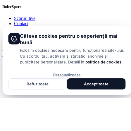
DolceSport
Scoruri live
Contact
Publicitate
Termeni și condiții
Câteva cookies pentru o experiență mai
bună
© 2026 DolceSport. Toate drepturile rezervate.
Scoruri, clasamente
și analize din toate competițiile
Folosim cookies necesare pentru funcționarea site-ului.
Fotbal intern
Fotbal extern
Scoruri live
Cu acordul tău, activăm și statistici anonime și
publicitate personalizată. Detalii în
politica de cookies
.
Personalizează
Refuz toate
Accept toate