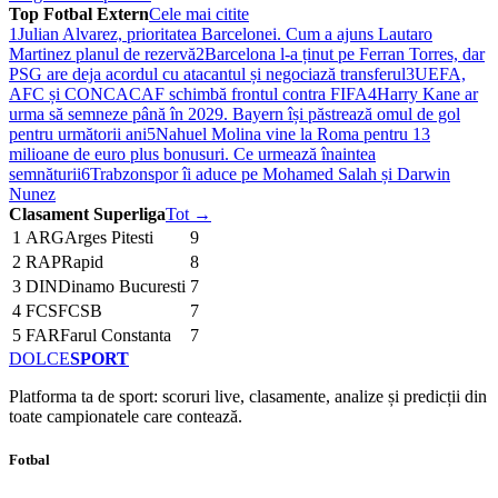
Top Fotbal Extern
Cele mai citite
1
Julian Alvarez, prioritatea Barcelonei. Cum a ajuns Lautaro
Martinez planul de rezervă
2
Barcelona l-a ținut pe Ferran Torres, dar
PSG are deja acordul cu atacantul și negociază transferul
3
UEFA,
AFC și CONCACAF schimbă frontul contra FIFA
4
Harry Kane ar
urma să semneze până în 2029. Bayern își păstrează omul de gol
pentru următorii ani
5
Nahuel Molina vine la Roma pentru 13
milioane de euro plus bonusuri. Ce urmează înaintea
semnăturii
6
Trabzonspor îi aduce pe Mohamed Salah și Darwin
Nunez
Clasament Superliga
Tot →
1
ARG
Arges Pitesti
9
2
RAP
Rapid
8
3
DIN
Dinamo Bucuresti
7
4
FCS
FCSB
7
5
FAR
Farul Constanta
7
DOLCE
SPORT
Platforma ta de sport: scoruri live, clasamente, analize și predicții din
toate campionatele care contează.
Fotbal