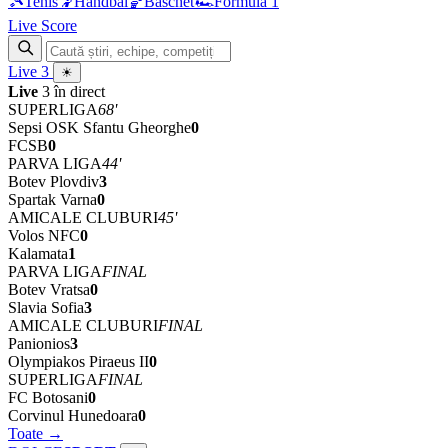
🎾
Tenis
🤾
Handbal
🏀
Baschet
🏎
Formula 1
Live Score
Live
3
☀
Live
3 în direct
SUPERLIGA
68'
Sepsi OSK Sfantu Gheorghe
0
FCSB
0
PARVA LIGA
44'
Botev Plovdiv
3
Spartak Varna
0
AMICALE CLUBURI
45'
Volos NFC
0
Kalamata
1
PARVA LIGA
FINAL
Botev Vratsa
0
Slavia Sofia
3
AMICALE CLUBURI
FINAL
Panionios
3
Olympiakos Piraeus II
0
SUPERLIGA
FINAL
FC Botosani
0
Corvinul Hunedoara
0
Toate →