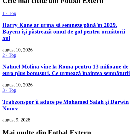
Cele mai citite din Fotbal Extern
1 · Top
Harry Kane ar urma să semneze până în 2029.
Bayern își păstrează omul de gol pentru următorii
ani
august 10, 2026
2 · Top
Nahuel Molina vine la Roma pentru 13 milioane de
euro plus bonusuri. Ce urmează înaintea semnăturii
august 10, 2026
3 · Top
Trabzonspor îi aduce pe Mohamed Salah și Darwin
Nunez
august 9, 2026
Mai multe din Fotbal Extern