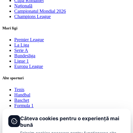
Cupa României
Națională
Campionatul Mondial 2026
Champions League
Mari ligi
Premier League
La Liga
Serie A
Bundesliga
Ligue 1
Europa League
Alte sporturi
Tenis
Handbal
Baschet
Formula 1
Fotbal intern
Fotbal extern
Câteva cookies pentru o experiență mai
bună
DolceSport