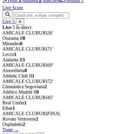
🎾
Tenis
🤾
Handbal
🏀
Baschet
🏎
Formula 1
Live Score
Live
5
☀
Live
5 în direct
AMICALE CLUBURI
68'
Osasuna II
0
Mirandes
0
AMICALE CLUBURI
71'
Lecco
1
Atalanta II
3
AMICALE CLUBURI
69'
Amorebieta
0
Athletic Club II
1
AMICALE CLUBURI
72'
Gimnástica Segoviana
2
Atlético Madrid II
0
AMICALE CLUBURI
45'
Real Unión
1
Eibar
1
AMICALE CLUBURI
FINAL
Rovato Vertovese
2
Ospitaletto
2
Toate →