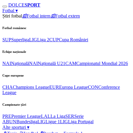
DOLCE
SPORT
Fotbal
▾
Știri fotbal
📰
Fotbal intern
📰
Fotbal extern
Fotbal românesc
SUP
Superliga
LIG
Liga 2
CUP
Cupa României
Echipe naționale
NAI
Națională
NAI
Națională U21
CAM
Campionatul Mondial 2026
Cupe europene
CHA
Champions League
EUR
Europa League
CON
Conference
League
Campionate țări
PRE
Premier League
LAL
La Liga
SER
Serie
A
BUN
Bundesliga
LIG
Ligue 1
LIG
Liga Portugal
Alte sporturi
▾