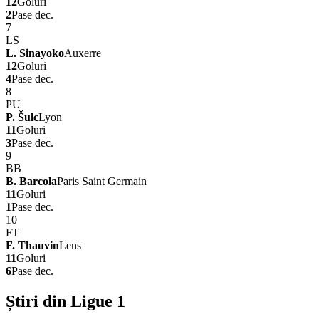
12
Goluri
2
Pase dec.
7
LS
L. Sinayoko
Auxerre
12
Goluri
4
Pase dec.
8
PU
P. Šulc
Lyon
11
Goluri
3
Pase dec.
9
BB
B. Barcola
Paris Saint Germain
11
Goluri
1
Pase dec.
10
FT
F. Thauvin
Lens
11
Goluri
6
Pase dec.
Știri din Ligue 1