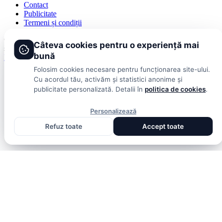
Contact
Publicitate
Termeni și condiții
© 2026 DolceSport. Toate drepturile rezervate.
Scoruri, clasamente
Câteva cookies pentru o experiență mai
și analize din toate competițiile
bună
Fotbal intern
Fotbal extern
Scoruri live
Folosim cookies necesare pentru funcționarea site-ului.
Cu acordul tău, activăm și statistici anonime și
publicitate personalizată. Detalii în
politica de cookies
.
Personalizează
Refuz toate
Accept toate