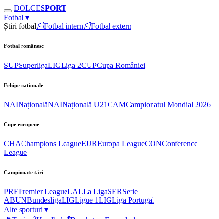
DOLCE
SPORT
Fotbal
▾
Știri fotbal
📰
Fotbal intern
📰
Fotbal extern
Fotbal românesc
SUP
Superliga
LIG
Liga 2
CUP
Cupa României
Echipe naționale
NAI
Națională
NAI
Națională U21
CAM
Campionatul Mondial 2026
Cupe europene
CHA
Champions League
EUR
Europa League
CON
Conference
League
Campionate țări
PRE
Premier League
LAL
La Liga
SER
Serie
A
BUN
Bundesliga
LIG
Ligue 1
LIG
Liga Portugal
Alte sporturi
▾