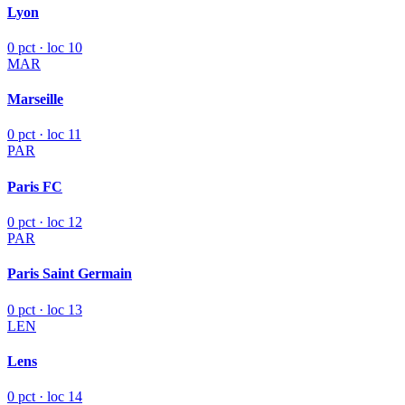
Lyon
0 pct · loc 10
MAR
Marseille
0 pct · loc 11
PAR
Paris FC
0 pct · loc 12
PAR
Paris Saint Germain
0 pct · loc 13
LEN
Lens
0 pct · loc 14