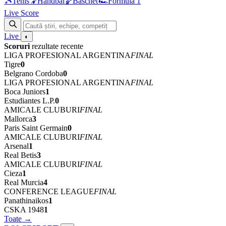
🎾
Tenis
🤾
Handbal
🏀
Baschet
🏎
Formula 1
Live Score
Live
◐
Scoruri
rezultate recente
LIGA PROFESIONAL ARGENTINA
FINAL
Tigre
0
Belgrano Cordoba
0
LIGA PROFESIONAL ARGENTINA
FINAL
Boca Juniors
1
Estudiantes L.P.
0
AMICALE CLUBURI
FINAL
Mallorca
3
Paris Saint Germain
0
AMICALE CLUBURI
FINAL
Arsenal
1
Real Betis
3
AMICALE CLUBURI
FINAL
Cieza
1
Real Murcia
4
CONFERENCE LEAGUE
FINAL
Panathinaikos
1
CSKA 1948
1
Toate →