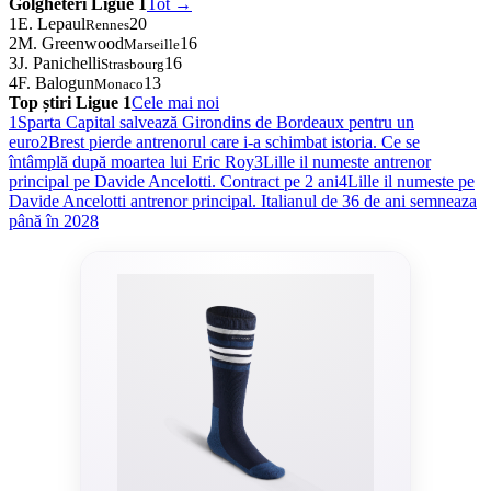
Golgheteri Ligue 1
Tot →
1
E. Lepaul
20
Rennes
2
M. Greenwood
16
Marseille
3
J. Panichelli
16
Strasbourg
4
F. Balogun
13
Monaco
Top știri Ligue 1
Cele mai noi
1
Sparta Capital salvează Girondins de Bordeaux pentru un
euro
2
Brest pierde antrenorul care i-a schimbat istoria. Ce se
întâmplă după moartea lui Eric Roy
3
Lille il numeste antrenor
principal pe Davide Ancelotti. Contract pe 2 ani
4
Lille il numeste pe
Davide Ancelotti antrenor principal. Italianul de 36 de ani semneaza
până în 2028