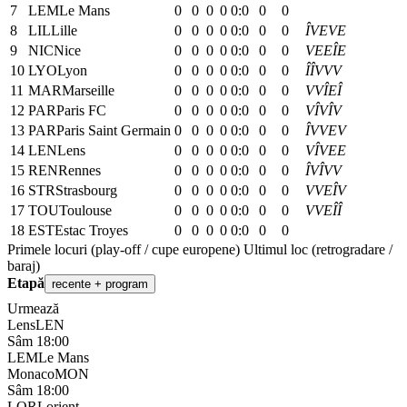
7
LEM
Le Mans
0
0
0
0
0:0
0
0
8
LIL
Lille
0
0
0
0
0:0
0
0
Î
V
E
V
E
9
NIC
Nice
0
0
0
0
0:0
0
0
V
E
E
Î
E
10
LYO
Lyon
0
0
0
0
0:0
0
0
Î
Î
V
V
V
11
MAR
Marseille
0
0
0
0
0:0
0
0
V
V
Î
E
Î
12
PAR
Paris FC
0
0
0
0
0:0
0
0
V
Î
V
Î
V
13
PAR
Paris Saint Germain
0
0
0
0
0:0
0
0
Î
V
V
E
V
14
LEN
Lens
0
0
0
0
0:0
0
0
V
Î
V
E
E
15
REN
Rennes
0
0
0
0
0:0
0
0
Î
V
Î
V
V
16
STR
Strasbourg
0
0
0
0
0:0
0
0
V
V
E
Î
V
17
TOU
Toulouse
0
0
0
0
0:0
0
0
V
V
E
Î
Î
18
EST
Estac Troyes
0
0
0
0
0:0
0
0
Primele locuri (play-off / cupe europene)
Ultimul loc (retrogradare /
baraj)
Etapă
recente + program
Urmează
Lens
LEN
Sâm 18:00
LEM
Le Mans
Monaco
MON
Sâm 18:00
LOR
Lorient