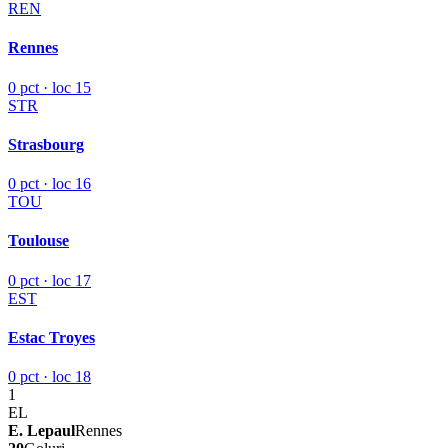
REN
Rennes
0 pct · loc 15
STR
Strasbourg
0 pct · loc 16
TOU
Toulouse
0 pct · loc 17
EST
Estac Troyes
0 pct · loc 18
1
EL
E. Lepaul
Rennes