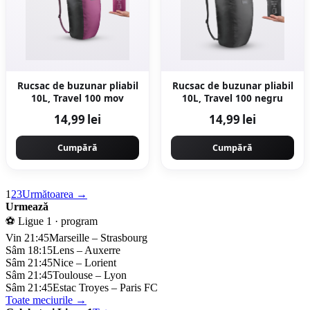
Rucsac de buzunar pliabil
Rucsac de buzunar pliabil
10L, Travel 100 mov
10L, Travel 100 negru
14,99 lei
14,99 lei
Cumpără
Cumpără
1
2
3
Următoarea →
Urmează
⚽ Ligue 1 · program
Vin 21:45
Marseille – Strasbourg
Sâm 18:15
Lens – Auxerre
Sâm 21:45
Nice – Lorient
Sâm 21:45
Toulouse – Lyon
Sâm 21:45
Estac Troyes – Paris FC
Toate meciurile →