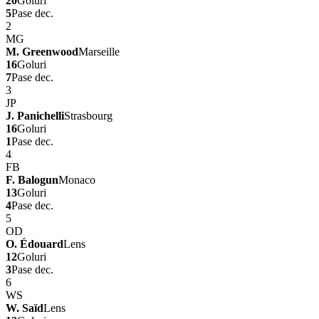
20
Goluri
5
Pase dec.
2
MG
M. Greenwood
Marseille
16
Goluri
7
Pase dec.
3
JP
J. Panichelli
Strasbourg
16
Goluri
1
Pase dec.
4
FB
F. Balogun
Monaco
13
Goluri
4
Pase dec.
5
OD
O. Édouard
Lens
12
Goluri
3
Pase dec.
6
WS
W. Saïd
Lens