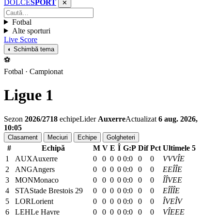
DOLCE
SPORT
✕
Fotbal
Alte sporturi
Live Score
◐ Schimbă tema
⚽
Fotbal · Campionat
Ligue 1
Sezon
2026/27
18
echipe
Lider
Auxerre
Actualizat
6 aug. 2026,
10:05
Clasament
Meciuri
Echipe
Golgheteri
#
Echipă
M
V
E
Î
G:P
Dif
Pct
Ultimele 5
1
AUX
Auxerre
0
0
0
0
0:0
0
0
V
V
V
Î
E
2
ANG
Angers
0
0
0
0
0:0
0
0
E
E
Î
Î
E
3
MON
Monaco
0
0
0
0
0:0
0
0
Î
Î
V
E
E
4
STA
Stade Brestois 29
0
0
0
0
0:0
0
0
E
Î
Î
Î
E
5
LOR
Lorient
0
0
0
0
0:0
0
0
Î
V
E
Î
V
6
LEH
Le Havre
0
0
0
0
0:0
0
0
V
Î
E
E
E