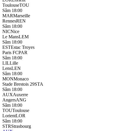
Toulouse
TOU
Sâm 18:00
MAR
Marseille
Rennes
REN
Sâm 18:00
NIC
Nice
Le Mans
LEM
Sâm 18:00
EST
Estac Troyes
Paris FC
PAR
Sâm 18:00
LIL
Lille
Lens
LEN
Sâm 18:00
MON
Monaco
Stade Brestois 29
STA
Sâm 18:00
AUX
Auxerre
Angers
ANG
Sâm 18:00
TOU
Toulouse
Lorient
LOR
Sâm 18:00
STR
Strasbourg