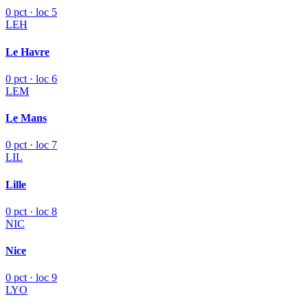
0 pct · loc 5
LEH
Le Havre
0 pct · loc 6
LEM
Le Mans
0 pct · loc 7
LIL
Lille
0 pct · loc 8
NIC
Nice
0 pct · loc 9
LYO