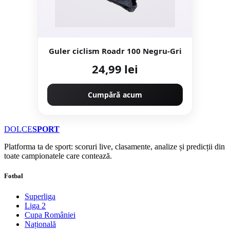
Guler ciclism Roadr 100 Negru-Gri
24,99 lei
Cumpără acum
DOLCE
SPORT
Platforma ta de sport: scoruri live, clasamente, analize și predicții din
toate campionatele care contează.
Fotbal
Superliga
Liga 2
Cupa României
Națională