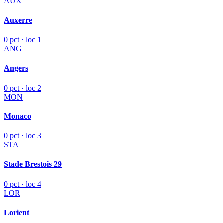
AUX
Auxerre
0 pct · loc 1
ANG
Angers
0 pct · loc 2
MON
Monaco
0 pct · loc 3
STA
Stade Brestois 29
0 pct · loc 4
LOR
Lorient