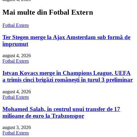
Mai multe din Fotbal Extern
Fotbal Extern
Ter Stegen merge la Ajax Amsterdam sub formă de
împrumut
august 4, 2026
Fotbal Extern
Istvan Kovacs merge în Champions League. UEFA
a trimis cinci brigăzi românești în turul 3 preliminar
august 4, 2026
Fotbal Extern
Mohamed Salah, în centrul unui transfer de 17
milioane de euro la Trabzonspor
august 3, 2026
Fotbal Extern