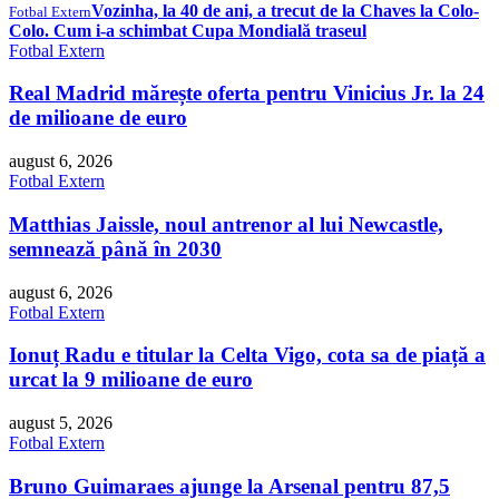
Vozinha, la 40 de ani, a trecut de la Chaves la Colo-
Fotbal Extern
Colo. Cum i-a schimbat Cupa Mondială traseul
Fotbal Extern
Real Madrid mărește oferta pentru Vinicius Jr. la 24
de milioane de euro
august 6, 2026
Fotbal Extern
Matthias Jaissle, noul antrenor al lui Newcastle,
semnează până în 2030
august 6, 2026
Fotbal Extern
Ionuț Radu e titular la Celta Vigo, cota sa de piață a
urcat la 9 milioane de euro
august 5, 2026
Fotbal Extern
Bruno Guimaraes ajunge la Arsenal pentru 87,5