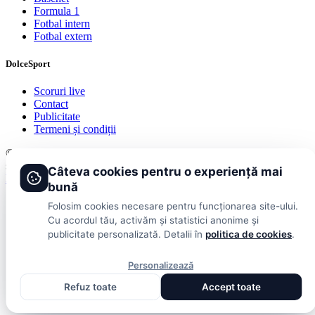
Formula 1
Fotbal intern
Fotbal extern
DolceSport
Scoruri live
Contact
Publicitate
Termeni și condiții
© 2026 DolceSport. Toate drepturile rezervate.
Scoruri, clasamente
și analize din toate competițiile
Câteva cookies pentru o experiență mai
Fotbal intern
Fotbal extern
Scoruri live
bună
Folosim cookies necesare pentru funcționarea site-ului.
Cu acordul tău, activăm și statistici anonime și
publicitate personalizată. Detalii în
politica de cookies
.
Personalizează
Refuz toate
Accept toate