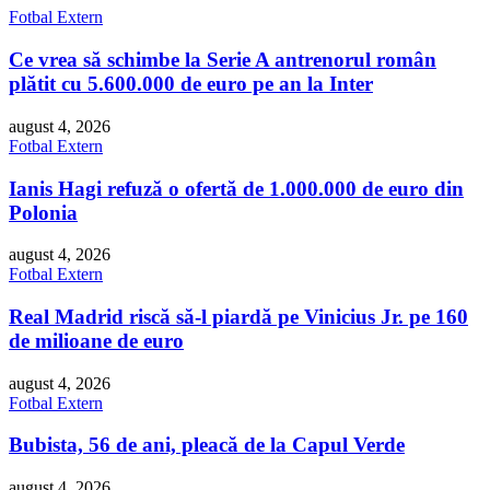
Fotbal Extern
Ce vrea să schimbe la Serie A antrenorul român
plătit cu 5.600.000 de euro pe an la Inter
august 4, 2026
Fotbal Extern
Ianis Hagi refuză o ofertă de 1.000.000 de euro din
Polonia
august 4, 2026
Fotbal Extern
Real Madrid riscă să-l piardă pe Vinicius Jr. pe 160
de milioane de euro
august 4, 2026
Fotbal Extern
Bubista, 56 de ani, pleacă de la Capul Verde
august 4, 2026