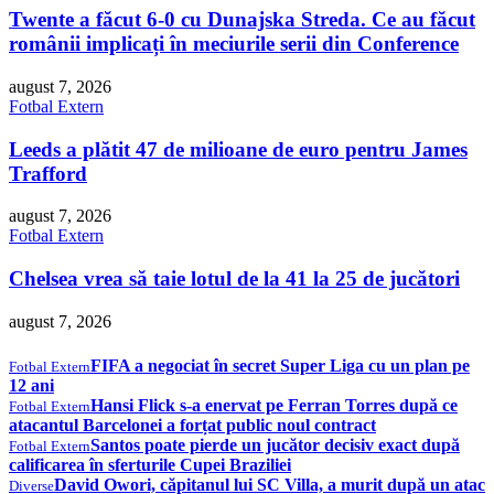
Twente a făcut 6-0 cu Dunajska Streda. Ce au făcut
românii implicați în meciurile serii din Conference
august 7, 2026
Fotbal Extern
Leeds a plătit 47 de milioane de euro pentru James
Trafford
august 7, 2026
Fotbal Extern
Chelsea vrea să taie lotul de la 41 la 25 de jucători
august 7, 2026
FIFA a negociat în secret Super Liga cu un plan pe
Fotbal Extern
12 ani
Hansi Flick s-a enervat pe Ferran Torres după ce
Fotbal Extern
atacantul Barcelonei a forțat public noul contract
Santos poate pierde un jucător decisiv exact după
Fotbal Extern
calificarea în sferturile Cupei Braziliei
David Owori, căpitanul lui SC Villa, a murit după un atac
Diverse