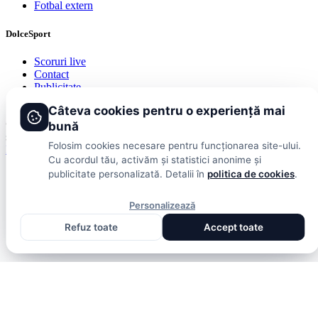
Fotbal extern
DolceSport
Scoruri live
Contact
Publicitate
Termeni și condiții
Câteva cookies pentru o experiență mai
© 2026 DolceSport. Toate drepturile rezervate.
Scoruri, clasamente
bună
și analize din toate competițiile
Folosim cookies necesare pentru funcționarea site-ului.
Fotbal intern
Fotbal extern
Scoruri live
Cu acordul tău, activăm și statistici anonime și
publicitate personalizată. Detalii în
politica de cookies
.
Personalizează
Refuz toate
Accept toate