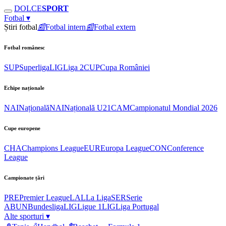
DOLCE
SPORT
Fotbal
▾
Știri fotbal
📰
Fotbal intern
📰
Fotbal extern
Fotbal românesc
SUP
Superliga
LIG
Liga 2
CUP
Cupa României
Echipe naționale
NAI
Națională
NAI
Națională U21
CAM
Campionatul Mondial 2026
Cupe europene
CHA
Champions League
EUR
Europa League
CON
Conference
League
Campionate țări
PRE
Premier League
LAL
La Liga
SER
Serie
A
BUN
Bundesliga
LIG
Ligue 1
LIG
Liga Portugal
Alte sporturi
▾