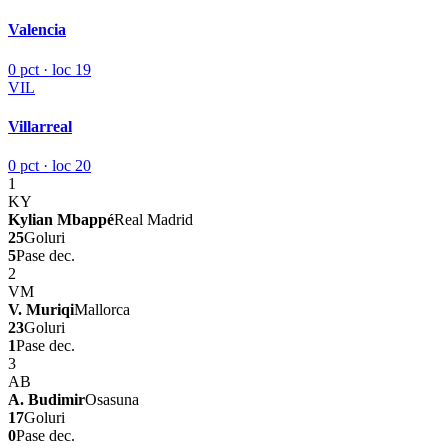
Valencia
0 pct · loc 19
VIL
Villarreal
0 pct · loc 20
1
KY
Kylian Mbappé
Real Madrid
25
Goluri
5
Pase dec.
2
VM
V. Muriqi
Mallorca
23
Goluri
1
Pase dec.
3
AB
A. Budimir
Osasuna
17
Goluri
0
Pase dec.