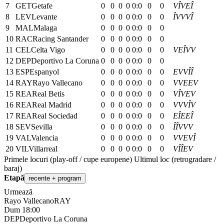
7
GET
Getafe
0
0
0
0
0:0
0
0
V
Î
V
E
Î
8
LEV
Levante
0
0
0
0
0:0
0
0
Î
V
V
V
Î
9
MAL
Malaga
0
0
0
0
0:0
0
0
10
RAC
Racing Santander
0
0
0
0
0:0
0
0
11
CEL
Celta Vigo
0
0
0
0
0:0
0
0
V
E
Î
V
V
12
DEP
Deportivo La Coruna
0
0
0
0
0:0
0
0
13
ESP
Espanyol
0
0
0
0
0:0
0
0
E
V
V
Î
Î
14
RAY
Rayo Vallecano
0
0
0
0
0:0
0
0
V
V
E
E
V
15
REA
Real Betis
0
0
0
0
0:0
0
0
V
Î
V
E
V
16
REA
Real Madrid
0
0
0
0
0:0
0
0
V
V
V
Î
V
17
REA
Real Sociedad
0
0
0
0
0:0
0
0
E
Î
E
E
Î
18
SEV
Sevilla
0
0
0
0
0:0
0
0
Î
Î
V
V
V
19
VAL
Valencia
0
0
0
0
0:0
0
0
V
V
E
V
Î
20
VIL
Villarreal
0
0
0
0
0:0
0
0
V
Î
Î
E
V
Primele locuri (play-off / cupe europene)
Ultimul loc (retrogradare /
baraj)
Etapă
recente + program
Urmează
Rayo Vallecano
RAY
Dum 18:00
DEP
Deportivo La Coruna