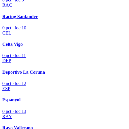
RAC
Racing Santander
0 pct · loc 10
CEL
Celta Vigo
0 pct · loc 11
DEP
Deportivo La Coruna
0 pct · loc 12
ESP
Espanyol
0 pct · loc 13
RAY
Rayo Vallecano