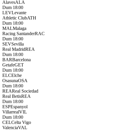
Alaves
ALA
Dum 18:00
LEV
Levante
Athletic Club
ATH
Dum 18:00
MAL
Malaga
Racing Santander
RAC
Dum 18:00
SEV
Sevilla
Real Madrid
REA
Dum 18:00
BAR
Barcelona
Getafe
GET
Dum 18:00
ELC
Elche
Osasuna
OSA
Dum 18:00
REA
Real Sociedad
Real Betis
REA
Dum 18:00
ESP
Espanyol
Villarreal
VIL
Dum 18:00
CEL
Celta Vigo
Valencia
VAL