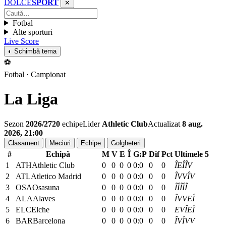
DOLCE
SPORT
✕
Fotbal
Alte sporturi
Live Score
◐ Schimbă tema
⚽
Fotbal · Campionat
La Liga
Sezon
2026/27
20
echipe
Lider
Athletic Club
Actualizat
8 aug.
2026, 21:00
Clasament
Meciuri
Echipe
Golgheteri
#
Echipă
M
V
E
Î
G:P
Dif
Pct
Ultimele 5
1
ATH
Athletic Club
0
0
0
0
0:0
0
0
Î
E
Î
Î
V
2
ATL
Atletico Madrid
0
0
0
0
0:0
0
0
Î
V
V
Î
V
3
OSA
Osasuna
0
0
0
0
0:0
0
0
Î
Î
Î
Î
Î
4
ALA
Alaves
0
0
0
0
0:0
0
0
Î
V
V
E
Î
5
ELC
Elche
0
0
0
0
0:0
0
0
E
V
Î
E
Î
6
BAR
Barcelona
0
0
0
0
0:0
0
0
Î
V
Î
V
V