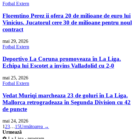
Fotbal Extern
Florentino Perez ii ofera 20 de milioane de euro lui
Vinicius. Jucatorul cere 30 de milioane pentru noul
contract
mai 29, 2026
Fotbal Extern
Deportivo La Coruna promoveaza în La Liga.
Echipa lui Escotet a invins Valladolid cu 2-0
mai 25, 2026
Fotbal Extern
Vedat Muriqi marcheaza 23 de goluri în La Liga.
Mallorca retrogradeaza în Segunda Division cu 42
de puncte
mai 24, 2026
1
2
3
…
15
Următoarea →
Urmează
⚽ La Liga · program