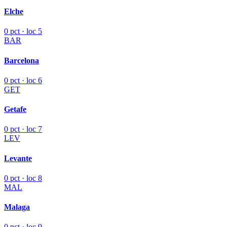
Elche
0 pct · loc 5
BAR
Barcelona
0 pct · loc 6
GET
Getafe
0 pct · loc 7
LEV
Levante
0 pct · loc 8
MAL
Malaga
0 pct · loc 9