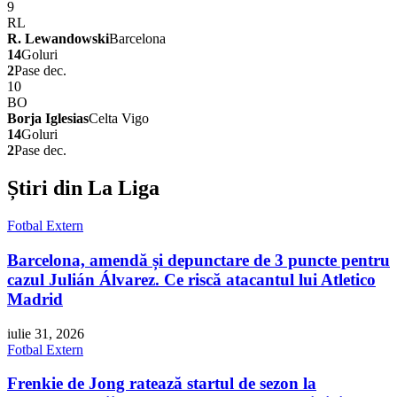
9
RL
R. Lewandowski
Barcelona
14
Goluri
2
Pase dec.
10
BO
Borja Iglesias
Celta Vigo
14
Goluri
2
Pase dec.
Știri din La Liga
Fotbal Extern
Barcelona, amendă și depunctare de 3 puncte pentru
cazul Julián Álvarez. Ce riscă atacantul lui Atletico
Madrid
iulie 31, 2026
Fotbal Extern
Frenkie de Jong ratează startul de sezon la