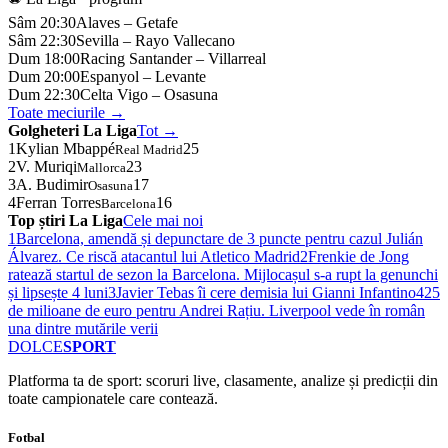
Sâm 20:30
Alaves – Getafe
Sâm 22:30
Sevilla – Rayo Vallecano
Dum 18:00
Racing Santander – Villarreal
Dum 20:00
Espanyol – Levante
Dum 22:30
Celta Vigo – Osasuna
Toate meciurile →
Golgheteri La Liga
Tot →
1
Kylian Mbappé
25
Real Madrid
2
V. Muriqi
23
Mallorca
3
A. Budimir
17
Osasuna
4
Ferran Torres
16
Barcelona
Top știri La Liga
Cele mai noi
1
Barcelona, amendă și depunctare de 3 puncte pentru cazul Julián
Álvarez. Ce riscă atacantul lui Atletico Madrid
2
Frenkie de Jong
ratează startul de sezon la Barcelona. Mijlocașul s-a rupt la genunchi
și lipsește 4 luni
3
Javier Tebas îi cere demisia lui Gianni Infantino
4
25
de milioane de euro pentru Andrei Rațiu. Liverpool vede în român
una dintre mutările verii
DOLCE
SPORT
Platforma ta de sport: scoruri live, clasamente, analize și predicții din
toate campionatele care contează.
Fotbal