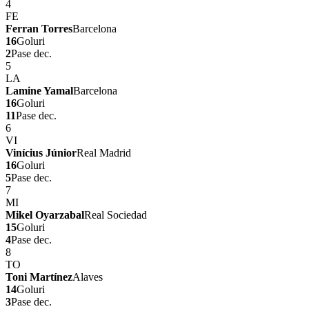
4
FE
Ferran Torres
Barcelona
16
Goluri
2
Pase dec.
5
LA
Lamine Yamal
Barcelona
16
Goluri
11
Pase dec.
6
VI
Vinícius Júnior
Real Madrid
16
Goluri
5
Pase dec.
7
MI
Mikel Oyarzabal
Real Sociedad
15
Goluri
4
Pase dec.
8
TO
Toni Martínez
Alaves
14
Goluri
3
Pase dec.