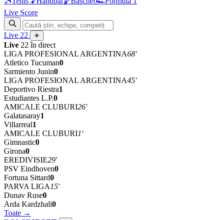
🎾
Tenis
🤾
Handbal
🏀
Baschet
🏎
Formula 1
Live Score
Live
22
☀
Live
22 în direct
LIGA PROFESIONAL ARGENTINA
68'
Atletico Tucuman
0
Sarmiento Junin
0
LIGA PROFESIONAL ARGENTINA
45'
Deportivo Riestra
1
Estudiantes L.P.
0
AMICALE CLUBURI
26'
Galatasaray
1
Villarreal
1
AMICALE CLUBURI
1'
Gimnastic
0
Girona
0
EREDIVISIE
29'
PSV Eindhoven
0
Fortuna Sittard
0
PARVA LIGA
15'
Dunav Ruse
0
Arda Kardzhali
0
Toate →