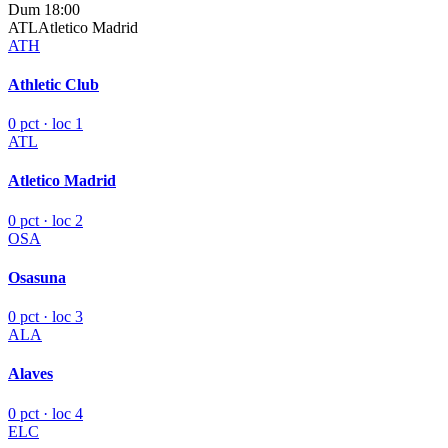
Dum 18:00
ATL
Atletico Madrid
ATH
Athletic Club
0 pct · loc 1
ATL
Atletico Madrid
0 pct · loc 2
OSA
Osasuna
0 pct · loc 3
ALA
Alaves
0 pct · loc 4
ELC