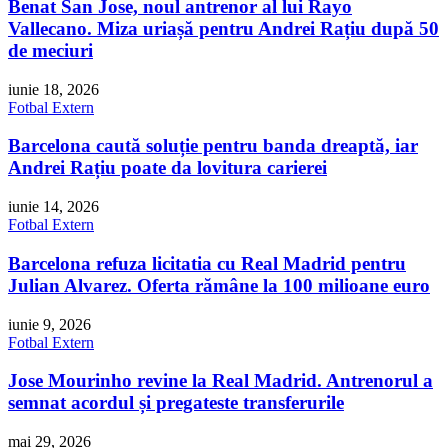
Benat San Jose, noul antrenor al lui Rayo
Vallecano. Miza uriașă pentru Andrei Rațiu după 50
de meciuri
iunie 18, 2026
Fotbal Extern
Barcelona caută soluție pentru banda dreaptă, iar
Andrei Rațiu poate da lovitura carierei
iunie 14, 2026
Fotbal Extern
Barcelona refuza licitatia cu Real Madrid pentru
Julian Alvarez. Oferta rămâne la 100 milioane euro
iunie 9, 2026
Fotbal Extern
Jose Mourinho revine la Real Madrid. Antrenorul a
semnat acordul și pregateste transferurile
mai 29, 2026