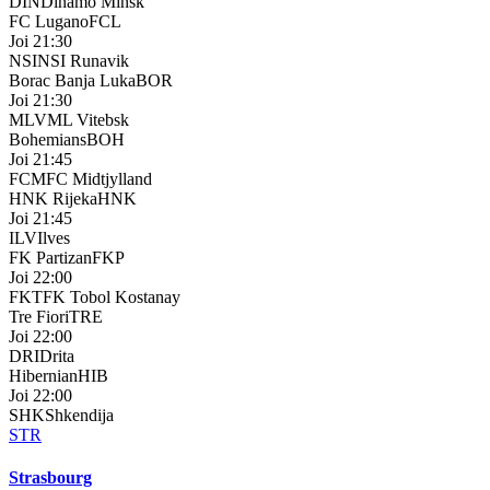
DIN
Dinamo Minsk
FC Lugano
FCL
Joi 21:30
NSI
NSI Runavik
Borac Banja Luka
BOR
Joi 21:30
MLV
ML Vitebsk
Bohemians
BOH
Joi 21:45
FCM
FC Midtjylland
HNK Rijeka
HNK
Joi 21:45
ILV
Ilves
FK Partizan
FKP
Joi 22:00
FKT
FK Tobol Kostanay
Tre Fiori
TRE
Joi 22:00
DRI
Drita
Hibernian
HIB
Joi 22:00
SHK
Shkendija
STR
Strasbourg