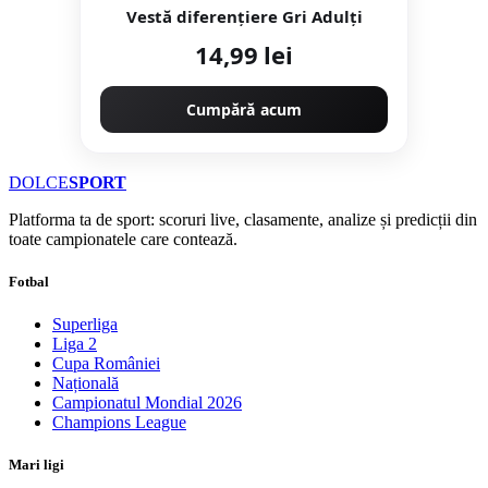
Vestă diferențiere Gri Adulți
14,99 lei
Cumpără acum
DOLCE
SPORT
Platforma ta de sport: scoruri live, clasamente, analize și predicții din
toate campionatele care contează.
Fotbal
Superliga
Liga 2
Cupa României
Națională
Campionatul Mondial 2026
Champions League
Mari ligi