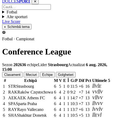
DOLCE
SPORT
✕
Fotbal
Alte sporturi
Live Score
◐ Schimbă tema
⚽
Fotbal · Campionat
Conference League
Sezon
2026
36
echipe
Lider
Strasbourg
Actualizat
6 aug. 2026,
15:00
Clasament
Meciuri
Echipe
Golgheteri
#
Echipă
M
V
E
Î
G:P
Dif
Pct
Ultimele 5
1
STR
Strasbourg
6
5
1
0
11:5
+6
16
Î
Î
V
Î
E
2
RAK
Raków Częstochowa
6
4
2
0
9:2
+7
14
V
V
Î
Î
V
3
AEK
AEK Athens FC
6
4
1
1
14:7
+7
13
V
Î
Î
V
V
4
SPA
Sparta Praha
6
4
1
1
10:3
+7
13
Î
Î
V
V
V
5
RAY
Rayo Vallecano
6
4
1
1
13:7
+6
13
Î
V
V
Î
V
6
SHA
Shakhtar Donetsk
6
4
1
1
10:5
+5
13
Î
Î
E
V
Î