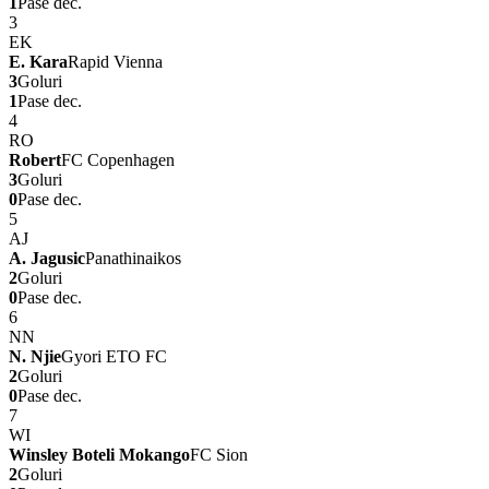
1
Pase dec.
3
EK
E. Kara
Rapid Vienna
3
Goluri
1
Pase dec.
4
RO
Robert
FC Copenhagen
3
Goluri
0
Pase dec.
5
AJ
A. Jagusic
Panathinaikos
2
Goluri
0
Pase dec.
6
NN
N. Njie
Gyori ETO FC
2
Goluri
0
Pase dec.
7
WI
Winsley Boteli Mokango
FC Sion
2
Goluri