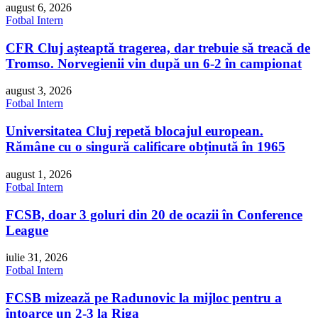
august 6, 2026
Fotbal Intern
CFR Cluj așteaptă tragerea, dar trebuie să treacă de
Tromso. Norvegienii vin după un 6-2 în campionat
august 3, 2026
Fotbal Intern
Universitatea Cluj repetă blocajul european.
Rămâne cu o singură calificare obținută în 1965
august 1, 2026
Fotbal Intern
FCSB, doar 3 goluri din 20 de ocazii în Conference
League
iulie 31, 2026
Fotbal Intern
FCSB mizează pe Radunovic la mijloc pentru a
întoarce un 2-3 la Riga