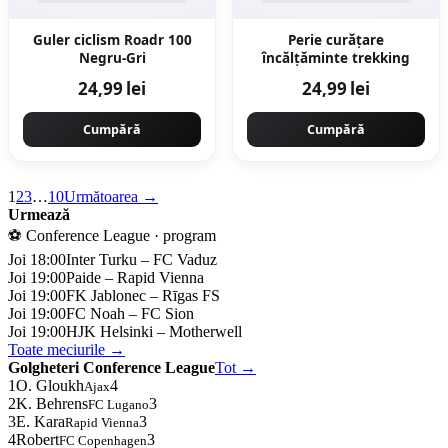
Guler ciclism Roadr 100
Perie curățare
Negru-Gri
încălțăminte trekking
24,99 lei
24,99 lei
Cumpără
Cumpără
1
2
3
…
10
Următoarea →
Urmează
⚽ Conference League · program
Joi 18:00
Inter Turku – FC Vaduz
Joi 19:00
Paide – Rapid Vienna
Joi 19:00
FK Jablonec – Rīgas FS
Joi 19:00
FC Noah – FC Sion
Joi 19:00
HJK Helsinki – Motherwell
Toate meciurile →
Golgheteri Conference League
Tot →
1
O. Gloukh
4
Ajax
2
K. Behrens
3
FC Lugano
3
E. Kara
3
Rapid Vienna
4
Robert
3
FC Copenhagen