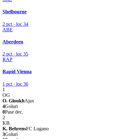
Shelbourne
2 pct · loc 34
ABE
Aberdeen
2 pct · loc 35
RAP
Rapid Vienna
1 pct · loc 36
1
OG
O. Gloukh
Ajax
4
Goluri
0
Pase dec.
2
KB
K. Behrens
FC Lugano
3
Goluri