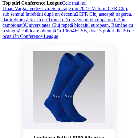
Top știri Conference League
Cele mai noi
1
Ioan Varga avertizează. Se retrage din 2027. Viitorul CFR Cluj,
sub semnul întrebării după un deceniu
2
CFR Cluj așteaptă tragerea,
dar trebuie să treacă de Tromso. Norvegienii vin după un 6-2 în
campionat
3
Universitatea Cluj repetă blocajul european. Rămâne cu
o singură calificare obținută în 1965
4
FCSB, doar 3 goluri din 20 de
ocazii în Conference League
Jambiere Fotbal F100 Albastru