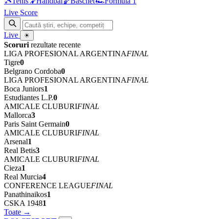
🎾
Tenis
🤾
Handbal
🏀
Baschet
🏎
Formula 1
Live Score
Live
☀
Scoruri
rezultate recente
LIGA PROFESIONAL ARGENTINA
FINAL
Tigre
0
Belgrano Cordoba
0
LIGA PROFESIONAL ARGENTINA
FINAL
Boca Juniors
1
Estudiantes L.P.
0
AMICALE CLUBURI
FINAL
Mallorca
3
Paris Saint Germain
0
AMICALE CLUBURI
FINAL
Arsenal
1
Real Betis
3
AMICALE CLUBURI
FINAL
Cieza
1
Real Murcia
4
CONFERENCE LEAGUE
FINAL
Panathinaikos
1
CSKA 1948
1
Toate →