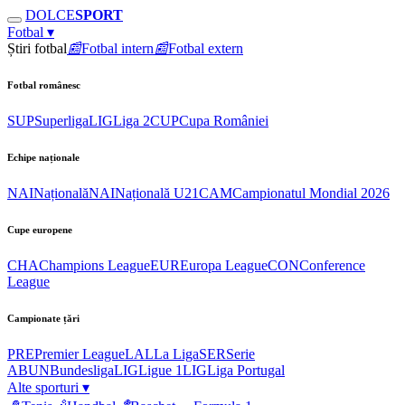
DOLCE
SPORT
Fotbal
▾
Știri fotbal
📰
Fotbal intern
📰
Fotbal extern
Fotbal românesc
SUP
Superliga
LIG
Liga 2
CUP
Cupa României
Echipe naționale
NAI
Națională
NAI
Națională U21
CAM
Campionatul Mondial 2026
Cupe europene
CHA
Champions League
EUR
Europa League
CON
Conference
League
Campionate țări
PRE
Premier League
LAL
La Liga
SER
Serie
A
BUN
Bundesliga
LIG
Ligue 1
LIG
Liga Portugal
Alte sporturi
▾