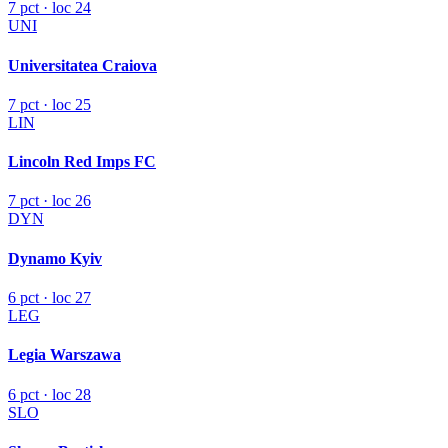
7 pct · loc 24
UNI
Universitatea Craiova
7 pct · loc 25
LIN
Lincoln Red Imps FC
7 pct · loc 26
DYN
Dynamo Kyiv
6 pct · loc 27
LEG
Legia Warszawa
6 pct · loc 28
SLO