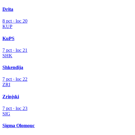
Drita
8 pct · loc 20
KUP
KuPS
7 pct · loc 21
SHK
Shkendija
7 pct · loc 22
ZRI
Zrinjski
7 pct · loc 23
SIG
Sigma Olomouc