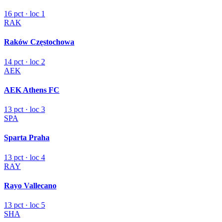
16 pct · loc 1
RAK
Raków Częstochowa
14 pct · loc 2
AEK
AEK Athens FC
13 pct · loc 3
SPA
Sparta Praha
13 pct · loc 4
RAY
Rayo Vallecano
13 pct · loc 5
SHA