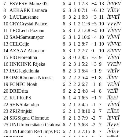
7
FSV
FSV Mainz 05
6
4
1
1
7:3
+4
13
Î
V
V
E
V
8
AEK
AEK Larnaca
6
3
3
0
7:1
+6
12
V
Î
Î
E
V
9
LAU
Lausanne
6
3
2
1
6:3
+3
11
Î
E
V
E
Î
10
CRY
Crystal Palace
6
3
1
2
11:6
+5
10
V
V
V
Î
V
11
LEC
Lech Poznan
6
3
1
2
12:8
+4
10
V
Î
V
V
V
12
SAM
Samsunspor
6
3
1
2
10:6
+4
10
V
Î
V
V
Î
13
CEL
Celje
6
3
1
2
8:7
+1
10
V
Î
V
V
E
14
AZA
AZ Alkmaar
6
3
1
2
7:7
0
10
E
Î
V
V
V
15
FIO
Fiorentina
6
3
0
3
8:5
+3
9
V
Î
V
V
Î
16
HNK
HNK Rijeka
6
2
3
1
5:2
+3
9
V
V
E
Î
V
17
JAG
Jagiellonia
6
2
3
1
5:4
+1
9
V
Î
E
Î
V
18
OMO
Omonia Nicosia
6
2
2
2
5:4
+1
8
Î
Î
Î
V
V
19
FCN
FC Noah
6
2
2
2
6:7
-1
8
V
E
Î
V
Î
20
DRI
Drita
6
2
2
2
4:8
-4
8
V
E
Î
Î
Î
21
KUP
KuPS
6
1
4
1
6:5
+1
7
Î
Î
E
E
Î
22
SHK
Shkendija
6
2
1
3
4:5
-1
7
V
Î
V
V
Î
23
ZRI
Zrinjski
6
2
1
3
8:10
-2
7
E
Î
Î
E
E
24
SIG
Sigma Olomouc
6
2
1
3
7:9
-2
7
Î
E
V
E
Î
25
UNI
Universitatea Craiova
6
2
1
3
6:8
-2
7
Î
Î
V
V
E
26
LIN
Lincoln Red Imps FC
6
2
1
3
7:15
-8
7
Î
V
Î
E
V