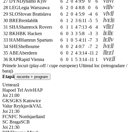
27
DYN
Dynamo Kyiv
6
2
0
4
9:9
0
6
V
Î
Î
V
Î
28
LEG
Legia Warszawa
6
2
0
4
8:8
0
6
V
Î
Î
Î
V
29
SLO
Slovan Bratislava
6
2
0
4
5:9
-4
6
V
Î
V
Î
Î
30
BRE
Breidablik
6
1
2
3
6:11
-5
5
Î
V
E
Î
E
31
SHA
Shamrock Rovers
6
1
1
4
7:13
-6
4
V
Î
Î
E
Î
32
BKH
BK Hacken
6
0
3
3
5:8
-3
3
Î
E
Î
Î
E
33
HAM
Hamrun Spartans
6
1
0
5
4:11
-7
3
Î
E
Î
Î
V
34
SHE
Shelbourne
6
0
2
4
0:7
-7
2
Î
V
E
Î
Î
35
ABE
Aberdeen
6
0
2
4
3:14
-11
2
Î
Î
E
E
Î
36
RAP
Rapid Vienna
6
0
1
5
3:14
-11
1
V
V
E
Î
Î
Primele locuri (play-off / cupe europene)
Ultimul loc (retrogradare /
baraj)
Etapă
recente + program
Urmează
Hapoel Tel Aviv
HAP
Joi 21:00
GKS
GKS Katowice
Valur Reykjavik
VAL
Joi 21:30
FCN
FC Nordsjaelland
SC Braga
SCB
Joi 21:30