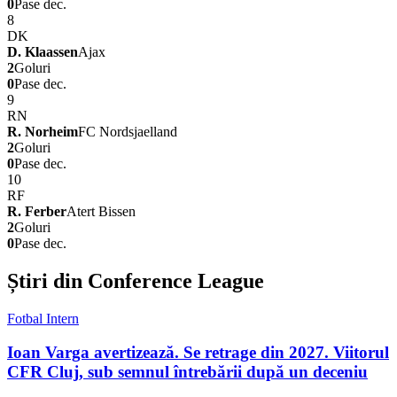
0
Pase dec.
8
DK
D. Klaassen
Ajax
2
Goluri
0
Pase dec.
9
RN
R. Norheim
FC Nordsjaelland
2
Goluri
0
Pase dec.
10
RF
R. Ferber
Atert Bissen
2
Goluri
0
Pase dec.
Știri din Conference League
Fotbal Intern
Ioan Varga avertizează. Se retrage din 2027. Viitorul
CFR Cluj, sub semnul întrebării după un deceniu