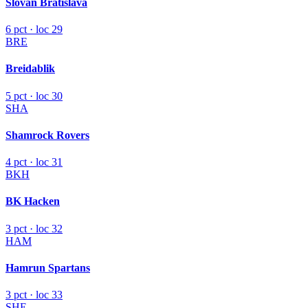
Slovan Bratislava
6 pct · loc 29
BRE
Breidablik
5 pct · loc 30
SHA
Shamrock Rovers
4 pct · loc 31
BKH
BK Hacken
3 pct · loc 32
HAM
Hamrun Spartans
3 pct · loc 33
SHE