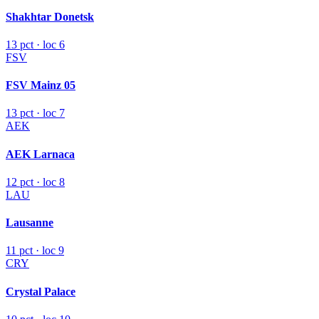
Shakhtar Donetsk
13 pct · loc 6
FSV
FSV Mainz 05
13 pct · loc 7
AEK
AEK Larnaca
12 pct · loc 8
LAU
Lausanne
11 pct · loc 9
CRY
Crystal Palace