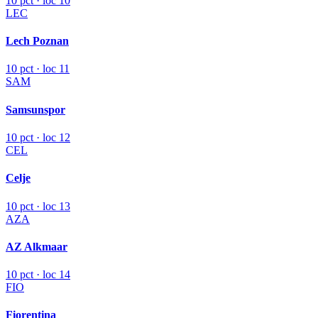
10 pct · loc 10
LEC
Lech Poznan
10 pct · loc 11
SAM
Samsunspor
10 pct · loc 12
CEL
Celje
10 pct · loc 13
AZA
AZ Alkmaar
10 pct · loc 14
FIO
Fiorentina