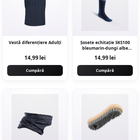
Vestă diferențiere Adulți
Șosete echitație SKS100
bleumarin-dungi albe
copii
14,99 lei
14,99 lei
Cumpără
Cumpără