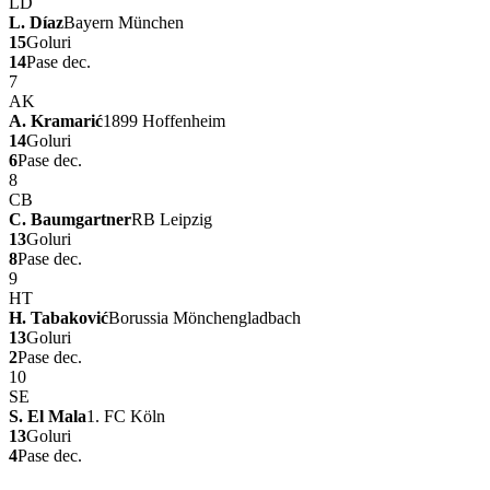
LD
L. Díaz
Bayern München
15
Goluri
14
Pase dec.
7
AK
A. Kramarić
1899 Hoffenheim
14
Goluri
6
Pase dec.
8
CB
C. Baumgartner
RB Leipzig
13
Goluri
8
Pase dec.
9
HT
H. Tabaković
Borussia Mönchengladbach
13
Goluri
2
Pase dec.
10
SE
S. El Mala
1. FC Köln
13
Goluri
4
Pase dec.