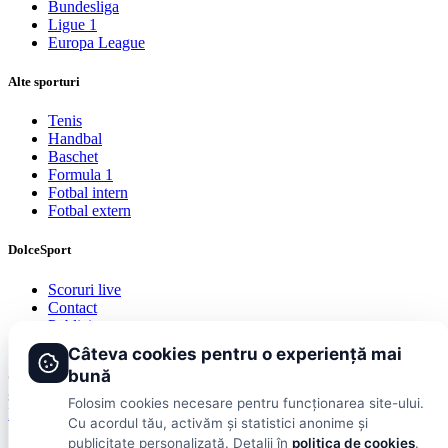
Bundesliga
Ligue 1
Europa League
Alte sporturi
Tenis
Handbal
Baschet
Formula 1
Fotbal intern
Fotbal extern
DolceSport
Scoruri live
Contact
Publicitate
Termeni și condiții
Câteva cookies pentru o experiență mai
bună
© 2026 DolceSport. Toate drepturile rezervate.
Scoruri, clasamente
și analize din toate competițiile
Folosim cookies necesare pentru funcționarea site-ului.
Fotbal intern
Fotbal extern
Scoruri live
Cu acordul tău, activăm și statistici anonime și
publicitate personalizată. Detalii în
politica de cookies
.