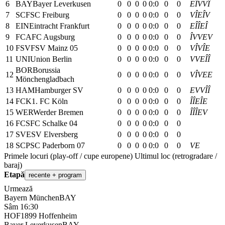
6
BAY
Bayer Leverkusen
0
0
0
0
0:0
0
0
E
Î
V
V
Î
7
SCF
SC Freiburg
0
0
0
0
0:0
0
0
V
Î
E
Î
V
8
EIN
Eintracht Frankfurt
0
0
0
0
0:0
0
0
E
Î
Î
E
Î
9
FCA
FC Augsburg
0
0
0
0
0:0
0
0
Î
V
V
E
V
10
FSV
FSV Mainz 05
0
0
0
0
0:0
0
0
V
Î
V
Î
E
11
UNI
Union Berlin
0
0
0
0
0:0
0
0
V
V
E
Î
Î
BOR
Borussia
12
0
0
0
0
0:0
0
0
V
Î
V
E
E
Mönchengladbach
13
HAM
Hamburger SV
0
0
0
0
0:0
0
0
E
V
V
Î
Î
14
FCK
1. FC Köln
0
0
0
0
0:0
0
0
Î
Î
E
Î
E
15
WER
Werder Bremen
0
0
0
0
0:0
0
0
Î
Î
Î
E
V
16
FCS
FC Schalke 04
0
0
0
0
0:0
0
0
17
SVE
SV Elversberg
0
0
0
0
0:0
0
0
18
SCP
SC Paderborn 07
0
0
0
0
0:0
0
0
V
E
Primele locuri (play-off / cupe europene)
Ultimul loc (retrogradare /
baraj)
Etapă
recente + program
Urmează
Bayern München
BAY
Sâm 16:30
HOF
1899 Hoffenheim
Bayer Leverkusen
BAY