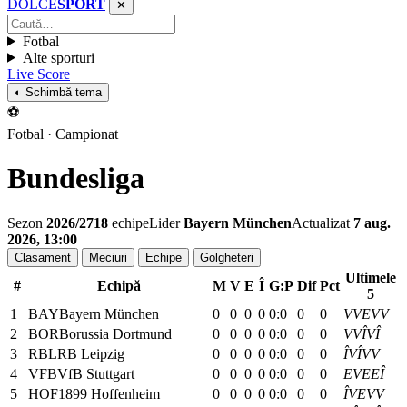
DOLCE
SPORT
✕
Fotbal
Alte sporturi
Live Score
◐ Schimbă tema
⚽
Fotbal · Campionat
Bundesliga
Sezon
2026/27
18
echipe
Lider
Bayern München
Actualizat
7 aug.
2026, 13:00
Clasament
Meciuri
Echipe
Golgheteri
Ultimele
#
Echipă
M
V
E
Î
G:P
Dif
Pct
5
1
BAY
Bayern München
0
0
0
0
0:0
0
0
V
V
E
V
V
2
BOR
Borussia Dortmund
0
0
0
0
0:0
0
0
V
V
Î
V
Î
3
RBL
RB Leipzig
0
0
0
0
0:0
0
0
Î
V
Î
V
V
4
VFB
VfB Stuttgart
0
0
0
0
0:0
0
0
E
V
E
E
Î
5
HOF
1899 Hoffenheim
0
0
0
0
0:0
0
0
Î
V
E
V
V