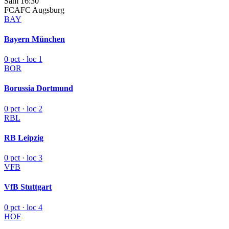
Sâm 16:30
FCA
FC Augsburg
BAY
Bayern München
0 pct · loc 1
BOR
Borussia Dortmund
0 pct · loc 2
RBL
RB Leipzig
0 pct · loc 3
VFB
VfB Stuttgart
0 pct · loc 4
HOF