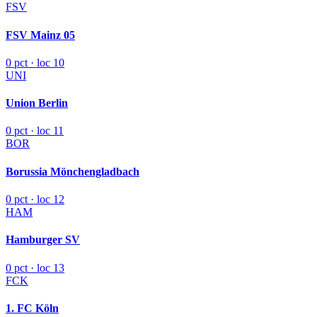
FSV
FSV Mainz 05
0 pct · loc 10
UNI
Union Berlin
0 pct · loc 11
BOR
Borussia Mönchengladbach
0 pct · loc 12
HAM
Hamburger SV
0 pct · loc 13
FCK
1. FC Köln