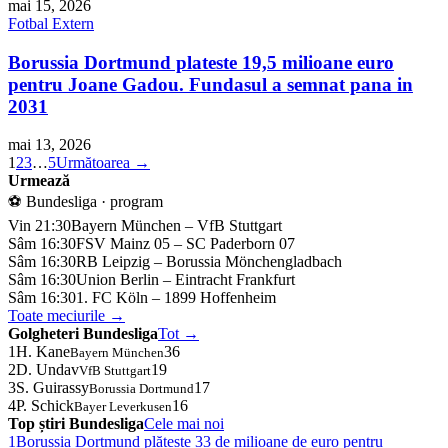
mai 15, 2026
Fotbal Extern
Borussia Dortmund plateste 19,5 milioane euro
pentru Joane Gadou. Fundasul a semnat pana in
2031
mai 13, 2026
1
2
3
…
5
Următoarea →
Urmează
⚽ Bundesliga · program
Vin 21:30
Bayern München – VfB Stuttgart
Sâm 16:30
FSV Mainz 05 – SC Paderborn 07
Sâm 16:30
RB Leipzig – Borussia Mönchengladbach
Sâm 16:30
Union Berlin – Eintracht Frankfurt
Sâm 16:30
1. FC Köln – 1899 Hoffenheim
Toate meciurile →
Golgheteri Bundesliga
Tot →
1
H. Kane
36
Bayern München
2
D. Undav
19
VfB Stuttgart
3
S. Guirassy
17
Borussia Dortmund
4
P. Schick
16
Bayer Leverkusen
Top știri Bundesliga
Cele mai noi
1
Borussia Dortmund plătește 33 de milioane de euro pentru