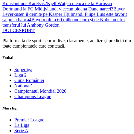
Konstantinos Karetsas
2
Kjell Wätjen pleacă de la Borussia
Dortmund la FC Midtjylland, vicecampioana Danemarcei
3
Bayer
Leverkusen il demite pe Kasper Hjulmand. Filipe Luis este favorit
sa preia banca
4
Bayern ofera 60 milioane euro și pe Nubel pentru
transferul lui Anthony Gordon
DOLCE
SPORT
Platforma ta de sport: scoruri live, clasamente, analize și predicții din
toate campionatele care contează.
Fotbal
Superliga
Liga 2
Cupa României
Națională
Campionatul Mondial 2026
Champions League
Mari ligi
Premier League
La Liga
Serie A