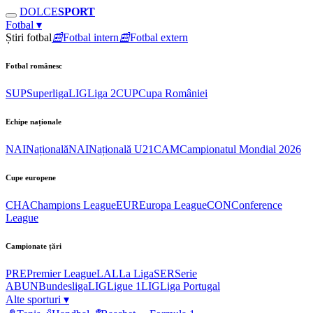
DOLCE
SPORT
Fotbal
▾
Știri fotbal
📰
Fotbal intern
📰
Fotbal extern
Fotbal românesc
SUP
Superliga
LIG
Liga 2
CUP
Cupa României
Echipe naționale
NAI
Națională
NAI
Națională U21
CAM
Campionatul Mondial 2026
Cupe europene
CHA
Champions League
EUR
Europa League
CON
Conference
League
Campionate țări
PRE
Premier League
LAL
La Liga
SER
Serie
A
BUN
Bundesliga
LIG
Ligue 1
LIG
Liga Portugal
Alte sporturi
▾