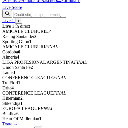
🎾
Tenis
🤾
Handbal
🏀
Baschet
🏎
Formula 1
Live Score
Live
1
◐
Live
1 în direct
AMICALE CLUBURI
55'
Racing Santander
3
Sporting Gijon
1
AMICALE CLUBURI
FINAL
Cordoba
0
Almeria
4
LIGA PROFESIONAL ARGENTINA
FINAL
Union Santa Fe
2
Lanus
1
CONFERENCE LEAGUE
FINAL
Tre Fiori
1
Drita
4
CONFERENCE LEAGUE
FINAL
Hibernian
2
Shkendija
1
EUROPA LEAGUE
FINAL
Benfica
6
Heart Of Midlothian
1
Toate →