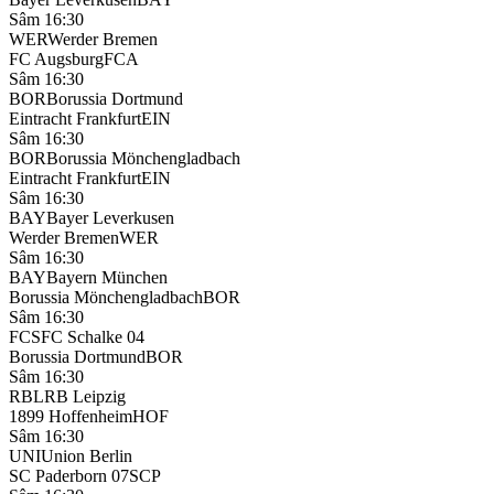
Sâm 16:30
WER
Werder Bremen
FC Augsburg
FCA
Sâm 16:30
BOR
Borussia Dortmund
Eintracht Frankfurt
EIN
Sâm 16:30
BOR
Borussia Mönchengladbach
Eintracht Frankfurt
EIN
Sâm 16:30
BAY
Bayer Leverkusen
Werder Bremen
WER
Sâm 16:30
BAY
Bayern München
Borussia Mönchengladbach
BOR
Sâm 16:30
FCS
FC Schalke 04
Borussia Dortmund
BOR
Sâm 16:30
RBL
RB Leipzig
1899 Hoffenheim
HOF
Sâm 16:30
UNI
Union Berlin
SC Paderborn 07
SCP