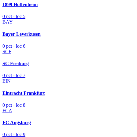
1899 Hoffenheim
0 pct · loc 5
BAY
Bayer Leverkusen
0 pct · loc 6
SCF
SC Freiburg
0 pct · loc 7
EIN
Eintracht Frankfurt
0 pct · loc 8
FCA
FC Augsburg
0 pct · loc 9