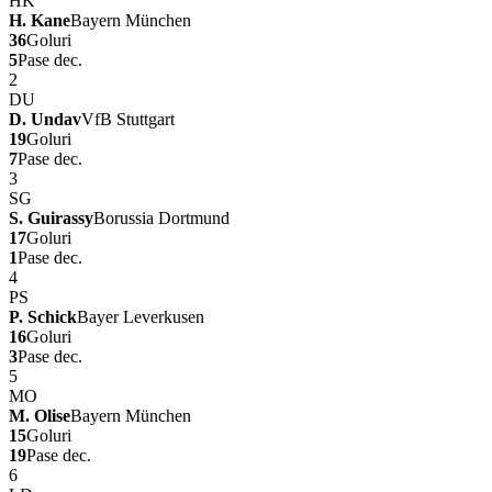
HK
H. Kane
Bayern München
36
Goluri
5
Pase dec.
2
DU
D. Undav
VfB Stuttgart
19
Goluri
7
Pase dec.
3
SG
S. Guirassy
Borussia Dortmund
17
Goluri
1
Pase dec.
4
PS
P. Schick
Bayer Leverkusen
16
Goluri
3
Pase dec.
5
MO
M. Olise
Bayern München
15
Goluri
19
Pase dec.
6