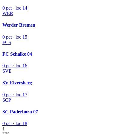
0 pct · loc 14
WER
Werder Bremen
0 pct · loc 15
FCS
FC Schalke 04
0 pct · loc 16
SVE
SV Elversberg
0 pct · loc 17
SCP
SC Paderborn 07
0 pct · loc 18
1