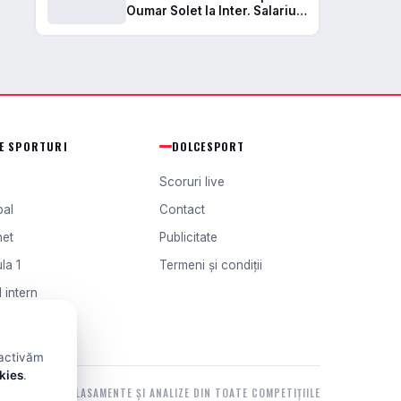
Oumar Solet la Inter. Salariu
de 2,4 milioane de euro
anual
TE SPORTURI
DOLCESPORT
Scoruri live
bal
Contact
het
Publicitate
la 1
Termeni și condiții
 intern
l extern
 activăm
okies
.
SCORURI, CLASAMENTE ȘI ANALIZE DIN TOATE COMPETIȚIILE