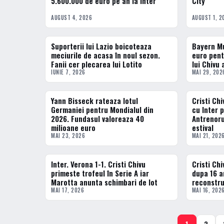
5.600.000 de euro pe an la Inter
City
AUGUST 4, 2026
AUGUST 1, 2
Suporterii lui Lazio boicoteaza
Bayern M
FOTBAL EXTERN
FOTBAL EXT
meciurile de acasa în noul sezon.
euro pent
Fanii cer plecarea lui Lotito
lui Chivu
IUNIE 7, 2026
MAI 29, 202
Yann Bisseck rateaza lotul
Cristi Ch
FOTBAL INTERN
FOTBAL INT
Germaniei pentru Mondialul din
cu Inter 
2026. Fundasul valoreaza 40
Antrenoru
milioane euro
estival
MAI 23, 2026
MAI 21, 202
Inter. Verona 1-1. Cristi Chivu
Cristi Chi
FOTBAL EXTERN
FOTBAL EXT
primeste trofeul în Serie A iar
dupa 16 a
Marotta anunta schimbari de lot
reconstru
MAI 17, 2026
MAI 16, 202
1
2