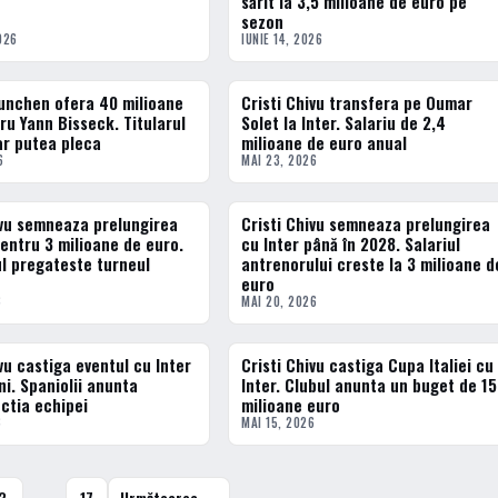
sărit la 3,5 milioane de euro pe
sezon
026
IUNIE 14, 2026
unchen ofera 40 milioane
Cristi Chivu transfera pe Oumar
ERN
FOTBAL EXTERN
ru Yann Bisseck. Titularul
Solet la Inter. Salariu de 2,4
 ar putea pleca
milioane de euro anual
6
MAI 23, 2026
ivu semneaza prelungirea
Cristi Chivu semneaza prelungirea
ERN
FOTBAL INTERN
pentru 3 milioane de euro.
cu Inter până în 2028. Salariul
l pregateste turneul
antrenorului creste la 3 milioane d
euro
6
MAI 20, 2026
vu castiga eventul cu Inter
Cristi Chivu castiga Cupa Italiei cu
ERN
FOTBAL INTERN
ni. Spaniolii anunta
Inter. Clubul anunta un buget de 1
ctia echipei
milioane euro
6
MAI 15, 2026
3
…
17
Următoarea →