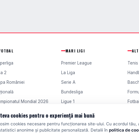
FOTBAL
MARI LIGI
AL
perliga
Premier League
Tenis
ga 2
La Liga
Hand
pa României
Serie A
Basc
țională
Bundesliga
Formu
mpionatul Mondial 2026
Ligue 1
Fotbal
ampions League
Europa League
Fotba
teva cookies pentru o experiență mai bună
losim cookies necesare pentru funcționarea site-ului. Cu acordul tău,
statistici anonime și publicitate personalizată. Detalii în
politica de co