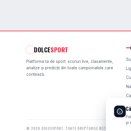
DOLCE
SPORT
Su
Platforma ta de sport: scoruri live, clasamente,
analize și predicții din toate campionatele care
Li
contează.
Cu
Na
Ca
Ch
Câ
Fo
și 
© 2026 DOLCESPORT. TOATE DREPTURILE REZERVATE.