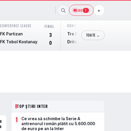
LIVE
◐
1
CONFERENCE LEAGUE
CONFERENCE LEAGUE
FINAL
FINAL
FK Partizan
Tre Fiori
3
1
TOATE →
FK Tobol Kostanay
Drita
0
4
TOP ȘTIRI INTER
1
Ce vrea să schimbe la Serie A
io
antrenorul român plătit cu 5.600.000
a
de euro pe an la Inter