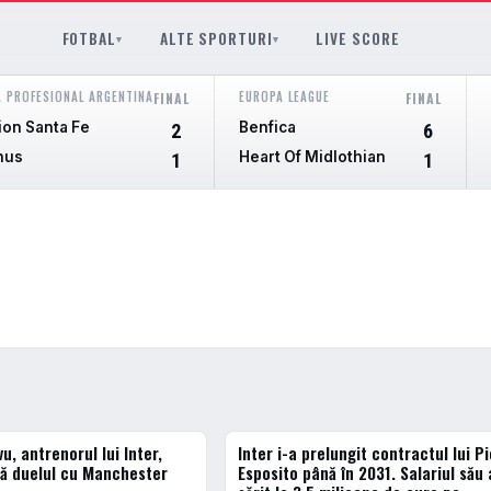
FOTBAL
ALTE SPORTURI
LIVE SCORE
▾
▾
A PROFESIONAL ARGENTINA
EUROPA LEAGUE
FINAL
FINAL
ion Santa Fe
Benfica
2
6
nus
Heart Of Midlothian
1
1
vu, antrenorul lui Inter,
Inter i-a prelungit contractul lui P
ERN
FOTBAL EXTERN
ă duelul cu Manchester
Esposito până în 2031. Salariul său 