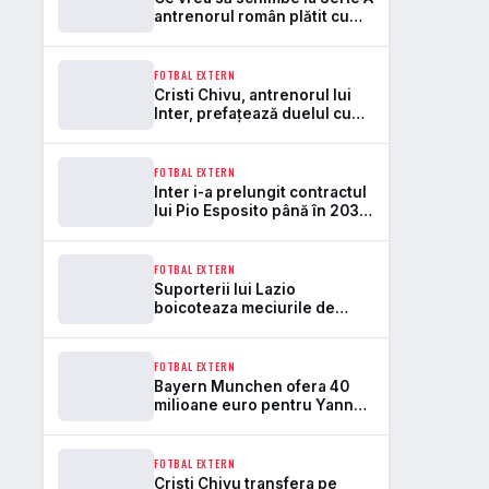
antrenorul român plătit cu
5.600.000 de euro pe an la
Inter
FOTBAL EXTERN
Cristi Chivu, antrenorul lui
Inter, prefațează duelul cu
Manchester City
FOTBAL EXTERN
Inter i-a prelungit contractul
lui Pio Esposito până în 2031.
Salariul său a sărit la 3,5
milioane de euro pe sezon
FOTBAL EXTERN
Suporterii lui Lazio
boicoteaza meciurile de
acasa în noul sezon. Fanii cer
plecarea lui Lotito
FOTBAL EXTERN
Bayern Munchen ofera 40
milioane euro pentru Yann
Bisseck. Titularul lui Chivu ar
putea pleca
FOTBAL EXTERN
Cristi Chivu transfera pe