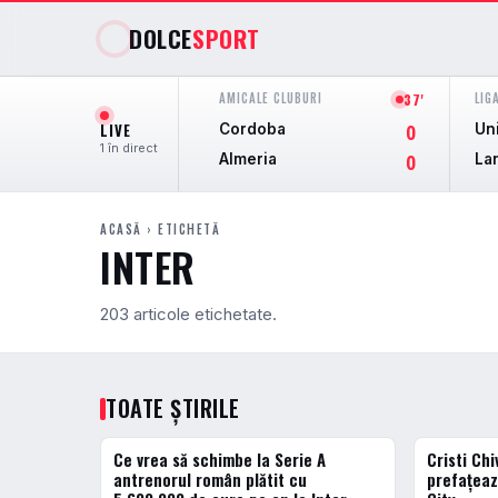
DOLCE
SPORT
AMICALE CLUBURI
LIG
37'
LIVE
Cordoba
Un
0
1 în direct
Almeria
La
0
ACASĂ
› ETICHETĂ
INTER
203 articole etichetate.
TOATE ȘTIRILE
Ce vrea să schimbe la Serie A
Cristi Chi
FOTBAL EXTERN
FOTBAL EXT
antrenorul român plătit cu
prefațeaz