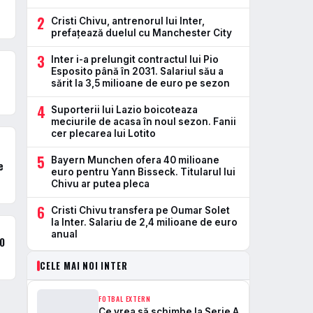
2
Cristi Chivu, antrenorul lui Inter,
prefațează duelul cu Manchester City
3
Inter i-a prelungit contractul lui Pio
Esposito până în 2031. Salariul său a
sărit la 3,5 milioane de euro pe sezon
4
Suporterii lui Lazio boicoteaza
meciurile de acasa în noul sezon. Fanii
cer plecarea lui Lotito
5
Bayern Munchen ofera 40 milioane
e
euro pentru Yann Bisseck. Titularul lui
Chivu ar putea pleca
6
Cristi Chivu transfera pe Oumar Solet
la Inter. Salariu de 2,4 milioane de euro
anual
50
CELE MAI NOI INTER
FOTBAL EXTERN
Ce vrea să schimbe la Serie A