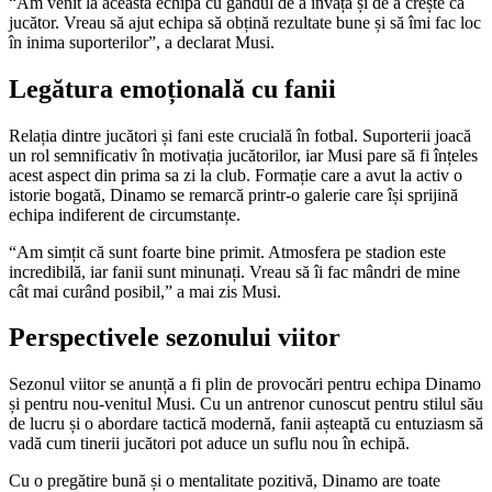
“Am venit la această echipă cu gândul de a învăța și de a crește ca
jucător. Vreau să ajut echipa să obțină rezultate bune și să îmi fac loc
în inima suporterilor”, a declarat Musi.
Legătura emoțională cu fanii
Relația dintre jucători și fani este crucială în fotbal. Suporterii joacă
un rol semnificativ în motivația jucătorilor, iar Musi pare să fi înțeles
acest aspect din prima sa zi la club. Formație care a avut la activ o
istorie bogată, Dinamo se remarcă printr-o galerie care își sprijină
echipa indiferent de circumstanțe.
“Am simțit că sunt foarte bine primit. Atmosfera pe stadion este
incredibilă, iar fanii sunt minunați. Vreau să îi fac mândri de mine
cât mai curând posibil,” a mai zis Musi.
Perspectivele sezonului viitor
Sezonul viitor se anunță a fi plin de provocări pentru echipa Dinamo
și pentru nou-venitul Musi. Cu un antrenor cunoscut pentru stilul său
de lucru și o abordare tactică modernă, fanii așteaptă cu entuziasm să
vadă cum tinerii jucători pot aduce un suflu nou în echipă.
Cu o pregătire bună și o mentalitate pozitivă, Dinamo are toate