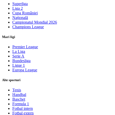
Superliga
Liga 2
Cupa României
Națională
Campionatul Mondial 2026
Champions League
Mari ligi
Premier League
La Liga
Serie A
Bundesliga
Ligue 1
Europa League
Alte sporturi
Tenis
Handbal
Baschet
Formula 1
Fotbal intern
Fotbal extern