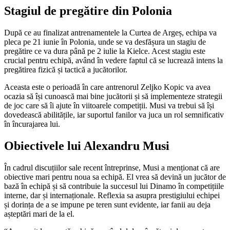
Stagiul de pregătire din Polonia
După ce au finalizat antrenamentele la Curtea de Argeș, echipa va
pleca pe 21 iunie în Polonia, unde se va desfășura un stagiu de
pregătire ce va dura până pe 2 iulie la Kielce. Acest stagiu este
crucial pentru echipă, având în vedere faptul că se lucrează intens la
pregătirea fizică și tactică a jucătorilor.
Aceasta este o perioadă în care antrenorul Zeljko Kopic va avea
ocazia să își cunoască mai bine jucătorii și să implementeze strategii
de joc care să îi ajute în viitoarele competiții. Musi va trebui să își
dovedească abilitățile, iar suportul fanilor va juca un rol semnificativ
în încurajarea lui.
Obiectivele lui Alexandru Musi
În cadrul discuțiilor sale recent întreprinse, Musi a menționat că are
obiective mari pentru noua sa echipă. El vrea să devină un jucător de
bază în echipă și să contribuie la succesul lui Dinamo în competițiile
interne, dar și internaționale. Reflexia sa asupra prestigiului echipei
și dorința de a se impune pe teren sunt evidente, iar fanii au deja
așteptări mari de la el.