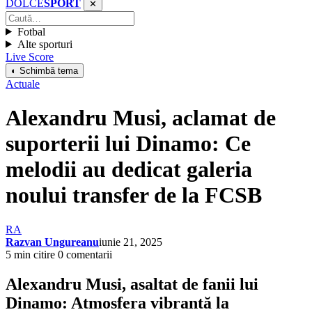
DOLCE
SPORT
✕
Fotbal
Alte sporturi
Live Score
◐ Schimbă tema
Actuale
Alexandru Musi, aclamat de
suporterii lui Dinamo: Ce
melodii au dedicat galeria
noului transfer de la FCSB
RA
Razvan Ungureanu
iunie 21, 2025
5 min citire
0 comentarii
Alexandru Musi, asaltat de fanii lui
Dinamo: Atmosfera vibrantă la