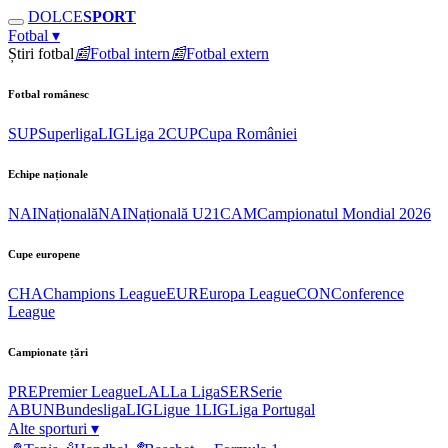
DOLCE
SPORT
Fotbal
▾
Știri fotbal
📰
Fotbal intern
📰
Fotbal extern
Fotbal românesc
SUP
Superliga
LIG
Liga 2
CUP
Cupa României
Echipe naționale
NAI
Națională
NAI
Națională U21
CAM
Campionatul Mondial 2026
Cupe europene
CHA
Champions League
EUR
Europa League
CON
Conference
League
Campionate țări
PRE
Premier League
LAL
La Liga
SER
Serie
A
BUN
Bundesliga
LIG
Ligue 1
LIG
Liga Portugal
Alte sporturi
▾