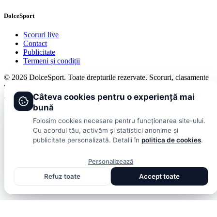
DolceSport
Scoruri live
Contact
Publicitate
Termeni și condiții
© 2026 DolceSport. Toate drepturile rezervate.
Scoruri, clasamente
și analize din toate competițiile
Fotbal intern
Fotbal extern
Scoruri live
Câteva cookies pentru o experiență mai
bună
Folosim cookies necesare pentru funcționarea site-ului.
Cu acordul tău, activăm și statistici anonime și
publicitate personalizată. Detalii în
politica de cookies
.
Personalizează
Refuz toate
Accept toate