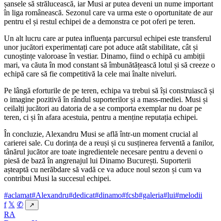
șansele să strălucească, iar Musi ar putea deveni un nume important
în liga românească. Sezonul care va urma este o oportunitate de aur
pentru el și restul echipei de a demonstra ce pot oferi pe teren.
Un alt lucru care ar putea influența parcursul echipei este transferul
unor jucători experimentați care pot aduce atât stabilitate, cât și
cunoștințe valoroase în vestiar. Dinamo, fiind o echipă cu ambiții
mari, va căuta în mod constant să îmbunătățească lotul și să creeze o
echipă care să fie competitivă la cele mai înalte niveluri.
Pe lângă eforturile de pe teren, echipa va trebui să își construiască și
o imagine pozitivă în rândul suporterilor și a mass-mediei. Musi și
ceilalți jucători au datoria de a se comporta exemplar nu doar pe
teren, ci și în afara acestuia, pentru a menține reputația echipei.
În concluzie, Alexandru Musi se află într-un moment crucial al
carierei sale. Cu dorința de a reuși și cu susținerea ferventă a fanilor,
tânărul jucător are toate ingredientele necesare pentru a deveni o
piesă de bază în angrenajul lui Dinamo București. Suporterii
așteaptă cu nerăbdare să vadă ce va aduce noul sezon și cum va
contribui Musi la succesul echipei.
#aclamat
#Alexandru
#dedicat
#dinamo
#fcsb
#galeria
#lui
#melodii
f
𝕏
✆
↗
RA