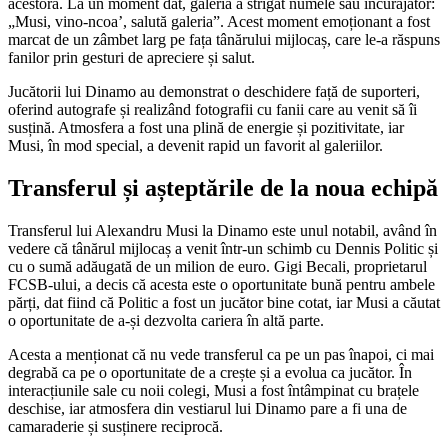
acestora. La un moment dat, galeria a strigat numele său încurajator:
„Musi, vino-ncoa’, salută galeria”. Acest moment emoționant a fost
marcat de un zâmbet larg pe fața tânărului mijlocaș, care le-a răspuns
fanilor prin gesturi de apreciere și salut.
Jucătorii lui Dinamo au demonstrat o deschidere față de suporteri,
oferind autografe și realizând fotografii cu fanii care au venit să îi
susțină. Atmosfera a fost una plină de energie și pozitivitate, iar
Musi, în mod special, a devenit rapid un favorit al galeriilor.
Transferul și așteptările de la noua echipă
Transferul lui Alexandru Musi la Dinamo este unul notabil, având în
vedere că tânărul mijlocaș a venit într-un schimb cu Dennis Politic și
cu o sumă adăugată de un milion de euro. Gigi Becali, proprietarul
FCSB-ului, a decis că acesta este o oportunitate bună pentru ambele
părți, dat fiind că Politic a fost un jucător bine cotat, iar Musi a căutat
o oportunitate de a-și dezvolta cariera în altă parte.
Acesta a menționat că nu vede transferul ca pe un pas înapoi, ci mai
degrabă ca pe o oportunitate de a crește și a evolua ca jucător. În
interacțiunile sale cu noii colegi, Musi a fost întâmpinat cu brațele
deschise, iar atmosfera din vestiarul lui Dinamo pare a fi una de
camaraderie și susținere reciprocă.