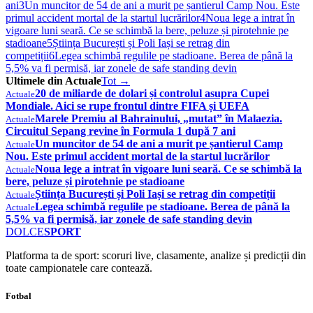
ani
3
Un muncitor de 54 de ani a murit pe șantierul Camp Nou. Este
primul accident mortal de la startul lucrărilor
4
Noua lege a intrat în
vigoare luni seară. Ce se schimbă la bere, peluze și pirotehnie pe
stadioane
5
Știința București și Poli Iași se retrag din
competiții
6
Legea schimbă regulile pe stadioane. Berea de până la
5,5% va fi permisă, iar zonele de safe standing devin
Ultimele din Actuale
Tot →
20 de miliarde de dolari și controlul asupra Cupei
Actuale
Mondiale. Aici se rupe frontul dintre FIFA și UEFA
Marele Premiu al Bahrainului, „mutat” în Malaezia.
Actuale
Circuitul Sepang revine în Formula 1 după 7 ani
Un muncitor de 54 de ani a murit pe șantierul Camp
Actuale
Nou. Este primul accident mortal de la startul lucrărilor
Noua lege a intrat în vigoare luni seară. Ce se schimbă la
Actuale
bere, peluze și pirotehnie pe stadioane
Știința București și Poli Iași se retrag din competiții
Actuale
Legea schimbă regulile pe stadioane. Berea de până la
Actuale
5,5% va fi permisă, iar zonele de safe standing devin
DOLCE
SPORT
Platforma ta de sport: scoruri live, clasamente, analize și predicții din
toate campionatele care contează.
Fotbal