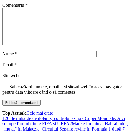
Comentariu
*
Nume
*
Email
*
Site web
Salvează-mi numele, emailul și site-ul web în acest navigator
pentru data viitoare când o să comentez.
Top Actuale
Cele mai citite
1
20 de miliarde de dolari și controlul asupra Cupei Mondiale. Aici
se rupe frontul dintre FIFA și UEFA
2
Marele Premiu al Bahrainului,
„mutat” în Malaezia. Circuitul Sepang revine în Formula 1 după 7