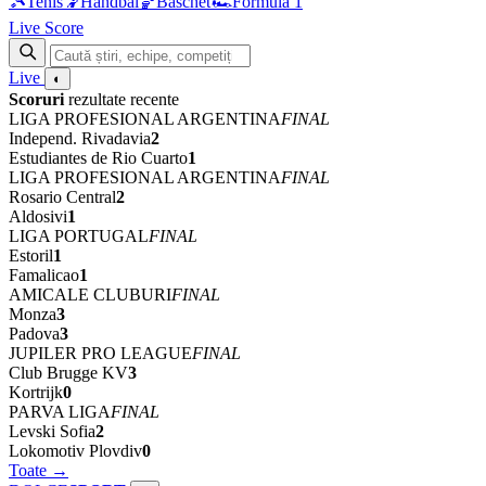
🎾
Tenis
🤾
Handbal
🏀
Baschet
🏎
Formula 1
Live Score
Live
◐
Scoruri
rezultate recente
LIGA PROFESIONAL ARGENTINA
FINAL
Independ. Rivadavia
2
Estudiantes de Rio Cuarto
1
LIGA PROFESIONAL ARGENTINA
FINAL
Rosario Central
2
Aldosivi
1
LIGA PORTUGAL
FINAL
Estoril
1
Famalicao
1
AMICALE CLUBURI
FINAL
Monza
3
Padova
3
JUPILER PRO LEAGUE
FINAL
Club Brugge KV
3
Kortrijk
0
PARVA LIGA
FINAL
Levski Sofia
2
Lokomotiv Plovdiv
0
Toate →