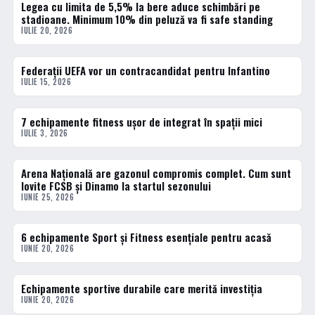
Legea cu limita de 5,5% la bere aduce schimbări pe
ACTUALE
stadioane. Minimum 10% din peluză va fi safe standing
IULIE 20, 2026
Federații UEFA vor un contracandidat pentru Infantino
ACTUALE
IULIE 15, 2026
7 echipamente fitness ușor de integrat în spații mici
ACTUALE
IULIE 3, 2026
Arena Națională are gazonul compromis complet. Cum sunt
ACTUALE
lovite FCSB și Dinamo la startul sezonului
IUNIE 25, 2026
6 echipamente Sport și Fitness esențiale pentru acasă
ACTUALE
IUNIE 20, 2026
Echipamente sportive durabile care merită investiția
ACTUALE
IUNIE 20, 2026