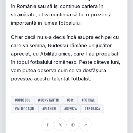
în România sau să își continue cariera în
străinătate, el va continua să fie o prezență
importantă în lumea fotbalului.
Chiar dacă nu s-a decis încă asupra echipei cu
care va semna, Budescu rămâne un jucător
apreciat, cu Abilități unice, care l-au propulsat
în topul fotbalului românesc. Peste câteva luni,
vom putea observa cum se va desfășura
povestea acestui talentat fotbalist.
#BUDESCU
#CONSTANTIN
#DIN
#FOTBAL
#MIJLOCAȘUL
#PLANURI
#REFUZĂ
#RETRAGĂ
f
𝕏
✆
↗