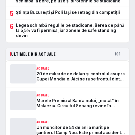
schimbă la bere, peluze și pirotehnie pe stadioane
5
Știința București și Poli Iași se retrag din competiții
6
Legea schimbă regulile pe stadioane. Berea de până
la 5,5% va fi permisă, iar zonele de safe standing
devin
ULTIMELE DIN ACTUALE
TOT →
ACTUALE
20 de miliarde de dolari și controlul asupra
Cupei Mondiale. Aici se rupe frontul dintre
FIFA și UEFA
ACTUALE
Marele Premiu al Bahrainului, „mutat” în
Malaezia. Circuitul Sepang revine în
Formula 1 după 7 ani
ACTUALE
Un muncitor de 54 de ani a murit pe
șantierul Camp Nou. Este primul accident