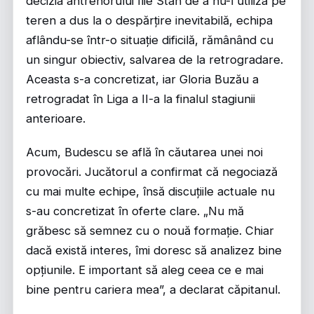
decizia antrenorului Ilie Stan de a nu-l utiliza pe
teren a dus la o despărțire inevitabilă, echipa
aflându-se într-o situație dificilă, rămânând cu
un singur obiectiv, salvarea de la retrogradare.
Aceasta s-a concretizat, iar Gloria Buzău a
retrogradat în Liga a II-a la finalul stagiunii
anterioare.
Acum, Budescu se află în căutarea unei noi
provocări. Jucătorul a confirmat că negociază
cu mai multe echipe, însă discuțiile actuale nu
s-au concretizat în oferte clare. „Nu mă
grăbesc să semnez cu o nouă formație. Chiar
dacă există interes, îmi doresc să analizez bine
opțiunile. E important să aleg ceea ce e mai
bine pentru cariera mea”, a declarat căpitanul.