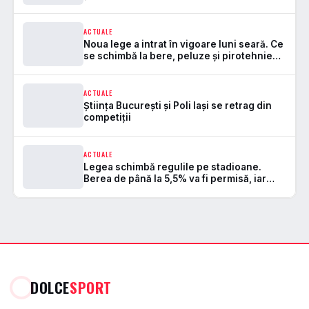
mortal de la startul lucrărilor
ACTUALE
Noua lege a intrat în vigoare luni seară. Ce
se schimbă la bere, peluze și pirotehnie
pe stadioane
ACTUALE
Știința București și Poli Iași se retrag din
competiții
ACTUALE
Legea schimbă regulile pe stadioane.
Berea de până la 5,5% va fi permisă, iar
zonele de safe standing devin
DOLCE
SPORT