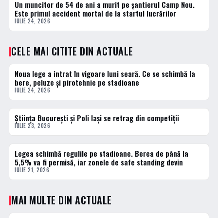
Un muncitor de 54 de ani a murit pe șantierul Camp Nou.
ACTUALE
Este primul accident mortal de la startul lucrărilor
IULIE 24, 2026
CELE MAI CITITE DIN ACTUALE
Noua lege a intrat în vigoare luni seară. Ce se schimbă la
1 · TOP
bere, peluze și pirotehnie pe stadioane
IULIE 24, 2026
Știința București și Poli Iași se retrag din competiții
2 · TOP
IULIE 23, 2026
Legea schimbă regulile pe stadioane. Berea de până la
3 · TOP
5,5% va fi permisă, iar zonele de safe standing devin
IULIE 21, 2026
MAI MULTE DIN ACTUALE