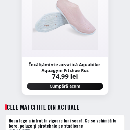
Încălțăminte acvatică Aquabike-
Aquagym Fitshoe Roz
74,99 lei
Cumpără acum
CELE MAI CITITE DIN ACTUALE
Noua lege a intrat în vigoare luni seară. Ce se schimbă la
1 · TOP
bere, peluze și pirotehnie pe stadioane