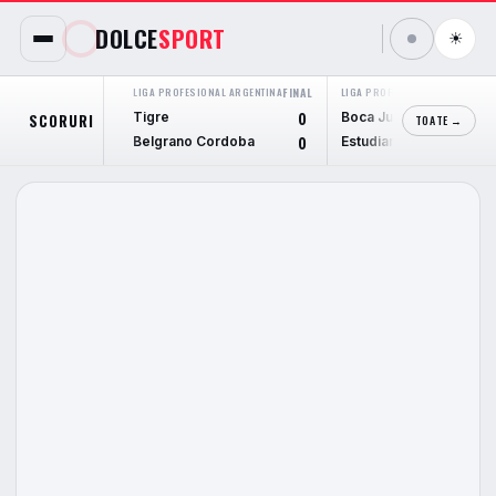
DOLCE
SPORT
☀
LIGA PROFESIONAL ARGENTINA
FINAL
LIGA PROFESIONAL ARGENTINA
F
Tigre
Boca Juniors
SCORURI
0
TOATE →
Belgrano Cordoba
Estudiantes L.P.
0