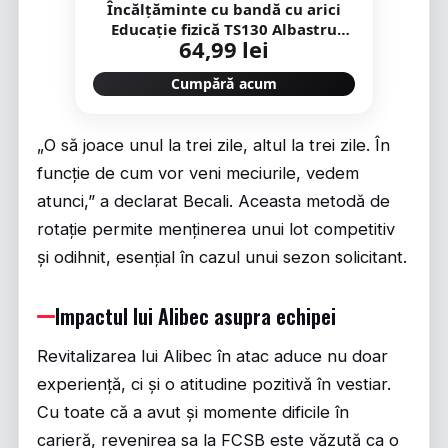
Încălțăminte cu bandă cu arici
Educație fizică TS130 Albastru
64,99 lei
Copii
Cumpără acum
„O să joace unul la trei zile, altul la trei zile. În
funcție de cum vor veni meciurile, vedem
atunci,” a declarat Becali. Aceasta metodă de
rotație permite menținerea unui lot competitiv
și odihnit, esențial în cazul unui sezon solicitant.
Impactul lui Alibec asupra echipei
Revitalizarea lui Alibec în atac aduce nu doar
experiență, ci și o atitudine pozitivă în vestiar.
Cu toate că a avut și momente dificile în
carieră, revenirea sa la FCSB este văzută ca o