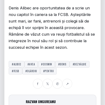
Denis Alibec are oportunitatea de a scrie un
nou capitol în cariera sa la FCSB. Așteptările
sunt mari, iar fanii, antrenorii și colegii săi de
echipă îl vor sprijini în această provocare.
Rămâne de văzut cum va reuși fotbalistul să se
integreze în noul său rol și să contribuie la
succesul echipei în acest sezon.
#ALIBEC
#AVEA
#COSMIN
#DENIS
#DEZVĂLUIE
#FCSB
#OLĂROIU
#PENTRU
f
𝕏
✆
↗
RAZVAN UNGUREANU