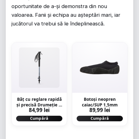
oportunitate de a-și demonstra din nou
valoarea. Fanii și echipa au așteptări mari, iar
jucătorul va trebui să le îndeplinească.
Băț cu reglare rapidă
Botoși neopren
și precisă Drumeție la
caiac/SUP 1,5mm
84,99 lei
89,99 lei
munte MT500 Gri
Cumpără
Cumpără