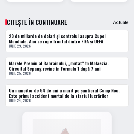
CITEȘTE ÎN CONTINUARE
Actuale
20 de miliarde de dolari și controlul asupra Cupei
ACTUALE
Mondiale. Aici se rupe frontul dintre FIFA și UEFA
IULIE 29, 2026
Marele Premiu al Bahrainului, „mutat” în Malaezia.
ACTUALE
Circuitul Sepang revine în Formula 1 după 7 ani
IULIE 25, 2026
Un muncitor de 54 de ani a murit pe șantierul Camp Nou.
ACTUALE
Este primul accident mortal de la startul lucrărilor
IULIE 24, 2026