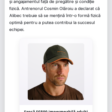
și angajamentul față de pregătire și condiție
fizică. Antrenorul Cosmin Olăroiu a declarat că
Alibec trebuie să se mențină într-o formă fizică
optimă pentru a putea contribui la succesul
echipei.
Șapcă SG500 impermeabilă adulți