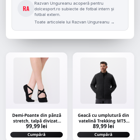
Razvan Ungureanu acoperă pentru
RA
dolcesport.ro subiecte de fotbal intern și
fotbal extern.
Toate articolele lui Razvan Ungureanu →
Demi-Poante din pânză
Geacă cu umplutură din
stretch, talpă divizată
vatelină Trekking MT50
99,99 lei
89,99 lei
Balet Negru
0°C Negru Bărbați
Cumpără
Cumpără