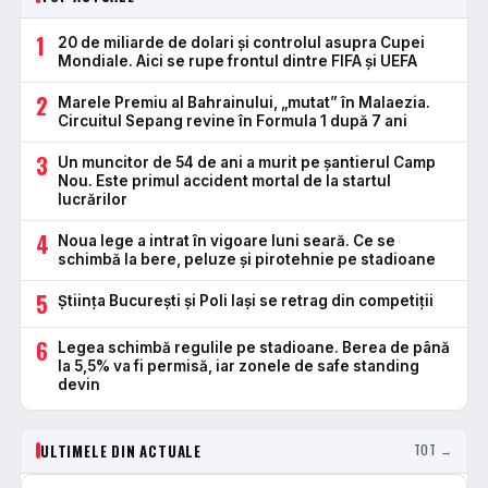
1
20 de miliarde de dolari și controlul asupra Cupei
Mondiale. Aici se rupe frontul dintre FIFA și UEFA
2
Marele Premiu al Bahrainului, „mutat” în Malaezia.
Circuitul Sepang revine în Formula 1 după 7 ani
3
Un muncitor de 54 de ani a murit pe șantierul Camp
Nou. Este primul accident mortal de la startul
lucrărilor
4
Noua lege a intrat în vigoare luni seară. Ce se
schimbă la bere, peluze și pirotehnie pe stadioane
5
Știința București și Poli Iași se retrag din competiții
6
Legea schimbă regulile pe stadioane. Berea de până
la 5,5% va fi permisă, iar zonele de safe standing
devin
ULTIMELE DIN ACTUALE
TOT →