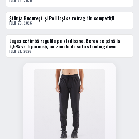
IULIE 24, 2026
Știința București și Poli Iași se retrag din competiții
2 · TOP
IULIE 23, 2026
Legea schimbă regulile pe stadioane. Berea de până la
3 · TOP
5,5% va fi permisă, iar zonele de safe standing devin
IULIE 21, 2026