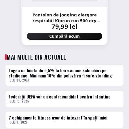
Pantalon de jogging alergare
respirabil Kiprun run 500 dry
79,99 lei
negru Damă
Cumpără acum
MAI MULTE DIN ACTUALE
Legea cu limita de 5,5% la bere aduce schimbări pe
ACTUALE
stadioane. Minimum 10% din peluză va fi safe standing
IULIE 20, 2026
Federații UEFA vor un contracandidat pentru Infantino
ACTUALE
IULIE 15, 2026
7 echipamente fitness ușor de integrat în spații mici
ACTUALE
IULIE 3, 2026