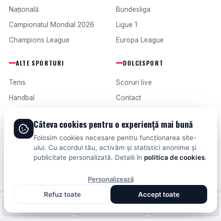
Națională
Bundesliga
Campionatul Mondial 2026
Ligue 1
Champions League
Europa League
ALTE SPORTURI
DOLCESPORT
Tenis
Scoruri live
Handbal
Contact
Baschet
Publicitate
Câteva cookies pentru o experiență mai bună
Formula 1
Termeni și condiții
Folosim cookies necesare pentru funcționarea site-
Fotbal intern
ului. Cu acordul tău, activăm și statistici anonime și
publicitate personalizată. Detalii în
politica de cookies
.
Fotbal extern
Personalizează
Refuz toate
Accept toate
© 2026 DOLCESPORT. TOATE DREPTURILE REZERVATE.
Fotbal intern
Fotbal extern
Scoruri live
SCORURI, CLASAMENTE ȘI ANALIZE DIN TOATE COMPETIȚIILE