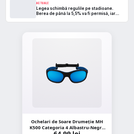
ACTUALE
Legea schimbă regulile pe stadioane.
Berea de până la 5,5% va fi permisă, iar
zonele de safe standing devin
Ochelari de Soare Drumeție MH
K500 Categoria 4 Albastru-Negru
64,99 lei
Copii 4-6 Ani