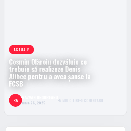
ACTUALE
Cosmin Olăroiu dezvăluie ce
trebuie să realizeze Denis
Alibec pentru a avea șanse la
FCSB
RAZVAN UNGUREANU
RA
5 MIN CITIRE
0 COMENTARII
iunie 26, 2025