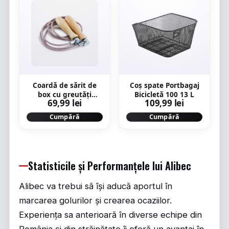
Coardă de sărit de
Coș spate Portbagaj
box cu greutăți
Bicicletă 100 13 L
69,99 lei
109,99 lei
detașabile
Cumpără
Cumpără
Statisticile și Performanțele lui Alibec
Alibec va trebui să își aducă aportul în
marcarea golurilor și crearea ocaziilor.
Experiența sa anterioară în diverse echipe din