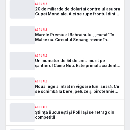
ACTUALE
20 de miliarde de dolari și controlul asupra
Cupei Mondiale. Aici se rupe frontul dintre
FIFA și UEFA
ACTUALE
Marele Premiu al Bahrainului, „mutat” în
Malaezia. Circuitul Sepang revine în
Formula 1 după 7 ani
ACTUALE
Un muncitor de 54 de ani a murit pe
șantierul Camp Nou. Este primul accident
mortal de la startul lucrărilor
ACTUALE
Noua lege a intrat în vigoare luni seară. Ce
se schimbă la bere, peluze și pirotehnie
pe stadioane
ACTUALE
Știința București și Poli Iași se retrag din
competiții