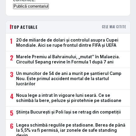
TOP ACTUALE
CELE MAI CITITE
1
20 de miliarde de dolari și controlul asupra Cupei
Mondiale. Aici se rupe frontul dintre FIFA și UEFA
2
Marele Premiu al Bahrainului, „mutat” în Malaezia.
Circuitul Sepang revine în Formula 1 după 7 ani
3
Un muncitor de 54 de ani a murit pe șantierul Camp
Nou. Este primul accident mortal de la startul
lucrărilor
4
Noua lege a intrat în vigoare luni seară. Ce se
schimbă la bere, peluze și pirotehnie pe stadioane
5
Știința București și Poli Iași se retrag din competiții
6
Legea schimbă regulile pe stadioane. Berea de până
la 5,5% va fi permisă, iar zonele de safe standing
devin