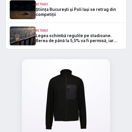
ACTUALE
Știința București și Poli Iași se retrag din
competiții
ACTUALE
Legea schimbă regulile pe stadioane.
Berea de până la 5,5% va fi permisă, iar
zonele de safe standing devin