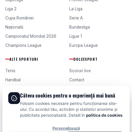
Liga 2
La Liga
Cupa României
Serie A
Națională
Bundesliga
Campionatul Mondial 2026
Ligue 1
Champions League
Europa League
ALTE SPORTURI
DOLCESPORT
Tenis
Scoruri live
Handbal
Contact
Baschet
Publicitate
Câteva cookies pentru o experiență mai bună
Formula 1
Termeni și condiții
Folosim cookies necesare pentru funcționarea site-
Fotbal intern
ului. Cu acordul tău, activăm și statistici anonime și
publicitate personalizată. Detalii în
politica de cookies
.
Fotbal extern
Personalizează