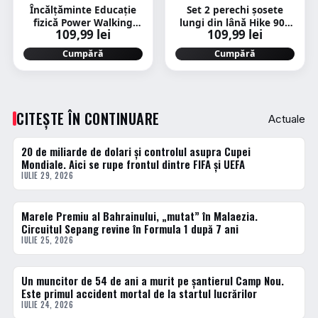
Încălțăminte Educație
Set 2 perechi șosete
fizică Power Walking
lungi din lână Hike 900
109,99 lei
109,99 lei
PW540 Alb-Negru Copii
Gri Adulți
Cumpără
Cumpără
CITEȘTE ÎN CONTINUARE
Actuale
20 de miliarde de dolari și controlul asupra Cupei
ACTUALE
Mondiale. Aici se rupe frontul dintre FIFA și UEFA
IULIE 29, 2026
Marele Premiu al Bahrainului, „mutat” în Malaezia.
ACTUALE
Circuitul Sepang revine în Formula 1 după 7 ani
IULIE 25, 2026
Un muncitor de 54 de ani a murit pe șantierul Camp Nou.
ACTUALE
Este primul accident mortal de la startul lucrărilor
IULIE 24, 2026