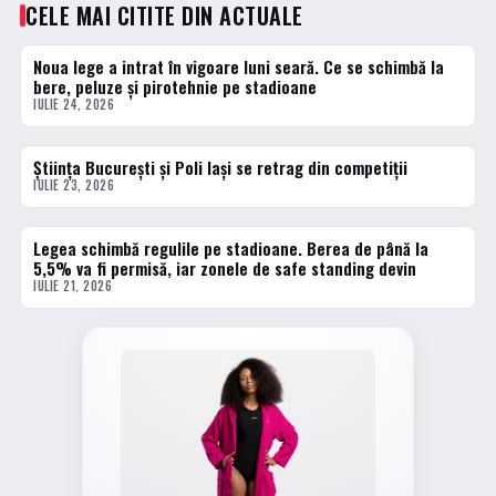
CELE MAI CITITE DIN ACTUALE
Noua lege a intrat în vigoare luni seară. Ce se schimbă la
1 · TOP
bere, peluze și pirotehnie pe stadioane
IULIE 24, 2026
Știința București și Poli Iași se retrag din competiții
2 · TOP
IULIE 23, 2026
Legea schimbă regulile pe stadioane. Berea de până la
3 · TOP
5,5% va fi permisă, iar zonele de safe standing devin
IULIE 21, 2026