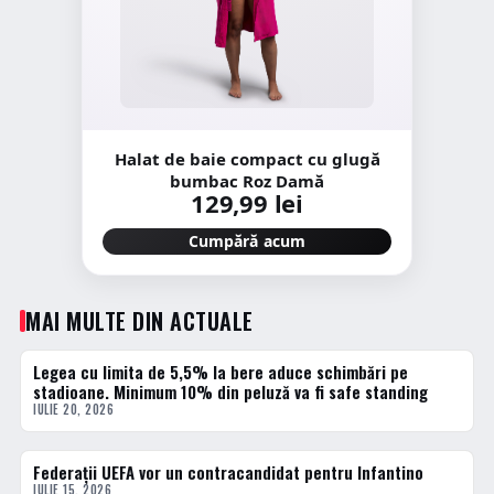
Halat de baie compact cu glugă
bumbac Roz Damă
129,99 lei
Cumpără acum
MAI MULTE DIN ACTUALE
Legea cu limita de 5,5% la bere aduce schimbări pe
ACTUALE
stadioane. Minimum 10% din peluză va fi safe standing
IULIE 20, 2026
Federații UEFA vor un contracandidat pentru Infantino
ACTUALE
IULIE 15, 2026