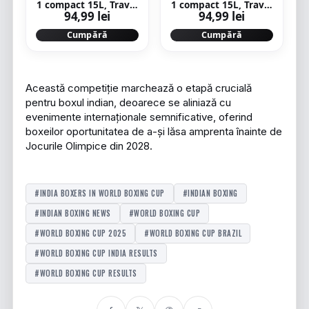
1 compact 15L, Travel
1 compact 15L, Travel
94,99 lei
94,99 lei
negru
mov
Cumpără
Cumpără
Această competiție marchează o etapă crucială
pentru boxul indian, deoarece se aliniază cu
evenimente internaționale semnificative, oferind
boxeilor oportunitatea de a-și lăsa amprenta înainte de
Jocurile Olimpice din 2028.
#INDIA BOXERS IN WORLD BOXING CUP
#INDIAN BOXING
#INDIAN BOXING NEWS
#WORLD BOXING CUP
#WORLD BOXING CUP 2025
#WORLD BOXING CUP BRAZIL
#WORLD BOXING CUP INDIA RESULTS
#WORLD BOXING CUP RESULTS