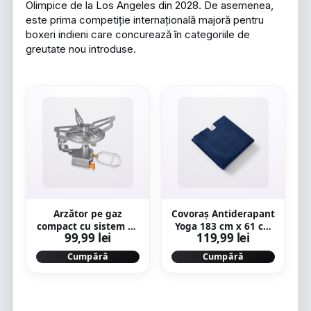
Olimpice de la Los Angeles din 2028. De asemenea,
este prima competiție internațională majoră pentru
boxeri indieni care concurează în categoriile de
greutate nou introduse.
Arzător pe gaz
Covoraș Antiderapant
compact cu sistem de
Yoga 183 cm x 61 cm
99,99 lei
119,99 lei
aprindere piezo
x 1 mm Albastru
MT100
Cumpără
Cumpără