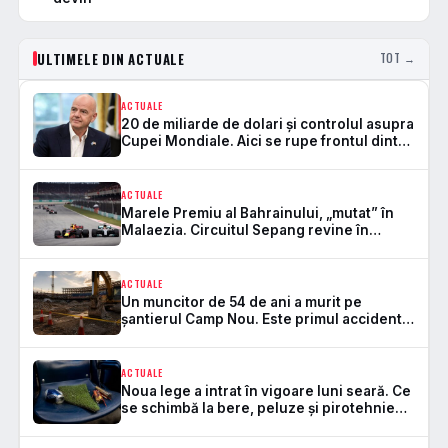
ULTIMELE DIN ACTUALE
TOT →
ACTUALE
20 de miliarde de dolari și controlul asupra
Cupei Mondiale. Aici se rupe frontul dintre
FIFA și UEFA
ACTUALE
Marele Premiu al Bahrainului, „mutat” în
Malaezia. Circuitul Sepang revine în
Formula 1 după 7 ani
ACTUALE
Un muncitor de 54 de ani a murit pe
șantierul Camp Nou. Este primul accident
mortal de la startul lucrărilor
ACTUALE
Noua lege a intrat în vigoare luni seară. Ce
se schimbă la bere, peluze și pirotehnie
pe stadioane