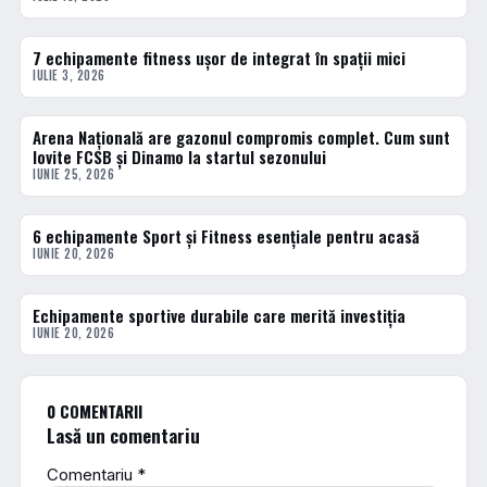
7 echipamente fitness ușor de integrat în spații mici
ACTUALE
IULIE 3, 2026
Arena Națională are gazonul compromis complet. Cum sunt
ACTUALE
lovite FCSB și Dinamo la startul sezonului
IUNIE 25, 2026
6 echipamente Sport și Fitness esențiale pentru acasă
ACTUALE
IUNIE 20, 2026
Echipamente sportive durabile care merită investiția
ACTUALE
IUNIE 20, 2026
0 COMENTARII
Lasă un comentariu
Comentariu
*