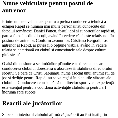
Nume vehiculate pentru postul de
antrenor
Printre numele vehiculate pentru a prelua conducerea tehnică a
echipei Rapid se numără mai multe personalități cunoscute din
fotbalul românesc. Daniel Pancu, fostul idol al suporteriilor rapidiști,
pare a fi exclus din discuții, având în vedere că el este relativ nou în
postura de antrenor. Conform zvonurilor, Cristiano Bergodi, fost
antrenor al Rapid, ar putea fi o opțiune viabilă, având în vedere
relația sa anterioară cu clubul și cunoștințele sale despre cultura
giuleșteană.
O altă dimensiune a schimbărilor plănuite este direcția pe care
conducerea clubului dorește să o abordeze în stabilirea directorului
sportiv. Se pare că Cristi Săpunaru, nume asociat unui anumit stil de
joc și dediție pentru Rapid, nu se va regăsi în planurile viitoare ale
clubului. Conducerea consideră că un director sportiv cu experiență
este esențial pentru a coordona activitățile clubului și pentru a-l
îndruma spre succes.
Reacții ale jucătorilor
Surse din interiorul clubului afirmă că jucătorii au fost luați prin