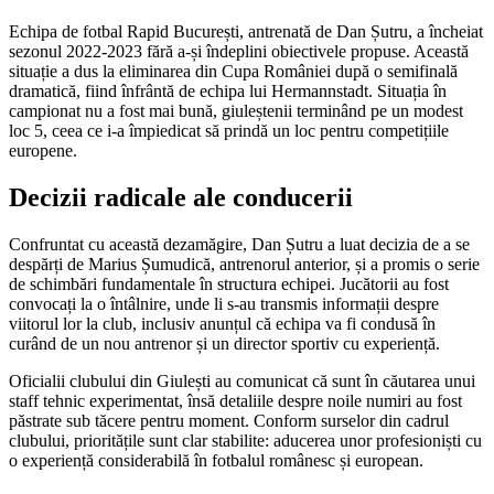
Echipa de fotbal Rapid București, antrenată de Dan Șutru, a încheiat
sezonul 2022-2023 fără a-și îndeplini obiectivele propuse. Această
situație a dus la eliminarea din Cupa României după o semifinală
dramatică, fiind înfrântă de echipa lui Hermannstadt. Situația în
campionat nu a fost mai bună, giuleștenii terminând pe un modest
loc 5, ceea ce i-a împiedicat să prindă un loc pentru competițiile
europene.
Decizii radicale ale conducerii
Confruntat cu această dezamăgire, Dan Șutru a luat decizia de a se
despărți de Marius Șumudică, antrenorul anterior, și a promis o serie
de schimbări fundamentale în structura echipei. Jucătorii au fost
convocați la o întâlnire, unde li s-au transmis informații despre
viitorul lor la club, inclusiv anunțul că echipa va fi condusă în
curând de un nou antrenor și un director sportiv cu experiență.
Oficialii clubului din Giulești au comunicat că sunt în căutarea unui
staff tehnic experimentat, însă detaliile despre noile numiri au fost
păstrate sub tăcere pentru moment. Conform surselor din cadrul
clubului, prioritățile sunt clar stabilite: aducerea unor profesioniști cu
o experiență considerabilă în fotbalul românesc și european.