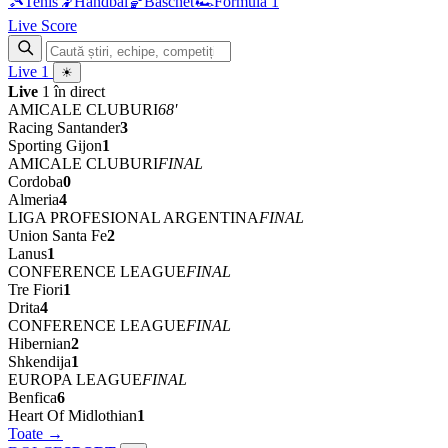
🎾
Tenis
🤾
Handbal
🏀
Baschet
🏎
Formula 1
Live Score
Live
1
☀
Live
1 în direct
AMICALE CLUBURI
68'
Racing Santander
3
Sporting Gijon
1
AMICALE CLUBURI
FINAL
Cordoba
0
Almeria
4
LIGA PROFESIONAL ARGENTINA
FINAL
Union Santa Fe
2
Lanus
1
CONFERENCE LEAGUE
FINAL
Tre Fiori
1
Drita
4
CONFERENCE LEAGUE
FINAL
Hibernian
2
Shkendija
1
EUROPA LEAGUE
FINAL
Benfica
6
Heart Of Midlothian
1
Toate →