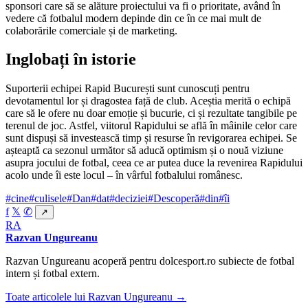
sponsori care să se alăture proiectului va fi o prioritate, având în
vedere că fotbalul modern depinde din ce în ce mai mult de
colaborările comerciale și de marketing.
Inglobați în istorie
Suporterii echipei Rapid București sunt cunoscuți pentru
devotamentul lor și dragostea față de club. Aceștia merită o echipă
care să le ofere nu doar emoție și bucurie, ci și rezultate tangibile pe
terenul de joc. Astfel, viitorul Rapidului se află în mâinile celor care
sunt dispuși să investească timp și resurse în revigorarea echipei. Se
așteaptă ca sezonul următor să aducă optimism și o nouă viziune
asupra jocului de fotbal, ceea ce ar putea duce la revenirea Rapidului
acolo unde îi este locul – în vârful fotbalului românesc.
#cine
#culisele
#Dan
#dat
#deciziei
#Descoperă
#din
#îi
f
𝕏
✆
↗
RA
Razvan Ungureanu
Razvan Ungureanu acoperă pentru dolcesport.ro subiecte de fotbal
intern și fotbal extern.
Toate articolele lui Razvan Ungureanu →