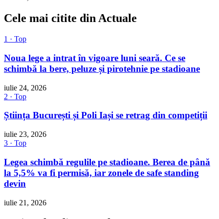
Cele mai citite din Actuale
1 · Top
Noua lege a intrat în vigoare luni seară. Ce se
schimbă la bere, peluze și pirotehnie pe stadioane
iulie 24, 2026
2 · Top
Știința București și Poli Iași se retrag din competiții
iulie 23, 2026
3 · Top
Legea schimbă regulile pe stadioane. Berea de până
la 5,5% va fi permisă, iar zonele de safe standing
devin
iulie 21, 2026