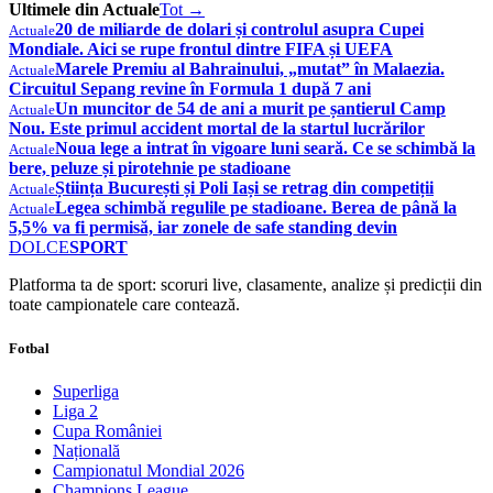
Ultimele din Actuale
Tot →
20 de miliarde de dolari și controlul asupra Cupei
Actuale
Mondiale. Aici se rupe frontul dintre FIFA și UEFA
Marele Premiu al Bahrainului, „mutat” în Malaezia.
Actuale
Circuitul Sepang revine în Formula 1 după 7 ani
Un muncitor de 54 de ani a murit pe șantierul Camp
Actuale
Nou. Este primul accident mortal de la startul lucrărilor
Noua lege a intrat în vigoare luni seară. Ce se schimbă la
Actuale
bere, peluze și pirotehnie pe stadioane
Știința București și Poli Iași se retrag din competiții
Actuale
Legea schimbă regulile pe stadioane. Berea de până la
Actuale
5,5% va fi permisă, iar zonele de safe standing devin
DOLCE
SPORT
Platforma ta de sport: scoruri live, clasamente, analize și predicții din
toate campionatele care contează.
Fotbal
Superliga
Liga 2
Cupa României
Națională
Campionatul Mondial 2026
Champions League