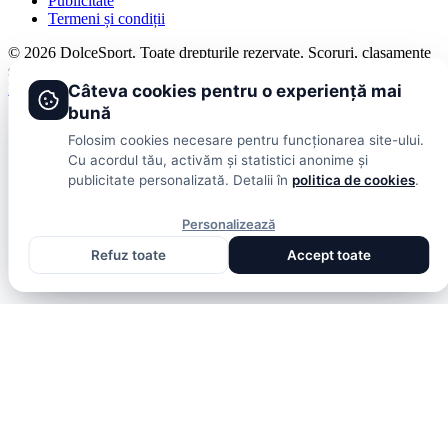
Publicitate
Termeni și condiții
© 2026 DolceSport. Toate drepturile rezervate.
Scoruri, clasamente
și analize din toate competițiile
Fotbal intern
Fotbal extern
Scoruri live
Câteva cookies pentru o experiență mai
bună
Folosim cookies necesare pentru funcționarea site-ului.
Cu acordul tău, activăm și statistici anonime și
publicitate personalizată. Detalii în
politica de cookies
.
Personalizează
Refuz toate
Accept toate