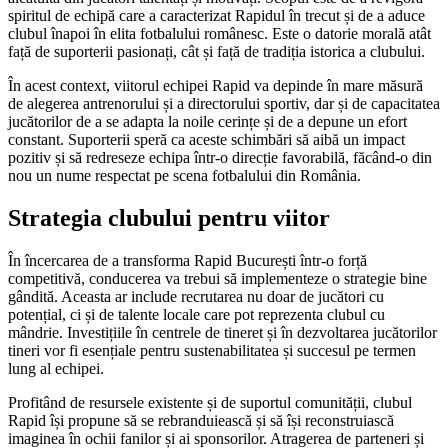
spiritul de echipă care a caracterizat Rapidul în trecut și de a aduce
clubul înapoi în elita fotbalului românesc. Este o datorie morală atât
față de suporterii pasionați, cât și față de tradiția istorica a clubului.
În acest context, viitorul echipei Rapid va depinde în mare măsură
de alegerea antrenorului și a directorului sportiv, dar și de capacitatea
jucătorilor de a se adapta la noile cerințe și de a depune un efort
constant. Suporterii speră ca aceste schimbări să aibă un impact
pozitiv și să redreseze echipa într-o direcție favorabilă, făcând-o din
nou un nume respectat pe scena fotbalului din România.
Strategia clubului pentru viitor
În încercarea de a transforma Rapid București într-o forță
competitivă, conducerea va trebui să implementeze o strategie bine
gândită. Aceasta ar include recrutarea nu doar de jucători cu
potențial, ci și de talente locale care pot reprezenta clubul cu
mândrie. Investițiile în centrele de tineret și în dezvoltarea jucătorilor
tineri vor fi esențiale pentru sustenabilitatea și succesul pe termen
lung al echipei.
Profitând de resursele existente și de suportul comunității, clubul
Rapid își propune să se rebranduiească și să își reconstruiască
imaginea în ochii fanilor și ai sponsorilor. Atragerea de parteneri și