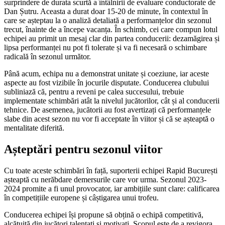
surprindere de durata scurtă a întâlnirii de evaluare conductorate de
Dan Șutru. Aceasta a durat doar 15-20 de minute, în contextul în
care se așteptau la o analiză detaliată a performanțelor din sezonul
trecut, înainte de a începe vacanța. În schimb, cei care compun lotul
echipei au primit un mesaj clar din partea conducerii: dezamăgirea și
lipsa performanței nu pot fi tolerate și va fi necesară o schimbare
radicală în sezonul următor.
Până acum, echipa nu a demonstrat unitate și coeziune, iar aceste
aspecte au fost vizibile în jocurile disputate. Conducerea clubului
subliniază că, pentru a reveni pe calea succesului, trebuie
implementate schimbări atât la nivelul jucătorilor, cât și al conducerii
tehnice. De asemenea, jucătorii au fost avertizați că performanțele
slabe din acest sezon nu vor fi acceptate în viitor și că se așteaptă o
mentalitate diferită.
Așteptări pentru sezonul viitor
Cu toate aceste schimbări în față, suporterii echipei Rapid București
așteaptă cu nerăbdare demersurile care vor urma. Sezonul 2023-
2024 promite a fi unul provocator, iar ambițiile sunt clare: calificarea
în competițiile europene și câștigarea unui trofeu.
Conducerea echipei își propune să obțină o echipă competitivă,
alcătuită din jucători talentați și motivați. Scopul este de a revigora