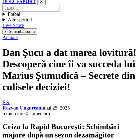
DOLCE
SPORT
✕
Fotbal
Alte sporturi
Live Score
◐ Schimbă tema
Actuale
Dan Şucu a dat marea lovitură!
Descoperă cine îi va succeda lui
Marius Şumudică – Secrete din
culisele deciziei!
RA
Razvan Ungureanu
mai 25, 2025
5 min citire
0 comentarii
Criza la Rapid București: Schimbări
majore după un sezon dezamăgitor