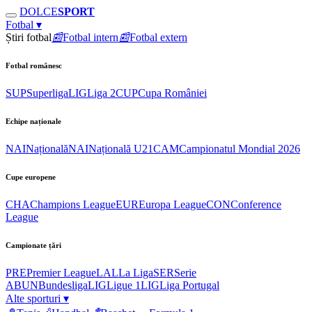
DOLCE
SPORT
Fotbal
▾
Știri fotbal
📰
Fotbal intern
📰
Fotbal extern
Fotbal românesc
SUP
Superliga
LIG
Liga 2
CUP
Cupa României
Echipe naționale
NAI
Națională
NAI
Națională U21
CAM
Campionatul Mondial 2026
Cupe europene
CHA
Champions League
EUR
Europa League
CON
Conference
League
Campionate țări
PRE
Premier League
LAL
La Liga
SER
Serie
A
BUN
Bundesliga
LIG
Ligue 1
LIG
Liga Portugal
Alte sporturi
▾