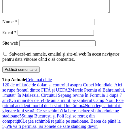
Nume
*
Email
*
Site web
Salvează-mi numele, emailul și site-ul web în acest navigator
pentru data viitoare când o să comentez.
Top Actuale
Cele mai citite
1
20 de miliarde de dolari și controlul asupra Cupei Mondiale. Aici
se rupe frontul dintre FIFA și UEFA
2
Marele Premiu al Bahrainului,
„mutat” în Malaezia. Circuitul Sepang revine în Formula 1 după 7
ani
3
Un muncitor de 54 de ani a murit pe șantierul Camp Nou. Este
primul accident mortal de la startul lucrărilor
4
Noua lege a intrat în
vigoare luni seară. Ce se schimbă la bere, peluze și pirotehnie pe
stadioane
5
Știința București și Poli Iași se retrag din
competiții
6
Legea schimbă regulile pe stadioane. Berea de până la
5,5% va fi permisă, iar zonele de safe standing devin