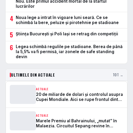
Nou. Este primul accident mortal de la startul
lucrărilor
4
Noua lege a intrat în vigoare luni seară. Ce se
schimbă la bere, peluze și pirotehnie pe stadioane
5
Știința București și Poli Iași se retrag din competiții
6
Legea schimbă regulile pe stadioane. Berea de până
la 5,5% va fi permisă, iar zonele de safe standing
devin
ULTIMELE DIN ACTUALE
TOT →
ACTUALE
20 de miliarde de dolari și controlul asupra
Cupei Mondiale. Aici se rupe frontul dintre
FIFA și UEFA
ACTUALE
Marele Premiu al Bahrainului, „mutat” în
Malaezia. Circuitul Sepang revine în
Formula 1 după 7 ani