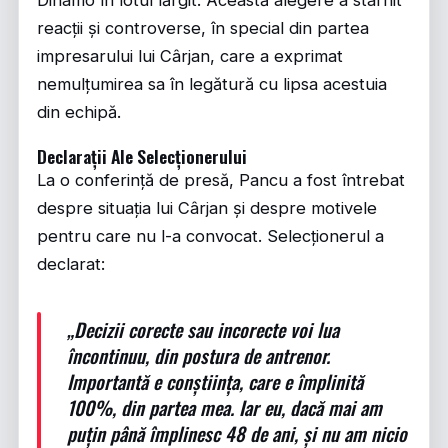
Dinamo în lotul lărgit. Această alegere a stârnit
reacții și controverse, în special din partea
impresarului lui Cârjan, care a exprimat
nemulțumirea sa în legătură cu lipsa acestuia
din echipă.
Declarații Ale Selecționerului
La o conferință de presă, Pancu a fost întrebat
despre situația lui Cârjan și despre motivele
pentru care nu l-a convocat. Selecționerul a
declarat:
„Decizii corecte sau incorecte voi lua
încontinuu, din postura de antrenor.
Importantă e conștiința, care e împlinită
100%, din partea mea. Iar eu, dacă mai am
puțin până împlinesc 48 de ani, și nu am nicio