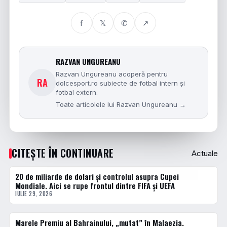
f
𝕏
✆
↗
RAZVAN UNGUREANU
Razvan Ungureanu acoperă pentru
RA
dolcesport.ro subiecte de fotbal intern și
fotbal extern.
Toate articolele lui Razvan Ungureanu →
CITEȘTE ÎN CONTINUARE
Actuale
20 de miliarde de dolari și controlul asupra Cupei
ACTUALE
Mondiale. Aici se rupe frontul dintre FIFA și UEFA
IULIE 29, 2026
Marele Premiu al Bahrainului, „mutat” în Malaezia.
ACTUALE