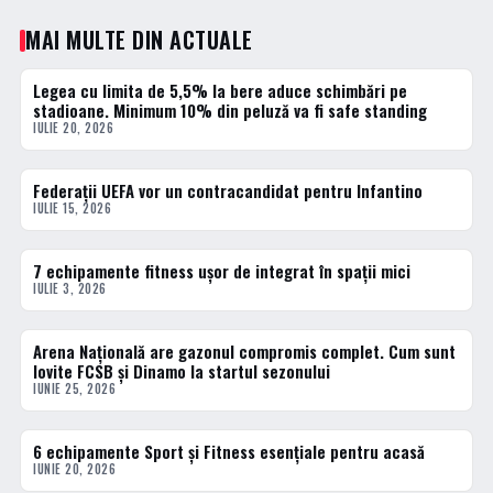
MAI MULTE DIN ACTUALE
Legea cu limita de 5,5% la bere aduce schimbări pe
ACTUALE
stadioane. Minimum 10% din peluză va fi safe standing
IULIE 20, 2026
Federații UEFA vor un contracandidat pentru Infantino
ACTUALE
IULIE 15, 2026
7 echipamente fitness ușor de integrat în spații mici
ACTUALE
IULIE 3, 2026
Arena Națională are gazonul compromis complet. Cum sunt
ACTUALE
lovite FCSB și Dinamo la startul sezonului
IUNIE 25, 2026
6 echipamente Sport și Fitness esențiale pentru acasă
ACTUALE
IUNIE 20, 2026