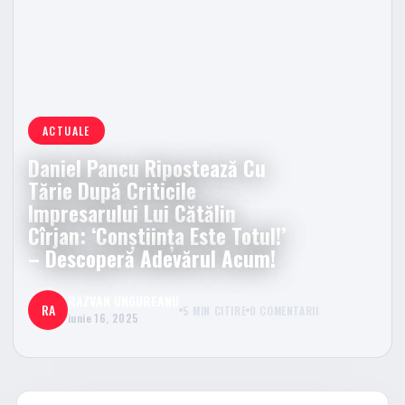
ACTUALE
Daniel Pancu Ripostează Cu
Tărie După Criticile
Impresarului Lui Cătălin
Cîrjan: ‘Conștiința Este Totul!’
– Descoperă Adevărul Acum!
RAZVAN UNGUREANU
RA
5 MIN CITIRE
0 COMENTARII
iunie 16, 2025