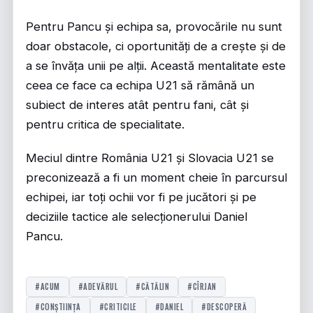
Pentru Pancu și echipa sa, provocările nu sunt
doar obstacole, ci oportunități de a crește și de
a se învăța unii pe alții. Această mentalitate este
ceea ce face ca echipa U21 să rămână un
subiect de interes atât pentru fani, cât și
pentru critica de specialitate.
Meciul dintre România U21 și Slovacia U21 se
preconizează a fi un moment cheie în parcursul
echipei, iar toți ochii vor fi pe jucători și pe
deciziile tactice ale selecționerului Daniel
Pancu.
#ACUM
#ADEVĂRUL
#CĂTĂLIN
#CÎRJAN
#CONȘTIINȚA
#CRITICILE
#DANIEL
#DESCOPERĂ