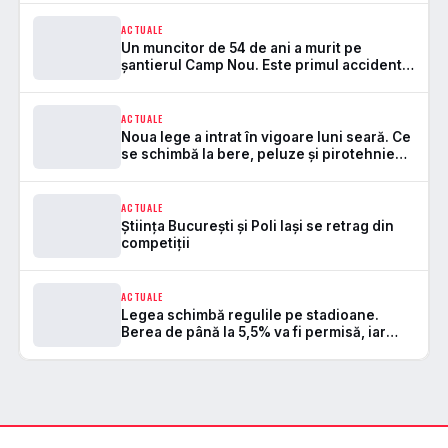
ACTUALE
Un muncitor de 54 de ani a murit pe
șantierul Camp Nou. Este primul accident
mortal de la startul lucrărilor
ACTUALE
Noua lege a intrat în vigoare luni seară. Ce
se schimbă la bere, peluze și pirotehnie
pe stadioane
ACTUALE
Știința București și Poli Iași se retrag din
competiții
ACTUALE
Legea schimbă regulile pe stadioane.
Berea de până la 5,5% va fi permisă, iar
zonele de safe standing devin