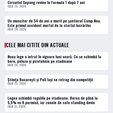
Circuitul Sepang revine în Formula 1 după 7 ani
IULIE 25, 2026
Un muncitor de 54 de ani a murit pe șantierul Camp Nou.
ACTUALE
Este primul accident mortal de la startul lucrărilor
IULIE 24, 2026
CELE MAI CITITE DIN ACTUALE
Noua lege a intrat în vigoare luni seară. Ce se schimbă la
1 · TOP
bere, peluze și pirotehnie pe stadioane
IULIE 24, 2026
Știința București și Poli Iași se retrag din competiții
2 · TOP
IULIE 23, 2026
Legea schimbă regulile pe stadioane. Berea de până la
3 · TOP
5,5% va fi permisă, iar zonele de safe standing devin
IULIE 21, 2026