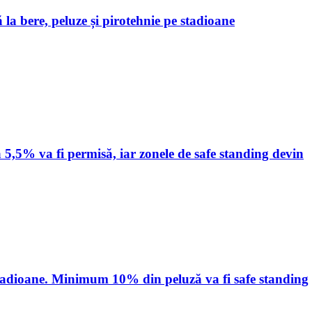
 la bere, peluze și pirotehnie pe stadioane
 5,5% va fi permisă, iar zonele de safe standing devin
stadioane. Minimum 10% din peluză va fi safe standing