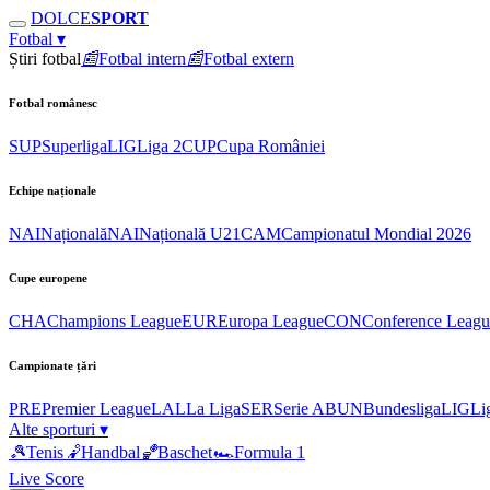
DOLCE
SPORT
Fotbal
▾
Știri fotbal
📰
Fotbal intern
📰
Fotbal extern
Fotbal românesc
SUP
Superliga
LIG
Liga 2
CUP
Cupa României
Echipe naționale
NAI
Națională
NAI
Națională U21
CAM
Campionatul Mondial 2026
Cupe europene
CHA
Champions League
EUR
Europa League
CON
Conference Leagu
Campionate țări
PRE
Premier League
LAL
La Liga
SER
Serie A
BUN
Bundesliga
LIG
Li
Alte sporturi
▾
🎾
Tenis
🤾
Handbal
🏀
Baschet
🏎
Formula 1
Live Score