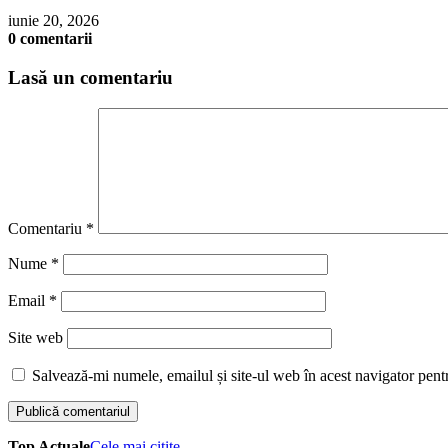
iunie 20, 2026
0 comentarii
Lasă un comentariu
Comentariu
*
Nume
*
Email
*
Site web
Salvează-mi numele, emailul și site-ul web în acest navigator pent
Top Actuale
Cele mai citite