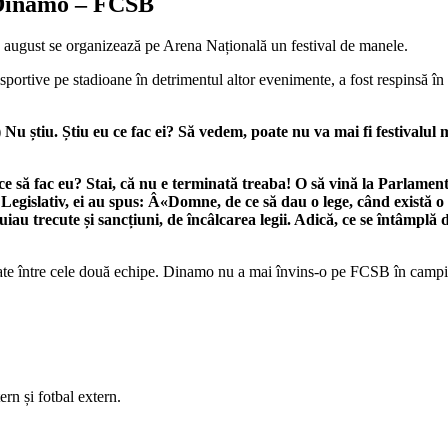
l Dinamo – FCSB
 august se organizează pe Arena Națională un festival de manele.
 sportive pe stadioane în detrimentul altor evenimente, a fost respinsă în
)
Nu știu. Știu eu ce fac ei? Să vedem, poate nu va mai fi festivalul
 ce să fac eu? Stai, că nu e terminată treaba! O să vină la Parlame
 Legislativ, ei au spus: Â«Domne, de ce să dau o lege, când există
iau trecute și sancțiuni, de încâlcarea legii. Adică, ce se întâmplă
ate între cele două echipe. Dinamo nu a mai învins-o pe FCSB în campio
rn și fotbal extern.