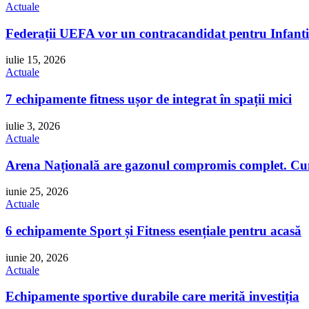
Actuale
Federații UEFA vor un contracandidat pentru Infant
iulie 15, 2026
Actuale
7 echipamente fitness ușor de integrat în spații mici
iulie 3, 2026
Actuale
Arena Națională are gazonul compromis complet. Cum 
iunie 25, 2026
Actuale
6 echipamente Sport și Fitness esențiale pentru acasă
iunie 20, 2026
Actuale
Echipamente sportive durabile care merită investiția