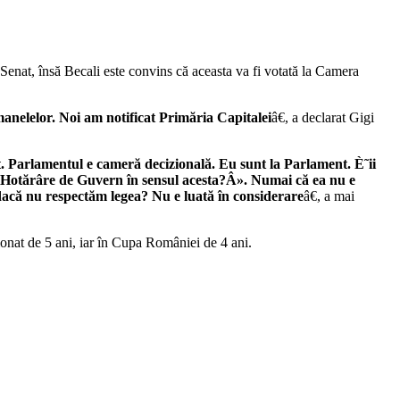
 Senat, însă Becali este convins că aceasta va fi votată la Camera
 manelelor. Noi am notificat Primăria Capitalei
â€, a declarat Gigi
nt. Parlamentul e cameră decizională. Eu sunt la Parlament. È˜ii
 o Hotărâre de Guvern în sensul acesta?Â». Numai că ea nu e
 dacă nu respectăm legea? Nu e luată în considerare
â€, a mai
nat de 5 ani, iar în Cupa României de 4 ani.