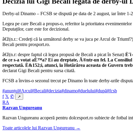
Decizia lui Gigi Becali legată de derby-u
Derby-ul Dinamo – FCSB se dispută pe data de 2 august, iar între 1-2
Legea pe care Becali a propus-o, referitor la prioritatea evenimentelor
Deputaților, care este for decizional.
â€ž(n.r.: Credeți că la următorul derby se va juca pe Arcul de Triumf?
Becali pentru prosport.ro.
â€ž(n.r: despre faptul că legea propusă de Becali a picat în Senat)
È˜i
de ce s-a votat aÈ™a? Ei au dreptate, Ã®ntr-un fel. La Consiliul
respectată. È&152;i, atunci, la Hotărârea aceasta de Guvern trebu
declarat Gigi Becali pentru sursa citată.
FCSB a învins-o sezonul trecut pe Dinamo în toate derby-urile disput
#anunțul
#Arcul
#Becali
#decizia
#dinamo
#duelului
#după
#fcsb
f
𝕏
✆
↗
RA
Razvan Ungureanu
Razvan Ungureanu acoperă pentru dolcesport.ro subiecte de fotbal inte
Toate articolele lui Razvan Ungureanu →