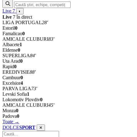
Live
7
◐
Live
7 în direct
LIGA PORTUGAL
28'
Estoril
0
Famalicao
0
AMICALE CLUBURI
83'
Albacete
1
Eldense
0
SUPERLIGA
84'
Uta Arad
0
Rapid
0
EREDIVISIE
88'
Cambuur
0
Excelsior
4
PARVA LIGA
73'
Levski Sofia
1
Lokomotiv Plovdiv
0
AMICALE CLUBURI
45'
Monza
0
Padova
0
Toate →
DOLCE
SPORT
✕