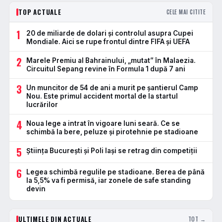
TOP ACTUALE
CELE MAI CITITE
1
20 de miliarde de dolari și controlul asupra Cupei
Mondiale. Aici se rupe frontul dintre FIFA și UEFA
2
Marele Premiu al Bahrainului, „mutat” în Malaezia.
Circuitul Sepang revine în Formula 1 după 7 ani
3
Un muncitor de 54 de ani a murit pe șantierul Camp
Nou. Este primul accident mortal de la startul
lucrărilor
4
Noua lege a intrat în vigoare luni seară. Ce se
schimbă la bere, peluze și pirotehnie pe stadioane
5
Știința București și Poli Iași se retrag din competiții
6
Legea schimbă regulile pe stadioane. Berea de până
la 5,5% va fi permisă, iar zonele de safe standing
devin
ULTIMELE DIN ACTUALE
TOT →