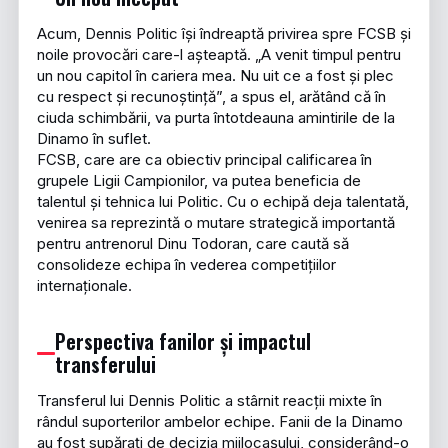
Acum, Dennis Politic își îndreaptă privirea spre FCSB și
noile provocări care-l așteaptă. „A venit timpul pentru
un nou capitol în cariera mea. Nu uit ce a fost și plec
cu respect și recunoștință”, a spus el, arătând că în
ciuda schimbării, va purta întotdeauna amintirile de la
Dinamo în suflet.
FCSB, care are ca obiectiv principal calificarea în
grupele Ligii Campionilor, va putea beneficia de
talentul și tehnica lui Politic. Cu o echipă deja talentată,
venirea sa reprezintă o mutare strategică importantă
pentru antrenorul Dinu Todoran, care caută să
consolideze echipa în vederea competițiilor
internaționale.
Perspectiva fanilor și impactul
transferului
Transferul lui Dennis Politic a stârnit reacții mixte în
rândul suporterilor ambelor echipe. Fanii de la Dinamo
au fost supărați de decizia mijlocașului, considerând-o