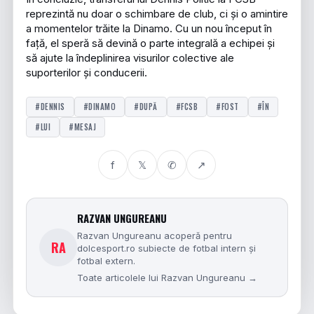
reprezintă nu doar o schimbare de club, ci și o amintire
a momentelor trăite la Dinamo. Cu un nou început în
față, el speră să devină o parte integrală a echipei și
să ajute la îndeplinirea visurilor colective ale
suporterilor și conducerii.
#DENNIS
#DINAMO
#DUPĂ
#FCSB
#FOST
#ÎN
#LUI
#MESAJ
f
𝕏
✆
↗
RAZVAN UNGUREANU
Razvan Ungureanu acoperă pentru
RA
dolcesport.ro subiecte de fotbal intern și
fotbal extern.
Toate articolele lui Razvan Ungureanu →