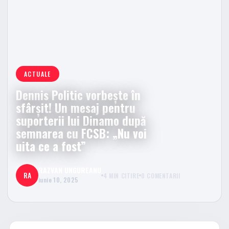
ACTUALE
Dennis Politic vorbește în
sfârșit! Un mesaj pentru
suporterii lui Dinamo după
semnarea cu FCSB: „Nu voi
uita ce a fost”
RAZVAN UNGUREANU
RA
4 MIN CITIRE
0 COMENTARII
iunie 10, 2025