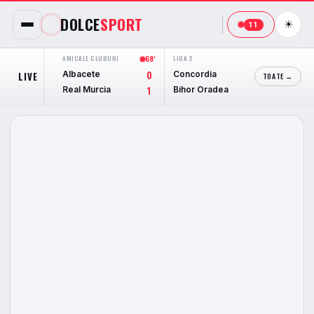
DOLCE
SPORT
☀
11
AMICALE CLUBURI
68'
LIGA 2
44'
LIGA 2
Albacete
Concordia
ASA Ta
LIVE
0
0
TOATE →
Real Murcia
Bihor Oradea
Cetate
1
0