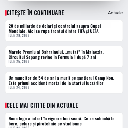
CITEȘTE ÎN CONTINUARE
Actuale
20 de miliarde de dolari și controlul asupra Cupei
ACTUALE
Mondiale. Aici se rupe frontul dintre FIFA și UEFA
IULIE 29, 2026
Marele Premiu al Bahrainului, „mutat” în Malaezia.
ACTUALE
Circuitul Sepang revine în Formula 1 după 7 ani
IULIE 25, 2026
Un muncitor de 54 de ani a murit pe șantierul Camp Nou.
ACTUALE
Este primul accident mortal de la startul lucrărilor
IULIE 24, 2026
CELE MAI CITITE DIN ACTUALE
Noua lege a intrat în vigoare luni seară. Ce se schimbă la
1 · TOP
bere, peluze și pirotehnie pe stadioane