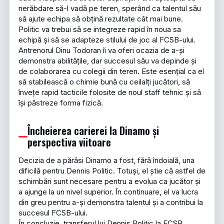
nerăbdare să-l vadă pe teren, sperând ca talentul său
să ajute echipa să obțină rezultate cât mai bune.
Politic va trebui să se integreze rapid în noua sa
echipă și să se adapteze stilului de joc al FCSB-ului.
Antrenorul Dinu Todoran îi va oferi ocazia de a-și
demonstra abilitățile, dar succesul său va depinde și
de colaborarea cu colegii din teren. Este esențial ca el
să stabilească o chimie bună cu ceilalți jucători, să
învețe rapid tacticile folosite de noul staff tehnic și să
își păstreze forma fizică.
Încheierea carierei la Dinamo și
perspectiva viitoare
Decizia de a părăsi Dinamo a fost, fără îndoială, una
dificilă pentru Dennis Politic. Totuși, el știe că astfel de
schimbări sunt necesare pentru a evolua ca jucător și
a ajunge la un nivel superior. În continuare, el va lucra
din greu pentru a-și demonstra talentul și a contribui la
succesul FCSB-ului.
În concluzie, transferul lui Dennis Politic la FCSB