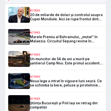
ACTUALE
20 de miliarde de dolari și controlul asupra
Cupei Mondiale. Aici se rupe frontul dintre
FIFA și UEFA
ACTUALE
Marele Premiu al Bahrainului, „mutat” în
Malaezia. Circuitul Sepang revine în
Formula 1 după 7 ani
ACTUALE
Un muncitor de 54 de ani a murit pe
șantierul Camp Nou. Este primul accident
mortal de la startul lucrărilor
ACTUALE
Noua lege a intrat în vigoare luni seară. Ce
se schimbă la bere, peluze și pirotehnie
pe stadioane
ACTUALE
Știința București și Poli Iași se retrag din
competiții