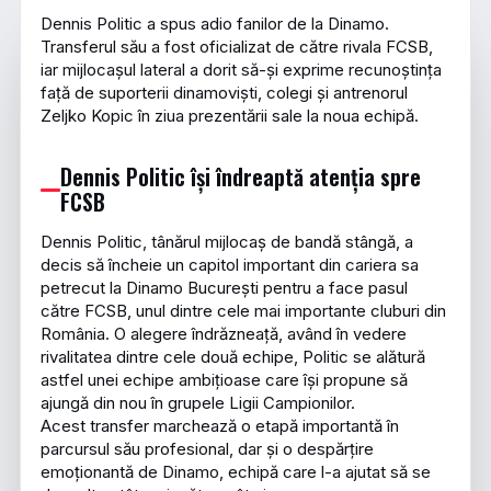
Dennis Politic a spus adio fanilor de la Dinamo.
Transferul său a fost oficializat de către rivala FCSB,
iar mijlocașul lateral a dorit să-și exprime recunoștința
față de suporterii dinamoviști, colegi și antrenorul
Zeljko Kopic în ziua prezentării sale la noua echipă.
Dennis Politic își îndreaptă atenția spre
FCSB
Dennis Politic, tânărul mijlocaș de bandă stângă, a
decis să încheie un capitol important din cariera sa
petrecut la Dinamo București pentru a face pasul
către FCSB, unul dintre cele mai importante cluburi din
România. O alegere îndrăzneață, având în vedere
rivalitatea dintre cele două echipe, Politic se alătură
astfel unei echipe ambițioase care își propune să
ajungă din nou în grupele Ligii Campionilor.
Acest transfer marchează o etapă importantă în
parcursul său profesional, dar și o despărțire
emoționantă de Dinamo, echipă care l-a ajutat să se