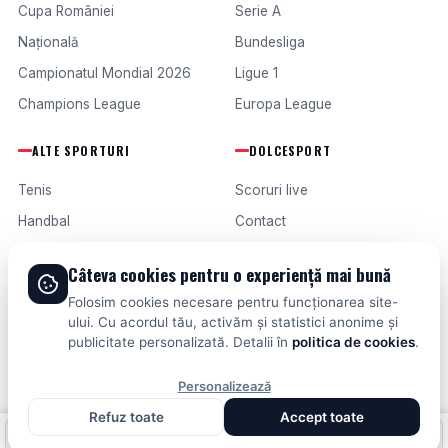
Cupa României
Serie A
Națională
Bundesliga
Campionatul Mondial 2026
Ligue 1
Champions League
Europa League
ALTE SPORTURI
DOLCESPORT
Tenis
Scoruri live
Handbal
Contact
Baschet
Publicitate
Câteva cookies pentru o experiență mai bună
Formula 1
Termeni și condiții
Folosim cookies necesare pentru funcționarea site-
Fotbal intern
ului. Cu acordul tău, activăm și statistici anonime și
publicitate personalizată. Detalii în
politica de cookies
.
Fotbal extern
Personalizează
Refuz toate
Accept toate
© 2026 DOLCESPORT. TOATE DREPTURILE REZERVATE.
Fotbal intern
Fotbal extern
Scoruri live
SCORURI, CLASAMENTE ȘI ANALIZE DIN TOATE COMPETIȚIILE