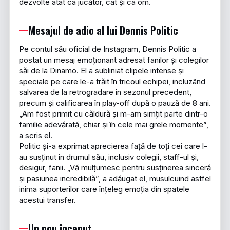
dezvolte atât ca jucător, cât și ca om.
Mesajul de adio al lui Dennis Politic
Pe contul său oficial de Instagram, Dennis Politic a
postat un mesaj emoționant adresat fanilor și colegilor
săi de la Dinamo. El a subliniat clipele intense și
speciale pe care le-a trăit în tricoul echipei, incluzând
salvarea de la retrogradare în sezonul precedent,
precum și calificarea în play-off după o pauză de 8 ani.
„Am fost primit cu căldură și m-am simțit parte dintr-o
familie adevărată, chiar și în cele mai grele momente”,
a scris el.
Politic și-a exprimat aprecierea față de toți cei care l-
au susținut în drumul său, inclusiv colegii, staff-ul și,
desigur, fanii. „Vă mulțumesc pentru susținerea sinceră
și pasiunea incredibilă”, a adăugat el, musulcuind astfel
inima suporterilor care înțeleg emoția din spatele
acestui transfer.
Un nou început