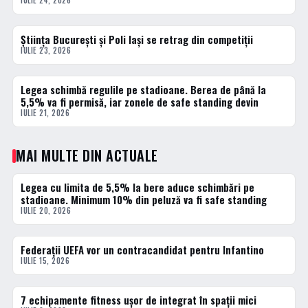
IULIE 24, 2026
Știința București și Poli Iași se retrag din competiții
2 · TOP
IULIE 23, 2026
Legea schimbă regulile pe stadioane. Berea de până la
3 · TOP
5,5% va fi permisă, iar zonele de safe standing devin
IULIE 21, 2026
MAI MULTE DIN ACTUALE
Legea cu limita de 5,5% la bere aduce schimbări pe
ACTUALE
stadioane. Minimum 10% din peluză va fi safe standing
IULIE 20, 2026
Federații UEFA vor un contracandidat pentru Infantino
ACTUALE
IULIE 15, 2026
7 echipamente fitness ușor de integrat în spații mici
ACTUALE