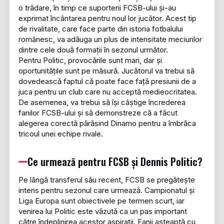
o trădare, în timp ce suporterii FCSB-ului și-au
exprimat încântarea pentru noul lor jucător. Acest tip
de rivalitate, care face parte din istoria fotbalului
românesc, va adăuga un plus de intensitate meciurilor
dintre cele două formații în sezonul următor.
Pentru Politic, provocările sunt mari, dar și
oportunitățile sunt pe măsură. Jucătorul va trebui să
dovedească faptul că poate face față presiunii de a
juca pentru un club care nu acceptă medieocritatea.
De asemenea, va trebui să își câștige încrederea
fanilor FCSB-ului și să demonstreze că a făcut
alegerea corectă părăsind Dinamo pentru a îmbrăca
tricoul unei echipe rivale.
Ce urmează pentru FCSB și Dennis Politic?
Pe lângă transferul său recent, FCSB se pregătește
intens pentru sezonul care urmează. Campionatul și
Liga Europa sunt obiectivele pe termen scurt, iar
venirea lui Politic este văzută ca un pas important
către îndeplinirea acestor aspirații. Fanii așteaptă cu