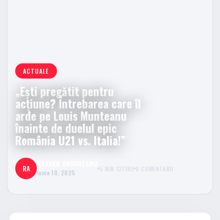
ACTUALE
„Ești pregătit pentru
acțiune? Întrebarea care îl
arde pe Louis Munteanu
înainte de duelul epic
România U21 vs. Italia!”
RAZVAN UNGUREANU
RA
5 MIN CITIRE
0 COMENTARII
iunie 10, 2025