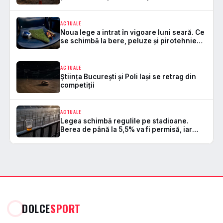
mortal de la startul lucrărilor
ACTUALE
Noua lege a intrat în vigoare luni seară. Ce
se schimbă la bere, peluze și pirotehnie
pe stadioane
ACTUALE
Știința București și Poli Iași se retrag din
competiții
ACTUALE
Legea schimbă regulile pe stadioane.
Berea de până la 5,5% va fi permisă, iar
zonele de safe standing devin
DOLCE
SPORT