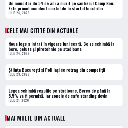
Un muncitor de 54 de ani a murit pe șantierul Camp Nou.
ACTUALE
Este primul accident mortal de la startul lucrărilor
IULIE 24, 2026
CELE MAI CITITE DIN ACTUALE
Noua lege a intrat în vigoare luni seară. Ce se schimbă la
1 · TOP
bere, peluze și pirotehnie pe stadioane
IULIE 24, 2026
Știința București și Poli Iași se retrag din competiții
2 · TOP
IULIE 23, 2026
Legea schimbă regulile pe stadioane. Berea de până la
3 · TOP
5,5% va fi permisă, iar zonele de safe standing devin
IULIE 21, 2026
MAI MULTE DIN ACTUALE