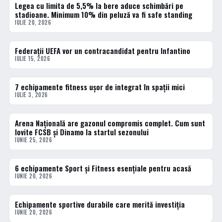
Legea cu limita de 5,5% la bere aduce schimbări pe
ACTUALE
stadioane. Minimum 10% din peluză va fi safe standing
IULIE 20, 2026
Federații UEFA vor un contracandidat pentru Infantino
ACTUALE
IULIE 15, 2026
7 echipamente fitness ușor de integrat în spații mici
ACTUALE
IULIE 3, 2026
Arena Națională are gazonul compromis complet. Cum sunt
ACTUALE
lovite FCSB și Dinamo la startul sezonului
IUNIE 25, 2026
6 echipamente Sport și Fitness esențiale pentru acasă
ACTUALE
IUNIE 20, 2026
Echipamente sportive durabile care merită investiția
ACTUALE
IUNIE 20, 2026