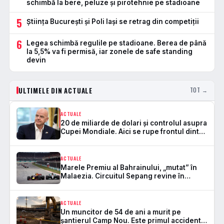
schimbă la bere, peluze și pirotehnie pe stadioane
5
Știința București și Poli Iași se retrag din competiții
6
Legea schimbă regulile pe stadioane. Berea de până
la 5,5% va fi permisă, iar zonele de safe standing
devin
ULTIMELE DIN ACTUALE
TOT →
ACTUALE
20 de miliarde de dolari și controlul asupra
Cupei Mondiale. Aici se rupe frontul dintre
FIFA și UEFA
ACTUALE
Marele Premiu al Bahrainului, „mutat” în
Malaezia. Circuitul Sepang revine în
Formula 1 după 7 ani
ACTUALE
Un muncitor de 54 de ani a murit pe
șantierul Camp Nou. Este primul accident