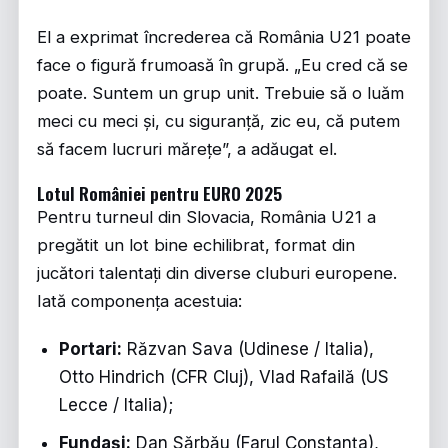
El a exprimat încrederea că România U21 poate
face o figură frumoasă în grupă. „Eu cred că se
poate. Suntem un grup unit. Trebuie să o luăm
meci cu meci și, cu siguranță, zic eu, că putem
să facem lucruri mărețe”, a adăugat el.
Lotul României pentru EURO 2025
Pentru turneul din Slovacia, România U21 a
pregătit un lot bine echilibrat, format din
jucători talentați din diverse cluburi europene.
Iată componența acestuia:
Portari:
Răzvan Sava (Udinese / Italia),
Otto Hindrich (CFR Cluj), Vlad Rafailă (US
Lecce / Italia);
Fundași:
Dan Sărbău (Farul Constanța),