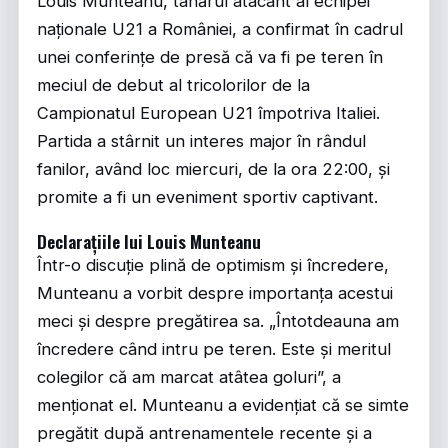
Louis Munteanu, tânărul atacant al echipei
naționale U21 a României, a confirmat în cadrul
unei conferințe de presă că va fi pe teren în
meciul de debut al tricolorilor de la
Campionatul European U21 împotriva Italiei.
Partida a stârnit un interes major în rândul
fanilor, având loc miercuri, de la ora 22:00, și
promite a fi un eveniment sportiv captivant.
Declarațiile lui Louis Munteanu
Într-o discuție plină de optimism și încredere,
Munteanu a vorbit despre importanța acestui
meci și despre pregătirea sa. „Întotdeauna am
încredere când intru pe teren. Este și meritul
colegilor că am marcat atâtea goluri”, a
menționat el. Munteanu a evidențiat că se simte
pregătit după antrenamentele recente și a