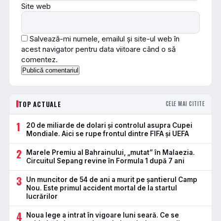
Site web
Salvează-mi numele, emailul și site-ul web în
acest navigator pentru data viitoare când o să
comentez.
TOP ACTUALE
CELE MAI CITITE
1
20 de miliarde de dolari și controlul asupra Cupei
Mondiale. Aici se rupe frontul dintre FIFA și UEFA
2
Marele Premiu al Bahrainului, „mutat” în Malaezia.
Circuitul Sepang revine în Formula 1 după 7 ani
3
Un muncitor de 54 de ani a murit pe șantierul Camp
Nou. Este primul accident mortal de la startul
lucrărilor
4
Noua lege a intrat în vigoare luni seară. Ce se