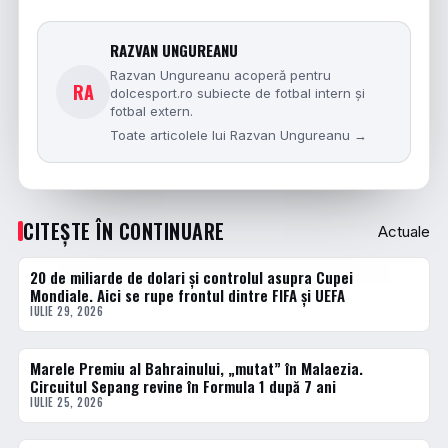
RAZVAN UNGUREANU
Razvan Ungureanu acoperă pentru
RA
dolcesport.ro subiecte de fotbal intern și
fotbal extern.
Toate articolele lui Razvan Ungureanu →
CITEȘTE ÎN CONTINUARE
Actuale
20 de miliarde de dolari și controlul asupra Cupei
ACTUALE
Mondiale. Aici se rupe frontul dintre FIFA și UEFA
IULIE 29, 2026
Marele Premiu al Bahrainului, „mutat” în Malaezia.
ACTUALE
Circuitul Sepang revine în Formula 1 după 7 ani
IULIE 25, 2026