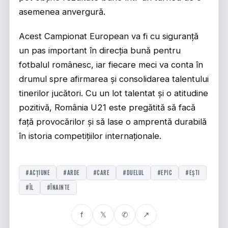
asemenea anvergură.
Acest Campionat European va fi cu siguranță
un pas important în direcția bună pentru
fotbalul românesc, iar fiecare meci va conta în
drumul spre afirmarea și consolidarea talentului
tinerilor jucători. Cu un lot talentat și o atitudine
pozitivă, România U21 este pregătită să facă
față provocărilor și să lase o amprentă durabilă
în istoria competițiilor internaționale.
#ACȚIUNE
#ARDE
#CARE
#DUELUL
#EPIC
#EȘTI
#ÎL
#ÎNAINTE
f
𝕏
✆
↗