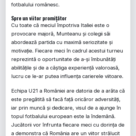
fotbalului românesc.
Spre un viitor promițător
Cu toate că meciul împotriva Italiei este o
provocare majoră, Munteanu și colegii săi
abordează partida cu maximă seriozitate și
motivație. Fiecare meci în cadrul acestui turneu
reprezintă o oportunitate de a-și îmbunătăți
abilitățile și de a câștiga experiență valoroasă,
lucru ce le-ar putea influența carierele viitoare.
Echipa U21 a României are datoria de a arăta că
este pregătită să facă față oricăror adversități,
iar prin muncă și dedicare, visul de a ajunge în
topul fotbalului european este la îndemână.
Jucătorii vor înfrunta fiecare meci cu dorința de
a demonstra că România are un viitor strălucit