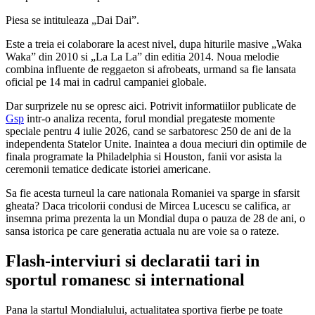
Piesa se intituleaza „Dai Dai”.
Este a treia ei colaborare la acest nivel, dupa hiturile masive „Waka
Waka” din 2010 si „La La La” din editia 2014. Noua melodie
combina influente de reggaeton si afrobeats, urmand sa fie lansata
oficial pe 14 mai in cadrul campaniei globale.
Dar surprizele nu se opresc aici. Potrivit informatiilor publicate de
Gsp
intr-o analiza recenta, forul mondial pregateste momente
speciale pentru 4 iulie 2026, cand se sarbatoresc 250 de ani de la
independenta Statelor Unite. Inaintea a doua meciuri din optimile de
finala programate la Philadelphia si Houston, fanii vor asista la
ceremonii tematice dedicate istoriei americane.
Sa fie acesta turneul la care nationala Romaniei va sparge in sfarsit
gheata? Daca tricolorii condusi de Mircea Lucescu se califica, ar
insemna prima prezenta la un Mondial dupa o pauza de 28 de ani, o
sansa istorica pe care generatia actuala nu are voie sa o rateze.
Flash-interviuri si declaratii tari in
sportul romanesc si international
Pana la startul Mondialului, actualitatea sportiva fierbe pe toate