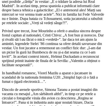
unei posibile „cârtița” in vestiar: „E o trădare la adresa lui Real
Madrid”. In acelasi timp, presa spaniola a publicat informatii clare
despre banca tehnica a galacticilor: „El e antrenorul ales! Marți sau
miercuri se vor semna toate actele”. Nici in familia lui Fede Valverde
nu e liniste. Dupa bataia cu Tchouameni, sotia jucatorului a rabufnit
pe retelele sociale: „Vreți să vedeți sânge?!”.
Privind spre trecut, Jose Mourinho a oferit o analiza sincera despre
fostul capitan al nationalei, Cristi Chivu: „A fost bun și norocos. Dar
și rivalii săi l-au făcut o mică «vedetă»”. Iar daca tot am ajuns la
amintiri, legendele Stelei ’86 continua sa ofere detalii savuroase din
vestiar. Un fost jucator a rememorat un conflict fizic dur: „I-am dat
un picior în gură lui Bumbescu de nu și-a dat seama cu ce l-am
lovit!”. In acelasi context istoric, Helmut Duckadam a recunoscut
sprijinul primit inainte de finala de la Sevilla: „Valentin a obținut o
facilitate nesperată!”.
In handbalul romanesc, Viorel Mazilu a aparat o jucatoare in
scandalul de la nationala feminina U20: „Simplul fapt că o fată a
fumat o țigară electronică…”.
Dincolo de arenele sportive, Simona Taranu a postat imagini din
vacanta cu mesajul „Am sărbătorit altfel”, in timp ce pe retele a
circulat o fotografie virala din avion cu descrierea „Regina se
întoarce!”. Pana si in industria auto apar noutati bizare, Dacia