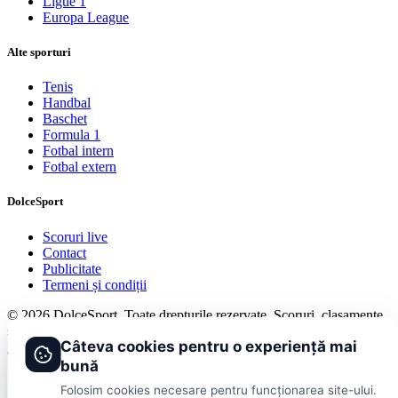
Ligue 1
Europa League
Alte sporturi
Tenis
Handbal
Baschet
Formula 1
Fotbal intern
Fotbal extern
DolceSport
Scoruri live
Contact
Publicitate
Termeni și condiții
© 2026 DolceSport. Toate drepturile rezervate.
Scoruri, clasamente
și analize din toate competițiile
Câteva cookies pentru o experiență mai
Fotbal intern
Fotbal extern
Scoruri live
bună
Folosim cookies necesare pentru funcționarea site-ului.