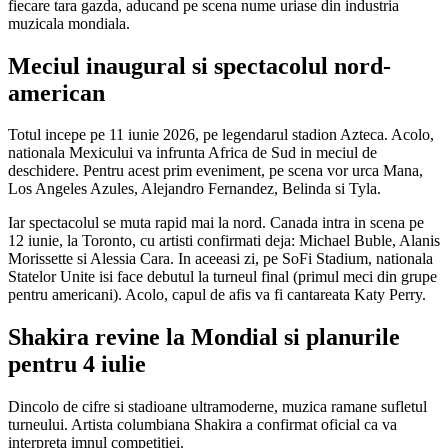
fiecare tara gazda, aducand pe scena nume uriase din industria
muzicala mondiala.
Meciul inaugural si spectacolul nord-
american
Totul incepe pe 11 iunie 2026, pe legendarul stadion Azteca. Acolo,
nationala Mexicului va infrunta Africa de Sud in meciul de
deschidere. Pentru acest prim eveniment, pe scena vor urca Mana,
Los Angeles Azules, Alejandro Fernandez, Belinda si Tyla.
Iar spectacolul se muta rapid mai la nord. Canada intra in scena pe
12 iunie, la Toronto, cu artisti confirmati deja: Michael Buble, Alanis
Morissette si Alessia Cara. In aceeasi zi, pe SoFi Stadium, nationala
Statelor Unite isi face debutul la turneul final (primul meci din grupe
pentru americani). Acolo, capul de afis va fi cantareata Katy Perry.
Shakira revine la Mondial si planurile
pentru 4 iulie
Dincolo de cifre si stadioane ultramoderne, muzica ramane sufletul
turneului. Artista columbiana Shakira a confirmat oficial ca va
interpreta imnul competitiei.