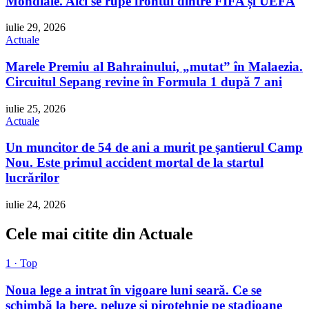
Mondiale. Aici se rupe frontul dintre FIFA și UEFA
iulie 29, 2026
Actuale
Marele Premiu al Bahrainului, „mutat” în Malaezia.
Circuitul Sepang revine în Formula 1 după 7 ani
iulie 25, 2026
Actuale
Un muncitor de 54 de ani a murit pe șantierul Camp
Nou. Este primul accident mortal de la startul
lucrărilor
iulie 24, 2026
Cele mai citite din Actuale
1 · Top
Noua lege a intrat în vigoare luni seară. Ce se
schimbă la bere, peluze și pirotehnie pe stadioane