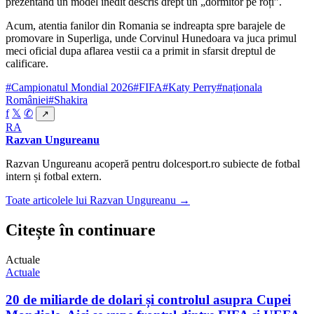
prezentand un model inedit descris drept un „dormitor pe roți”.
Acum, atentia fanilor din Romania se indreapta spre barajele de
promovare in Superliga, unde Corvinul Hunedoara va juca primul
meci oficial dupa aflarea vestii ca a primit in sfarsit dreptul de
calificare.
#Campionatul Mondial 2026
#FIFA
#Katy Perry
#naționala
României
#Shakira
f
𝕏
✆
↗
RA
Razvan Ungureanu
Razvan Ungureanu acoperă pentru dolcesport.ro subiecte de fotbal
intern și fotbal extern.
Toate articolele lui Razvan Ungureanu →
Citește în continuare
Actuale
Actuale
20 de miliarde de dolari și controlul asupra Cupei