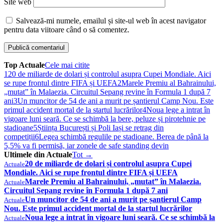
Site web
Salvează-mi numele, emailul și site-ul web în acest navigator
pentru data viitoare când o să comentez.
Top Actuale
Cele mai citite
1
20 de miliarde de dolari și controlul asupra Cupei Mondiale. Aici
se rupe frontul dintre FIFA și UEFA
2
Marele Premiu al Bahrainului,
„mutat” în Malaezia. Circuitul Sepang revine în Formula 1 după 7
ani
3
Un muncitor de 54 de ani a murit pe șantierul Camp Nou. Este
primul accident mortal de la startul lucrărilor
4
Noua lege a intrat în
vigoare luni seară. Ce se schimbă la bere, peluze și pirotehnie pe
stadioane
5
Știința București și Poli Iași se retrag din
competiții
6
Legea schimbă regulile pe stadioane. Berea de până la
5,5% va fi permisă, iar zonele de safe standing devin
Ultimele din Actuale
Tot →
20 de miliarde de dolari și controlul asupra Cupei
Actuale
Mondiale. Aici se rupe frontul dintre FIFA și UEFA
Marele Premiu al Bahrainului, „mutat” în Malaezia.
Actuale
Circuitul Sepang revine în Formula 1 după 7 ani
Un muncitor de 54 de ani a murit pe șantierul Camp
Actuale
Nou. Este primul accident mortal de la startul lucrărilor
Noua lege a intrat în vigoare luni seară. Ce se schimbă la
Actuale