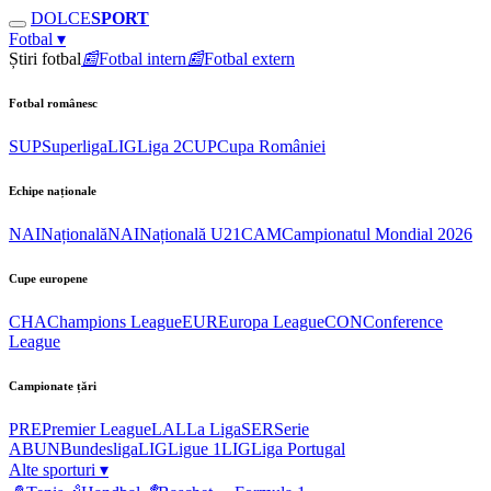
DOLCE
SPORT
Fotbal
▾
Știri fotbal
📰
Fotbal intern
📰
Fotbal extern
Fotbal românesc
SUP
Superliga
LIG
Liga 2
CUP
Cupa României
Echipe naționale
NAI
Națională
NAI
Națională U21
CAM
Campionatul Mondial 2026
Cupe europene
CHA
Champions League
EUR
Europa League
CON
Conference
League
Campionate țări
PRE
Premier League
LAL
La Liga
SER
Serie
A
BUN
Bundesliga
LIG
Ligue 1
LIG
Liga Portugal
Alte sporturi
▾