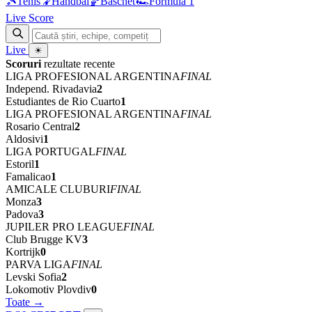
🎾
Tenis
🤾
Handbal
🏀
Baschet
🏎
Formula 1
Live Score
Live
☀
Scoruri
rezultate recente
LIGA PROFESIONAL ARGENTINA
FINAL
Independ. Rivadavia
2
Estudiantes de Rio Cuarto
1
LIGA PROFESIONAL ARGENTINA
FINAL
Rosario Central
2
Aldosivi
1
LIGA PORTUGAL
FINAL
Estoril
1
Famalicao
1
AMICALE CLUBURI
FINAL
Monza
3
Padova
3
JUPILER PRO LEAGUE
FINAL
Club Brugge KV
3
Kortrijk
0
PARVA LIGA
FINAL
Levski Sofia
2
Lokomotiv Plovdiv
0
Toate →