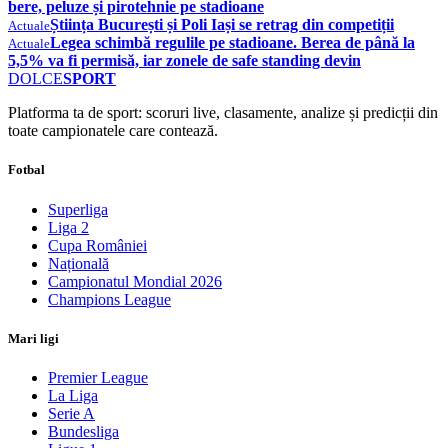
bere, peluze și pirotehnie pe stadioane
Știința București și Poli Iași se retrag din competiții
Actuale
Legea schimbă regulile pe stadioane. Berea de până la
Actuale
5,5% va fi permisă, iar zonele de safe standing devin
DOLCE
SPORT
Platforma ta de sport: scoruri live, clasamente, analize și predicții din
toate campionatele care contează.
Fotbal
Superliga
Liga 2
Cupa României
Națională
Campionatul Mondial 2026
Champions League
Mari ligi
Premier League
La Liga
Serie A
Bundesliga