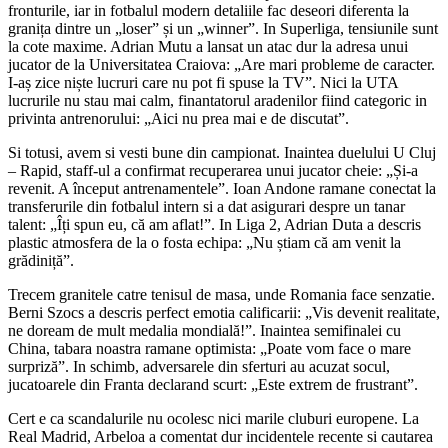
fronturile, iar in fotbalul modern detaliile fac deseori diferenta la
granița dintre un „loser” și un „winner”. In Superliga, tensiunile sunt
la cote maxime. Adrian Mutu a lansat un atac dur la adresa unui
jucator de la Universitatea Craiova: „Are mari probleme de caracter.
I-aș zice niște lucruri care nu pot fi spuse la TV”. Nici la UTA
lucrurile nu stau mai calm, finantatorul aradenilor fiind categoric in
privinta antrenorului: „Aici nu prea mai e de discutat”.
Si totusi, avem si vesti bune din campionat. Inaintea duelului U Cluj
– Rapid, staff-ul a confirmat recuperarea unui jucator cheie: „Și-a
revenit. A început antrenamentele”. Ioan Andone ramane conectat la
transferurile din fotbalul intern si a dat asigurari despre un tanar
talent: „Îți spun eu, că am aflat!”. In Liga 2, Adrian Duta a descris
plastic atmosfera de la o fosta echipa: „Nu știam că am venit la
grădiniță”.
Trecem granitele catre tenisul de masa, unde Romania face senzatie.
Berni Szocs a descris perfect emotia calificarii: „Vis devenit realitate,
ne doream de mult medalia mondială!”. Inaintea semifinalei cu
China, tabara noastra ramane optimista: „Poate vom face o mare
surpriză”. In schimb, adversarele din sferturi au acuzat socul,
jucatoarele din Franta declarand scurt: „Este extrem de frustrant”.
Cert e ca scandalurile nu ocolesc nici marile cluburi europene. La
Real Madrid, Arbeloa a comentat dur incidentele recente si cautarea