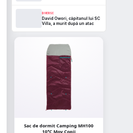
calificarea în sferturile Cupei
Braziliei
DIVERSE
David Owori, căpitanul lui SC
Villa, a murit după un atac
Sac de dormit Camping MH100
10°C Mov Copii