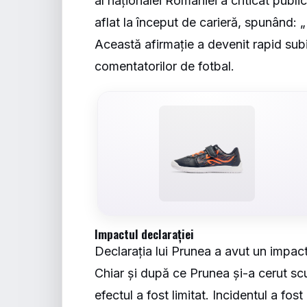
al naționalei României a criticat publi
aflat la început de carieră, spunând: „
Această afirmație a devenit rapid subiec
comentatorilor de fotbal.
Impactul declarației
Declarația lui Prunea a avut un impac
Chiar și după ce Prunea și-a cerut scuz
efectul a fost limitat. Incidentul a fo