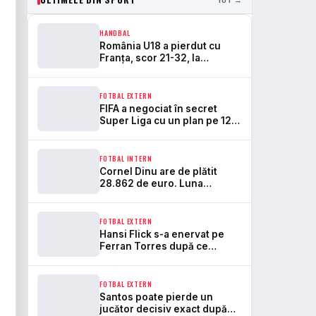
HANDBAL
România U18 a pierdut cu
Franța, scor 21-32, la
Campionatul Mondial
FOTBAL EXTERN
FIFA a negociat în secret
Super Liga cu un plan pe 12
ani
FOTBAL INTERN
Cornel Dinu are de plătit
28.862 de euro. Luna
aceasta i se rețin 3.500 de lei
din pensie
FOTBAL EXTERN
Hansi Flick s-a enervat pe
Ferran Torres după ce
atacantul Barcelonei a forțat
public noul contract
FOTBAL EXTERN
Santos poate pierde un
jucător decisiv exact după