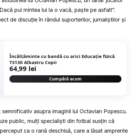
c atitudinea lui Octavian Popescu, un tânăr jucător
Dacă pui mintea lui la o vacă, paște pe asfalt”.
t de discuție în rândul suporterilor, jurnaliștilor și
Încălțăminte cu bandă cu arici Educație fizică
TS130 Albastru Copii
64,99 lei
Cumpără acum
t semnificativ asupra imaginii lui Octavian Popescu.
e public, mulți specialiști din fotbal susțin că
st perceput ca o rană deschisă, care a lăsat amprente