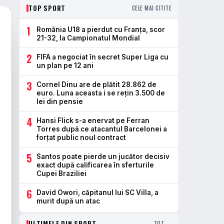
TOP SPORT
CELE MAI CITITE
1
România U18 a pierdut cu Franța, scor
21-32, la Campionatul Mondial
2
FIFA a negociat în secret Super Liga cu
un plan pe 12 ani
3
Cornel Dinu are de plătit 28.862 de
euro. Luna aceasta i se rețin 3.500 de
lei din pensie
4
Hansi Flick s-a enervat pe Ferran
Torres după ce atacantul Barcelonei a
forțat public noul contract
5
Santos poate pierde un jucător decisiv
exact după calificarea în sferturile
Cupei Braziliei
6
David Owori, căpitanul lui SC Villa, a
murit după un atac
ULTIMELE DIN SPORT
TOT →