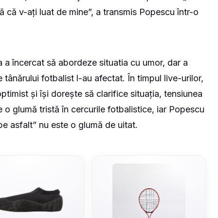
că v-ați luat de mine”, a transmis Popescu într-o
a a încercat să abordeze situatia cu umor, dar a
ânărului fotbalist l-au afectat. În timpul live-urilor,
optimist și își dorește să clarifice situația, tensiunea
o glumă tristă în cercurile fotbalistice, iar Popescu
e asfalt” nu este o glumă de uitat.