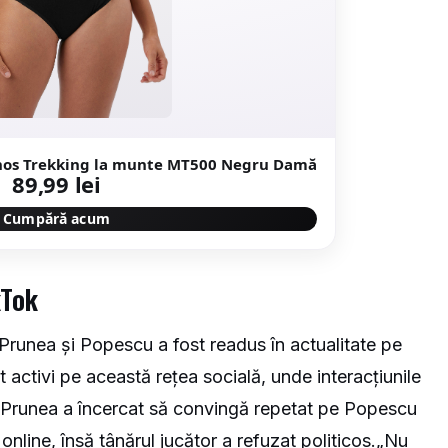
inos Trekking la munte MT500 Negru Damă
89,99 lei
Cumpără acum
kTok
e Prunea și Popescu a fost readus în actualitate pe
activi pe această rețea socială, unde interacțiunile
rin Prunea a încercat să convingă repetat pe Popescu
online, însă tânărul jucător a refuzat politicos.„Nu