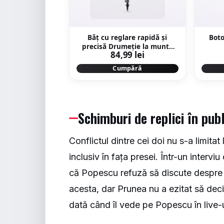
Băț cu reglare rapidă și
Boto
precisă Drumeție la munte
84,99 lei
MT500 Gri
Cumpără
Schimburi de replici în publ
Conflictul dintre cei doi nu s-a limitat
inclusiv în fața presei. Într-un interv
că Popescu refuză să discute despre 
acesta, dar Prunea nu a ezitat să deci
dată când îl vede pe Popescu în live-u