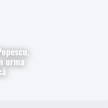
 Popescu,
în urma
că