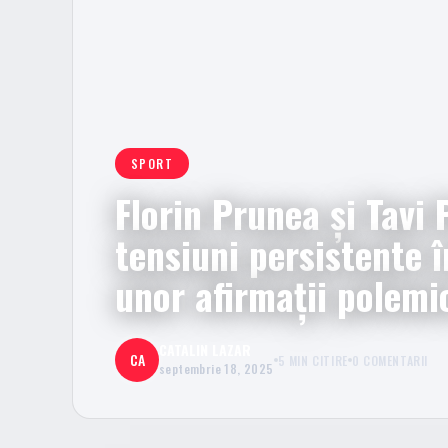
SPORT
Florin Prunea și Tavi
tensiuni persistente 
unor afirmații polemi
CATALIN LAZAR
CA
5 MIN CITIRE
0 COMENTARII
septembrie 18, 2025