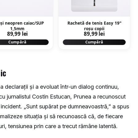
și neopren caiac/SUP
Rachetă de tenis Easy 19"
1,5mm
roșu copii
89,99 lei
89,99 lei
Cumpără
Cumpără
ic
 la declarații și a evoluat într-un dialog continuu,
iu cu jurnalistul Costin Estucan, Prunea a recunoscut
incident. „Sunt supărat pe dumneavoastră,” a spus
malizeze situația și să recunoască că, de fiecare
ri, tensiunea prin care a trecut rămâne latentă.