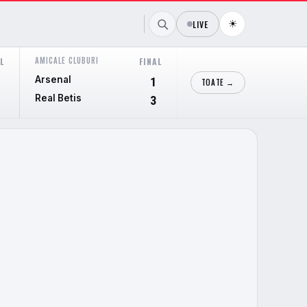
☀
LIVE
AMICALE CLUBURI
AMICALE CLUBURI
L
FINAL
FI
Arsenal
Cieza
1
TOATE →
Real Betis
Real Murcia
3