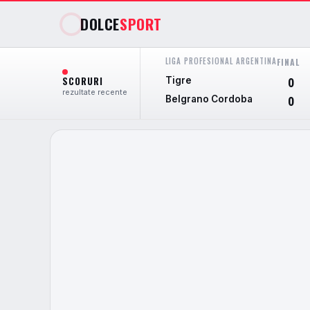
DOLCE
SPORT
LIGA PROFESIONAL ARGENTINA
FINAL
SCORURI
Tigre
0
rezultate recente
Belgrano Cordoba
0