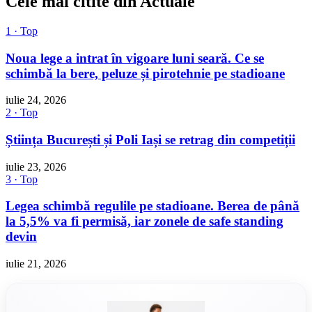
Cele mai citite din Actuale
1 · Top
Noua lege a intrat în vigoare luni seară. Ce se
schimbă la bere, peluze și pirotehnie pe stadioane
iulie 24, 2026
2 · Top
Știința București și Poli Iași se retrag din competiții
iulie 23, 2026
3 · Top
Legea schimbă regulile pe stadioane. Berea de până
la 5,5% va fi permisă, iar zonele de safe standing
devin
iulie 21, 2026