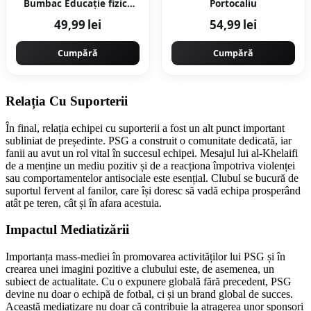
Bumbac Educație fizică
Portocaliu
100 Gri închis Băieți
49,99 lei
54,99 lei
Cumpără
Cumpără
Relația Cu Suporterii
În final, relația echipei cu suporterii a fost un alt punct important
subliniat de președinte. PSG a construit o comunitate dedicată, iar
fanii au avut un rol vital în succesul echipei. Mesajul lui al-Khelaifi
de a menține un mediu pozitiv și de a reacționa împotriva violenței
sau comportamentelor antisociale este esențial. Clubul se bucură de
suportul fervent al fanilor, care își doresc să vadă echipa prosperând
atât pe teren, cât și în afara acestuia.
Impactul Mediatizării
Importanța mass-mediei în promovarea activităților lui PSG și în
crearea unei imagini pozitive a clubului este, de asemenea, un
subiect de actualitate. Cu o expunere globală fără precedent, PSG
devine nu doar o echipă de fotbal, ci și un brand global de succes.
Această mediatizare nu doar că contribuie la atragerea unor sponsori