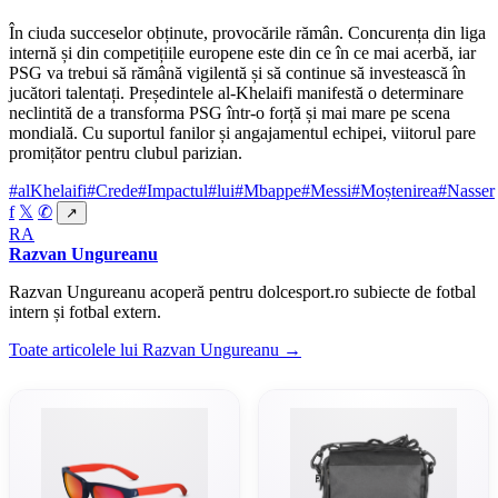
În ciuda succeselor obținute, provocările rămân. Concurența din liga
internă și din competițiile europene este din ce în ce mai acerbă, iar
PSG va trebui să rămână vigilentă și să continue să investească în
jucători talentați. Președintele al-Khelaifi manifestă o determinare
neclintită de a transforma PSG într-o forță și mai mare pe scena
mondială. Cu suportul fanilor și angajamentul echipei, viitorul pare
promițător pentru clubul parizian.
#alKhelaifi
#Crede
#Impactul
#lui
#Mbappe
#Messi
#Moștenirea
#Nasser
f
𝕏
✆
↗
RA
Razvan Ungureanu
Razvan Ungureanu acoperă pentru dolcesport.ro subiecte de fotbal
intern și fotbal extern.
Toate articolele lui Razvan Ungureanu →