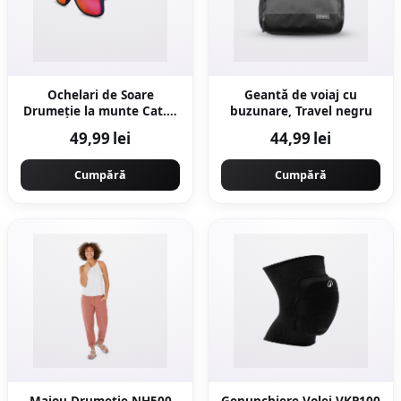
Ochelari de Soare
Geantă de voiaj cu
Drumeție la munte Cat. 3
buzunare, Travel negru
MH T140 Mov Copii peste
49,99 lei
44,99 lei
10 ani
Cumpără
Cumpără
Maiou Drumeție NH500
Genunchiere Volei VKP100