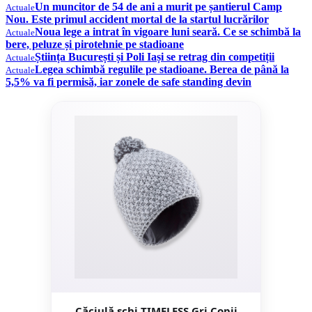
Un muncitor de 54 de ani a murit pe șantierul Camp
Actuale
Nou. Este primul accident mortal de la startul lucrărilor
Noua lege a intrat în vigoare luni seară. Ce se schimbă la
Actuale
bere, peluze și pirotehnie pe stadioane
Știința București și Poli Iași se retrag din competiții
Actuale
Legea schimbă regulile pe stadioane. Berea de până la
Actuale
5,5% va fi permisă, iar zonele de safe standing devin
Căciulă schi TIMELESS Gri Copii