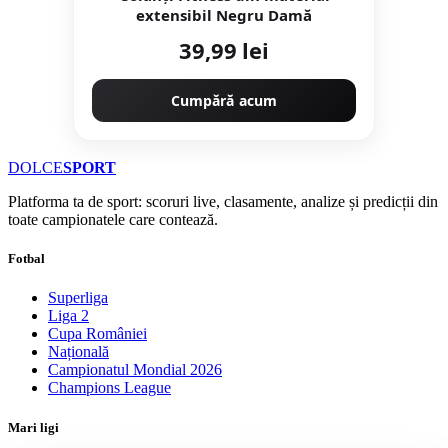
extensibil Negru Damă
39,99 lei
Cumpără acum
DOLCE
SPORT
Platforma ta de sport: scoruri live, clasamente, analize și predicții din
toate campionatele care contează.
Fotbal
Superliga
Liga 2
Cupa României
Națională
Campionatul Mondial 2026
Champions League
Mari ligi