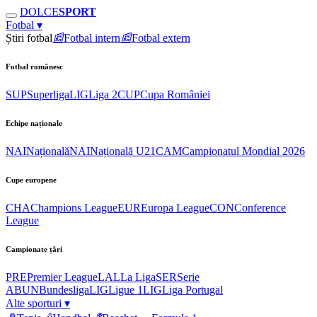
DOLCE
SPORT
Fotbal
▾
Știri fotbal
📰
Fotbal intern
📰
Fotbal extern
Fotbal românesc
SUP
Superliga
LIG
Liga 2
CUP
Cupa României
Echipe naționale
NAI
Națională
NAI
Națională U21
CAM
Campionatul Mondial 2026
Cupe europene
CHA
Champions League
EUR
Europa League
CON
Conference
League
Campionate țări
PRE
Premier League
LAL
La Liga
SER
Serie
A
BUN
Bundesliga
LIG
Ligue 1
LIG
Liga Portugal
Alte sporturi
▾