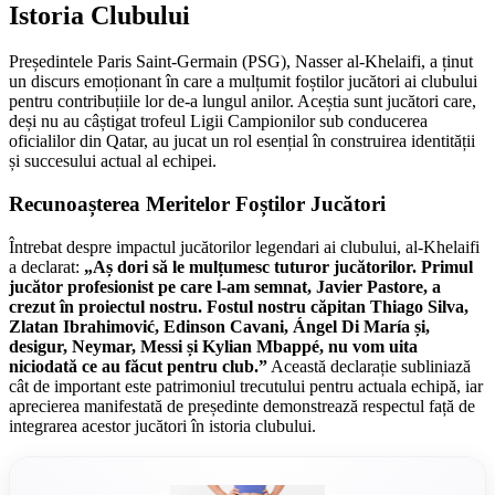
Istoria Clubului
Președintele Paris Saint-Germain (PSG), Nasser al-Khelaifi, a ținut
un discurs emoționant în care a mulțumit foștilor jucători ai clubului
pentru contribuțiile lor de-a lungul anilor. Aceștia sunt jucători care,
deși nu au câștigat trofeul Ligii Campionilor sub conducerea
oficialilor din Qatar, au jucat un rol esențial în construirea identității
și succesului actual al echipei.
Recunoașterea Meritelor Foștilor Jucători
Întrebat despre impactul jucătorilor legendari ai clubului, al-Khelaifi
a declarat:
„Aș dori să le mulțumesc tuturor jucătorilor. Primul
jucător profesionist pe care l-am semnat, Javier Pastore, a
crezut în proiectul nostru. Fostul nostru căpitan Thiago Silva,
Zlatan Ibrahimović, Edinson Cavani, Ángel Di María și,
desigur, Neymar, Messi și Kylian Mbappé, nu vom uita
niciodată ce au făcut pentru club.”
Această declarație subliniază
cât de important este patrimoniul trecutului pentru actuala echipă, iar
aprecierea manifestată de președinte demonstrează respectul față de
integrarea acestor jucători în istoria clubului.