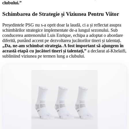
clubului.”
Schimbarea de Strategie și Viziunea Pentru Viitor
Președintele PSG nu s-a oprit doar la laudă, ci a și reflectat asupra
schimbărilor strategice implementate de-a lungul sezonului. Sub
conducerea antrenorului Luis Enrique, echipa a adoptat o abordare
diferită, punând accent pe dezvoltarea jucătorilor tineri și talentați.
„Da, ne-am schimbat strategia. A fost important să ajungem în
această etapă cu jucători tineri și talentați,”
a declarat al-Khelaifi,
subliniind viziunea pe termen lung a clubului.