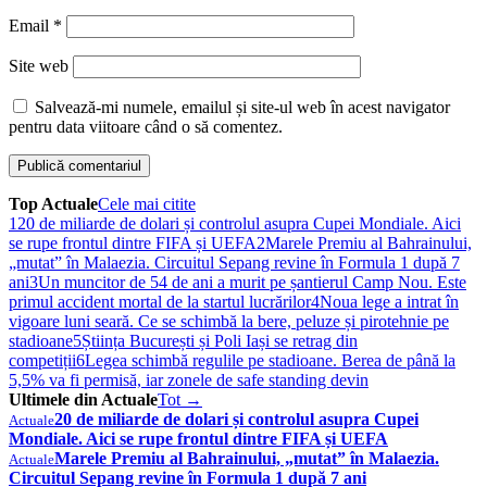
Email
*
Site web
Salvează-mi numele, emailul și site-ul web în acest navigator
pentru data viitoare când o să comentez.
Top Actuale
Cele mai citite
1
20 de miliarde de dolari și controlul asupra Cupei Mondiale. Aici
se rupe frontul dintre FIFA și UEFA
2
Marele Premiu al Bahrainului,
„mutat” în Malaezia. Circuitul Sepang revine în Formula 1 după 7
ani
3
Un muncitor de 54 de ani a murit pe șantierul Camp Nou. Este
primul accident mortal de la startul lucrărilor
4
Noua lege a intrat în
vigoare luni seară. Ce se schimbă la bere, peluze și pirotehnie pe
stadioane
5
Știința București și Poli Iași se retrag din
competiții
6
Legea schimbă regulile pe stadioane. Berea de până la
5,5% va fi permisă, iar zonele de safe standing devin
Ultimele din Actuale
Tot →
20 de miliarde de dolari și controlul asupra Cupei
Actuale
Mondiale. Aici se rupe frontul dintre FIFA și UEFA
Marele Premiu al Bahrainului, „mutat” în Malaezia.
Actuale
Circuitul Sepang revine în Formula 1 după 7 ani