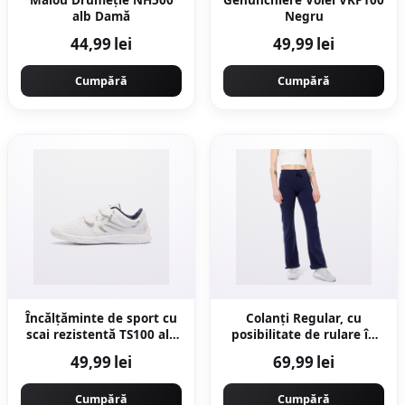
alb Damă
Negru
44,99 lei
49,99 lei
Cumpără
Cumpără
Încălțăminte de sport cu
Colanţi Regular, cu
scai rezistentă TS100 alb
posibilitate de rulare în
Copii
partea de jos Fitness
49,99 lei
69,99 lei
Damă
Cumpără
Cumpără