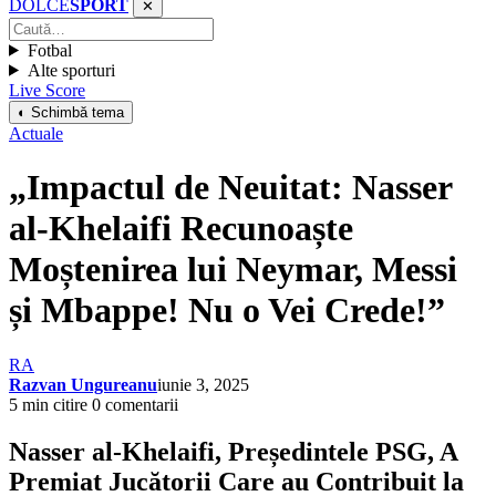
DOLCE
SPORT
✕
Fotbal
Alte sporturi
Live Score
◐ Schimbă tema
Actuale
„Impactul de Neuitat: Nasser
al-Khelaifi Recunoaște
Moștenirea lui Neymar, Messi
și Mbappe! Nu o Vei Crede!”
RA
Razvan Ungureanu
iunie 3, 2025
5 min citire
0 comentarii
Nasser al-Khelaifi, Președintele PSG, A
Premiat Jucătorii Care au Contribuit la