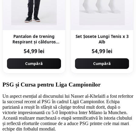
Pantalon de trening
Set Șosete Lungi Tenis x 3
Respirant și călduros
Alb
Educație fizică Negru
54,99 lei
54,99 lei
Copii
Cumpără
Cumpără
PSG și Cursa pentru Liga Campionilor
Un aspect esențial al discursului lui Nasser al-Khelaifi a fost referitor
la succesul recent al PSG în cadrul Ligii Campionilor. Echipa
pariziană a reușit în sfârșit să câștige trofeul mult dorit, după o
victorie impresionantă cu 5-0 împotriva Inter Milano la Munchen.
Această realizare marchează o etapă semnificativă în istoria clubului
și reflectă eforturile continue de a aduce PSG printre cele mai mari
echipe din fotbalul mondial.