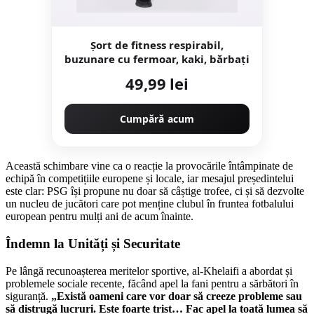
Șort de fitness respirabil,
buzunare cu fermoar, kaki, bărbați
49,99 lei
Cumpără acum
Această schimbare vine ca o reacție la provocările întâmpinate de
echipă în competițiile europene și locale, iar mesajul președintelui
este clar: PSG își propune nu doar să câștige trofee, ci și să dezvolte
un nucleu de jucători care pot menține clubul în fruntea fotbalului
european pentru mulți ani de acum înainte.
Îndemn la Unități și Securitate
Pe lângă recunoașterea meritelor sportive, al-Khelaifi a abordat și
problemele sociale recente, făcând apel la fani pentru a sărbători în
siguranță.
„Există oameni care vor doar să creeze probleme sau
să distrugă lucruri. Este foarte trist… Fac apel la toată lumea să