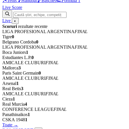
🎾
Tenis
🤾
Handbal
🏀
Baschet
🏎
Formula 1
Live Score
Live
◐
Scoruri
rezultate recente
LIGA PROFESIONAL ARGENTINA
FINAL
Tigre
0
Belgrano Cordoba
0
LIGA PROFESIONAL ARGENTINA
FINAL
Boca Juniors
1
Estudiantes L.P.
0
AMICALE CLUBURI
FINAL
Mallorca
3
Paris Saint Germain
0
AMICALE CLUBURI
FINAL
Arsenal
1
Real Betis
3
AMICALE CLUBURI
FINAL
Cieza
1
Real Murcia
4
CONFERENCE LEAGUE
FINAL
Panathinaikos
1
CSKA 1948
1
Toate →