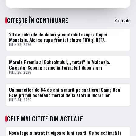
CITEȘTE ÎN CONTINUARE
Actuale
20 de miliarde de dolari și controlul asupra Cupei
ACTUALE
Mondiale. Aici se rupe frontul dintre FIFA și UEFA
IULIE 29, 2026
Marele Premiu al Bahrainului, „mutat” în Malaezia.
ACTUALE
Circuitul Sepang revine în Formula 1 după 7 ani
IULIE 25, 2026
Un muncitor de 54 de ani a murit pe șantierul Camp Nou.
ACTUALE
Este primul accident mortal de la startul lucrărilor
IULIE 24, 2026
CELE MAI CITITE DIN ACTUALE
Noua lege a intrat în vigoare luni seară. Ce se schimbă la
1 · TOP