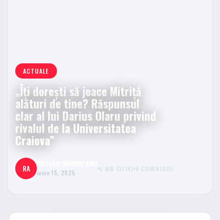
ACTUALE
„Îți dorești să joace Mitriță
alături de tine? Răspunsul
clar al lui Darius Olaru privind
rivalul de la Universitatea
Craiova”
RAZVAN UNGUREANU
RA
6 MIN CITIRE
0 COMENTARII
iunie 15, 2025