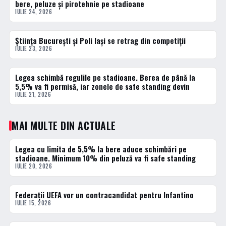
bere, peluze și pirotehnie pe stadioane
IULIE 24, 2026
Știința București și Poli Iași se retrag din competiții
2 · TOP
IULIE 23, 2026
Legea schimbă regulile pe stadioane. Berea de până la
3 · TOP
5,5% va fi permisă, iar zonele de safe standing devin
IULIE 21, 2026
MAI MULTE DIN ACTUALE
Legea cu limita de 5,5% la bere aduce schimbări pe
ACTUALE
stadioane. Minimum 10% din peluză va fi safe standing
IULIE 20, 2026
Federații UEFA vor un contracandidat pentru Infantino
ACTUALE
IULIE 15, 2026