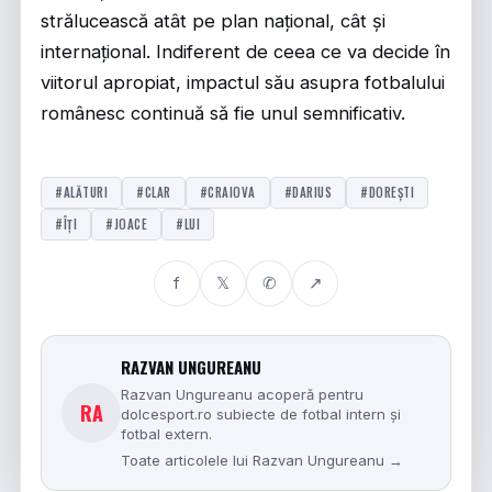
strălucească atât pe plan național, cât și
internațional. Indiferent de ceea ce va decide în
viitorul apropiat, impactul său asupra fotbalului
românesc continuă să fie unul semnificativ.
#ALĂTURI
#CLAR
#CRAIOVA
#DARIUS
#DOREȘTI
#ÎȚI
#JOACE
#LUI
f
𝕏
✆
↗
RAZVAN UNGUREANU
Razvan Ungureanu acoperă pentru
RA
dolcesport.ro subiecte de fotbal intern și
fotbal extern.
Toate articolele lui Razvan Ungureanu →