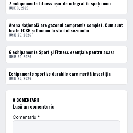
7 echipamente fitness ușor de integrat în spații mici
ACTUALE
IULIE 3, 2026
Arena Națională are gazonul compromis complet. Cum sunt
ACTUALE
lovite FCSB și Dinamo la startul sezonului
IUNIE 25, 2026
6 echipamente Sport și Fitness esențiale pentru acasă
ACTUALE
IUNIE 20, 2026
Echipamente sportive durabile care merită investiția
ACTUALE
IUNIE 20, 2026
0 COMENTARII
Lasă un comentariu
Comentariu
*