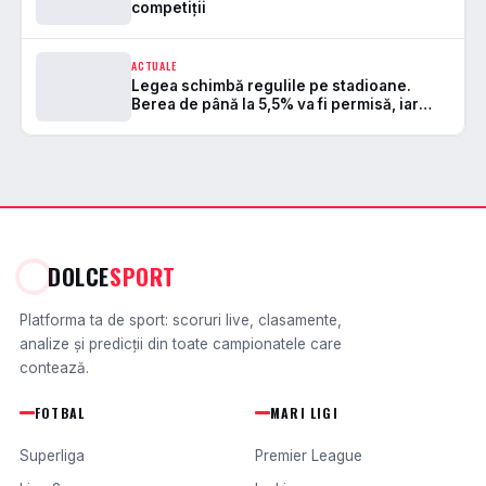
competiții
ACTUALE
Legea schimbă regulile pe stadioane.
Berea de până la 5,5% va fi permisă, iar
zonele de safe standing devin
DOLCE
SPORT
Platforma ta de sport: scoruri live, clasamente,
analize și predicții din toate campionatele care
contează.
FOTBAL
MARI LIGI
Superliga
Premier League