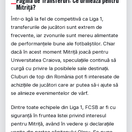
Pagina de Transferuri: Ce urmează pentru
Mitriță?
Într-o ligă la fel de competitivă ca Liga 1,
transferurile de jucători sunt extrem de
frecvente, iar zvonurile sunt mereu alimentate
de performanțele bune ale fotbaliștilor. Chiar
dacă în acest moment Mitriță joacă pentru
Universitatea Craiova, speculațiile continuă să
curgă cu privire la posibilele sale destinații.
Cluburi de top din România pot fi interesate de
achizițiile de jucători care ar putea să-i ajute să
se alinieze evenimentelor de vârf.
Dintre toate echipele din Liga 1, FCSB ar fi cu
siguranță în fruntea listei privind interesul
pentru Mitriță, având în vedere și declarațiile
venite din partea căpitanului Olaru. Se pune