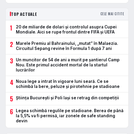
TOP ACTUALE
CELE MAI CITITE
1
20 de miliarde de dolari și controlul asupra Cupei
Mondiale. Aici se rupe frontul dintre FIFA și UEFA
2
Marele Premiu al Bahrainului, „mutat” în Malaezia.
Circuitul Sepang revine în Formula 1 după 7 ani
3
Un muncitor de 54 de ani a murit pe șantierul Camp
Nou. Este primul accident mortal de la startul
lucrărilor
4
Noua lege a intrat în vigoare luni seară. Ce se
schimbă la bere, peluze și pirotehnie pe stadioane
5
Știința București și Poli Iași se retrag din competiții
6
Legea schimbă regulile pe stadioane. Berea de până
la 5,5% va fi permisă, iar zonele de safe standing
devin