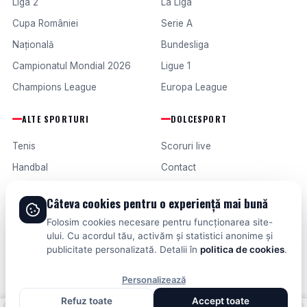
Liga 2
La Liga
Cupa României
Serie A
Națională
Bundesliga
Campionatul Mondial 2026
Ligue 1
Champions League
Europa League
ALTE SPORTURI
DOLCESPORT
Tenis
Scoruri live
Handbal
Contact
Baschet
Publicitate
Câteva cookies pentru o experiență mai bună
Formula 1
Termeni și condiții
Folosim cookies necesare pentru funcționarea site-
Fotbal intern
ului. Cu acordul tău, activăm și statistici anonime și
publicitate personalizată. Detalii în
politica de cookies
.
Fotbal extern
Personalizează
Refuz toate
Accept toate