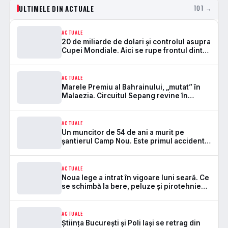
ULTIMELE DIN ACTUALE
TOT →
ACTUALE
20 de miliarde de dolari și controlul asupra
Cupei Mondiale. Aici se rupe frontul dintre
FIFA și UEFA
ACTUALE
Marele Premiu al Bahrainului, „mutat” în
Malaezia. Circuitul Sepang revine în
Formula 1 după 7 ani
ACTUALE
Un muncitor de 54 de ani a murit pe
șantierul Camp Nou. Este primul accident
mortal de la startul lucrărilor
ACTUALE
Noua lege a intrat în vigoare luni seară. Ce
se schimbă la bere, peluze și pirotehnie
pe stadioane
ACTUALE
Știința București și Poli Iași se retrag din