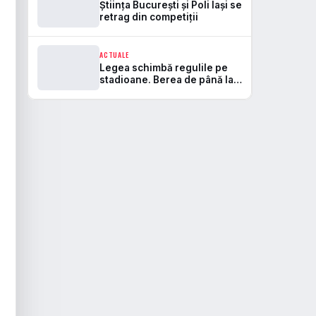
Știința București și Poli Iași se
retrag din competiții
ACTUALE
Legea schimbă regulile pe
stadioane. Berea de până la
5,5% va fi permisă, iar zonele
de safe standing devin