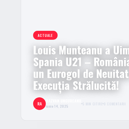
ACTUALE
Louis Munteanu a Uimi
Spania U21 – Români
un Eurogol de Neuitat
Execuția Strălucită!
RAZVAN UNGUREANU
RA
5 MIN CITIRE
0 COMENTARII
iunie 14, 2025