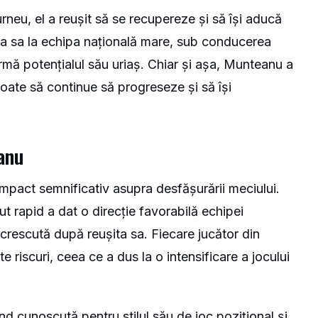
turneu, el a reușit să se recupereze și să își aducă
rea sa la echipa națională mare, sub conducerea
rmă potențialul său uriaș. Chiar și așa, Munteanu a
oate să continue să progreseze și să își
anu
mpact semnificativ asupra desfășurării meciului.
t rapid a dat o direcție favorabilă echipei
crescută după reușita sa. Fiecare jucător din
 riscuri, ceea ce a dus la o intensificare a jocului
nd cunoscută pentru stilul său de joc pozițional și