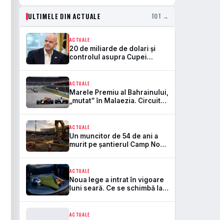
ULTIMELE DIN ACTUALE
TOT →
ACTUALE
20 de miliarde de dolari și
controlul asupra Cupei
Mondiale. Aici se rupe
frontul dintre FIFA și UEFA
ACTUALE
Marele Premiu al Bahrainului,
„mutat” în Malaezia. Circuitul
Sepang revine în Formula 1
după 7 ani
ACTUALE
Un muncitor de 54 de ani a
murit pe șantierul Camp Nou.
Este primul accident mortal
de la startul lucrărilor
ACTUALE
Noua lege a intrat în vigoare
luni seară. Ce se schimbă la
bere, peluze și pirotehnie pe
stadioane
ACTUALE