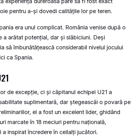
tă experiență dureroasă pare să fi fost exact
ie pentru a-și dovedi calitățile lor pe teren.
 Spania era unul complicat. România venise după o
 a arătat potențial, dar și slăbiciuni. Deși
uia să îmbunătățească considerabil nivelul jocului
ici ca Spania.
U21
r de excepție, ci și căpitanul echipei U21 a
sabilitate suplimentară, dar ștegeascăi o povară pe
eliminariilor, el a fost un excelent lider, ghidând
uri marcate în 18 meciuri pentru națională,
inspirat încredere în ceilalți jucători.