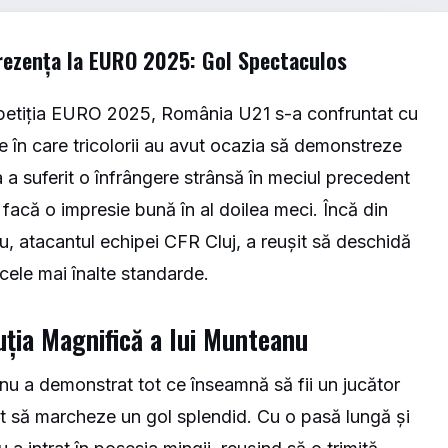
rezența la EURO 2025: Gol Spectaculos
mpetiția EURO 2025, România U21 s-a confruntat cu
re în care tricolorii au avut ocazia să demonstreze
a a suferit o înfrângere strânsă în meciul precedent
ă facă o impresie bună în al doilea meci. Încă din
nu, atacantul echipei CFR Cluj, a reușit să deschidă
 cele mai înalte standarde.
uția Magnifică a lui Munteanu
anu a demonstrat tot ce înseamnă să fii un jucător
t să marcheze un gol splendid. Cu o pasă lungă și