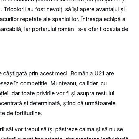
Tricolorii au fost nevoiți să își apere avantajul și
curilor repetate ale spaniolilor. Întreaga echipă a
rcabilă, iar portarului român i s-a oferit ocazia de
sine câștigată prin acest meci, România U21 are
seze în competiție. Munteanu, ca lider, cu
ei, dar toate privirile vor fi și asupra restului
centrată și determinată, ștind că următoarele
te de fortitudine.
 săi vor trebui să își păstreze calma și să nu se