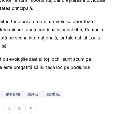
Victoriile sunt importante, dar creșterea individuală
tatea principală.
iitor, tricolorii au toate motivele să abordeze
determinare. dacă continuă în acest ritm, România
ă pe scena internațională, iar talentul lui Louis
 săi.
u evoluțiile sale și toți ochii sunt acum pe
e este pregătită să își facă loc pe podiumul
#MUNTEANU
#NEUITAT
#ROMÂNIA
𝕏
✆
↗