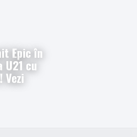
t Epic în
a U21 cu
! Vezi