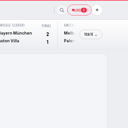
☀
LIVE
2
AMICALE CLUBURI
AMICALE CLUBURI
FINAL
FINAL
Bayern München
Melbourne City
2
0
TOATE →
Aston Villa
Palermo
1
2