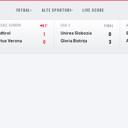
FOTBAL
ALTE SPORTURI
LIVE SCORE
▾
▾
ICALE CLUBURI
LIGA 2
87'
FINAL
dtirol
Unirea Slobozia
1
0
rtus Verona
Gloria Bistriţa
0
3