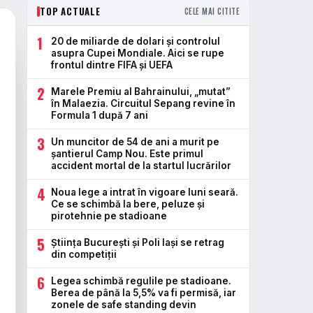
TOP ACTUALE
CELE MAI CITITE
1
20 de miliarde de dolari și controlul
asupra Cupei Mondiale. Aici se rupe
frontul dintre FIFA și UEFA
2
Marele Premiu al Bahrainului, „mutat”
în Malaezia. Circuitul Sepang revine în
Formula 1 după 7 ani
3
Un muncitor de 54 de ani a murit pe
șantierul Camp Nou. Este primul
accident mortal de la startul lucrărilor
4
Noua lege a intrat în vigoare luni seară.
Ce se schimbă la bere, peluze și
pirotehnie pe stadioane
5
Știința București și Poli Iași se retrag
din competiții
6
Legea schimbă regulile pe stadioane.
Berea de până la 5,5% va fi permisă, iar
zonele de safe standing devin