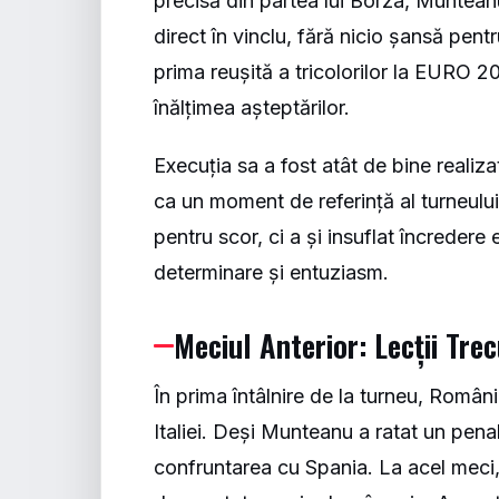
precisă din partea lui Borza, Munteanu 
direct în vinclu, fără nicio șansă pent
prima reușită a tricolorilor la EURO 
înălțimea așteptărilor.
Execuția sa a fost atât de bine realiz
ca un moment de referință al turneului
pentru scor, ci a și insuflat încredere
determinare și entuziasm.
Meciul Anterior: Lecții Tr
În prima întâlnire de la turneu, Român
Italiei. Deși Munteanu a ratat un penal
confruntarea cu Spania. La acel meci, 