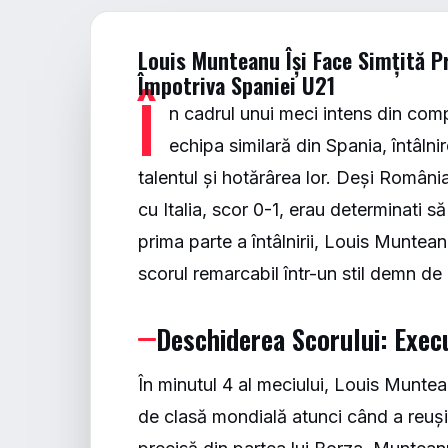
Louis Munteanu Își Face Simțită P
Împotriva Spaniei U21
Î
n cadrul unui meci intens din co
echipa similară din Spania, întâlni
talentul și hotărârea lor. Deși Români
cu Italia, scor 0-1, erau determinati s
prima parte a întâlnirii, Louis Muntea
scorul remarcabil într-un stil demn de
Deschiderea Scorului: Exec
În minutul 4 al meciului, Louis Munte
de clasă mondială atunci când a reuși