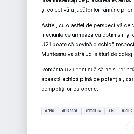
lase influențați de presiunea externă. 
și colectivă a jucătorilor rămâne priori
Astfel, cu o astfel de perspectivă de v
meciurile ce urmează cu optimism și 
U21 poate să devină o echipă respectat
Munteanu va străluci alături de colegii
România U21 continuă să ne surprindă c
această echipă plină de potențial, car
competițiilor europene.
#EPIC
#EUROGOL
#EXECUȚIA
#ÎN
#LOUIS
f