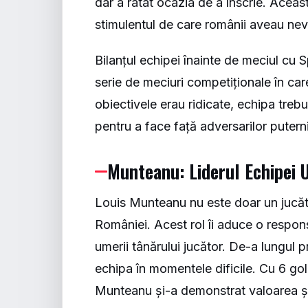
dar a ratat ocazia de a înscrie. Aceas
stimulentul de care românii aveau nevo
Bilanțul echipei înainte de meciul cu
serie de meciuri competiționale în care
obiectivele erau ridicate, echipa treb
pentru a face față adversarilor putern
Munteanu: Liderul Echipei 
Louis Munteanu nu este doar un jucăto
României. Acest rol îi aduce o respon
umerii tânărului jucător. De-a lungul pr
echipa în momentele dificile. Cu 6 gol
Munteanu și-a demonstrat valoarea și a 