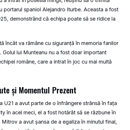
a intrat în posesia mingii, reușind să o trimită
ru portarul spaniol Alejandro Iturbe. Aceasta a fost
2025, demonstrând că echipa poate să se ridice la
ată încât va rămâne cu siguranță în memoria fanilor
. Golul lui Munteanu nu a fost doar important
 echipei române, care a intrat în joc cu mai multă
ecute și Momentul Prezent
ia U21 a avut parte de o înfrângere strânsă în fața
ty în acel meci, el a fost hotărât să se răzbune în
Mitrov a avut șansa de a egaliza în minutul final,