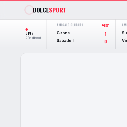
DOLCE
SPORT
AMICALE CLUBURI
AM
68'
LIVE
Girona
Su
1
2 în direct
Sabadell
Vi
0