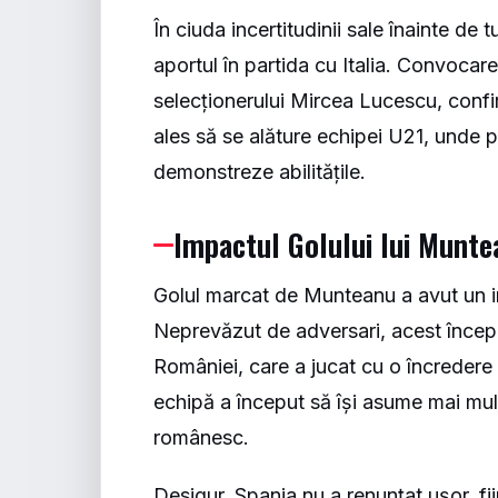
În ciuda incertitudinii sale înainte de 
aportul în partida cu Italia. Convoca
selecționerului Mircea Lucescu, confi
ales să se alăture echipei U21, unde p
demonstreze abilitățile.
Impactul Golului lui Munte
Golul marcat de Munteanu a avut un i
Neprevăzut de adversari, acest începu
României, care a jucat cu o încredere 
echipă a început să își asume mai multe
românesc.
Desigur, Spania nu a renunțat ușor, fii