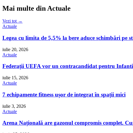
Mai multe din Actuale
Vezi tot →
Actuale
Legea cu limita de 5,5% la bere aduce schimbări pe 
iulie 20, 2026
Actuale
Federații UEFA vor un contracandidat pentru Infant
iulie 15, 2026
Actuale
7 echipamente fitness ușor de integrat în spații mici
iulie 3, 2026
Actuale
Arena Națională are gazonul compromis complet. Cum 