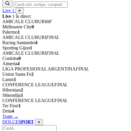
Live
1
☀
Live
1 în direct
AMICALE CLUBURI
68'
Melbourne City
0
Palermo
1
AMICALE CLUBURI
FINAL
Racing Santander
4
Sporting Gijon
1
AMICALE CLUBURI
FINAL
Cordoba
0
Almeria
4
LIGA PROFESIONAL ARGENTINA
FINAL
Union Santa Fe
2
Lanus
1
CONFERENCE LEAGUE
FINAL
Hibernian
2
Shkendija
1
CONFERENCE LEAGUE
FINAL
Tre Fiori
1
Drita
4
Toate →
DOLCE
SPORT
✕