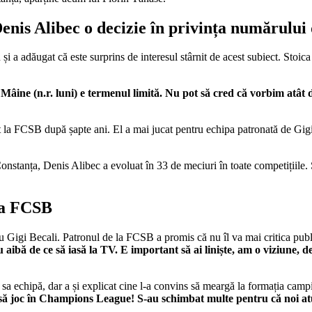
enis Alibec o decizie în privința numărului 
 a adăugat că este surprins de interesul stârnit de acest subiect. Stoica
âine (n.r. luni) e termenul limită. Nu pot să cred că vorbim atât
 la FCSB după șapte ani. El a mai jucat pentru echipa patronată de Gig
 Constanța, Denis Alibec a evoluat în 33 de meciuri în toate competițiile
 la FCSB
 Gigi Becali. Patronul de la FCSB a promis că nu îl va mai critica publ
u aibă de ce să iasă la TV. E important să ai liniște, am o viziune,
a sa echipă, dar a și explicat cine l-a convins să meargă la formația cam
ine să joc în Champions League! S-au schimbat multe pentru că noi