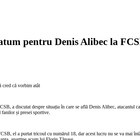
matum pentru Denis Alibec la FCS
CSB, a discutat despre situația în care se află Denis Alibec, atacantul c
 fanilor și presei sportive.
 FCSB, el a purtat tricoul cu numărul 18, dar acest lucru nu se va mai în
tanța, aparține acum lui Florin Tănase.