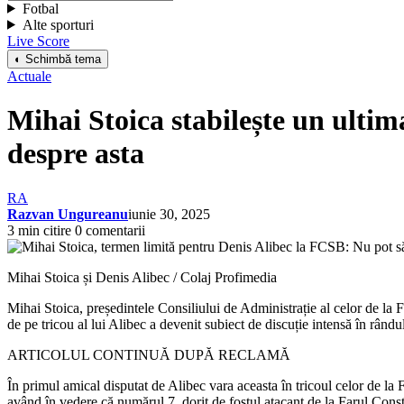
Fotbal
Alte sporturi
Live Score
◐ Schimbă tema
Actuale
Mihai Stoica stabilește un ulti
despre asta
RA
Razvan Ungureanu
iunie 30, 2025
3 min citire
0 comentarii
Mihai Stoica și Denis Alibec / Colaj Profimedia
Mihai Stoica, președintele Consiliului de Administrație al celor de la F
de pe tricou al lui Alibec a devenit subiect de discuție intensă în rândul
ARTICOLUL CONTINUĂ DUPĂ RECLAMĂ
În primul amical disputat de Alibec vara aceasta în tricoul celor de la
având în vedere că numărul 7, dorit de fostul atacant de la Farul Cons