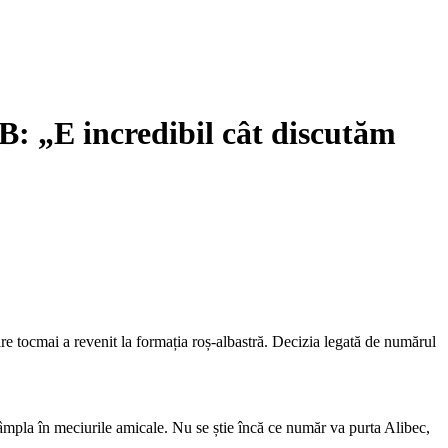
B: „E incredibil cât discutăm
are tocmai a revenit la formația roș-albastră. Decizia legată de numărul
tâmpla în meciurile amicale. Nu se știe încă ce număr va purta Alibec,