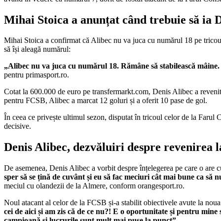
Mihai Stoica a anunțat când trebuie să ia D
Mihai Stoica a confirmat că Alibec nu va juca cu numărul 18 pe tricou și
să își aleagă numărul:
„Alibec nu va juca cu numărul 18. Rămâne să stabilească mâine. M
pentru primasport.ro.
Cotat la 600.000 de euro pe transfermarkt.com, Denis Alibec a revenit
pentru FCSB, Alibec a marcat 12 goluri și a oferit 10 pase de gol.
În ceea ce privește ultimul sezon, disputat în tricoul celor de la Farul
decisive.
Denis Alibec, dezvăluiri despre revenirea
De asemenea, Denis Alibec a vorbit despre înțelegerea pe care o are cu
sper să se țină de cuvânt și eu să fac meciuri cât mai bune ca să n
meciul cu olandezii de la Almere, conform orangesport.ro.
Noul atacant al celor de la FCSB și-a stabilit obiectivele avute la nou
cei de aici și am zis că de ce nu?! E o oportunitate și pentru m
campioană și lucrurile sunt mult mai puse la punct”
.