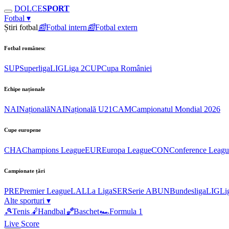
DOLCE
SPORT
Fotbal
▾
Știri fotbal
📰
Fotbal intern
📰
Fotbal extern
Fotbal românesc
SUP
Superliga
LIG
Liga 2
CUP
Cupa României
Echipe naționale
NAI
Națională
NAI
Națională U21
CAM
Campionatul Mondial 2026
Cupe europene
CHA
Champions League
EUR
Europa League
CON
Conference Leagu
Campionate țări
PRE
Premier League
LAL
La Liga
SER
Serie A
BUN
Bundesliga
LIG
Li
Alte sporturi
▾
🎾
Tenis
🤾
Handbal
🏀
Baschet
🏎
Formula 1
Live Score