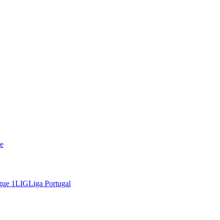
e
gue 1
LIG
Liga Portugal