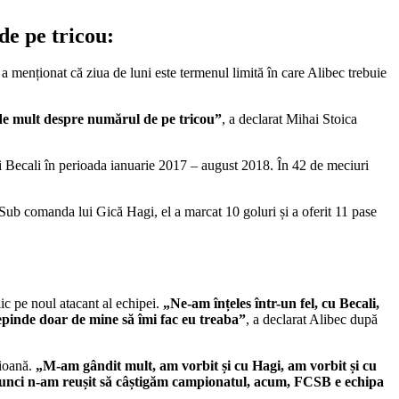
de pe tricou:
 a menționat că ziua de luni este termenul limită în care Alibec trebuie
 de mult despre numărul de pe tricou”
, a declarat Mihai Stoica
i Becali în perioada ianuarie 2017 – august 2018. În 42 de meciuri
. Sub comanda lui Gică Hagi, el a marcat 10 goluri și a oferit 11 pase
ic pe noul atacant al echipei.
„Ne-am înțeles într-un fel, cu Becali,
 depinde doar de mine să îmi fac eu treaba”
, a declarat Alibec după
pioană.
„M-am gândit mult, am vorbit și cu Hagi, am vorbit și cu
 atunci n-am reușit să câștigăm campionatul, acum, FCSB e echipa