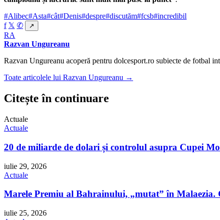
#Alibec
#Asta
#cât
#Denis
#despre
#discutăm
#fcsb
#incredibil
f
𝕏
✆
↗
RA
Razvan Ungureanu
Razvan Ungureanu acoperă pentru dolcesport.ro subiecte de fotbal inte
Toate articolele lui Razvan Ungureanu →
Citește în continuare
Actuale
Actuale
20 de miliarde de dolari și controlul asupra Cupei Mo
iulie 29, 2026
Actuale
Marele Premiu al Bahrainului, „mutat” în Malaezia. 
iulie 25, 2026