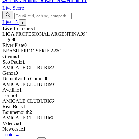
🎾
Tenis
🤾
Handbal
🏀
Baschet
🏎
Formula 1
Live Score
Live
15
◐
Live
15 în direct
LIGA PROFESIONAL ARGENTINA
30'
Tigre
0
River Plate
0
BRASILEIRãO SERIE A
66'
Gremio
1
Sao Paulo
1
AMICALE CLUBURI
82'
Genoa
0
Deportivo La Coruna
0
AMICALE CLUBURI
90'
Avellino
1
Torino
1
AMICALE CLUBURI
66'
Real Betis
1
Bournemouth
2
AMICALE CLUBURI
61'
Valencia
1
Newcastle
1
Toate →