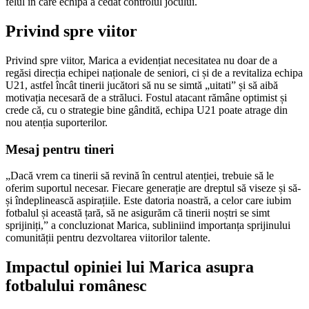
felul în care echipa a cedat controlul jocului.
Privind spre viitor
Privind spre viitor, Marica a evidențiat necesitatea nu doar de a
regăsi direcția echipei naționale de seniori, ci și de a revitaliza echipa
U21, astfel încât tinerii jucători să nu se simtă „uitati” și să aibă
motivația necesară de a străluci. Fostul atacant rămâne optimist și
crede că, cu o strategie bine gândită, echipa U21 poate atrage din
nou atenția suporterilor.
Mesaj pentru tineri
„Dacă vrem ca tinerii să revină în centrul atenției, trebuie să le
oferim suportul necesar. Fiecare generație are dreptul să viseze și să-
și îndeplinească aspirațiile. Este datoria noastră, a celor care iubim
fotbalul și această țară, să ne asigurăm că tinerii noștri se simt
sprijiniți,” a concluzionat Marica, subliniind importanța sprijinului
comunității pentru dezvoltarea viitorilor talente.
Impactul opiniei lui Marica asupra
fotbalului românesc