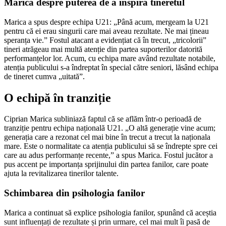
Marica despre puterea de a inspira tineretul
Marica a spus despre echipa U21: „Până acum, mergeam la U21
pentru că ei erau singurii care mai aveau rezultate. Ne mai țineau
speranța vie.” Fostul atacant a evidențiat că în trecut, „tricolorii”
tineri atrăgeau mai multă atenție din partea suporterilor datorită
performanțelor lor. Acum, cu echipa mare având rezultate notabile,
atenția publicului s-a îndreptat în special către seniori, lăsând echipa
de tineret cumva „uitată”.
O echipă în tranziție
Ciprian Marica subliniază faptul că se aflăm într-o perioadă de
tranziție pentru echipa națională U21. „O altă generație vine acum;
generația care a rezonat cel mai bine în trecut a trecut la naționala
mare. Este o normalitate ca atenția publicului să se îndrepte spre cei
care au adus performanțe recente,” a spus Marica. Fostul jucător a
pus accent pe importanța sprijinului din partea fanilor, care poate
ajuta la revitalizarea tinerilor talente.
Schimbarea din psihologia fanilor
Marica a continuat să explice psihologia fanilor, spunând că aceștia
sunt influențați de rezultate și prin urmare, cel mai mult îi pasă de