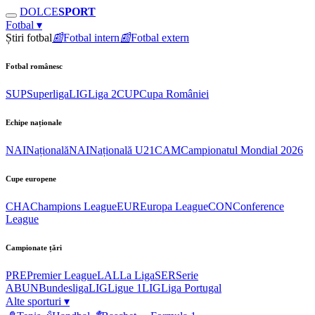
DOLCE
SPORT
Fotbal
▾
Știri fotbal
📰
Fotbal intern
📰
Fotbal extern
Fotbal românesc
SUP
Superliga
LIG
Liga 2
CUP
Cupa României
Echipe naționale
NAI
Națională
NAI
Națională U21
CAM
Campionatul Mondial 2026
Cupe europene
CHA
Champions League
EUR
Europa League
CON
Conference
League
Campionate țări
PRE
Premier League
LAL
La Liga
SER
Serie
A
BUN
Bundesliga
LIG
Ligue 1
LIG
Liga Portugal
Alte sporturi
▾