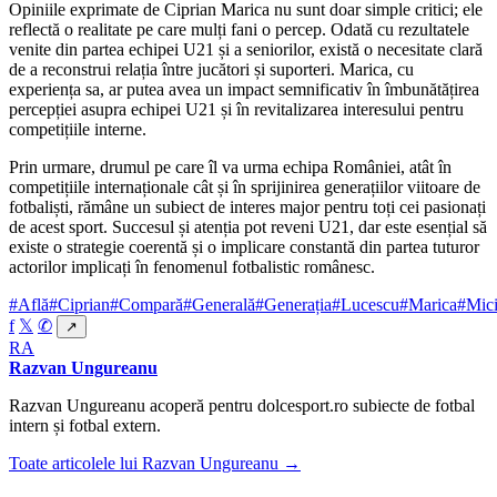
Opiniile exprimate de Ciprian Marica nu sunt doar simple critici; ele
reflectă o realitate pe care mulți fani o percep. Odată cu rezultatele
venite din partea echipei U21 și a seniorilor, există o necesitate clară
de a reconstrui relația între jucători și suporteri. Marica, cu
experiența sa, ar putea avea un impact semnificativ în îmbunătățirea
percepției asupra echipei U21 și în revitalizarea interesului pentru
competițiile interne.
Prin urmare, drumul pe care îl va urma echipa României, atât în
competițiile internaționale cât și în sprijinirea generațiilor viitoare de
fotbaliști, rămâne un subiect de interes major pentru toți cei pasionați
de acest sport. Succesul și atenția pot reveni U21, dar este esențial să
existe o strategie coerentă și o implicare constantă din partea tuturor
actorilor implicați în fenomenul fotbalistic românesc.
#Află
#Ciprian
#Compară
#Generală
#Generația
#Lucescu
#Marica
#Mic
f
𝕏
✆
↗
RA
Razvan Ungureanu
Razvan Ungureanu acoperă pentru dolcesport.ro subiecte de fotbal
intern și fotbal extern.
Toate articolele lui Razvan Ungureanu →