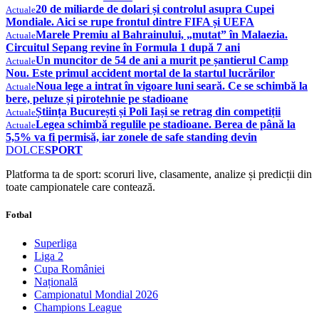
20 de miliarde de dolari și controlul asupra Cupei
Actuale
Mondiale. Aici se rupe frontul dintre FIFA și UEFA
Marele Premiu al Bahrainului, „mutat” în Malaezia.
Actuale
Circuitul Sepang revine în Formula 1 după 7 ani
Un muncitor de 54 de ani a murit pe șantierul Camp
Actuale
Nou. Este primul accident mortal de la startul lucrărilor
Noua lege a intrat în vigoare luni seară. Ce se schimbă la
Actuale
bere, peluze și pirotehnie pe stadioane
Știința București și Poli Iași se retrag din competiții
Actuale
Legea schimbă regulile pe stadioane. Berea de până la
Actuale
5,5% va fi permisă, iar zonele de safe standing devin
DOLCE
SPORT
Platforma ta de sport: scoruri live, clasamente, analize și predicții din
toate campionatele care contează.
Fotbal
Superliga
Liga 2
Cupa României
Națională
Campionatul Mondial 2026
Champions League