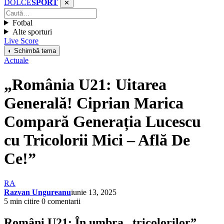
DOLCE
SPORT
✕
Fotbal
Alte sporturi
Live Score
◐ Schimbă tema
Actuale
„România U21: Uitarea
Generală! Ciprian Marica
Compară Generația Lucescu
cu Tricolorii Mici – Află De
Ce!”
RA
Razvan Ungureanu
iunie 13, 2025
5 min citire
0 comentarii
Români U21: În umbra „tricolorilor”