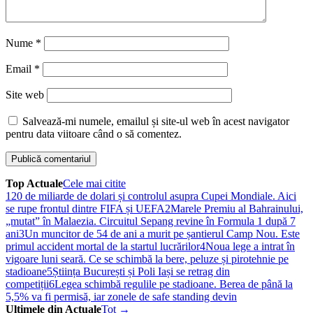
Nume
*
Email
*
Site web
Salvează-mi numele, emailul și site-ul web în acest navigator
pentru data viitoare când o să comentez.
Top Actuale
Cele mai citite
1
20 de miliarde de dolari și controlul asupra Cupei Mondiale. Aici
se rupe frontul dintre FIFA și UEFA
2
Marele Premiu al Bahrainului,
„mutat” în Malaezia. Circuitul Sepang revine în Formula 1 după 7
ani
3
Un muncitor de 54 de ani a murit pe șantierul Camp Nou. Este
primul accident mortal de la startul lucrărilor
4
Noua lege a intrat în
vigoare luni seară. Ce se schimbă la bere, peluze și pirotehnie pe
stadioane
5
Știința București și Poli Iași se retrag din
competiții
6
Legea schimbă regulile pe stadioane. Berea de până la
5,5% va fi permisă, iar zonele de safe standing devin
Ultimele din Actuale
Tot →