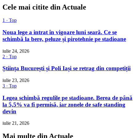
Cele mai citite din Actuale
1 · Top
Noua lege a intrat în vigoare luni seară. Ce se
schimbă la bere, peluze și pirotehnie pe stadioane
iulie 24, 2026
2 · Top
Știința București și Poli Iași se retrag din competiții
iulie 23, 2026
3 · Top
Legea schimbă regulile pe stadioane. Berea de până
la 5,5% va fi permisă, iar zonele de safe standing
devin
iulie 21, 2026
Mai multe din Actuale