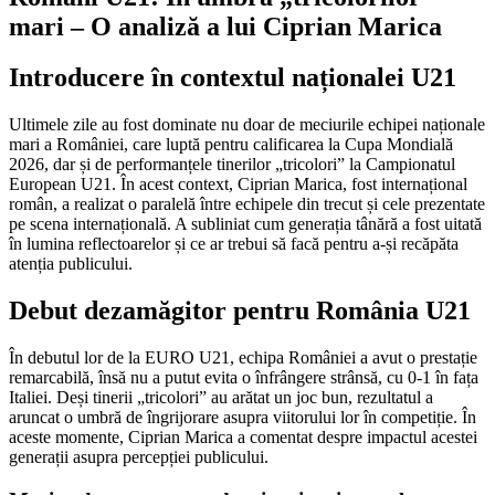
mari – O analiză a lui Ciprian Marica
Introducere în contextul naționalei U21
Ultimele zile au fost dominate nu doar de meciurile echipei naționale
mari a României, care luptă pentru calificarea la Cupa Mondială
2026, dar și de performanțele tinerilor „tricolori” la Campionatul
European U21. În acest context, Ciprian Marica, fost internațional
român, a realizat o paralelă între echipele din trecut și cele prezentate
pe scena internațională. A subliniat cum generația tânără a fost uitată
în lumina reflectoarelor și ce ar trebui să facă pentru a-și recăpăta
atenția publicului.
Debut dezamăgitor pentru România U21
În debutul lor de la EURO U21, echipa României a avut o prestație
remarcabilă, însă nu a putut evita o înfrângere strânsă, cu 0-1 în fața
Italiei. Deși tinerii „tricolori” au arătat un joc bun, rezultatul a
aruncat o umbră de îngrijorare asupra viitorului lor în competiție. În
aceste momente, Ciprian Marica a comentat despre impactul acestei
generații asupra percepției publicului.