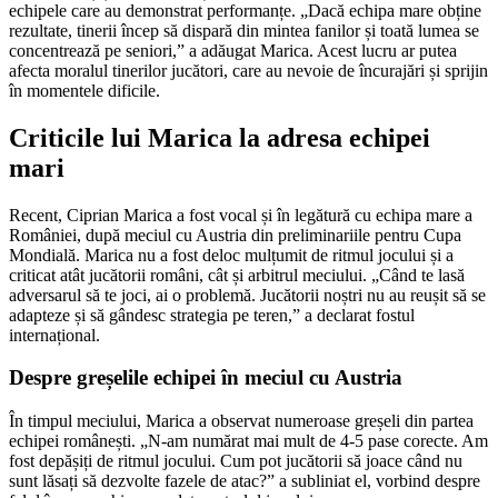
echipele care au demonstrat performanțe. „Dacă echipa mare obține
rezultate, tinerii încep să dispară din mintea fanilor și toată lumea se
concentrează pe seniori,” a adăugat Marica. Acest lucru ar putea
afecta moralul tinerilor jucători, care au nevoie de încurajări și sprijin
în momentele dificile.
Criticile lui Marica la adresa echipei
mari
Recent, Ciprian Marica a fost vocal și în legătură cu echipa mare a
României, după meciul cu Austria din preliminariile pentru Cupa
Mondială. Marica nu a fost deloc mulțumit de ritmul jocului și a
criticat atât jucătorii români, cât și arbitrul meciului. „Când te lasă
adversarul să te joci, ai o problemă. Jucătorii noștri nu au reușit să se
adapteze și să gândesc strategia pe teren,” a declarat fostul
internațional.
Despre greșelile echipei în meciul cu Austria
În timpul meciului, Marica a observat numeroase greșeli din partea
echipei românești. „N-am numărat mai mult de 4-5 pase corecte. Am
fost depășiți de ritmul jocului. Cum pot jucătorii să joace când nu
sunt lăsați să dezvolte fazele de atac?” a subliniat el, vorbind despre