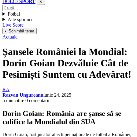
DOLCE
SPORT
✕
Fotbal
Alte sporturi
Live Score
◐ Schimbă tema
Actuale
Șansele României la Mondial:
Dorin Goian Dezvăluie Cât de
Pesimiști Suntem cu Adevărat!
RA
Razvan Ungureanu
iunie 24, 2025
5 min citire
0 comentarii
Dorin Goian: România are șanse să se
califice la Mondialul din SUA
Dorin Goian, fost jucător al echipei naționale de fotbal a României,