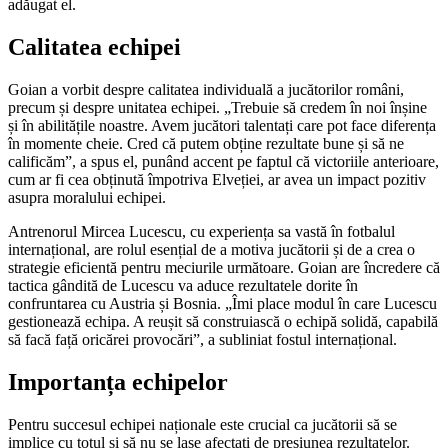
adăugat el.
Calitatea echipei
Goian a vorbit despre calitatea individuală a jucătorilor români,
precum și despre unitatea echipei. „Trebuie să credem în noi înșine
și în abilitățile noastre. Avem jucători talentați care pot face diferența
în momente cheie. Cred că putem obține rezultate bune și să ne
calificăm”, a spus el, punând accent pe faptul că victoriile anterioare,
cum ar fi cea obținută împotriva Elveției, ar avea un impact pozitiv
asupra moralului echipei.
Antrenorul Mircea Lucescu, cu experiența sa vastă în fotbalul
internațional, are rolul esențial de a motiva jucătorii și de a crea o
strategie eficientă pentru meciurile următoare. Goian are încredere că
tactica gândită de Lucescu va aduce rezultatele dorite în
confruntarea cu Austria și Bosnia. „Îmi place modul în care Lucescu
gestionează echipa. A reușit să construiască o echipă solidă, capabilă
să facă față oricărei provocări”, a subliniat fostul internațional.
Importanța echipelor
Pentru succesul echipei naționale este crucial ca jucătorii să se
implice cu totul și să nu se lase afectați de presiunea rezultatelor.