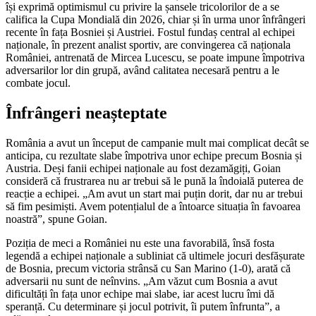
își exprimă optimismul cu privire la șansele tricolorilor de a se
califica la Cupa Mondială din 2026, chiar și în urma unor înfrângeri
recente în fața Bosniei și Austriei. Fostul fundaș central al echipei
naționale, în prezent analist sportiv, are convingerea că naționala
României, antrenată de Mircea Lucescu, se poate impune împotriva
adversarilor lor din grupă, având calitatea necesară pentru a le
combate jocul.
Înfrângeri neașteptate
România a avut un început de campanie mult mai complicat decât se
anticipa, cu rezultate slabe împotriva unor echipe precum Bosnia și
Austria. Deși fanii echipei naționale au fost dezamăgiți, Goian
consideră că frustrarea nu ar trebui să le pună la îndoială puterea de
reacție a echipei. „Am avut un start mai puțin dorit, dar nu ar trebui
să fim pesimiști. Avem potențialul de a întoarce situația în favoarea
noastră”, spune Goian.
Poziția de meci a României nu este una favorabilă, însă fosta
legendă a echipei naționale a subliniat că ultimele jocuri desfășurate
de Bosnia, precum victoria strânsă cu San Marino (1-0), arată că
adversarii nu sunt de neînvins. „Am văzut cum Bosnia a avut
dificultăți în fața unor echipe mai slabe, iar acest lucru îmi dă
speranță. Cu determinare și jocul potrivit, îi putem înfrunta”, a