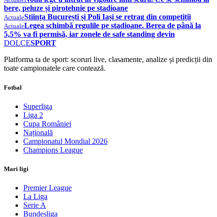
bere, peluze și pirotehnie pe stadioane
Știința București și Poli Iași se retrag din competiții
Actuale
Legea schimbă regulile pe stadioane. Berea de până la
Actuale
5,5% va fi permisă, iar zonele de safe standing devin
DOLCE
SPORT
Platforma ta de sport: scoruri live, clasamente, analize și predicții din
toate campionatele care contează.
Fotbal
Superliga
Liga 2
Cupa României
Națională
Campionatul Mondial 2026
Champions League
Mari ligi
Premier League
La Liga
Serie A
Bundesliga