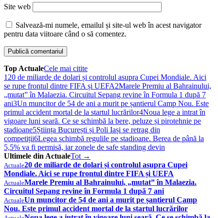
Site web
Salvează-mi numele, emailul și site-ul web în acest navigator
pentru data viitoare când o să comentez.
Top Actuale
Cele mai citite
1
20 de miliarde de dolari și controlul asupra Cupei Mondiale. Aici
se rupe frontul dintre FIFA și UEFA
2
Marele Premiu al Bahrainului,
„mutat” în Malaezia. Circuitul Sepang revine în Formula 1 după 7
ani
3
Un muncitor de 54 de ani a murit pe șantierul Camp Nou. Este
primul accident mortal de la startul lucrărilor
4
Noua lege a intrat în
vigoare luni seară. Ce se schimbă la bere, peluze și pirotehnie pe
stadioane
5
Știința București și Poli Iași se retrag din
competiții
6
Legea schimbă regulile pe stadioane. Berea de până la
5,5% va fi permisă, iar zonele de safe standing devin
Ultimele din Actuale
Tot →
20 de miliarde de dolari și controlul asupra Cupei
Actuale
Mondiale. Aici se rupe frontul dintre FIFA și UEFA
Marele Premiu al Bahrainului, „mutat” în Malaezia.
Actuale
Circuitul Sepang revine în Formula 1 după 7 ani
Un muncitor de 54 de ani a murit pe șantierul Camp
Actuale
Nou. Este primul accident mortal de la startul lucrărilor
Noua lege a intrat în vigoare luni seară. Ce se schimbă la
Actuale