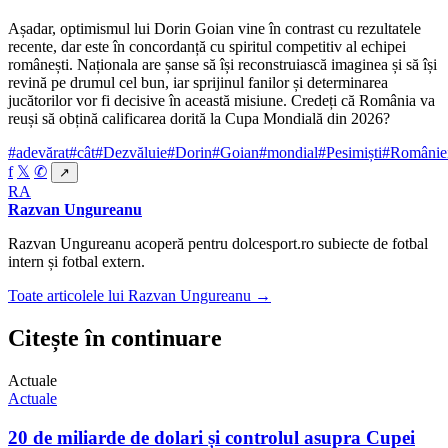
Așadar, optimismul lui Dorin Goian vine în contrast cu rezultatele
recente, dar este în concordanță cu spiritul competitiv al echipei
românești. Naționala are șanse să își reconstruiască imaginea și să își
revină pe drumul cel bun, iar sprijinul fanilor și determinarea
jucătorilor vor fi decisive în această misiune. Credeți că România va
reuși să obțină calificarea dorită la Cupa Mondială din 2026?
#adevărat
#cât
#Dezvăluie
#Dorin
#Goian
#mondial
#Pesimiști
#Românie
f
𝕏
✆
↗
RA
Razvan Ungureanu
Razvan Ungureanu acoperă pentru dolcesport.ro subiecte de fotbal
intern și fotbal extern.
Toate articolele lui Razvan Ungureanu →
Citește în continuare
Actuale
Actuale
20 de miliarde de dolari și controlul asupra Cupei