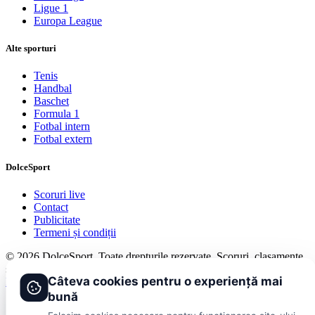
Ligue 1
Europa League
Alte sporturi
Tenis
Handbal
Baschet
Formula 1
Fotbal intern
Fotbal extern
DolceSport
Scoruri live
Contact
Publicitate
Termeni și condiții
© 2026 DolceSport. Toate drepturile rezervate.
Scoruri, clasamente
și analize din toate competițiile
Câteva cookies pentru o experiență mai
Fotbal intern
Fotbal extern
Scoruri live
bună