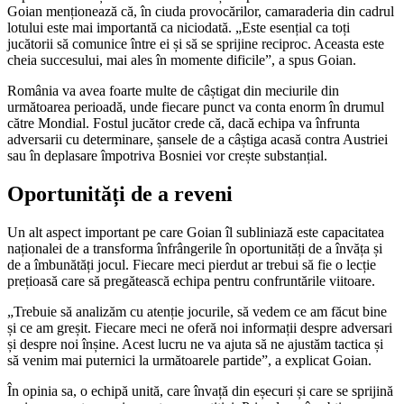
Goian menționează că, în ciuda provocărilor, camaraderia din cadrul
lotului este mai importantă ca niciodată. „Este esențial ca toți
jucătorii să comunice între ei și să se sprijine reciproc. Aceasta este
cheia succesului, mai ales în momente dificile”, a spus Goian.
România va avea foarte multe de câștigat din meciurile din
următoarea perioadă, unde fiecare punct va conta enorm în drumul
către Mondial. Fostul jucător crede că, dacă echipa va înfrunta
adversarii cu determinare, șansele de a câștiga acasă contra Austriei
sau în deplasare împotriva Bosniei vor crește substanțial.
Oportunități de a reveni
Un alt aspect important pe care Goian îl subliniază este capacitatea
naționalei de a transforma înfrângerile în oportunități de a învăța și
de a îmbunătăți jocul. Fiecare meci pierdut ar trebui să fie o lecție
prețioasă care să pregătească echipa pentru confruntările viitoare.
„Trebuie să analizăm cu atenție jocurile, să vedem ce am făcut bine
și ce am greșit. Fiecare meci ne oferă noi informații despre adversari
și despre noi înșine. Acest lucru ne va ajuta să ne ajustăm tactica și
să venim mai puternici la următoarele partide”, a explicat Goian.
În opinia sa, o echipă unită, care învață din eșecuri și care se sprijină