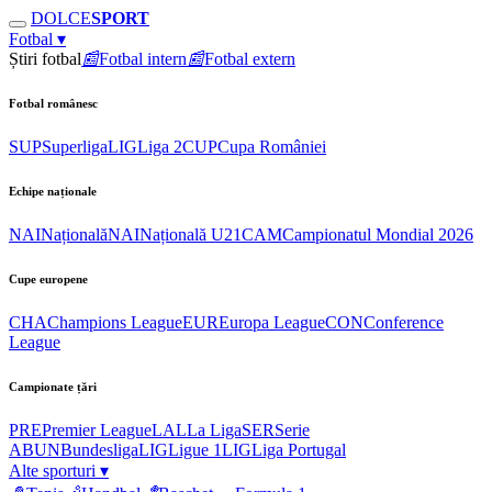
DOLCE
SPORT
Fotbal
▾
Știri fotbal
📰
Fotbal intern
📰
Fotbal extern
Fotbal românesc
SUP
Superliga
LIG
Liga 2
CUP
Cupa României
Echipe naționale
NAI
Națională
NAI
Națională U21
CAM
Campionatul Mondial 2026
Cupe europene
CHA
Champions League
EUR
Europa League
CON
Conference
League
Campionate țări
PRE
Premier League
LAL
La Liga
SER
Serie
A
BUN
Bundesliga
LIG
Ligue 1
LIG
Liga Portugal
Alte sporturi
▾