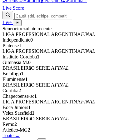
🎾
Tenis
🤾
Handbal
🏀
Baschet
🏎
Formula 1
Live Score
Live
☀
Scoruri
rezultate recente
LIGA PROFESIONAL ARGENTINA
FINAL
Independiente
0
Platense
1
LIGA PROFESIONAL ARGENTINA
FINAL
Instituto Cordoba
1
Gimnasia M.
0
BRASILEIRãO SERIE A
FINAL
Botafogo
1
Fluminense
1
BRASILEIRãO SERIE A
FINAL
Coritiba
2
Chapecoense-sc
1
LIGA PROFESIONAL ARGENTINA
FINAL
Boca Juniors
1
Velez Sarsfield
1
BRASILEIRãO SERIE A
FINAL
Remo
2
Atletico-MG
2
Toate →