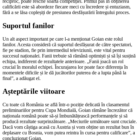
reciproc, poate rescrie soarta competiției. Primul pas în obținerea
calificării este să abordeze fiecare meci cu încredere și entuziasm,
fără a se lăsa copleșiți de presiunea desfășurării întregului proces.
Suportul fanilor
Un alt aspect important pe care l-a menționat Goian este rolul
fanilor. Acesta consideră că suportul desfășurat de către spectatori,
fie pe stadion, fie prin intermediul televiziunii, este vital pentru
succesul naționalei. Fanii trebuie să rămână optimiști și să își susțină
echipa, indiferent de rezultatele anterioare. „Fanii joacă un rol
crucial în moralul echipei. Încurajarea lor poate face diferența în
momentele dificile și le dă jucătorilor puterea de a lupta până la
final”, a adăugat el.
Așteptările viitoare
Cu toate că România se află într-o poziție delicată în clasamentul
preliminariilor pentru Cupa Mondială, Goian rămâne încrezător că
naționala română poate să-și îmbunătățească performanțele și să
producă rezultate surprinzătoare. „Meciurile următoare sunt cruciale.
Dacă vom câștiga acasă cu Austria și vom obține un rezultat bun în
deplasare cu Bosnia, vom putea reintra în cursa pentru calificare”, a
concluzionat Goian.