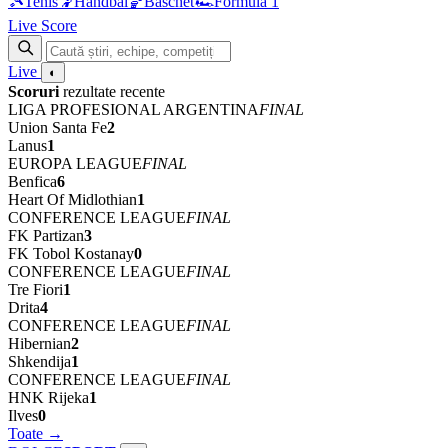
🎾
Tenis
🤾
Handbal
🏀
Baschet
🏎
Formula 1
Live Score
Live
◐
Scoruri
rezultate recente
LIGA PROFESIONAL ARGENTINA
FINAL
Union Santa Fe
2
Lanus
1
EUROPA LEAGUE
FINAL
Benfica
6
Heart Of Midlothian
1
CONFERENCE LEAGUE
FINAL
FK Partizan
3
FK Tobol Kostanay
0
CONFERENCE LEAGUE
FINAL
Tre Fiori
1
Drita
4
CONFERENCE LEAGUE
FINAL
Hibernian
2
Shkendija
1
CONFERENCE LEAGUE
FINAL
HNK Rijeka
1
Ilves
0
Toate →