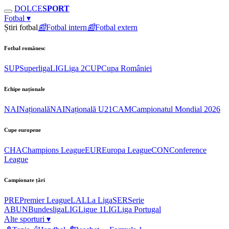
DOLCE
SPORT
Fotbal
▾
Știri fotbal
📰
Fotbal intern
📰
Fotbal extern
Fotbal românesc
SUP
Superliga
LIG
Liga 2
CUP
Cupa României
Echipe naționale
NAI
Națională
NAI
Națională U21
CAM
Campionatul Mondial 2026
Cupe europene
CHA
Champions League
EUR
Europa League
CON
Conference
League
Campionate țări
PRE
Premier League
LAL
La Liga
SER
Serie
A
BUN
Bundesliga
LIG
Ligue 1
LIG
Liga Portugal
Alte sporturi
▾