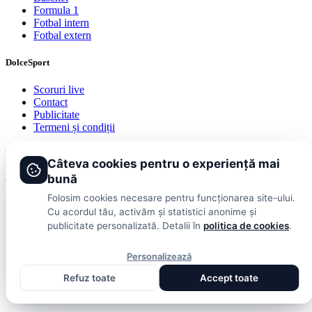
Formula 1
Fotbal intern
Fotbal extern
DolceSport
Scoruri live
Contact
Publicitate
Termeni și condiții
© 2026 DolceSport. Toate drepturile rezervate.
Scoruri, clasamente
Câteva cookies pentru o experiență mai
și analize din toate competițiile
Fotbal intern
Fotbal extern
Scoruri live
bună
Folosim cookies necesare pentru funcționarea site-ului.
Cu acordul tău, activăm și statistici anonime și
publicitate personalizată. Detalii în
politica de cookies
.
Personalizează
Refuz toate
Accept toate