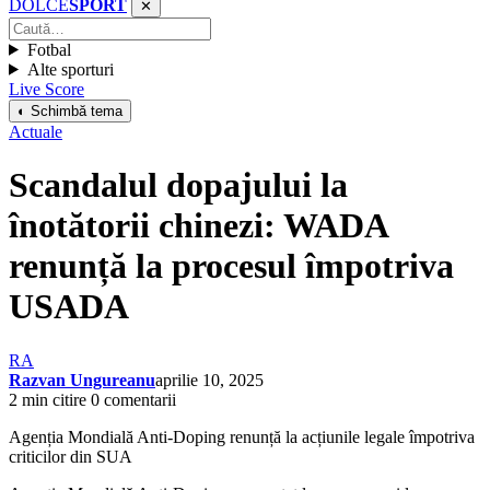
DOLCE
SPORT
✕
Fotbal
Alte sporturi
Live Score
◐ Schimbă tema
Actuale
Scandalul dopajului la
înotătorii chinezi: WADA
renunță la procesul împotriva
USADA
RA
Razvan Ungureanu
aprilie 10, 2025
2 min citire
0 comentarii
Agenția Mondială Anti-Doping renunță la acțiunile legale împotriva
criticilor din SUA