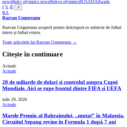
news
#toky olympics news
#tokyo olympics
#USADA
#wada
f
𝕏
✆
↗
RA
Razvan Ungureanu
Razvan Ungureanu acoperă pentru dolcesport.ro subiecte de fotbal
intern și fotbal extern.
Toate articolele lui Razvan Ungureanu →
Citește în continuare
Actuale
Actuale
20 de miliarde de dolari și controlul asupra Cupei
Mondiale. Aici se rupe frontul dintre FIFA și UEFA
iulie 29, 2026
Actuale
Marele Premiu al Bahrainului, „mutat” în Malaezia.
Circuitul Sepang revine în Formula 1 după 7 ani