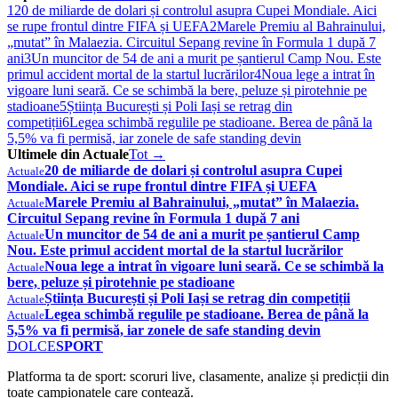
1
20 de miliarde de dolari și controlul asupra Cupei Mondiale. Aici
se rupe frontul dintre FIFA și UEFA
2
Marele Premiu al Bahrainului,
„mutat” în Malaezia. Circuitul Sepang revine în Formula 1 după 7
ani
3
Un muncitor de 54 de ani a murit pe șantierul Camp Nou. Este
primul accident mortal de la startul lucrărilor
4
Noua lege a intrat în
vigoare luni seară. Ce se schimbă la bere, peluze și pirotehnie pe
stadioane
5
Știința București și Poli Iași se retrag din
competiții
6
Legea schimbă regulile pe stadioane. Berea de până la
5,5% va fi permisă, iar zonele de safe standing devin
Ultimele din Actuale
Tot →
20 de miliarde de dolari și controlul asupra Cupei
Actuale
Mondiale. Aici se rupe frontul dintre FIFA și UEFA
Marele Premiu al Bahrainului, „mutat” în Malaezia.
Actuale
Circuitul Sepang revine în Formula 1 după 7 ani
Un muncitor de 54 de ani a murit pe șantierul Camp
Actuale
Nou. Este primul accident mortal de la startul lucrărilor
Noua lege a intrat în vigoare luni seară. Ce se schimbă la
Actuale
bere, peluze și pirotehnie pe stadioane
Știința București și Poli Iași se retrag din competiții
Actuale
Legea schimbă regulile pe stadioane. Berea de până la
Actuale
5,5% va fi permisă, iar zonele de safe standing devin
DOLCE
SPORT
Platforma ta de sport: scoruri live, clasamente, analize și predicții din
toate campionatele care contează.