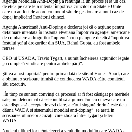
Agenția Mondială Anti-Doping a renunțat la un proces și la un caz
de etică pe care le-a intentat împotriva criticilor din Statele Unite
care nu au fost de acord cu modul său de gestionare a unui caz de
dopaj implicând înotătorii chinezi.
Agenția Americană Anti-Doping a declarat joi că o acțiune pentru
defăimare intentată în instanța elvețiană împotriva agenției americane
de combatere a drogurilor împreună cu o plângere de etică împotriva
fostului șef al drogurilor din SUA, Rahul Gupta, au fost ambele
retrase.
CEO-ul USADA, Travis Tygart, a numit încheierea acțiunilor legale
„o completă vindicare pentru ambele părți”.
Știrea a fost raportată pentru prima dată de site-ul Honest Sport, care
a obținut o scrisoare trimisă de conducerea WADA către comitetul
său executiv.
„În timp ce suntem convinși că procesul ar fi fost câștigat pe meritele
sale, am determinat că este inutil să argumentăm cu cineva care nu
este dispus să accepte dovezi clare, a cărui singură dorință este de a
dăuna WADA și sistemului mondial anti-doping”, se arată în
scrisoarea ultimelor acuzații care zboară între Tygart și liderii
WADA.
Nucleul ultimei lor neînțelegeri a venit din modul în care WADA a