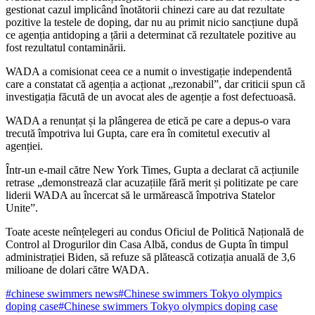
gestionat cazul implicând înotătorii chinezi care au dat rezultate
pozitive la testele de doping, dar nu au primit nicio sancțiune după
ce agenția antidoping a țării a determinat că rezultatele pozitive au
fost rezultatul contaminării.
WADA a comisionat ceea ce a numit o investigație independentă
care a constatat că agenția a acționat „rezonabil”, dar criticii spun că
investigația făcută de un avocat ales de agenție a fost defectuoasă.
WADA a renunțat și la plângerea de etică pe care a depus-o vara
trecută împotriva lui Gupta, care era în comitetul executiv al
agenției.
Într-un e-mail către New York Times, Gupta a declarat că acțiunile
retrase „demonstrează clar acuzațiile fără merit și politizate pe care
liderii WADA au încercat să le urmărească împotriva Statelor
Unite”.
Toate aceste neînțelegeri au condus Oficiul de Politică Națională de
Control al Drogurilor din Casa Albă, condus de Gupta în timpul
administrației Biden, să refuze să plătească cotizația anuală de 3,6
milioane de dolari către WADA.
#chinese swimmers news
#Chinese swimmers Tokyo olympics
doping case
#Chinese swimmers Tokyo olympics doping case