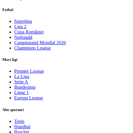
Fotbal
Superliga
Liga 2
Cupa României
Națională
Campionatul Mondial 2026
Champions League
Mari ligi
Premier League
La Liga
Serie A
Bundesliga
Ligue 1
Europa League
Alte sporturi
Tenis
Handbal
Baschet