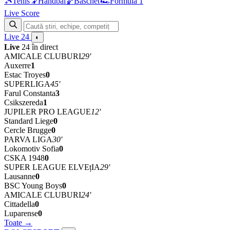
🎾
Tenis
🤾
Handbal
🏀
Baschet
🏎
Formula 1
Live Score
Live
24
◐
Live
24 în direct
AMICALE CLUBURI
29'
Auxerre
1
Estac Troyes
0
SUPERLIGA
45'
Farul Constanta
3
Csikszereda
1
JUPILER PRO LEAGUE
12'
Standard Liege
0
Cercle Brugge
0
PARVA LIGA
30'
Lokomotiv Sofia
0
CSKA 1948
0
SUPER LEAGUE ELVEțIA
29'
Lausanne
0
BSC Young Boys
0
AMICALE CLUBURI
24'
Cittadella
0
Luparense
0
Toate →