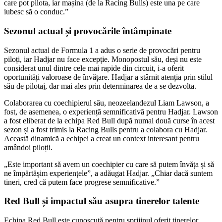
care pot pilota, iar mașina (de la Racing Bulls) este una pe care
iubesc să o conduc.”
Sezonul actual și provocările întâmpinate
Sezonul actual de Formula 1 a adus o serie de provocări pentru
piloți, iar Hadjar nu face excepție. Monopostul său, deși nu este
considerat unul dintre cele mai rapide din circuit, i-a oferit
oportunități valoroase de învățare. Hadjar a stârnit atenția prin stilul
său de pilotaj, dar mai ales prin determinarea de a se dezvolta.
Colaborarea cu coechipierul său, neozeelandezul Liam Lawson, a
fost, de asemenea, o experiență semnificativă pentru Hadjar. Lawson
a fost eliberat de la echipa Red Bull după numai două curse în acest
sezon și a fost trimis la Racing Bulls pentru a colabora cu Hadjar.
Această dinamică a echipei a creat un context interesant pentru
amândoi piloții.
„Este important să avem un coechipier cu care să putem învăța și să
ne împărtășim experiențele”, a adăugat Hadjar. „Chiar dacă suntem
tineri, cred că putem face progrese semnificative.”
Red Bull și impactul său asupra tinerelor talente
Echipa Red Bull este cunoscută pentru sprijinul oferit tinerelor