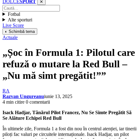
DOLCE
SPORT
✕
Fotbal
Alte sporturi
Live Score
◐ Schimbă tema
Actuale
„Șoc în Formula 1: Pilotul care
refuză o mutare la Red Bull –
„Nu mă simt pregătit!””
RA
Razvan Ungureanu
iunie 13, 2025
4 min citire
0 comentarii
Isack Hadjar, Tânărul Pilot Francez, Nu Se Simte Pregătit Să
Se Alăture Echipei Red Bull
În ultimele zile, Formula 1 a fost din nou în centrul atenției, iar tinerii
piloți fac valuri pe circuitele internaționale. Isack Hadjar, un pilot