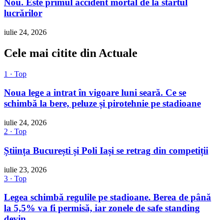
Nou. Este primul accident mortal de la startul
lucrărilor
iulie 24, 2026
Cele mai citite din Actuale
1 · Top
Noua lege a intrat în vigoare luni seară. Ce se
schimbă la bere, peluze și pirotehnie pe stadioane
iulie 24, 2026
2 · Top
Știința București și Poli Iași se retrag din competiții
iulie 23, 2026
3 · Top
Legea schimbă regulile pe stadioane. Berea de până
la 5,5% va fi permisă, iar zonele de safe standing
devin