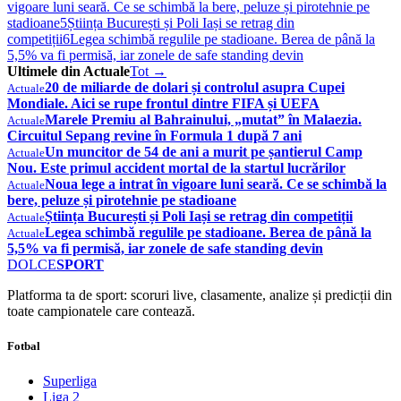
vigoare luni seară. Ce se schimbă la bere, peluze și pirotehnie pe
stadioane
5
Știința București și Poli Iași se retrag din
competiții
6
Legea schimbă regulile pe stadioane. Berea de până la
5,5% va fi permisă, iar zonele de safe standing devin
Ultimele din Actuale
Tot →
20 de miliarde de dolari și controlul asupra Cupei
Actuale
Mondiale. Aici se rupe frontul dintre FIFA și UEFA
Marele Premiu al Bahrainului, „mutat” în Malaezia.
Actuale
Circuitul Sepang revine în Formula 1 după 7 ani
Un muncitor de 54 de ani a murit pe șantierul Camp
Actuale
Nou. Este primul accident mortal de la startul lucrărilor
Noua lege a intrat în vigoare luni seară. Ce se schimbă la
Actuale
bere, peluze și pirotehnie pe stadioane
Știința București și Poli Iași se retrag din competiții
Actuale
Legea schimbă regulile pe stadioane. Berea de până la
Actuale
5,5% va fi permisă, iar zonele de safe standing devin
DOLCE
SPORT
Platforma ta de sport: scoruri live, clasamente, analize și predicții din
toate campionatele care contează.
Fotbal
Superliga
Liga 2