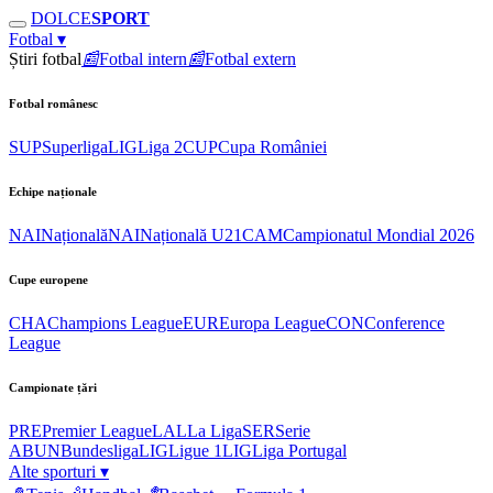
DOLCE
SPORT
Fotbal
▾
Știri fotbal
📰
Fotbal intern
📰
Fotbal extern
Fotbal românesc
SUP
Superliga
LIG
Liga 2
CUP
Cupa României
Echipe naționale
NAI
Națională
NAI
Națională U21
CAM
Campionatul Mondial 2026
Cupe europene
CHA
Champions League
EUR
Europa League
CON
Conference
League
Campionate țări
PRE
Premier League
LAL
La Liga
SER
Serie
A
BUN
Bundesliga
LIG
Ligue 1
LIG
Liga Portugal
Alte sporturi
▾