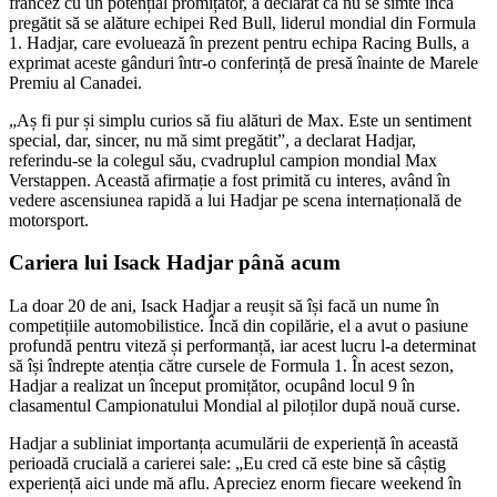
francez cu un potențial promițător, a declarat că nu se simte încă
pregătit să se alăture echipei Red Bull, liderul mondial din Formula
1. Hadjar, care evoluează în prezent pentru echipa Racing Bulls, a
exprimat aceste gânduri într-o conferință de presă înainte de Marele
Premiu al Canadei.
„Aș fi pur și simplu curios să fiu alături de Max. Este un sentiment
special, dar, sincer, nu mă simt pregătit”, a declarat Hadjar,
referindu-se la colegul său, cvadruplul campion mondial Max
Verstappen. Această afirmație a fost primită cu interes, având în
vedere ascensiunea rapidă a lui Hadjar pe scena internațională de
motorsport.
Cariera lui Isack Hadjar până acum
La doar 20 de ani, Isack Hadjar a reușit să își facă un nume în
competițiile automobilistice. Încă din copilărie, el a avut o pasiune
profundă pentru viteză și performanță, iar acest lucru l-a determinat
să își îndrepte atenția către cursele de Formula 1. În acest sezon,
Hadjar a realizat un început promițător, ocupând locul 9 în
clasamentul Campionatului Mondial al piloților după nouă curse.
Hadjar a subliniat importanța acumulării de experiență în această
perioadă crucială a carierei sale: „Eu cred că este bine să câștig
experiență aici unde mă aflu. Apreciez enorm fiecare weekend în