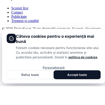
Scoruri live
Contact
Publicitate
Termeni și condiții
© 2026 DolceSport. Toate drepturile rezervate.
Scoruri, clasamente
și analize din toate competițiile
Câteva cookies pentru o experiență mai
Fotbal intern
Fotbal extern
Scoruri live
bună
Folosim cookies necesare pentru funcționarea site-ului.
Cu acordul tău, activăm și statistici anonime și
publicitate personalizată. Detalii în
politica de cookies
.
Personalizează
Refuz toate
Accept toate