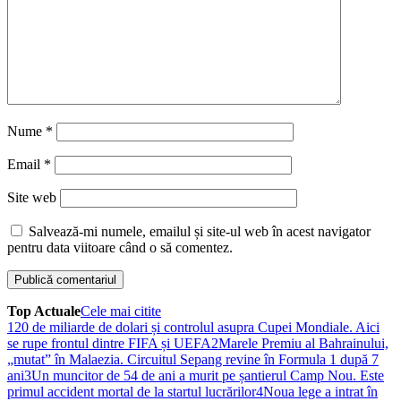
Nume
*
Email
*
Site web
Salvează-mi numele, emailul și site-ul web în acest navigator
pentru data viitoare când o să comentez.
Top Actuale
Cele mai citite
1
20 de miliarde de dolari și controlul asupra Cupei Mondiale. Aici
se rupe frontul dintre FIFA și UEFA
2
Marele Premiu al Bahrainului,
„mutat” în Malaezia. Circuitul Sepang revine în Formula 1 după 7
ani
3
Un muncitor de 54 de ani a murit pe șantierul Camp Nou. Este
primul accident mortal de la startul lucrărilor
4
Noua lege a intrat în