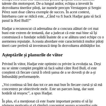
talente din motorsport. De-a lungul anilor, echipa a investit în
dezvoltarea tinerilor piloți, iar numele precum Verstappen și Sergio
Pérez sunt doar câteva exemple de succes. În acest context,
întrebarea care se ridică este, „Când va fi Isack Hadjar gata să facă
pasul la Red Bull?”
Hadjar a recunoscut că adrenalina de a concura alături de cei mai
buni este extrem de tentantă, dar a judecat că este mai bine să își
construiască o fundație solidă înainte de a se alătura unei echipe cu o
asemenea reputație. Aceasta abordare este caracteristică multor piloți
tineri care preferă să investească timp în dezvoltarea abilităților lor.
Așteptările și planurile de viitor
Privind în viitor, Hadjar este optimist cu privire la evoluția sa. Deși
nu se simte complet pregătit să facă saltul către Red Bull, el este
conștient că fiecare cursă îi oferă șansa de a se dovedi și de a-și
îmbunătăți performanțele.
„Voi continua să îmi dau tot ce am mai bun în fiecare cursă și să mă
concentrez pe obiectivele mele. Este un parcurs lung, dar sunt
hotărât să reușesc”, a spus Hadjar.
În plus, el a menționat că este foarte important pentru el să își
păstreze motivația și să rămână concentrat asupra scopurilor sale.