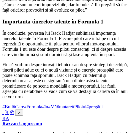
„Cursele sunt uneori imprevizibile, dar trebuie să fiu pregătit să fac
față oricăror provocări și să evoluez ca pilot.”
Importanța tinerelor talente în Formula 1
În concluzie, povestea lui Isack Hadjar subliniază importanța
tinerelor talente în Formula 1. Fiecare pilot care intră pe circuit
reprezintă o oportunitate în plus pentru viitorul motorsportului.
Formula 1 nu este doar despre piloți consacrați, ci și despre aceștia
care vin din urmă și sunt dornici să-și lase amprenta în sport.
Fie că vorbim despre inovații tehnice sau despre strategii de echipă,
tinerii piloți aduc cu ei o nouă viziune și o energie proaspătă care
poate schimba fața sportului. Isack Hadjar, cu talentul și
determinarea sa, este cu siguranță una dintre astea talente
promițătoare de pe scena mondială a motorsportului, iar fanii
așteaptă cu nerăbdare să vadă cum se va desfășura cariera sa în anii
ce vor urma.
#Bull
#Care
#Formula
#în
#Mă
#mutare
#Pilotul
#pregătit
f
𝕏
✆
↗
RA
Razvan Ungureanu