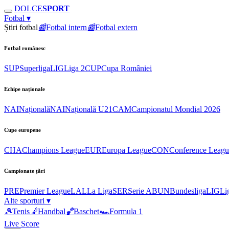
DOLCE
SPORT
Fotbal
▾
Știri fotbal
📰
Fotbal intern
📰
Fotbal extern
Fotbal românesc
SUP
Superliga
LIG
Liga 2
CUP
Cupa României
Echipe naționale
NAI
Națională
NAI
Națională U21
CAM
Campionatul Mondial 2026
Cupe europene
CHA
Champions League
EUR
Europa League
CON
Conference Leagu
Campionate țări
PRE
Premier League
LAL
La Liga
SER
Serie A
BUN
Bundesliga
LIG
Li
Alte sporturi
▾
🎾
Tenis
🤾
Handbal
🏀
Baschet
🏎
Formula 1
Live Score