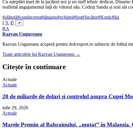
Cu așteptări mari de la jucători noi și un staff tehnic dedicat, Dinamo B
reafirmă angajamentul față de viitorul său. Codruț Sandu și noii săi coe
#alătură
#conducerea
#dinamo
#echipei
#fost
#Jucător
#Kopic
#lui
f
𝕏
✆
↗
RA
Razvan Ungureanu
Razvan Ungureanu acoperă pentru dolcesport.ro subiecte de fotbal inte
Toate articolele lui Razvan Ungureanu →
Citește în continuare
Actuale
Actuale
20 de miliarde de dolari și controlul asupra Cupei Mo
iulie 29, 2026
Actuale
Marele Premiu al Bahrainului, „mutat” în Malaezia. 