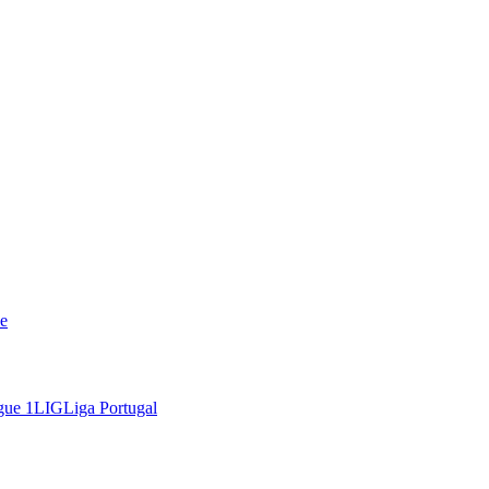
e
gue 1
LIG
Liga Portugal