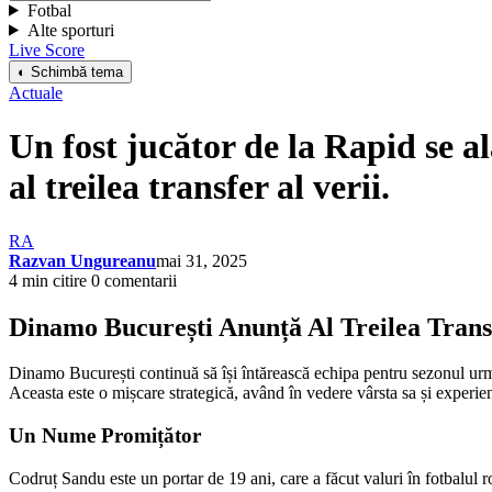
Fotbal
Alte sporturi
Live Score
◐ Schimbă tema
Actuale
Un fost jucător de la Rapid se 
al treilea transfer al verii.
RA
Razvan Ungureanu
mai 31, 2025
4 min citire
0 comentarii
Dinamo București Anunță Al Treilea Trans
Dinamo București continuă să își întărească echipa pentru sezonul următ
Aceasta este o mișcare strategică, având în vedere vârsta sa și experie
Un Nume Promițător
Codruț Sandu este un portar de 19 ani, care a făcut valuri în fotbalul