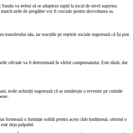
uț Sandu va trebui să se adapteze rapid la jocul de nivel superior.
match-urile de pregătire vor fi cruciale pentru dezvoltarea sa.
 transferului său, iar reacțiile pe rețelele sociale sugerează că își pun
ile oficiale va fi determinată în vârful campionatului. Este tânăr, dar
ani, noile achiziții sugerează că se urmărește o revenire pe culmile
pene.
i formează o fundație solidă pentru acest club tradițional, oferind o
este deja palpabil.