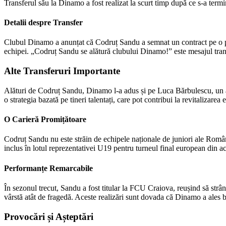
Transferul său la Dinamo a fost realizat la scurt timp după ce s-a term
Detalii despre Transfer
Clubul Dinamo a anunțat că Codruț Sandu a semnat un contract pe o peri
echipei. „Codruț Sandu se alătură clubului Dinamo!” este mesajul transmi
Alte Transferuri Importante
Alături de Codruț Sandu, Dinamo l-a adus și pe Luca Bărbulescu, un al
o strategia bazată pe tineri talentați, care pot contribui la revitalizarea
O Carieră Promițătoare
Codruț Sandu nu este străin de echipele naționale de juniori ale Român
inclus în lotul reprezentativei U19 pentru turneul final european din ace
Performanțe Remarcabile
În sezonul trecut, Sandu a fost titular la FCU Craiova, reușind să strân
vârstă atât de fragedă. Aceste realizări sunt dovada că Dinamo a ales b
Provocări și Așteptări