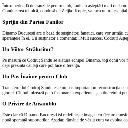
Într-o perioadă de tranziție pentru club, fanii au așteptări mari de la n
Conducerea tehnică, condusă de Zeljko Kopic, va juca un rol esențial în
Sprijin din Partea Fanilor
Dinamo București are o bază de susținători fanatici, care vor urmări cu i
speranțele în el. Un susținător a comentat: „Mult succes, Codruț! Aște
Un Viitor Strălucitor?
Pe măsură ce Codruț Sandu se alătură echipei Dinamo, toți ochii vor fi p
deja prezintă calități care pot face diferența.
Un Pas Înainte pentru Club
Transferul lui Codruț Sandu este un pas important în reconstrucția echip
gloriei. Clubul mizează pe o fusionare a experienței și a tineretului pen
O Privire de Ansamblu
Este clar că Dinamo București își redefinește imagea cu fiecare transf
nouă speranță suporterilor. Așadar, rămâne de văzut cum va evolua aceas