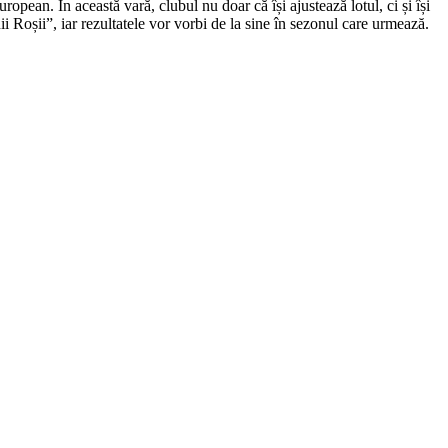
opean. În această vară, clubul nu doar că își ajustează lotul, ci și își
i Roșii”, iar rezultatele vor vorbi de la sine în sezonul care urmează.