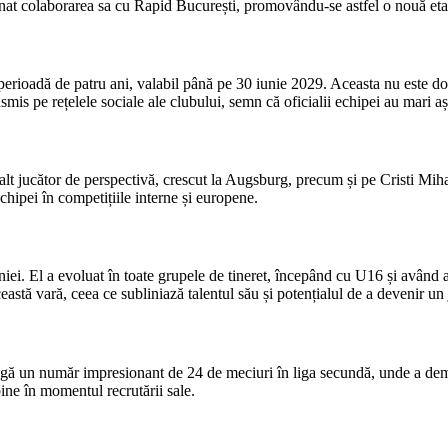
inat colaborarea sa cu Rapid București, promovându-se astfel o nouă etapă
oadă de patru ani, valabil până pe 30 iunie 2029. Aceasta nu este doar o
s pe rețelele sociale ale clubului, semn că oficialii echipei au mari așt
t jucător de perspectivă, crescut la Augsburg, precum și pe Cristi Miha
 echipei în competițiile interne și europene.
iei. El a evoluat în toate grupele de tineret, începând cu U16 și având a
astă vară, ceea ce subliniază talentul său și potențialul de a devenir un 
gă un număr impresionant de 24 de meciuri în liga secundă, unde a demonst
ine în momentul recrutării sale.