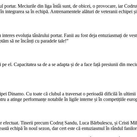
oul portar. Meciurile din liga întâi sunt, de obicei, o provocare, iar Codr
 integrarea sa în echipă. Antrenamentele alături de veteranii echipei și 
nteres evoluția tânărului portar. Fanii au fost deja entuziasmați de vestea
ptăm să ne încânți cu paradele tale!”
e el. Capacitatea sa de a se adapta și de a face față presiunii din meciur
ei Dinamo. Cu toate că clubul a traversat o perioadă dificilă în ultimii 
tru a atinge performanțe notabile în ligile interne și în competițiile euro
er efectuat. Tinerii precum Codruț Sandu, Luca Bărbulescu, și Cristi Miha
tă echipă în noul sezon, dar cert este că entuziasmul în rândul fanilor 