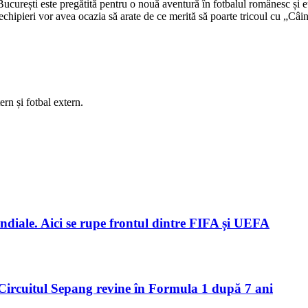
ucurești este pregătită pentru o nouă aventură în fotbalul românesc și eur
chipieri vor avea ocazia să arate de ce merită să poarte tricoul cu „Câini
rn și fotbal extern.
ndiale. Aici se rupe frontul dintre FIFA și UEFA
Circuitul Sepang revine în Formula 1 după 7 ani