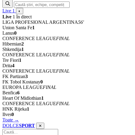
Live
1
◐
Live
1 în direct
LIGA PROFESIONAL ARGENTINA
56'
Union Santa Fe
1
Lanus
0
CONFERENCE LEAGUE
FINAL
Hibernian
2
Shkendija
1
CONFERENCE LEAGUE
FINAL
Tre Fiori
1
Drita
4
CONFERENCE LEAGUE
FINAL
FK Partizan
3
FK Tobol Kostanay
0
EUROPA LEAGUE
FINAL
Benfica
6
Heart Of Midlothian
1
CONFERENCE LEAGUE
FINAL
HNK Rijeka
1
Ilves
0
Toate →
DOLCE
SPORT
✕