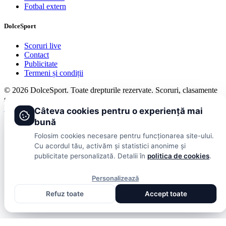
Fotbal extern
DolceSport
Scoruri live
Contact
Publicitate
Termeni și condiții
© 2026 DolceSport. Toate drepturile rezervate.
Scoruri, clasamente
și analize din toate competițiile
Fotbal intern
Fotbal extern
Scoruri live
Câteva cookies pentru o experiență mai
bună
Folosim cookies necesare pentru funcționarea site-ului.
Cu acordul tău, activăm și statistici anonime și
publicitate personalizată. Detalii în
politica de cookies
.
Personalizează
Refuz toate
Accept toate