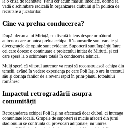
la o criză de identitate. Fanii cer acum măsuri imediate, dorind să
vadă o schimbare radicală în organizarea clubului și în politica de
recrutare a jucătorilor.
Cine va prelua conducerea?
După plecarea lui Miriuță, se discută intens despre următorul
antrenor care ar putea prelua echipa. Răspunsurile sunt variate și
divergențele de opinie sunt evidente. Suporterii sunt împărțiți între
cei care doresc o continuare a proiectului inițiat de Miriuță, și cei
care speră la o schimbare totală în conducerea tehnică.
Mulți speră că viitorul antrenor va reuși să reconstruiască echipa din
temelii, având în vedere experiența pe care Poli Iași o are în trecutul
său și dorința fanilor de a reveni rapid în prim-planul fotbalului
românesc.
Impactul retrogradării asupra
comunității
Retrogradarea echipei Poli Iași nu afectează doar clubul, ci întreaga
comunitate locală. Grupele de suporteri și micile afaceri din jurul
stadionului se confruntă cu provocări adiționale, iar unirea