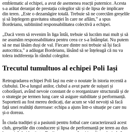
emblematic al echipei, a avut de asemenea reacții puternice. Acesta
s-a arătat deranjat de prestația colegilor săi și de lipsa de implicare
din teren. „Este o dezamăgire totală. Trebuie să ne corectăm greșelile
și să înțelegem gravitatea situației în care ne aflăm,” a spus
Bordeianu, subliniind responsabilitatea colectivă a echipei.
„Dacă vrem să revenim în liga întâi, trebuie să lucrăm mai mult și să
ne asumăm responsabilitatea pentru ceea ce s-a întâmplat. Nu putem
să ne mai lăsăm duși de val. Fiecare dintre noi trebuie să își facă
autocritica,” a adăugat Bordeianu, lăsând să se înțeleagă că nu va
tolera indiferența în rândul colegilor.
Trecutul tumultuos al echipei Poli Iași
Retrogradarea echipei Poli Iași nu este o noutate în istoria recentă a
clubului. De-a lungul anilor, clubul a avut parte de suișuri și
coborâșuri, având nevoie constant de o reorganizare structurală și de
o strategie pe termen lung care să asigure stabilitate și performanță.
Suporterii au fost mereu dedicați, dar acum se văd nevoiți să facă
față unei realități dureroase: echipa a ajuns într-o situație pe care nu
și-o doreau.
În ciuda tradiției și a pasiunii pentru fotbal care caracterizează acest
club, greșelile din conducere și lipsa de performanță pe teren au dus