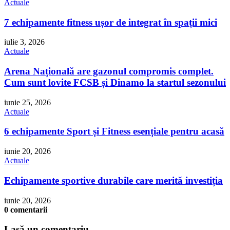
Actuale
7 echipamente fitness ușor de integrat în spații mici
iulie 3, 2026
Actuale
Arena Națională are gazonul compromis complet.
Cum sunt lovite FCSB și Dinamo la startul sezonului
iunie 25, 2026
Actuale
6 echipamente Sport și Fitness esențiale pentru acasă
iunie 20, 2026
Actuale
Echipamente sportive durabile care merită investiția
iunie 20, 2026
0 comentarii
Lasă un comentariu