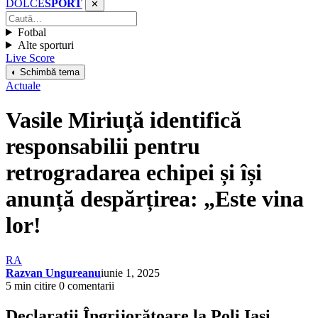
DOLCE
SPORT
✕
Fotbal
Alte sporturi
Live Score
◐ Schimbă tema
Actuale
Vasile Miriuţă identifică
responsabilii pentru
retrogradarea echipei și își
anunță despărțirea: „Este vina
lor!
RA
Razvan Ungureanu
iunie 1, 2025
5 min citire
0 comentarii
Declarații Îngrijorătoare la Poli Iași