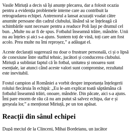
Vasile Miriuță a decis să își anunțe plecarea, dar a folosit ocazia
pentru a evidenția problemele interne care au contribuit la
retrogradarea echipei. Antrenorul a lansat acuzații voalat către
anumite persoane din cadrul clubului, lăsând să se înțeleagă că
schimbările sunt necesare pentru a readuce Poli Iași pe drumul cel
bun. „Multe nu ar fi de spus. Fotbalul înseamnă trăire, mândrie. Unii
nu au înțeles și aici s-a ajuns. Suntem toți de vină, toți care am fost
acolo. Prea multe nu îmi reproșez,” a adăugat el.
Aceste declarații sugerează nu doar o frustrare personală, ci și o lipsă
de conexiune între stafful tehnic, jucători și conducerea clubului.
Miriuță a subliniat faptul că în fotbal, unitatea și onoarea sunt
esențiale, iar atunci când aceste valori sunt compromise, rezultatul
este inevitabil.
Fostul campion al României a vorbit despre importanța înțelegerii
rolului fiecăruia în echipă: „Eu le-am explicat toată săptămâna că
fotbalul înseamnă trăiri, onoare, mândrie. Din păcate, aici s-a ajuns.
Îmi pare enorm de rău că nu am putut să salvez echipa, dar e și
greșeala lor,” a menționat Miriuță, pe un ton apăsat.
Reacții din sânul echipei
După meciul de la Clinceni, Mihai Bordeianu, un jucător