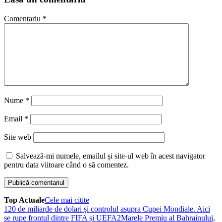
Comentariu
*
Nume
*
Email
*
Site web
Salvează-mi numele, emailul și site-ul web în acest navigator
pentru data viitoare când o să comentez.
Top Actuale
Cele mai citite
1
20 de miliarde de dolari și controlul asupra Cupei Mondiale. Aici
se rupe frontul dintre FIFA și UEFA
2
Marele Premiu al Bahrainului,