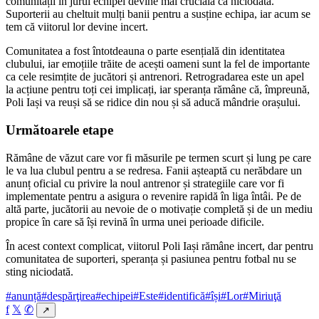
comunității în jurul echipei devine mai crucială ca niciodată.
Suporterii au cheltuit mulți banii pentru a susține echipa, iar acum se
tem că viitorul lor devine incert.
Comunitatea a fost întotdeauna o parte esențială din identitatea
clubului, iar emoțiile trăite de acești oameni sunt la fel de importante
ca cele resimțite de jucători și antrenori. Retrogradarea este un apel
la acțiune pentru toți cei implicați, iar speranța rămâne că, împreună,
Poli Iași va reuși să se ridice din nou și să aducă mândrie orașului.
Următoarele etape
Rămâne de văzut care vor fi măsurile pe termen scurt și lung pe care
le va lua clubul pentru a se redresa. Fanii așteaptă cu nerăbdare un
anunț oficial cu privire la noul antrenor și strategiile care vor fi
implementate pentru a asigura o revenire rapidă în liga întâi. Pe de
altă parte, jucătorii au nevoie de o motivație completă și de un mediu
propice în care să își revină în urma unei perioade dificile.
În acest context complicat, viitorul Poli Iași rămâne incert, dar pentru
comunitatea de suporteri, speranța și pasiunea pentru fotbal nu se
sting niciodată.
#anunță
#despărţirea
#echipei
#Este
#identifică
#își
#Lor
#Miriuţă
f
𝕏
✆
↗