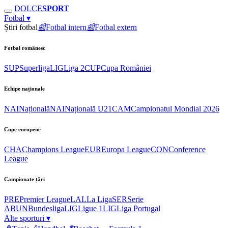
DOLCE
SPORT
Fotbal
▾
Știri fotbal
📰
Fotbal intern
📰
Fotbal extern
Fotbal românesc
SUP
Superliga
LIG
Liga 2
CUP
Cupa României
Echipe naționale
NAI
Națională
NAI
Națională U21
CAM
Campionatul Mondial 2026
Cupe europene
CHA
Champions League
EUR
Europa League
CON
Conference
League
Campionate țări
PRE
Premier League
LAL
La Liga
SER
Serie
A
BUN
Bundesliga
LIG
Ligue 1
LIG
Liga Portugal
Alte sporturi
▾