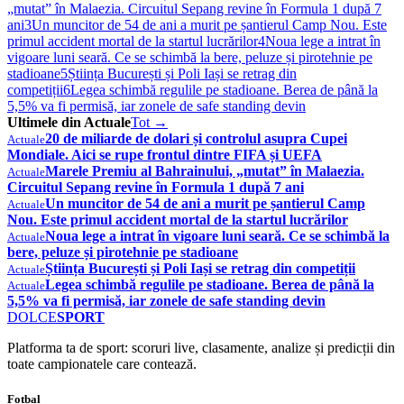
„mutat” în Malaezia. Circuitul Sepang revine în Formula 1 după 7
ani
3
Un muncitor de 54 de ani a murit pe șantierul Camp Nou. Este
primul accident mortal de la startul lucrărilor
4
Noua lege a intrat în
vigoare luni seară. Ce se schimbă la bere, peluze și pirotehnie pe
stadioane
5
Știința București și Poli Iași se retrag din
competiții
6
Legea schimbă regulile pe stadioane. Berea de până la
5,5% va fi permisă, iar zonele de safe standing devin
Ultimele din Actuale
Tot →
20 de miliarde de dolari și controlul asupra Cupei
Actuale
Mondiale. Aici se rupe frontul dintre FIFA și UEFA
Marele Premiu al Bahrainului, „mutat” în Malaezia.
Actuale
Circuitul Sepang revine în Formula 1 după 7 ani
Un muncitor de 54 de ani a murit pe șantierul Camp
Actuale
Nou. Este primul accident mortal de la startul lucrărilor
Noua lege a intrat în vigoare luni seară. Ce se schimbă la
Actuale
bere, peluze și pirotehnie pe stadioane
Știința București și Poli Iași se retrag din competiții
Actuale
Legea schimbă regulile pe stadioane. Berea de până la
Actuale
5,5% va fi permisă, iar zonele de safe standing devin
DOLCE
SPORT
Platforma ta de sport: scoruri live, clasamente, analize și predicții din
toate campionatele care contează.
Fotbal