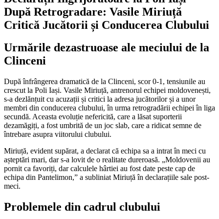
După Retrogradare: Vasile Miriuță
Critică Jucătorii și Conducerea Clubului
Urmările dezastruoase ale meciului de la
Clinceni
După înfrângerea dramatică de la Clinceni, scor 0-1, tensiunile au
crescut la Poli Iași. Vasile Miriuță, antrenorul echipei moldovenești,
s-a dezlănțuit cu acuzații și critici la adresa jucătorilor și a unor
membri din conducerea clubului, în urma retrogradării echipei în liga
secundă. Aceasta evoluție nefericită, care a lăsat suporterii
dezamăgiți, a fost umbrită de un joc slab, care a ridicat semne de
întrebare asupra viitorului clubului.
Miriuță, evident supărat, a declarat că echipa sa a intrat în meci cu
așteptări mari, dar s-a lovit de o realitate dureroasă. „Moldovenii au
pornit ca favoriți, dar calculele hârtiei au fost date peste cap de
echipa din Pantelimon,” a subliniat Miriuță în declarațiile sale post-
meci.
Problemele din cadrul clubului