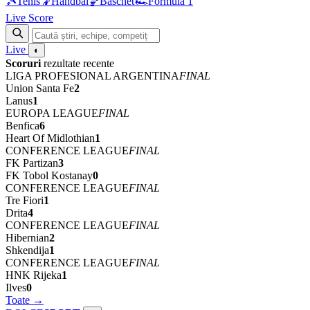
🎾
Tenis
🤾
Handbal
🏀
Baschet
🏎
Formula 1
Live Score
Live
◐
Scoruri
rezultate recente
LIGA PROFESIONAL ARGENTINA
FINAL
Union Santa Fe
2
Lanus
1
EUROPA LEAGUE
FINAL
Benfica
6
Heart Of Midlothian
1
CONFERENCE LEAGUE
FINAL
FK Partizan
3
FK Tobol Kostanay
0
CONFERENCE LEAGUE
FINAL
Tre Fiori
1
Drita
4
CONFERENCE LEAGUE
FINAL
Hibernian
2
Shkendija
1
CONFERENCE LEAGUE
FINAL
HNK Rijeka
1
Ilves
0
Toate →