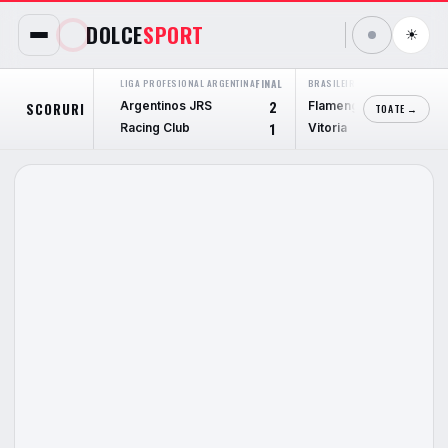
DOLCE
SPORT
☀
LIGA PROFESIONAL ARGENTINA
FINAL
BRASILEIRÃO SERIE A
FINAL
Argentinos JRS
Flamengo
SCORURI
2
2
TOATE →
Racing Club
Vitoria
1
0