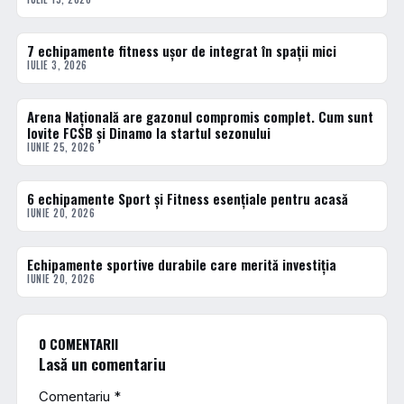
7 echipamente fitness ușor de integrat în spații mici
ACTUALE
IULIE 3, 2026
Arena Națională are gazonul compromis complet. Cum sunt
ACTUALE
lovite FCSB și Dinamo la startul sezonului
IUNIE 25, 2026
6 echipamente Sport și Fitness esențiale pentru acasă
ACTUALE
IUNIE 20, 2026
Echipamente sportive durabile care merită investiția
ACTUALE
IUNIE 20, 2026
0 COMENTARII
Lasă un comentariu
Comentariu
*