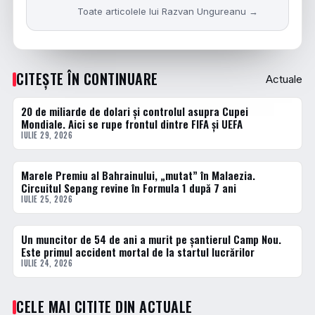
Toate articolele lui Razvan Ungureanu →
CITEȘTE ÎN CONTINUARE
Actuale
20 de miliarde de dolari și controlul asupra Cupei
ACTUALE
Mondiale. Aici se rupe frontul dintre FIFA și UEFA
IULIE 29, 2026
Marele Premiu al Bahrainului, „mutat” în Malaezia.
ACTUALE
Circuitul Sepang revine în Formula 1 după 7 ani
IULIE 25, 2026
Un muncitor de 54 de ani a murit pe șantierul Camp Nou.
ACTUALE
Este primul accident mortal de la startul lucrărilor
IULIE 24, 2026
CELE MAI CITITE DIN ACTUALE