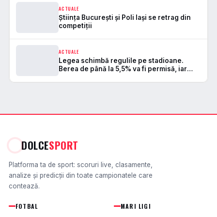
ACTUALE
Știința București și Poli Iași se retrag din
competiții
ACTUALE
Legea schimbă regulile pe stadioane.
Berea de până la 5,5% va fi permisă, iar
zonele de safe standing devin
DOLCE
SPORT
Platforma ta de sport: scoruri live, clasamente,
analize și predicții din toate campionatele care
contează.
FOTBAL
MARI LIGI