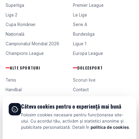
Superliga
Premier League
Liga 2
La Liga
Cupa României
Serie A
Națională
Bundesliga
Campionatul Mondial 2026
Ligue 1
Champions League
Europa League
ALTE SPORTURI
DOLCESPORT
Tenis
Scoruri live
Handbal
Contact
Baschet
Publicitate
Câteva cookies pentru o experiență mai bună
Formula 1
Termeni și condiții
Folosim cookies necesare pentru funcționarea site-
Fotbal intern
ului. Cu acordul tău, activăm și statistici anonime și
publicitate personalizată. Detalii în
politica de cookies
.
Fotbal extern