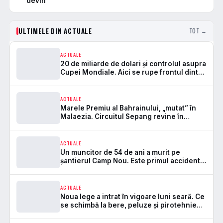
devin
ULTIMELE DIN ACTUALE
TOT →
ACTUALE
20 de miliarde de dolari și controlul asupra
Cupei Mondiale. Aici se rupe frontul dintre
FIFA și UEFA
ACTUALE
Marele Premiu al Bahrainului, „mutat” în
Malaezia. Circuitul Sepang revine în
Formula 1 după 7 ani
ACTUALE
Un muncitor de 54 de ani a murit pe
șantierul Camp Nou. Este primul accident
mortal de la startul lucrărilor
ACTUALE
Noua lege a intrat în vigoare luni seară. Ce
se schimbă la bere, peluze și pirotehnie
pe stadioane