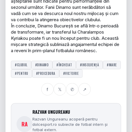
așteptările sunt ridicate pentru performanțele din
sezonul următor. Fanii Dinamo sunt nerăbdători să
vadă cum se va descurca noul nostru mijlocaș și cum
va contribui la atingerea obiectivelor clubului.
În concluzie, Dinamo București se află într-o perioadă
de transformare, iar transferul lui Charalampos
Kyriakou poate fi un nou început pentru club. Această
mișcare strategică subliniază angajamentul echipei de
a reveni în prim-planul fotbalului românesc.
#CLUBUL
#DINAMO
#ÎNCHEIAT
#INSOLVENŢĂ
#MARE
#PENTRU
#PROCEDURA
#VICTORIE
f
𝕏
✆
↗
RAZVAN UNGUREANU
Razvan Ungureanu acoperă pentru
RA
dolcesport.ro subiecte de fotbal intern și
fotbal extern.