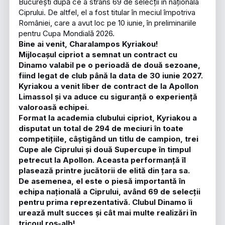
București după ce a strâns 69 de selecții în naționala
Ciprului. De altfel, el a fost titular în meciul împotriva
României, care a avut loc pe 10 iunie, în preliminariile
pentru Cupa Mondială 2026.
Bine ai venit, Charalampos Kyriakou!
Mijlocașul cipriot a semnat un contract cu
Dinamo valabil pe o perioadă de două sezoane,
fiind legat de club până la data de 30 iunie 2027.
Kyriakou a venit liber de contract de la Apollon
Limassol și va aduce cu siguranță o experiență
valoroasă echipei.
Format la academia clubului cipriot, Kyriakou a
disputat un total de 294 de meciuri în toate
competițiile, câștigând un titlu de campion, trei
Cupe ale Ciprului și două Supercupe în timpul
petrecut la Apollon. Aceasta performanță îl
plasează printre jucătorii de elită din ţara sa.
De asemenea, el este o piesă importantă în
echipa națională a Ciprului, având 69 de selecții
pentru prima reprezentativă. Clubul Dinamo îi
urează mult succes și cât mai multe realizări în
tricoul roș-alb!