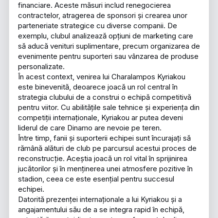
financiare. Aceste măsuri includ renegocierea
contractelor, atragerea de sponsori și crearea unor
parteneriate strategice cu diverse companii. De
exemplu, clubul analizează opțiuni de marketing care
să aducă venituri suplimentare, precum organizarea de
evenimente pentru suporteri sau vânzarea de produse
personalizate.
În acest context, venirea lui Charalampos Kyriakou
este binevenită, deoarece joacă un rol central în
strategia clubului de a construi o echipă competitivă
pentru viitor. Cu abilitățile sale tehnice și experiența din
competiții internaționale, Kyriakou ar putea deveni
liderul de care Dinamo are nevoie pe teren.
Între timp, fanii și suporterii echipei sunt încurajați să
rămână alături de club pe parcursul acestui proces de
reconstrucție. Aceștia joacă un rol vital în sprijinirea
jucătorilor și în menținerea unei atmosfere pozitive în
stadion, ceea ce este esențial pentru succesul
echipei.
Datorită prezenței internaționale a lui Kyriakou și a
angajamentului său de a se integra rapid în echipă,