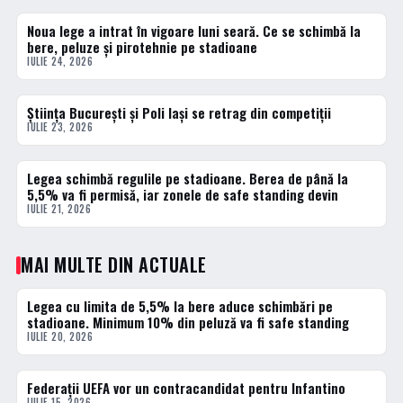
Noua lege a intrat în vigoare luni seară. Ce se schimbă la
1 · TOP
bere, peluze și pirotehnie pe stadioane
IULIE 24, 2026
Știința București și Poli Iași se retrag din competiții
2 · TOP
IULIE 23, 2026
Legea schimbă regulile pe stadioane. Berea de până la
3 · TOP
5,5% va fi permisă, iar zonele de safe standing devin
IULIE 21, 2026
MAI MULTE DIN ACTUALE
Legea cu limita de 5,5% la bere aduce schimbări pe
ACTUALE
stadioane. Minimum 10% din peluză va fi safe standing
IULIE 20, 2026
Federații UEFA vor un contracandidat pentru Infantino
ACTUALE
IULIE 15, 2026