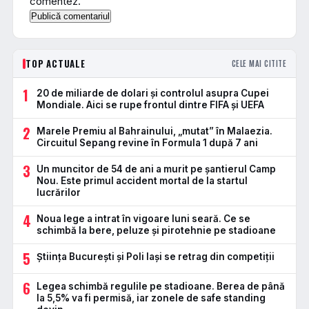
comentez.
TOP ACTUALE
CELE MAI CITITE
1
20 de miliarde de dolari și controlul asupra Cupei
Mondiale. Aici se rupe frontul dintre FIFA și UEFA
2
Marele Premiu al Bahrainului, „mutat” în Malaezia.
Circuitul Sepang revine în Formula 1 după 7 ani
3
Un muncitor de 54 de ani a murit pe șantierul Camp
Nou. Este primul accident mortal de la startul
lucrărilor
4
Noua lege a intrat în vigoare luni seară. Ce se
schimbă la bere, peluze și pirotehnie pe stadioane
5
Știința București și Poli Iași se retrag din competiții
6
Legea schimbă regulile pe stadioane. Berea de până
la 5,5% va fi permisă, iar zonele de safe standing