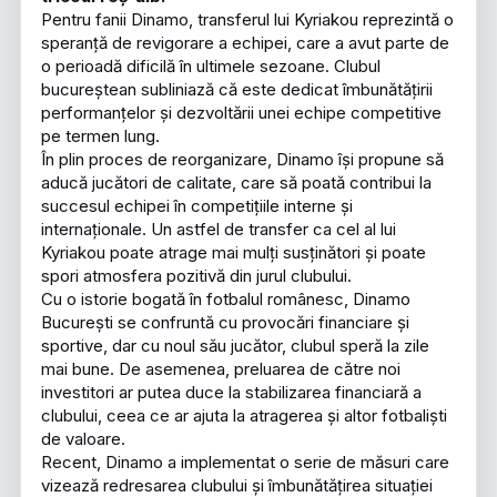
Pentru fanii Dinamo, transferul lui Kyriakou reprezintă o
speranță de revigorare a echipei, care a avut parte de
o perioadă dificilă în ultimele sezoane. Clubul
bucureștean subliniază că este dedicat îmbunătățirii
performanțelor și dezvoltării unei echipe competitive
pe termen lung.
În plin proces de reorganizare, Dinamo își propune să
aducă jucători de calitate, care să poată contribui la
succesul echipei în competițiile interne și
internaționale. Un astfel de transfer ca cel al lui
Kyriakou poate atrage mai mulți susținători și poate
spori atmosfera pozitivă din jurul clubului.
Cu o istorie bogată în fotbalul românesc, Dinamo
București se confruntă cu provocări financiare și
sportive, dar cu noul său jucător, clubul speră la zile
mai bune. De asemenea, preluarea de către noi
investitori ar putea duce la stabilizarea financiară a
clubului, ceea ce ar ajuta la atragerea și altor fotbaliști
de valoare.
Recent, Dinamo a implementat o serie de măsuri care
vizează redresarea clubului și îmbunătățirea situației