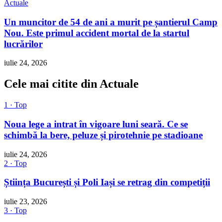
Actuale
Un muncitor de 54 de ani a murit pe șantierul Camp
Nou. Este primul accident mortal de la startul
lucrărilor
iulie 24, 2026
Cele mai citite din Actuale
1 · Top
Noua lege a intrat în vigoare luni seară. Ce se
schimbă la bere, peluze și pirotehnie pe stadioane
iulie 24, 2026
2 · Top
Știința București și Poli Iași se retrag din competiții
iulie 23, 2026
3 · Top