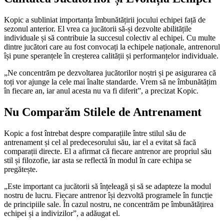
Kopic a subliniat importanța îmbunătățirii jocului echipei față de
sezonul anterior. El vrea ca jucătorii să-și dezvolte abilitățile
individuale și să contribuie la succesul colectiv al echipei. Cu multe
dintre jucători care au fost convocați la echipele naționale, antrenorul
își pune speranțele în creșterea calității și performanțelor individuale.
„Ne concentrăm pe dezvoltarea jucătorilor noștri și pe asigurarea că
toți vor ajunge la cele mai înalte standarde. Vrem să ne îmbunătățim
în fiecare an, iar anul acesta nu va fi diferit”, a precizat Kopic.
Nu Comparăm Stilele de Antrenament
Kopic a fost întrebat despre comparațiile între stilul său de
antrenament și cel al predecesorului său, iar el a evitat să facă
comparații directe. El a afirmat că fiecare antrenor are propriul său
stil și filozofie, iar asta se reflectă în modul în care echipa se
pregătește.
„Este important ca jucătorii să înțeleagă și să se adapteze la modul
nostru de lucru. Fiecare antrenor își dezvoltă programele în funcție
de principiile sale. În cazul nostru, ne concentrăm pe îmbunătățirea
echipei și a indivizilor”, a adăugat el.