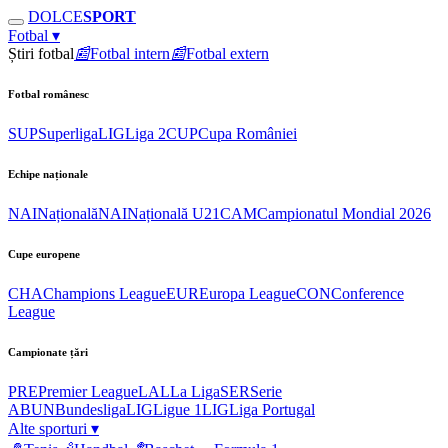
DOLCE
SPORT
Fotbal
▾
Știri fotbal
📰
Fotbal intern
📰
Fotbal extern
Fotbal românesc
SUP
Superliga
LIG
Liga 2
CUP
Cupa României
Echipe naționale
NAI
Națională
NAI
Națională U21
CAM
Campionatul Mondial 2026
Cupe europene
CHA
Champions League
EUR
Europa League
CON
Conference
League
Campionate țări
PRE
Premier League
LAL
La Liga
SER
Serie
A
BUN
Bundesliga
LIG
Ligue 1
LIG
Liga Portugal
Alte sporturi
▾