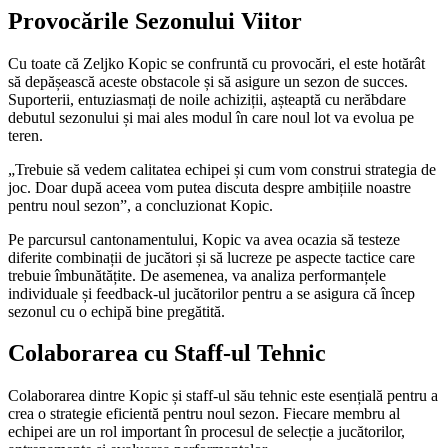
Provocările Sezonului Viitor
Cu toate că Zeljko Kopic se confruntă cu provocări, el este hotărât
să depășească aceste obstacole și să asigure un sezon de succes.
Suporterii, entuziasmați de noile achiziții, așteaptă cu nerăbdare
debutul sezonului și mai ales modul în care noul lot va evolua pe
teren.
„Trebuie să vedem calitatea echipei și cum vom construi strategia de
joc. Doar după aceea vom putea discuta despre ambițiile noastre
pentru noul sezon”, a concluzionat Kopic.
Pe parcursul cantonamentului, Kopic va avea ocazia să testeze
diferite combinații de jucători și să lucreze pe aspecte tactice care
trebuie îmbunătățite. De asemenea, va analiza performanțele
individuale și feedback-ul jucătorilor pentru a se asigura că încep
sezonul cu o echipă bine pregătită.
Colaborarea cu Staff-ul Tehnic
Colaborarea dintre Kopic și staff-ul său tehnic este esențială pentru a
crea o strategie eficientă pentru noul sezon. Fiecare membru al
echipei are un rol important în procesul de selecție a jucătorilor,