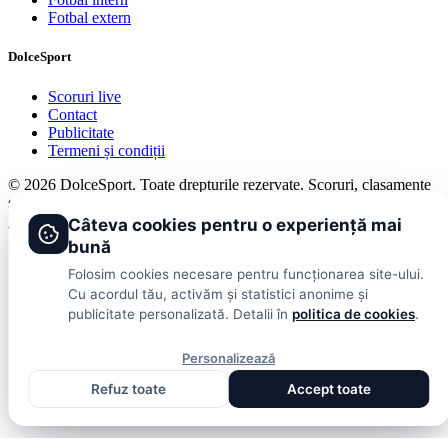
Fotbal extern
DolceSport
Scoruri live
Contact
Publicitate
Termeni și condiții
© 2026 DolceSport. Toate drepturile rezervate.
Scoruri, clasamente
și analize din toate competițiile
Fotbal intern
Fotbal extern
Scoruri live
Câteva cookies pentru o experiență mai
bună
Folosim cookies necesare pentru funcționarea site-ului.
Cu acordul tău, activăm și statistici anonime și
publicitate personalizată. Detalii în
politica de cookies
.
Personalizează
Refuz toate
Accept toate