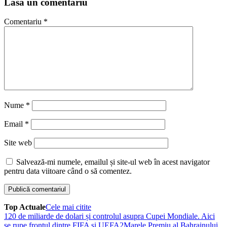
Lasă un comentariu
Comentariu
*
Nume
*
Email
*
Site web
Salvează-mi numele, emailul și site-ul web în acest navigator
pentru data viitoare când o să comentez.
Top Actuale
Cele mai citite
1
20 de miliarde de dolari și controlul asupra Cupei Mondiale. Aici
se rupe frontul dintre FIFA și UEFA
2
Marele Premiu al Bahrainului,