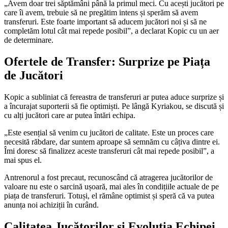
„Avem doar trei săptămâni până la primul meci. Cu acești jucători pe
care îi avem, trebuie să ne pregătim intens și sperăm să avem
transferuri. Este foarte important să aducem jucători noi și să ne
completăm lotul cât mai repede posibil”, a declarat Kopic cu un aer
de determinare.
Ofertele de Transfer: Surprize pe Piața
de Jucători
Kopic a subliniat că fereastra de transferuri ar putea aduce surprize și
a încurajat suporterii să fie optimiști. Pe lângă Kyriakou, se discută și
cu alți jucători care ar putea întări echipa.
„Este esențial să venim cu jucători de calitate. Este un proces care
necesită răbdare, dar suntem aproape să semnăm cu câțiva dintre ei.
Îmi doresc să finalizez aceste transferuri cât mai repede posibil”, a
mai spus el.
Antrenorul a fost precaut, recunoscând că atragerea jucătorilor de
valoare nu este o sarcină ușoară, mai ales în condițiile actuale de pe
piața de transferuri. Totuși, el rămâne optimist și speră că va putea
anunța noi achiziții în curând.
Calitatea Jucătorilor și Evoluția Echipei