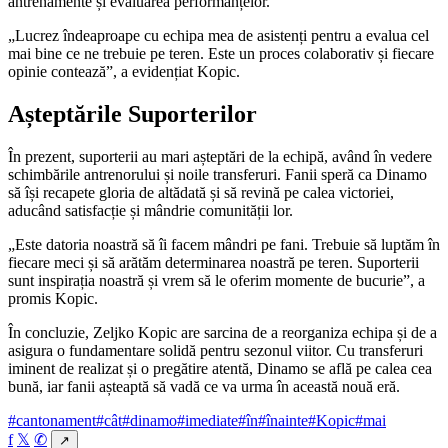
antrenamente și evaluarea performanțelor.
„Lucrez îndeaproape cu echipa mea de asistenți pentru a evalua cel
mai bine ce ne trebuie pe teren. Este un proces colaborativ și fiecare
opinie contează”, a evidențiat Kopic.
Așteptările Suporterilor
În prezent, suporterii au mari așteptări de la echipă, având în vedere
schimbările antrenorului și noile transferuri. Fanii speră ca Dinamo
să își recapete gloria de altădată și să revină pe calea victoriei,
aducând satisfacție și mândrie comunității lor.
„Este datoria noastră să îi facem mândri pe fani. Trebuie să luptăm în
fiecare meci și să arătăm determinarea noastră pe teren. Suporterii
sunt inspirația noastră și vrem să le oferim momente de bucurie”, a
promis Kopic.
În concluzie, Zeljko Kopic are sarcina de a reorganiza echipa și de a
asigura o fundamentare solidă pentru sezonul viitor. Cu transferuri
iminent de realizat și o pregătire atentă, Dinamo se află pe calea cea
bună, iar fanii așteaptă să vadă ce va urma în această nouă eră.
#cantonament
#cât
#dinamo
#imediate
#în
#înainte
#Kopic
#mai
f
𝕏
✆
↗