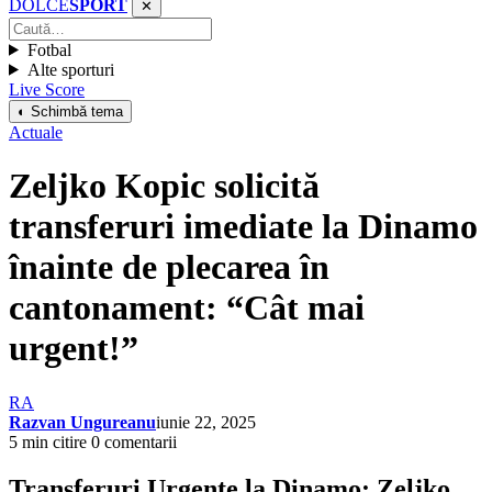
DOLCE
SPORT
✕
Fotbal
Alte sporturi
Live Score
◐ Schimbă tema
Actuale
Zeljko Kopic solicită
transferuri imediate la Dinamo
înainte de plecarea în
cantonament: “Cât mai
urgent!”
RA
Razvan Ungureanu
iunie 22, 2025
5 min citire
0 comentarii
Transferuri Urgente la Dinamo: Zeljko