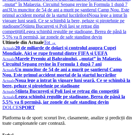
„mutat” în Malaezia. Circuitul Sepang revine în Formula 1 după 7
ani
3
Un muncitor de 54 de ani a murit pe șantierul Camp Nou. Este
primul accident mortal de la startul lucrărilor
4
Noua lege a intrat în
vigoare luni seară. Ce se schimbă la bere, peluze și pirotehnie pe
stadioane
5
Știința București și Poli Iași se retrag din
competiții
6
Legea schimbă regulile pe stadioane. Berea de până la
5,5% va fi permisă, iar zonele de safe standing devin
Ultimele din Actuale
Tot →
20 de miliarde de dolari și controlul asupra Cupei
Actuale
Mondiale. Aici se rupe frontul dintre FIFA și UEFA
Marele Premiu al Bahrainului, „mutat” în Malaezia.
Actuale
Circuitul Sepang revine în Formula 1 după 7 ani
Un muncitor de 54 de ani a murit pe șantierul Camp
Actuale
Nou. Este primul accident mortal de la startul lucrărilor
Noua lege a intrat în vigoare luni seară. Ce se schimbă la
Actuale
bere, peluze și pirotehnie pe stadioane
Știința București și Poli Iași se retrag din competiții
Actuale
Legea schimbă regulile pe stadioane. Berea de până la
Actuale
5,5% va fi permisă, iar zonele de safe standing devin
DOLCE
SPORT
Platforma ta de sport: scoruri live, clasamente, analize și predicții din
toate campionatele care contează.
Fotbal