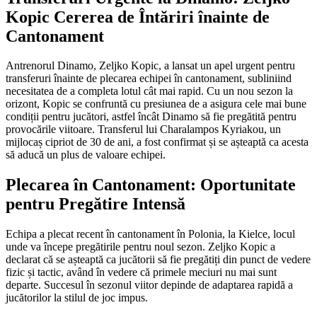
Kopic Cererea de Întăriri înainte de
Cantonament
Antrenorul Dinamo, Zeljko Kopic, a lansat un apel urgent pentru
transferuri înainte de plecarea echipei în cantonament, subliniind
necesitatea de a completa lotul cât mai rapid. Cu un nou sezon la
orizont, Kopic se confruntă cu presiunea de a asigura cele mai bune
condiții pentru jucători, astfel încât Dinamo să fie pregătită pentru
provocările viitoare. Transferul lui Charalampos Kyriakou, un
mijlocaș cipriot de 30 de ani, a fost confirmat și se așteaptă ca acesta
să aducă un plus de valoare echipei.
Plecarea în Cantonament: Oportunitate
pentru Pregătire Intensă
Echipa a plecat recent în cantonament în Polonia, la Kielce, locul
unde va începe pregătirile pentru noul sezon. Zeljko Kopic a
declarat că se așteaptă ca jucătorii să fie pregătiți din punct de vedere
fizic și tactic, având în vedere că primele meciuri nu mai sunt
departe. Succesul în sezonul viitor depinde de adaptarea rapidă a
jucătorilor la stilul de joc impus.