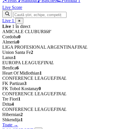
🎾
Tenis
🤾
Handbal
🏀
Baschet
🏎
Formula 1
Live Score
Live
1
☀
Live
1 în direct
AMICALE CLUBURI
68'
Cordoba
0
Almeria
0
LIGA PROFESIONAL ARGENTINA
FINAL
Union Santa Fe
2
Lanus
1
EUROPA LEAGUE
FINAL
Benfica
6
Heart Of Midlothian
1
CONFERENCE LEAGUE
FINAL
FK Partizan
3
FK Tobol Kostanay
0
CONFERENCE LEAGUE
FINAL
Tre Fiori
1
Drita
4
CONFERENCE LEAGUE
FINAL
Hibernian
2
Shkendija
1
Toate →