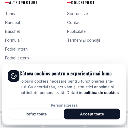
ALTE SPORTURI
DOLCESPORT
Tenis
Scoruri live
Handbal
Contact
Baschet
Publicitate
Formula 1
Termeni și condiții
Fotbal intern
Fotbal extern
Câteva cookies pentru o experiență mai bună
© 2026 DOLCESPORT. TOATE DREPTURILE REZERVATE.
Folosim cookies necesare pentru funcționarea site-
SCORURI, CLASAMENTE ȘI ANALIZE DIN TOATE COMPETIȚIILE
ului. Cu acordul tău, activăm și statistici anonime și
publicitate personalizată. Detalii în
politica de cookies
.
Personalizează
Refuz toate
Accept toate
Fotbal intern
Fotbal extern
Scoruri live