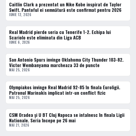
Caitlin Clark a prezentat un Nike Kobe inspirat de Taylor
BASCHET
Swift. Pantoful ei semnătură este confirmat pentru 2026
IUNIE 12, 2026
Real Madrid pierde seria cu Tenerife 1-2. Echipa lui
BASCHET
Scariolo este eliminata din Liga ACB
IUNIE 6, 2026
San Antonio Spurs invinge Oklahoma City Thunder 103-82.
BASCHET
Victor Wembanyama marcheaza 33 de puncte
MAI 25, 2026
Olympiakos invinge Real Madrid 92-85 în finala Euroligii.
BASCHET
Patronul Marinakis implicat intr-un conflict fizic
MAI 25, 2026
CSM Oradea și U BT Cluj Napoca se intalnesc în finala Ligii
BASCHET
Nationale. Seria începe pe 26 mai
MAI 21, 2026