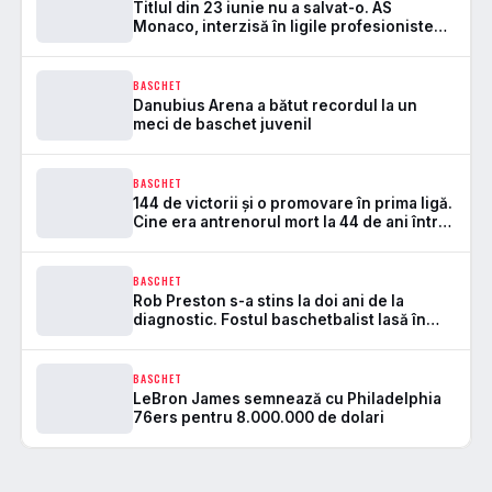
Titlul din 23 iunie nu a salvat-o. AS
Monaco, interzisă în ligile profesioniste
după blocajul financiar
BASCHET
Danubius Arena a bătut recordul la un
meci de baschet juvenil
BASCHET
144 de victorii și o promovare în prima ligă.
Cine era antrenorul mort la 44 de ani într-
un accident de skijet
BASCHET
Rob Preston s-a stins la doi ani de la
diagnostic. Fostul baschetbalist lasă în
urmă șase copii
BASCHET
LeBron James semnează cu Philadelphia
76ers pentru 8.000.000 de dolari