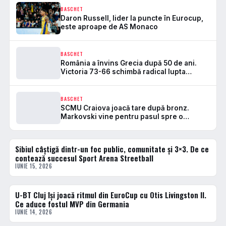
BASCHET
Daron Russell, lider la puncte în Eurocup,
este aproape de AS Monaco
BASCHET
România a învins Grecia după 50 de ani.
Victoria 73-66 schimbă radical lupta
pentru calificarea la World Cup 2027.
BASCHET
SCMU Craiova joacă tare după bronz.
Markovski vine pentru pasul spre o
medalie mai mare
Sibiul câștigă dintr-un foc public, comunitate și 3×3. De ce
BASCHET
contează succesul Sport Arena Streetball
IUNIE 15, 2026
U-BT Cluj își joacă ritmul din EuroCup cu Otis Livingston II.
BASCHET
Ce aduce fostul MVP din Germania
IUNIE 14, 2026