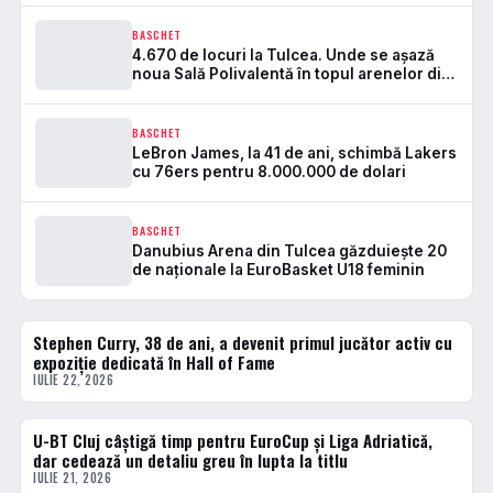
BASCHET
4.670 de locuri la Tulcea. Unde se așază
noua Sală Polivalentă în topul arenelor din
România
BASCHET
LeBron James, la 41 de ani, schimbă Lakers
cu 76ers pentru 8.000.000 de dolari
BASCHET
Danubius Arena din Tulcea găzduiește 20
de naționale la EuroBasket U18 feminin
Stephen Curry, 38 de ani, a devenit primul jucător activ cu
BASCHET
expoziție dedicată în Hall of Fame
IULIE 22, 2026
U-BT Cluj câștigă timp pentru EuroCup și Liga Adriatică,
BASCHET
dar cedează un detaliu greu în lupta la titlu
IULIE 21, 2026