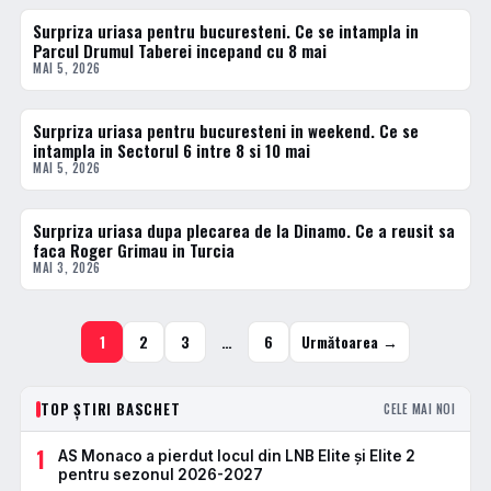
Surpriza uriasa pentru bucuresteni. Ce se intampla in
BASCHET
Parcul Drumul Taberei incepand cu 8 mai
MAI 5, 2026
Surpriza uriasa pentru bucuresteni in weekend. Ce se
BASCHET
intampla in Sectorul 6 intre 8 si 10 mai
MAI 5, 2026
Surpriza uriasa dupa plecarea de la Dinamo. Ce a reusit sa
BASCHET
faca Roger Grimau in Turcia
MAI 3, 2026
1
2
3
…
6
Următoarea →
TOP ȘTIRI BASCHET
CELE MAI NOI
1
AS Monaco a pierdut locul din LNB Elite și Elite 2
pentru sezonul 2026-2027