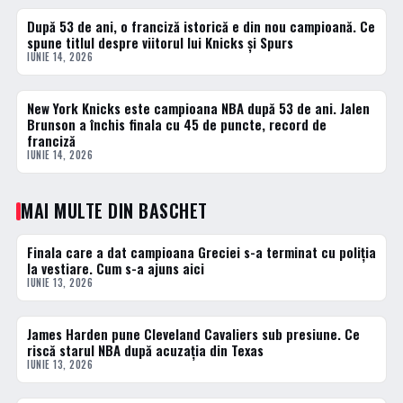
După 53 de ani, o franciză istorică e din nou campioană. Ce
BASCHET
spune titlul despre viitorul lui Knicks și Spurs
IUNIE 14, 2026
New York Knicks este campioana NBA după 53 de ani. Jalen
BASCHET
Brunson a închis finala cu 45 de puncte, record de
franciză
IUNIE 14, 2026
MAI MULTE DIN BASCHET
Finala care a dat campioana Greciei s-a terminat cu poliția
BASCHET
la vestiare. Cum s-a ajuns aici
IUNIE 13, 2026
James Harden pune Cleveland Cavaliers sub presiune. Ce
BASCHET
riscă starul NBA după acuzația din Texas
IUNIE 13, 2026