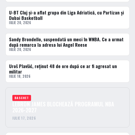
U-BT Cluj și-a aflat grupa din Liga Adriatică, cu Partizan și
BASCHET
Dubai Basketball
IULIE 20, 2026
Sandy Brondello, suspendată un meci în WNBA. Ce a urmat
BASCHET
după remarca la adresa lui Angel Reese
IULIE 20, 2026
Uroš Plavšić, reținut 48 de ore după ce ar fi agresat un
BASCHET
militar
IULIE 18, 2026
BASCHET
LEBRON JAMES BLOCHEAZĂ PROGRAMUL NBA
2026-2027
IULIE 17, 2026