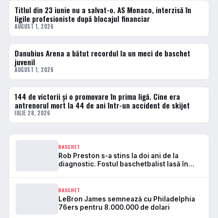
Titlul din 23 iunie nu a salvat-o. AS Monaco, interzisă în
BASCHET
ligile profesioniste după blocajul financiar
AUGUST 1, 2026
Danubius Arena a bătut recordul la un meci de baschet
BASCHET
juvenil
AUGUST 1, 2026
144 de victorii și o promovare în prima ligă. Cine era
BASCHET
antrenorul mort la 44 de ani într-un accident de skijet
IULIE 28, 2026
BASCHET
Rob Preston s-a stins la doi ani de la
diagnostic. Fostul baschetbalist lasă în
urmă șase copii
BASCHET
LeBron James semnează cu Philadelphia
76ers pentru 8.000.000 de dolari