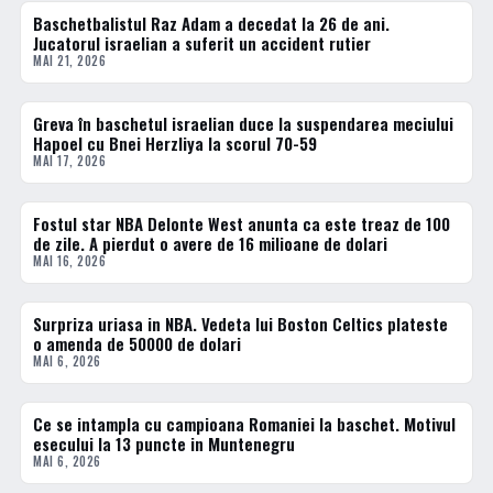
Baschetbalistul Raz Adam a decedat la 26 de ani.
BASCHET
Jucatorul israelian a suferit un accident rutier
MAI 21, 2026
Greva în baschetul israelian duce la suspendarea meciului
BASCHET
Hapoel cu Bnei Herzliya la scorul 70-59
MAI 17, 2026
Fostul star NBA Delonte West anunta ca este treaz de 100
BASCHET
de zile. A pierdut o avere de 16 milioane de dolari
MAI 16, 2026
Surpriza uriasa in NBA. Vedeta lui Boston Celtics plateste
BASCHET
o amenda de 50000 de dolari
MAI 6, 2026
Ce se intampla cu campioana Romaniei la baschet. Motivul
BASCHET
esecului la 13 puncte in Muntenegru
MAI 6, 2026