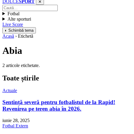
DOLCE
SPORT
✕
Fotbal
Alte sporturi
Live Score
◐ Schimbă tema
Acasă
› Etichetă
Abia
2 articole etichetate.
Toate știrile
Actuale
Sentință severă pentru fotbalistul de la Rapid!
Revenirea pe teren abia în 2026.
iunie 28, 2025
Fotbal Extern