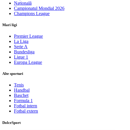
Națională
Campionatul Mondial 2026
Champions League
Mari ligi
Premier League
La Liga
Serie A
Bundesliga
Ligue 1
Europa League
Alte sporturi
Tenis
Handbal
Baschet
Formula 1
Fotbal intern
Fotbal extern
DolceSport