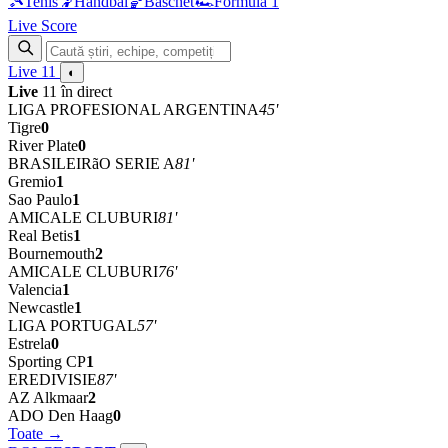
🎾
Tenis
🤾
Handbal
🏀
Baschet
🏎
Formula 1
Live Score
Live
11
◐
Live
11 în direct
LIGA PROFESIONAL ARGENTINA
45'
Tigre
0
River Plate
0
BRASILEIRãO SERIE A
81'
Gremio
1
Sao Paulo
1
AMICALE CLUBURI
81'
Real Betis
1
Bournemouth
2
AMICALE CLUBURI
76'
Valencia
1
Newcastle
1
LIGA PORTUGAL
57'
Estrela
0
Sporting CP
1
EREDIVISIE
87'
AZ Alkmaar
2
ADO Den Haag
0
Toate →