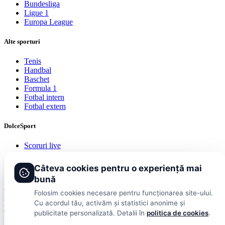
Bundesliga
Ligue 1
Europa League
Alte sporturi
Tenis
Handbal
Baschet
Formula 1
Fotbal intern
Fotbal extern
DolceSport
Scoruri live
Contact
Publicitate
Câteva cookies pentru o experiență mai
Termeni și condiții
bună
© 2026 DolceSport. Toate drepturile rezervate.
Scoruri, clasamente
Folosim cookies necesare pentru funcționarea site-ului.
și analize din toate competițiile
Cu acordul tău, activăm și statistici anonime și
Fotbal intern
Fotbal extern
Scoruri live
publicitate personalizată. Detalii în
politica de cookies
.