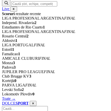
Live
☀
Scoruri
rezultate recente
LIGA PROFESIONAL ARGENTINA
FINAL
Independ. Rivadavia
2
Estudiantes de Rio Cuarto
1
LIGA PROFESIONAL ARGENTINA
FINAL
Rosario Central
2
Aldosivi
1
LIGA PORTUGAL
FINAL
Estoril
1
Famalicao
1
AMICALE CLUBURI
FINAL
Monza
3
Padova
3
JUPILER PRO LEAGUE
FINAL
Club Brugge KV
3
Kortrijk
0
PARVA LIGA
FINAL
Levski Sofia
2
Lokomotiv Plovdiv
0
Toate →
DOLCE
SPORT
✕