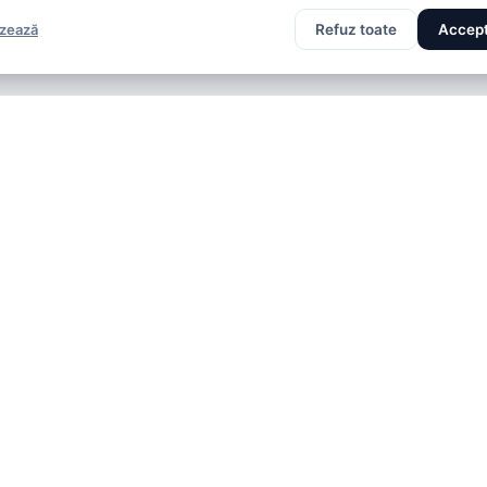
izează
Refuz toate
Accept