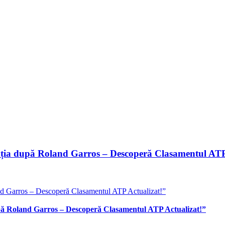
mația după Roland Garros – Descoperă Clasamentul ATP
and Garros – Descoperă Clasamentul ATP Actualizat!”
upă Roland Garros – Descoperă Clasamentul ATP Actualizat!”