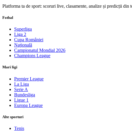
Platforma ta de sport: scoruri live, clasamente, analize și predicții din
Fotbal
Superliga
Liga 2
Cupa României
Națională
Campionatul Mondial 2026
Champions League
Mari ligi
Premier League
La Liga
Serie A
Bundesliga
Ligue 1
Europa League
Alte sporturi
Tenis