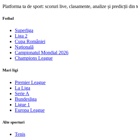
Platforma ta de sport: scoruri live, clasamente, analize și predicții din
Fotbal
Superliga
Liga 2
Cupa României
Națională
Campionatul Mondial 2026
Champions League
Mari ligi
Premier League
La Liga
Serie A
Bundesliga
Ligue 1
Europa League
Alte sporturi
Tenis