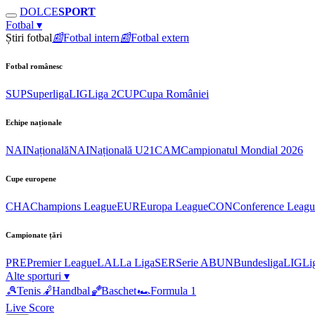
DOLCE
SPORT
Fotbal
▾
Știri fotbal
📰
Fotbal intern
📰
Fotbal extern
Fotbal românesc
SUP
Superliga
LIG
Liga 2
CUP
Cupa României
Echipe naționale
NAI
Națională
NAI
Națională U21
CAM
Campionatul Mondial 2026
Cupe europene
CHA
Champions League
EUR
Europa League
CON
Conference Leagu
Campionate țări
PRE
Premier League
LAL
La Liga
SER
Serie A
BUN
Bundesliga
LIG
Li
Alte sporturi
▾
🎾
Tenis
🤾
Handbal
🏀
Baschet
🏎
Formula 1
Live Score