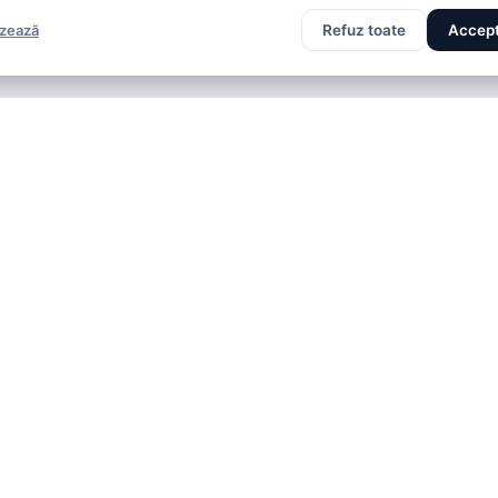
izează
Refuz toate
Accept