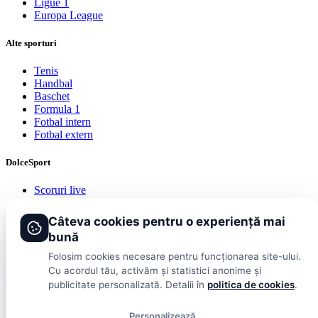
Ligue 1
Europa League
Alte sporturi
Tenis
Handbal
Baschet
Formula 1
Fotbal intern
Fotbal extern
DolceSport
Scoruri live
Contact
Publicitate
Câteva cookies pentru o experiență mai
Termeni și condiții
bună
© 2026 DolceSport. Toate drepturile rezervate.
Scoruri, clasamente
Folosim cookies necesare pentru funcționarea site-ului.
și analize din toate competițiile
Cu acordul tău, activăm și statistici anonime și
Fotbal intern
Fotbal extern
Scoruri live
publicitate personalizată. Detalii în
politica de cookies
.
Personalizează