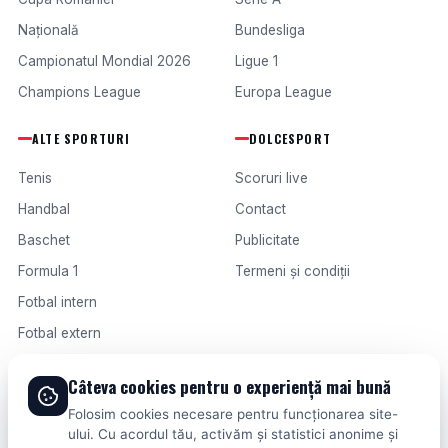
Națională
Bundesliga
Campionatul Mondial 2026
Ligue 1
Champions League
Europa League
ALTE SPORTURI
DOLCESPORT
Tenis
Scoruri live
Handbal
Contact
Baschet
Publicitate
Formula 1
Termeni și condiții
Fotbal intern
Fotbal extern
Câteva cookies pentru o experiență mai bună
© 2026 DOLCESPORT. TOATE DREPTURILE REZERVATE.
Folosim cookies necesare pentru funcționarea site-
SCORURI, CLASAMENTE ȘI ANALIZE DIN TOATE COMPETIȚIILE
ului. Cu acordul tău, activăm și statistici anonime și