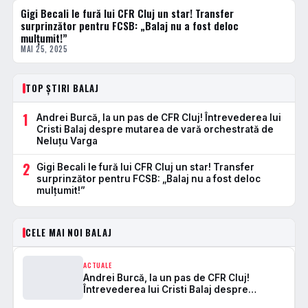
Gigi Becali le fură lui CFR Cluj un star! Transfer
ACTUALE
surprinzător pentru FCSB: „Balaj nu a fost deloc
mulțumit!”
MAI 25, 2025
TOP ȘTIRI BALAJ
1
Andrei Burcă, la un pas de CFR Cluj! Întrevederea lui
Cristi Balaj despre mutarea de vară orchestrată de
Neluțu Varga
2
Gigi Becali le fură lui CFR Cluj un star! Transfer
surprinzător pentru FCSB: „Balaj nu a fost deloc
mulțumit!”
CELE MAI NOI BALAJ
ACTUALE
Andrei Burcă, la un pas de CFR Cluj!
Întrevederea lui Cristi Balaj despre
mutarea de vară orchestrată de Neluțu