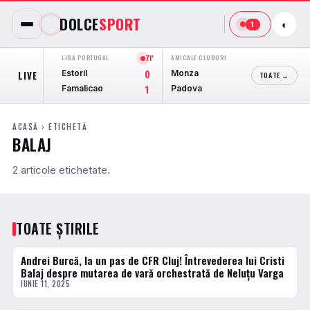
DOLCE
SPORT
◐
1
LIGA PORTUGAL
71'
AMICALE CLUBURI
FINAL
JUPILER 
Estoril
Monza
Club B
LIVE
0
3
TOATE →
Famalicao
Padova
Kortrij
1
3
ACASĂ
› ETICHETĂ
BALAJ
2 articole etichetate.
TOATE ȘTIRILE
Andrei Burcă, la un pas de CFR Cluj! Întrevederea lui Cristi
ACTUALE
Balaj despre mutarea de vară orchestrată de Neluțu Varga
IUNIE 11, 2025