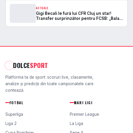
Varga
ACTUALE
Gigi Becali le fură lui CFR Cluj un star!
Transfer surprinzător pentru FCSB: „Balaj
nu a fost deloc mulțumit!”
DOLCE
SPORT
Platforma ta de sport: scoruri live, clasamente,
analize și predicții din toate campionatele care
contează.
FOTBAL
MARI LIGI
Superliga
Premier League
Liga 2
La Liga
Cupa României
Serie A