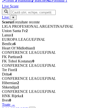
🎾
Tenis
🤾
Handbal
🏀
Baschet
🏎
Formula 1
Live Score
Live
☀
Scoruri
rezultate recente
LIGA PROFESIONAL ARGENTINA
FINAL
Union Santa Fe
2
Lanus
1
EUROPA LEAGUE
FINAL
Benfica
6
Heart Of Midlothian
1
CONFERENCE LEAGUE
FINAL
FK Partizan
3
FK Tobol Kostanay
0
CONFERENCE LEAGUE
FINAL
Tre Fiori
1
Drita
4
CONFERENCE LEAGUE
FINAL
Hibernian
2
Shkendija
1
CONFERENCE LEAGUE
FINAL
HNK Rijeka
1
Ilves
0
Toate →