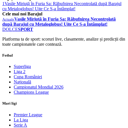
1
Vasile Miriuţă în Furia Sa: Răbufnirea Necontrolată după Barajul
cu Metaloglobus! Uite Ce S-a Întâmplat!
Cele mai noi Barajul
Vasile Miriuţă în Furia Sa: Răbufnirea Necontrolată
Actuale
după Barajul cu Metaloglobus! Uite Ce S-a Întâmplat!
DOLCE
SPORT
Platforma ta de sport: scoruri live, clasamente, analize și predicții din
toate campionatele care contează.
Fotbal
Superliga
Liga 2
Cupa României
Națională
Campionatul Mondial 2026
Champions League
Mari ligi
Premier League
La Liga
Serie A