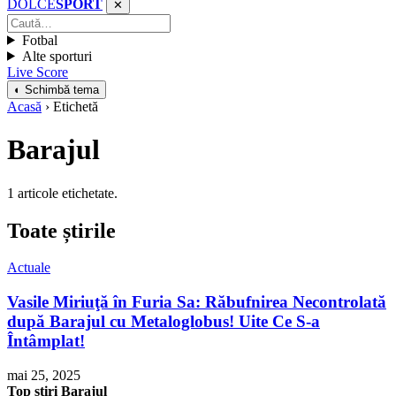
DOLCE
SPORT
✕
Fotbal
Alte sporturi
Live Score
◐ Schimbă tema
Acasă
› Etichetă
Barajul
1 articole etichetate.
Toate știrile
Actuale
Vasile Miriuţă în Furia Sa: Răbufnirea Necontrolată
după Barajul cu Metaloglobus! Uite Ce S-a
Întâmplat!
mai 25, 2025
Top știri Barajul