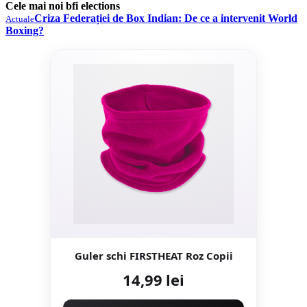
Cele mai noi bfi elections
Criza Federației de Box Indian: De ce a intervenit World
Actuale
Boxing?
Guler schi FIRSTHEAT Roz Copii
14,99 lei