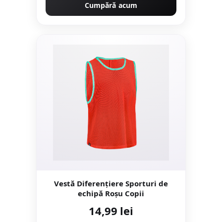
Cumpără acum
Vestă Diferențiere Sporturi de
echipă Roșu Copii
14,99 lei