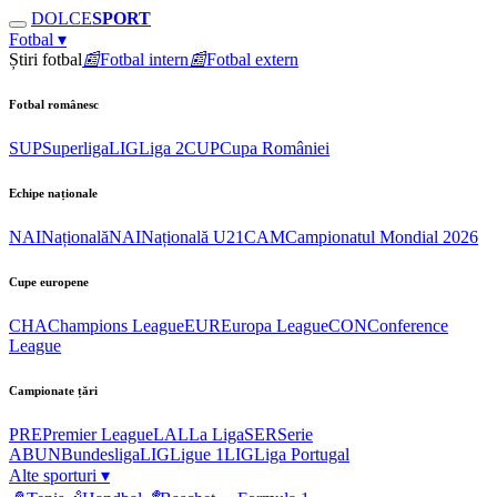
DOLCE
SPORT
Fotbal
▾
Știri fotbal
📰
Fotbal intern
📰
Fotbal extern
Fotbal românesc
SUP
Superliga
LIG
Liga 2
CUP
Cupa României
Echipe naționale
NAI
Națională
NAI
Națională U21
CAM
Campionatul Mondial 2026
Cupe europene
CHA
Champions League
EUR
Europa League
CON
Conference
League
Campionate țări
PRE
Premier League
LAL
La Liga
SER
Serie
A
BUN
Bundesliga
LIG
Ligue 1
LIG
Liga Portugal
Alte sporturi
▾