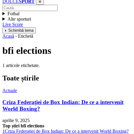
DOLCE
SPORT
✕
Fotbal
Alte sporturi
Live Score
◐ Schimbă tema
Acasă
› Etichetă
bfi elections
1 articole etichetate.
Toate știrile
Actuale
Criza Federației de Box Indian: De ce a intervenit
World Boxing?
aprilie 9, 2025
Top știri bfi elections
1
Criza Federației de Box Indian: De ce a intervenit World Boxing?