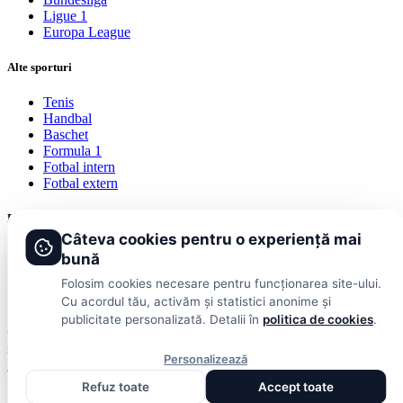
Ligue 1
Europa League
Alte sporturi
Tenis
Handbal
Baschet
Formula 1
Fotbal intern
Fotbal extern
DolceSport
Câteva cookies pentru o experiență mai
Scoruri live
bună
Contact
Folosim cookies necesare pentru funcționarea site-ului.
Publicitate
Cu acordul tău, activăm și statistici anonime și
Termeni și condiții
publicitate personalizată. Detalii în
politica de cookies
.
© 2026 DolceSport. Toate drepturile rezervate.
Scoruri, clasamente
și analize din toate competițiile
Personalizează
Fotbal intern
Fotbal extern
Scoruri live
Refuz toate
Accept toate