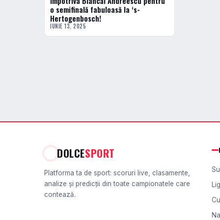
împotriva Biancăi Andreescu pentru
o semifinală fabuloasă la ‘s-
Hertogenbosch!
IUNIE 13, 2025
DOLCE
SPORT
Su
Platforma ta de sport: scoruri live, clasamente,
analize și predicții din toate campionatele care
Li
contează.
Cu
Na