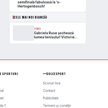
semifinală fabuloasă la ‘s-
Hertogenbosch!
CELE MAI NOI BIANCĂI
TENIS
Gabriela Ruse şochează
lumea tenisului! Victorie
spectaculoasă împotriva
Biancăi Andreescu pentru o
semifinală fabuloasă la ‘s-
Hertogenbosch!
TE SPORTURI
DOLCESPORT
Scoruri live
bal
Contact
het
Publicitate
la 1
Termeni și condiții