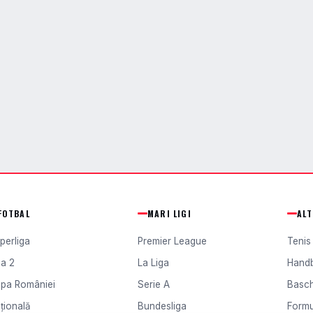
FOTBAL
MARI LIGI
AL
perliga
Premier League
Tenis
ga 2
La Liga
Hand
pa României
Serie A
Basc
țională
Bundesliga
Formu