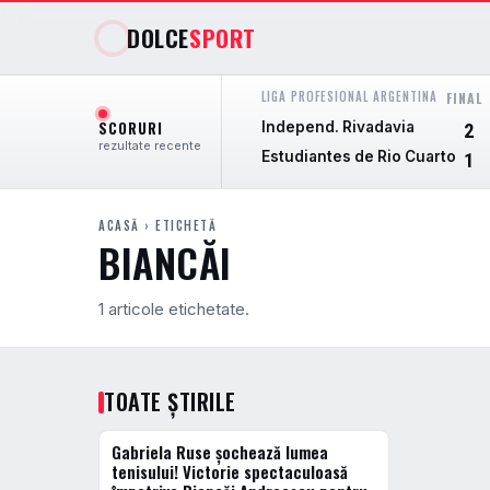
DOLCE
SPORT
LIGA PROFESIONAL ARGENTINA
FINAL
SCORURI
Independ. Rivadavia
2
rezultate recente
Estudiantes de Rio Cuarto
1
ACASĂ
› ETICHETĂ
BIANCĂI
1 articole etichetate.
TOATE ȘTIRILE
Gabriela Ruse şochează lumea
TENIS
tenisului! Victorie spectaculoasă