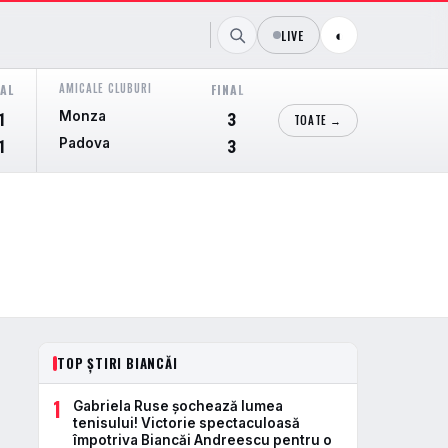
LIVE
◐
AMICALE CLUBURI
JUPILER PRO LEAGUE
NAL
FINAL
F
Monza
Club Brugge KV
1
3
TOATE →
Padova
Kortrijk
1
3
TOP ȘTIRI BIANCĂI
1
Gabriela Ruse şochează lumea
tenisului! Victorie spectaculoasă
împotriva Biancăi Andreescu pentru o