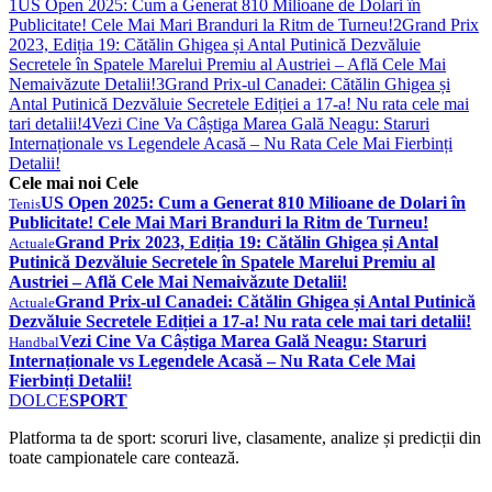
1
US Open 2025: Cum a Generat 810 Milioane de Dolari în
Publicitate! Cele Mai Mari Branduri la Ritm de Turneu!
2
Grand Prix
2023, Ediția 19: Cătălin Ghigea și Antal Putinică Dezvăluie
Secretele în Spatele Marelui Premiu al Austriei – Află Cele Mai
Nemaivăzute Detalii!
3
Grand Prix-ul Canadei: Cătălin Ghigea și
Antal Putinică Dezvăluie Secretele Ediției a 17-a! Nu rata cele mai
tari detalii!
4
Vezi Cine Va Câștiga Marea Gală Neagu: Staruri
Internaționale vs Legendele Acasă – Nu Rata Cele Mai Fierbinți
Detalii!
Cele mai noi Cele
US Open 2025: Cum a Generat 810 Milioane de Dolari în
Tenis
Publicitate! Cele Mai Mari Branduri la Ritm de Turneu!
Grand Prix 2023, Ediția 19: Cătălin Ghigea și Antal
Actuale
Putinică Dezvăluie Secretele în Spatele Marelui Premiu al
Austriei – Află Cele Mai Nemaivăzute Detalii!
Grand Prix-ul Canadei: Cătălin Ghigea și Antal Putinică
Actuale
Dezvăluie Secretele Ediției a 17-a! Nu rata cele mai tari detalii!
Vezi Cine Va Câștiga Marea Gală Neagu: Staruri
Handbal
Internaționale vs Legendele Acasă – Nu Rata Cele Mai
Fierbinți Detalii!
DOLCE
SPORT
Platforma ta de sport: scoruri live, clasamente, analize și predicții din
toate campionatele care contează.