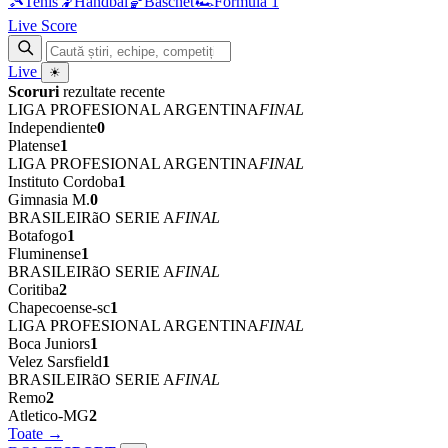
🎾
Tenis
🤾
Handbal
🏀
Baschet
🏎
Formula 1
Live Score
Live
☀
Scoruri
rezultate recente
LIGA PROFESIONAL ARGENTINA
FINAL
Independiente
0
Platense
1
LIGA PROFESIONAL ARGENTINA
FINAL
Instituto Cordoba
1
Gimnasia M.
0
BRASILEIRãO SERIE A
FINAL
Botafogo
1
Fluminense
1
BRASILEIRãO SERIE A
FINAL
Coritiba
2
Chapecoense-sc
1
LIGA PROFESIONAL ARGENTINA
FINAL
Boca Juniors
1
Velez Sarsfield
1
BRASILEIRãO SERIE A
FINAL
Remo
2
Atletico-MG
2
Toate →