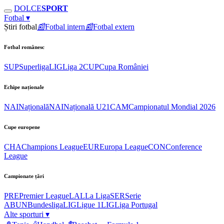
DOLCE
SPORT
Fotbal
▾
Știri fotbal
📰
Fotbal intern
📰
Fotbal extern
Fotbal românesc
SUP
Superliga
LIG
Liga 2
CUP
Cupa României
Echipe naționale
NAI
Națională
NAI
Națională U21
CAM
Campionatul Mondial 2026
Cupe europene
CHA
Champions League
EUR
Europa League
CON
Conference
League
Campionate țări
PRE
Premier League
LAL
La Liga
SER
Serie
A
BUN
Bundesliga
LIG
Ligue 1
LIG
Liga Portugal
Alte sporturi
▾