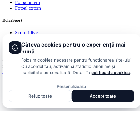
Fotbal intern
Fotbal extern
DolceSport
Scoruri live
Contact
Publicitate
Câteva cookies pentru o experiență mai
Termeni și condiții
bună
© 2026 DolceSport. Toate drepturile rezervate.
Scoruri, clasamente
Folosim cookies necesare pentru funcționarea site-ului.
și analize din toate competițiile
Cu acordul tău, activăm și statistici anonime și
Fotbal intern
Fotbal extern
Scoruri live
publicitate personalizată. Detalii în
politica de cookies
.
Personalizează
Refuz toate
Accept toate