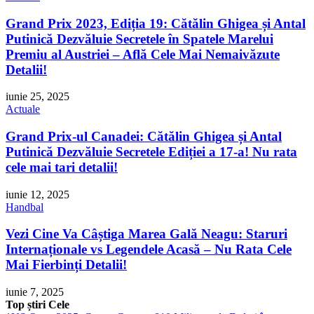
Grand Prix 2023, Ediția 19: Cătălin Ghigea și Antal
Putinică Dezvăluie Secretele în Spatele Marelui
Premiu al Austriei – Află Cele Mai Nemaivăzute
Detalii!
iunie 25, 2025
Actuale
Grand Prix-ul Canadei: Cătălin Ghigea și Antal
Putinică Dezvăluie Secretele Ediției a 17-a! Nu rata
cele mai tari detalii!
iunie 12, 2025
Handbal
Vezi Cine Va Câștiga Marea Gală Neagu: Staruri
Internaționale vs Legendele Acasă – Nu Rata Cele
Mai Fierbinți Detalii!
iunie 7, 2025
Top știri Cele