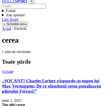
DOLCE
SPORT
✕
Fotbal
Alte sporturi
Live Score
◐ Schimbă tema
Acasă
› Etichetă
cerea
1 articole etichetate.
Toate știrile
Actuale
„ŞOCANT! Charles Leclerc răspunde cu tupeu lui
Max Verstappen: De ce olandezul cerea penalizarea
pilotului Ferrari!”
iunie 1, 2025
Top știri cerea