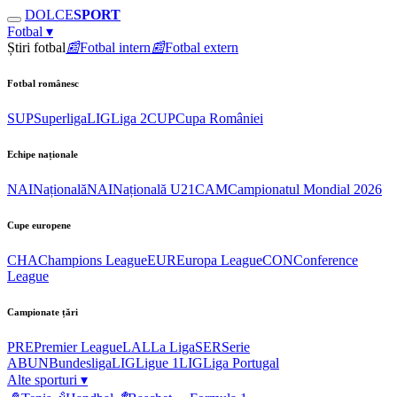
DOLCE
SPORT
Fotbal
▾
Știri fotbal
📰
Fotbal intern
📰
Fotbal extern
Fotbal românesc
SUP
Superliga
LIG
Liga 2
CUP
Cupa României
Echipe naționale
NAI
Națională
NAI
Națională U21
CAM
Campionatul Mondial 2026
Cupe europene
CHA
Champions League
EUR
Europa League
CON
Conference
League
Campionate țări
PRE
Premier League
LAL
La Liga
SER
Serie
A
BUN
Bundesliga
LIG
Ligue 1
LIG
Liga Portugal
Alte sporturi
▾