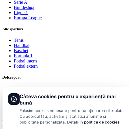
Serie A
Bundesliga
Ligue 1
Europa League
Alte sporturi
Tenis
Handbal
Baschet
Formula 1
Fotbal intern
Fotbal extern
DolceSport
Scoruri live
Contact
Câteva cookies pentru o experiență mai
Publicitate
bună
Termeni și condiții
Folosim cookies necesare pentru funcționarea site-ului.
© 2026 DolceSport. Toate drepturile rezervate.
Scoruri, clasamente
Cu acordul tău, activăm și statistici anonime și
și analize din toate competițiile
publicitate personalizată. Detalii în
politica de cookies
.
Fotbal intern
Fotbal extern
Scoruri live