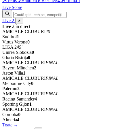
🎾
Tenis
🤾
Handbal
🏀
Baschet
🏎
Formula 1
Live Score
Live
2
☀
Live
2 în direct
AMICALE CLUBURI
40'
Sudtirol
1
Virtus Verona
0
LIGA 2
45'
Unirea Slobozia
0
Gloria Bistriţa
0
AMICALE CLUBURI
FINAL
Bayern München
2
Aston Villa
1
AMICALE CLUBURI
FINAL
Melbourne City
0
Palermo
2
AMICALE CLUBURI
FINAL
Racing Santander
4
Sporting Gijon
1
AMICALE CLUBURI
FINAL
Cordoba
0
Almeria
4
Toate →