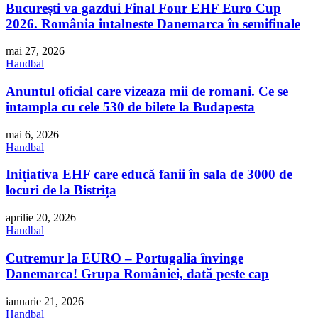
București va gazdui Final Four EHF Euro Cup
2026. România intalneste Danemarca în semifinale
mai 27, 2026
Handbal
Anuntul oficial care vizeaza mii de romani. Ce se
intampla cu cele 530 de bilete la Budapesta
mai 6, 2026
Handbal
Inițiativa EHF care educă fanii în sala de 3000 de
locuri de la Bistrița
aprilie 20, 2026
Handbal
Cutremur la EURO – Portugalia învinge
Danemarca! Grupa României, dată peste cap
ianuarie 21, 2026
Handbal