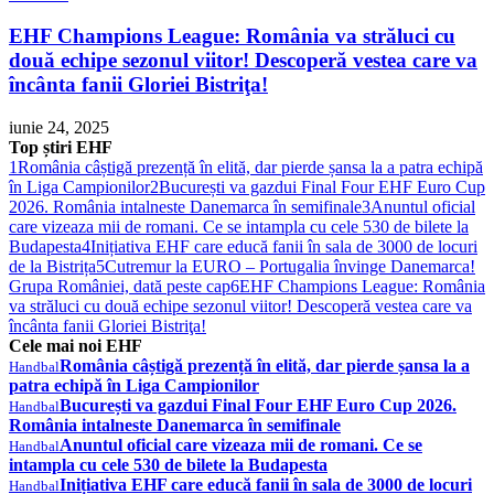
EHF Champions League: România va străluci cu
două echipe sezonul viitor! Descoperă vestea care va
încânta fanii Gloriei Bistriţa!
iunie 24, 2025
Top știri EHF
1
România câștigă prezență în elită, dar pierde șansa la a patra echipă
în Liga Campionilor
2
București va gazdui Final Four EHF Euro Cup
2026. România intalneste Danemarca în semifinale
3
Anuntul oficial
care vizeaza mii de romani. Ce se intampla cu cele 530 de bilete la
Budapesta
4
Inițiativa EHF care educă fanii în sala de 3000 de locuri
de la Bistrița
5
Cutremur la EURO – Portugalia învinge Danemarca!
Grupa României, dată peste cap
6
EHF Champions League: România
va străluci cu două echipe sezonul viitor! Descoperă vestea care va
încânta fanii Gloriei Bistriţa!
Cele mai noi EHF
România câștigă prezență în elită, dar pierde șansa la a
Handbal
patra echipă în Liga Campionilor
București va gazdui Final Four EHF Euro Cup 2026.
Handbal
România intalneste Danemarca în semifinale
Anuntul oficial care vizeaza mii de romani. Ce se
Handbal
intampla cu cele 530 de bilete la Budapesta
Inițiativa EHF care educă fanii în sala de 3000 de locuri
Handbal