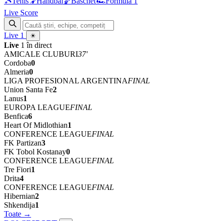
🎾
Tenis
🤾
Handbal
🏀
Baschet
🏎
Formula 1
Live Score
Live
1
☀
Live
1 în direct
AMICALE CLUBURI
68'
Cordoba
0
Almeria
0
LIGA PROFESIONAL ARGENTINA
FINAL
Union Santa Fe
2
Lanus
1
EUROPA LEAGUE
FINAL
Benfica
6
Heart Of Midlothian
1
CONFERENCE LEAGUE
FINAL
FK Partizan
3
FK Tobol Kostanay
0
CONFERENCE LEAGUE
FINAL
Tre Fiori
1
Drita
4
CONFERENCE LEAGUE
FINAL
Hibernian
2
Shkendija
1
Toate →