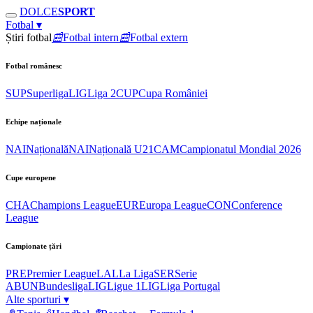
DOLCE
SPORT
Fotbal
▾
Știri fotbal
📰
Fotbal intern
📰
Fotbal extern
Fotbal românesc
SUP
Superliga
LIG
Liga 2
CUP
Cupa României
Echipe naționale
NAI
Națională
NAI
Națională U21
CAM
Campionatul Mondial 2026
Cupe europene
CHA
Champions League
EUR
Europa League
CON
Conference
League
Campionate țări
PRE
Premier League
LAL
La Liga
SER
Serie
A
BUN
Bundesliga
LIG
Ligue 1
LIG
Liga Portugal
Alte sporturi
▾