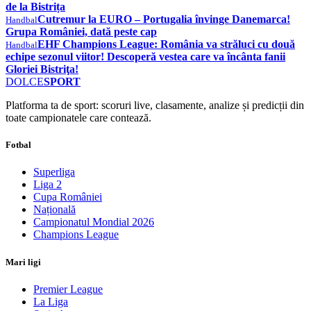
de la Bistrița
Cutremur la EURO – Portugalia învinge Danemarca!
Handbal
Grupa României, dată peste cap
EHF Champions League: România va străluci cu două
Handbal
echipe sezonul viitor! Descoperă vestea care va încânta fanii
Gloriei Bistriţa!
DOLCE
SPORT
Platforma ta de sport: scoruri live, clasamente, analize și predicții din
toate campionatele care contează.
Fotbal
Superliga
Liga 2
Cupa României
Națională
Campionatul Mondial 2026
Champions League
Mari ligi
Premier League
La Liga