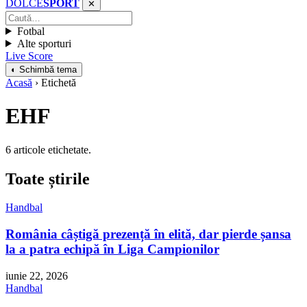
DOLCE
SPORT
✕
Fotbal
Alte sporturi
Live Score
◐ Schimbă tema
Acasă
› Etichetă
EHF
6 articole etichetate.
Toate știrile
Handbal
România câștigă prezență în elită, dar pierde șansa
la a patra echipă în Liga Campionilor
iunie 22, 2026
Handbal